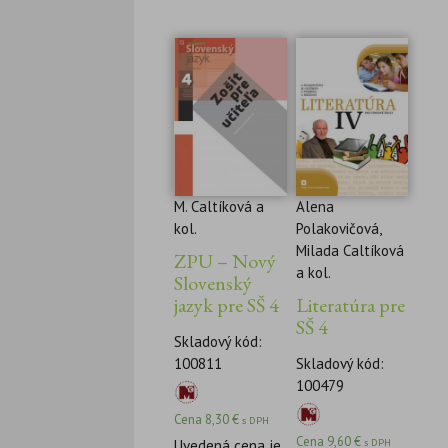
M. Caltíková a
Alena
kol.
Polakovičová,
Milada Caltíková
ZPU – Nový
a kol.
Slovenský
jazyk pre SŠ 4
Literatúra pre
SŠ 4
Skladový kód:
100811
Skladový kód:
100479
Cena
8,30
€
s DPH
Cena
9,60
€
Uvedená cena je
s DPH