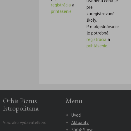
Uvedená cena je
registrácia
a
pre
prihlásenie
.
zaregistrované
školy.
Pre objednávanie
je potrebná
registrácia
a
prihlásenie
.
Orbis Pictus
Menu
Istropolitana
Úvod
Viac ako vydavateľstvo
Aktuality
Súťaž Slovo