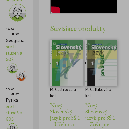
Súvisiace produkty
SADA
TITULOV
Geografia
pre II.
stupeň a
GOŠ
SADA
M. Caltíková a
M. Caltíková a
TITULOV
kol.
kol.
Fyzika
Nový
Nový
pre II.
Slovenský
Slovenský
stupeň a
jazyk pre SŠ 1
jazyk pre SŠ 1
GOŠ
– Učebnica
– Zošit pre