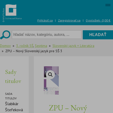
Skip
to
content
Prihlásiť sa
|
Zaregistrovať sa
|
0 položiek -
0,00
€
Domov
3. ročník SŠ
,
Septima
Slovenský jazyk + Literatúra
ZPU – Nový Slovenský jazyk pre SŠ 3
Sady
titulov
SADA
TITULOV
Šlabikár
ZPU – Nový
Štefeková