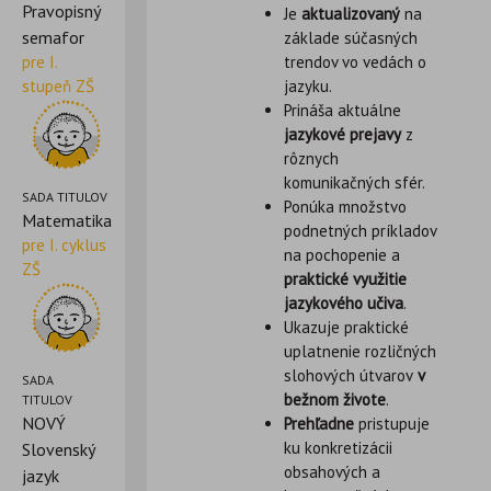
Pravopisný
Je
aktualizovaný
na
semafor
základe súčasných
trendov vo vedách o
pre I.
jazyku.
stupeň ZŠ
Prináša aktuálne
jazykové prejavy
z
rôznych
komunikačných sfér.
SADA TITULOV
Ponúka množstvo
Matematika
podnetných príkladov
pre I. cyklus
na pochopenie a
ZŠ
praktické využitie
jazykového učiva
.
Ukazuje praktické
uplatnenie rozličných
slohových útvarov
v
SADA
bežnom živote
.
TITULOV
NOVÝ
Prehľadne
pristupuje
ku konkretizácii
Slovenský
obsahových a
jazyk