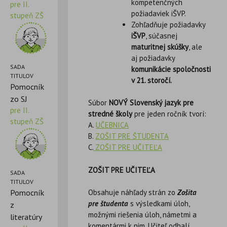
kompetenčných
pre II.
požiadaviek iŠVP.
stupeň ZŠ
Zohľadňuje požiadavky
iŠVP
, súčasnej
maturitnej skúšky
, ale
aj požiadavky
SADA
komunikácie
spoločnosti
TITULOV
v 21. storočí.
Pomocník
zo SJ
Súbor
NOVÝ Slovenský jazyk pre
pre II.
stredné školy
pre jeden ročník tvorí:
stupeň ZŠ
A.
UČEBNICA
B.
ZOŠIT PRE ŠTUDENTA
C.
ZOŠIT PRE UČITEĽA
ZOŠIT PRE UČITEĽA
SADA
TITULOV
Pomocník
Obsahuje náhľady strán zo
Zošita
pre študenta
s výsledkami úloh,
z
možnými riešenia úloh, námetmi a
literatúry
komentármi k nim. Učiteľ odhalí