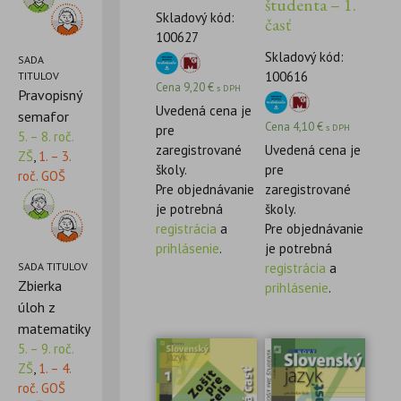
študenta – 1.
Skladový kód:
časť
100627
Skladový kód:
SADA
100616
TITULOV
Cena
9,20
€
s DPH
Pravopisný
Uvedená cena je
semafor
Cena
4,10
€
s DPH
pre
5. – 8. roč.
zaregistrované
Uvedená cena je
ZŠ
,
1. – 3.
školy.
pre
roč. GOŠ
Pre objednávanie
zaregistrované
je potrebná
školy.
registrácia
a
Pre objednávanie
prihlásenie
.
je potrebná
SADA TITULOV
registrácia
a
Zbierka
prihlásenie
.
úloh z
matematiky
5. – 9. roč.
ZŠ
,
1. – 4.
roč. GOŠ