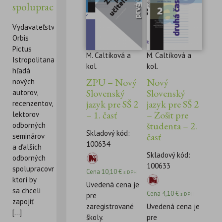
spolupracovníkov
Vydavateľstvo
Orbis
Pictus
M. Caltíková a
M. Caltíková a
Istropolitana
kol.
kol.
hľadá
ZPU – Nový
Nový
nových
Slovenský
Slovenský
autorov,
jazyk pre SŠ 2
jazyk pre SŠ 2
recenzentov,
– 1. časť
– Zošit pre
lektorov
študenta – 2.
odborných
Skladový kód:
časť
seminárov
100634
a ďalších
Skladový kód:
odborných
100633
spolupracovníkov,
Cena
10,10
€
s DPH
ktorí by
Uvedená cena je
sa chceli
Cena
4,10
€
s DPH
pre
zapojiť
zaregistrované
Uvedená cena je
[...]
školy.
pre