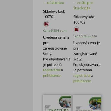
– učebnica
– zošit pre
študenta
Skladový kód:
100701
Skladový kód:
100702
Cena
9,20
€
s DPH
Cena
5,40
€
s DPH
Uvedená cena je
pre
Uvedená cena je
zaregistrované
pre
školy.
zaregistrované
Pre objednávanie
školy.
je potrebná
Pre objednávanie
registrácia
a
je potrebná
prihlásenie
.
registrácia
a
prihlásenie
.