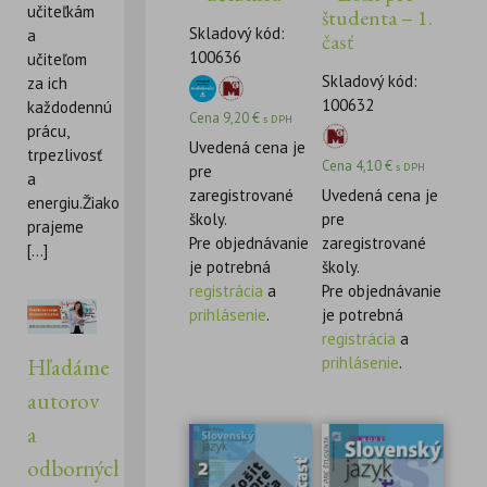
učiteľkám
študenta – 1.
Skladový kód:
a
časť
100636
učiteľom
Skladový kód:
za ich
100632
každodennú
Cena
9,20
€
s DPH
prácu,
Uvedená cena je
trpezlivosť
Cena
4,10
€
s DPH
pre
a
zaregistrované
Uvedená cena je
energiu.Žiakom
školy.
pre
prajeme
Pre objednávanie
zaregistrované
[...]
je potrebná
školy.
registrácia
a
Pre objednávanie
prihlásenie
.
je potrebná
registrácia
a
prihlásenie
.
Hľadáme
autorov
a
odborných