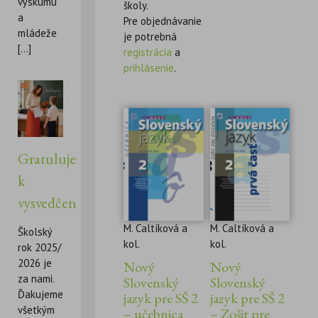
výskumu
školy.
a
Pre objednávanie
mládeže
je potrebná
[...]
registrácia
a
prihlásenie
.
Gratulujeme
k
vysvedčeniu!
M. Caltíková a
M. Caltíková a
Školský
kol.
kol.
rok 2025/
2026 je
Nový
Nový
za nami.
Slovenský
Slovenský
Ďakujeme
jazyk pre SŠ 2
jazyk pre SŠ 2
všetkým
– učebnica
– Zošit pre