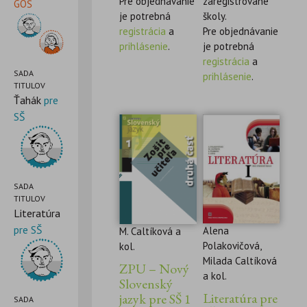
Pre objednávanie
zaregistrované
GOŠ
je potrebná
školy.
registrácia
a
Pre objednávanie
prihlásenie
.
je potrebná
registrácia
a
SADA
prihlásenie
.
TITULOV
Ťahák
pre
SŠ
SADA
TITULOV
Literatúra
pre SŠ
Alena
M. Caltíková a
Polakovičová,
kol.
Milada Caltíková
ZPU – Nový
a kol.
Slovenský
Literatúra pre
jazyk pre SŠ 1
SADA