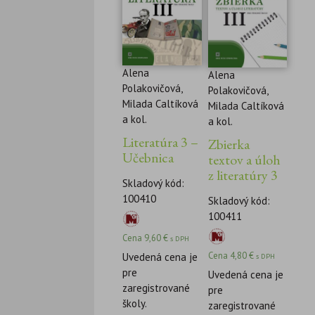
Alena
Alena
Polakovičová,
Polakovičová,
Milada Caltíková
Milada Caltíková
a kol.
a kol.
Literatúra 3 –
Zbierka
Učebnica
textov a úloh
z literatúry 3
Skladový kód:
100410
Skladový kód:
100411
Cena
9,60
€
s DPH
Cena
4,80
€
Uvedená cena je
s DPH
pre
Uvedená cena je
zaregistrované
pre
školy.
zaregistrované