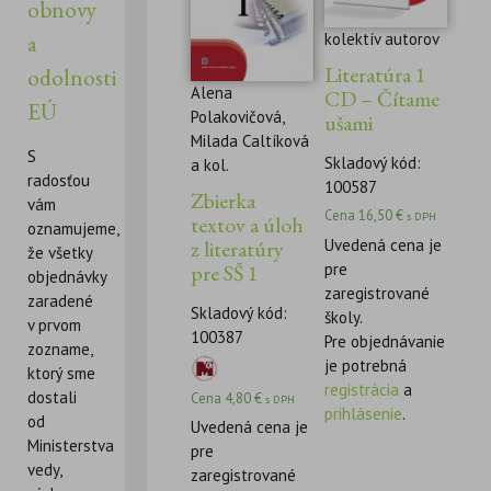
obnovy
kolektív autorov
a
Literatúra 1
odolnosti
Alena
CD – Čítame
EÚ
Polakovičová,
ušami
Milada Caltíková
S
Skladový kód:
a kol.
radosťou
100587
Zbierka
vám
Cena
16,50
€
s DPH
textov a úloh
oznamujeme,
Uvedená cena je
z literatúry
že všetky
pre
pre SŠ 1
objednávky
zaregistrované
zaradené
Skladový kód:
školy.
v prvom
100387
Pre objednávanie
zozname,
je potrebná
ktorý sme
registrácia
a
dostali
Cena
4,80
€
s DPH
prihlásenie
.
od
Uvedená cena je
Ministerstva
pre
vedy,
zaregistrované