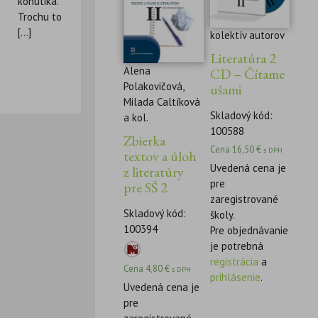
kohútika.
Trochu to
[...]
kolektív autorov
Literatúra 2
Alena
CD – Čítame
Polakovičová,
ušami
Milada Caltíková
Skladový kód:
a kol.
100588
Zbierka
Cena
16,50
€
s DPH
textov a úloh
Uvedená cena je
z literatúry
pre
pre SŠ 2
zaregistrované
Skladový kód:
školy.
100394
Pre objednávanie
je potrebná
registrácia
a
Cena
4,80
€
s DPH
prihlásenie
.
Uvedená cena je
pre