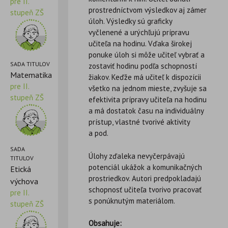
pre II.
prostredníctvom výsledkov aj zámer
stupeň ZŠ
úloh. Výsledky sú graficky
vyčlenené a urýchľujú prípravu
učiteľa na hodinu. Vďaka širokej
ponuke úloh si môže učiteľ vybrať a
SADA TITULOV
zostaviť hodinu podľa schopností
Matematika
žiakov. Keďže má učiteľ k dispozícii
pre II.
všetko na jednom mieste, zvyšuje sa
stupeň ZŠ
efektivita prípravy učiteľa na hodinu
a má dostatok času na individuálny
prístup, vlastné tvorivé aktivity
a pod.
SADA
Úlohy zďaleka nevyčerpávajú
TITULOV
potenciál ukážok a komunikačných
Etická
prostriedkov. Autori predpokladajú
výchova
schopnosť učiteľa tvorivo pracovať
pre II.
s ponúknutým materiálom.
stupeň ZŠ
Obsahuje: