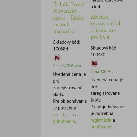
Ťahák: Nový
a kol.
Slovenský
Zbierka
jazyk – ľahká
textov a úloh
cesta k
z literatúry
maturite
pre SŠ 4
Skladový kód:
Skladový kód:
100684
100480
Cena
6,70
€
s DPH
Cena
4,80
€
s DPH
Uvedená cena je
Uvedená cena je
pre
pre
zaregistrované
zaregistrované
školy.
školy.
Pre objednávanie
Pre objednávanie
je potrebná
je potrebná
registrácia
a
registrácia
a
prihlásenie
.
prihlásenie
.