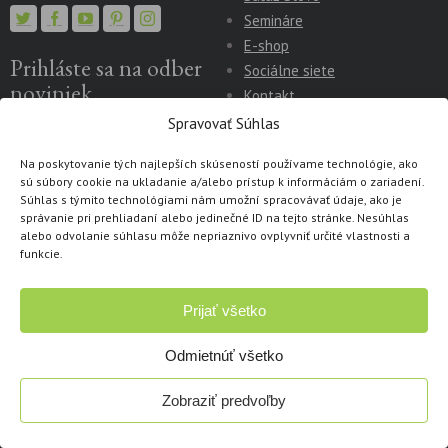
Semináre
E-shop
Prihláste sa na odber
Sociálne siete
noviniek
Kontakt
Všeobecné obchodné
Spravovať Súhlas
Váš e-mail*
podmienky
Reklamačný
Na poskytovanie tých najlepších skúseností používame technológie, ako
formulár
Odstúpenie od
sú súbory cookie na ukladanie a/alebo prístup k informáciám o zariadení.
zmluvy
Odstúpenie od zmluvy
Súhlas s týmito technológiami nám umožní spracovávať údaje, ako je
správanie pri prehliadaní alebo jedinečné ID na tejto stránke. Nesúhlas
– PDF
Ochrana osobných
alebo odvolanie súhlasu môže nepriaznivo ovplyvniť určité vlastnosti a
údajov
Vyhľadanie ID
funkcie.
Súhlasím so spracovaním
partnera
osobných údajov
Prijať všetko
Kontakt
Fakturačné údaje
Odmietnúť všetko
Distribúcia:
ORBIS PICTUS
Zobraziť predvoľby
Orbis Pictus Istropolitana
ISTROPOLITANA, spol. s. r. o.
CTPark Žilina Airport, hala
Hrachová 34