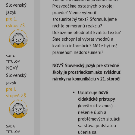
Slovenský
Presvedčíme ostatných o svojej
jazyk
pravde? Vieme vytvoriť
pre 1.
zrozumiteľný text? Sformulujeme
cyklus ZŠ
rýchlo primeranú reakciu?
Dokážeme ohodnotiť kvalitu textu?
Sme schopní si vybrať vhodnú a
kvalitnú informáciu? Môže byť reč
prameňom nedorozumení?
SADA
TITULOV
NOVÝ Slovenský jazyk pre stredné
NOVÝ
školy je prostriedkom, ako zvládnuť
Slovenský
nároky na
komunikáciu v 21. storočí
jazyk
pre I.
Uplatňuje
nové
stupeň ZŠ
didaktické prístupy
(konštruktivizmus) –
riešenie úloh a
problémových situácií
sa stáva podstatou
SADA
učenia sa.
TITULOV