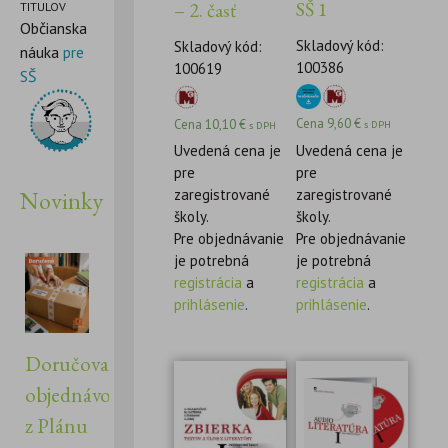
SŠ 1
– 2. časť
TITULOV
Občianska
Skladový kód:
Skladový kód:
náuka
pre
100386
100619
SŠ
Cena
9,60
€
Cena
10,10
€
s DPH
s DPH
Uvedená cena je
Uvedená cena je
pre
pre
zaregistrované
Novinky
zaregistrované
školy.
školy.
Pre objednávanie
Pre objednávanie
je potrebná
je potrebná
registrácia
a
registrácia
a
prihlásenie
.
prihlásenie
.
Doručovanie
objednávok
z Plánu