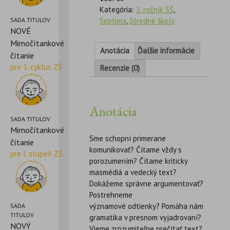
Kategória:
3. ročník SŠ
,
Septima
,
Stredné školy
SADA TITULOV
NOVÉ
Mimočítankové
Anotácia
Ďalšie informácie
čítanie
pre 1. cyklus ZŠ
Recenzie (0)
Anotácia
SADA TITULOV
Mimočítankové
Sme schopní primerane
čítanie
komunikovať? Čítame vždy s
pre I. stupeň ZŠ
porozumením? Čítame kriticky
masmédiá a vedecký text?
Dokážeme správne argumentovať?
Postrehneme
významové odtienky? Pomáha nám
SADA
TITULOV
gramatika v presnom vyjadrovaní?
NOVÝ
Vieme zrozumiteľne prečítať text?