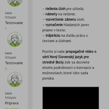
–
riešenia úloh
pre učiteľa;
SADA
–
námety
na riešenie;
TITULOV
–
vysvetlenie zámeru
úloh;
Testovanie
–
vyznačenie
hľadaných javov
5
priamo v texte;
–
inšpiráciu
na ďalšiu prácu s
textami a úlohami.
Pozrite si naše
propagačné video o
SADA
sérií Nový Slovenský jazyk pre
TITULOV
stredné školy
, kde sa dozviete
Testovanie
mnoho podrobností o koncepcií a
9
možnostiach, ktoré táto sada
ponúka.
SADA
TITULOV
Príprava
do prímy