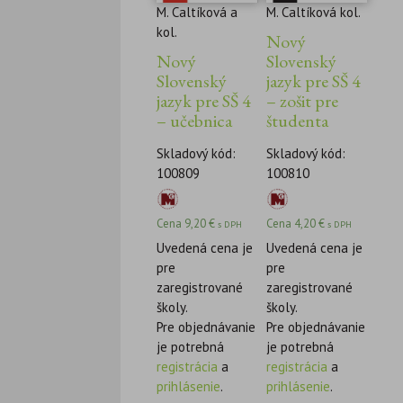
M. Caltíková a
M. Caltíková kol.
kol.
Nový
Nový
Slovenský
Slovenský
jazyk pre SŠ 4
jazyk pre SŠ 4
– zošit pre
– učebnica
študenta
Skladový kód:
Skladový kód:
100809
100810
Cena
9,20
€
Cena
4,20
€
s DPH
s DPH
Uvedená cena je
Uvedená cena je
pre
pre
zaregistrované
zaregistrované
školy.
školy.
Pre objednávanie
Pre objednávanie
je potrebná
je potrebná
registrácia
a
registrácia
a
prihlásenie
.
prihlásenie
.