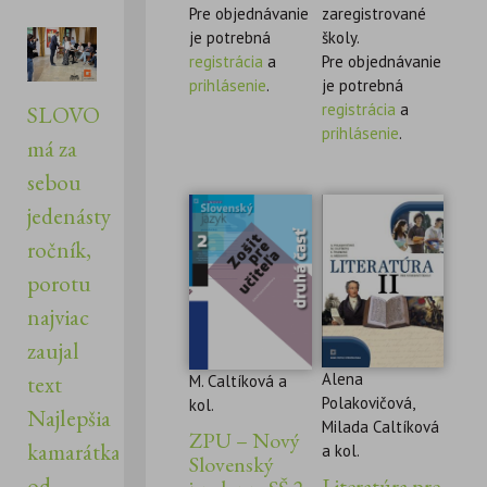
Pre objednávanie
zaregistrované
je potrebná
školy.
registrácia
a
Pre objednávanie
prihlásenie
.
je potrebná
registrácia
a
SLOVO
prihlásenie
.
má za
sebou
jedenásty
ročník,
porotu
najviac
zaujal
Alena
text
M. Caltíková a
Polakovičová,
kol.
Najlepšia
Milada Caltíková
ZPU – Nový
kamarátka
a kol.
Slovenský
od
Literatúra pre