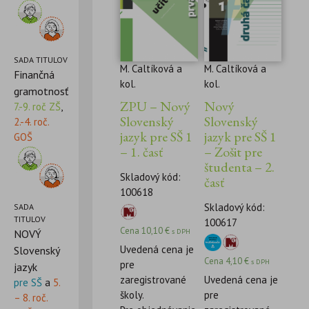
SADA TITULOV
M. Caltíková a
M. Caltíková a
Finančná
kol.
kol.
gramotnosť
ZPU – Nový
Nový
7.-9. roč ZŠ
,
Slovenský
Slovenský
2.-4. roč.
jazyk pre SŠ 1
jazyk pre SŠ 1
GOŠ
– 1. časť
– Zošit pre
študenta – 2.
Skladový kód:
časť
100618
Skladový kód:
SADA
TITULOV
100617
Cena
10,10
€
NOVÝ
s DPH
Uvedená cena je
Slovenský
Cena
4,10
€
s DPH
pre
jazyk
zaregistrované
Uvedená cena je
pre SŠ
a
5.
školy.
pre
– 8. roč.