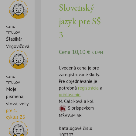
Slovenský
jazyk pre SŠ
SADA
3
TITULOV
Šlabikár
Virgovičová
Cena
10,10
€
s DPH
Uvedená cena je pre
zaregistrované školy.
SADA
Pre objednávanie je
TITULOV
potrebná
registrácia
a
Moje
prihlásenie
.
písmená,
M. Caltíková a kol.
slová, vety
S príspevkom
pre 1.
MŠVVaM SR
cyklus ZŠ
Katalógové číslo:
100703