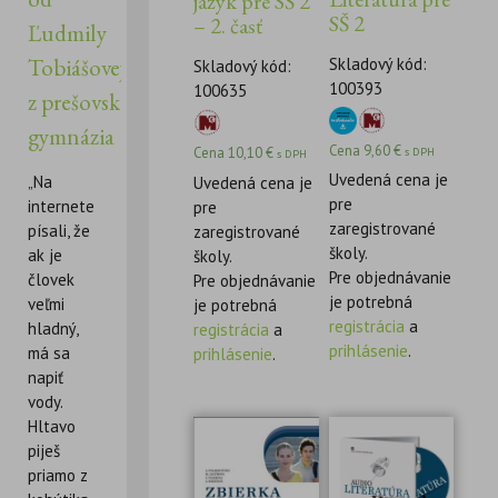
jazyk pre SŠ 2
SŠ 2
– 2. časť
Ľudmily
Tobiášovej
Skladový kód:
Skladový kód:
100393
100635
z prešovského
gymnázia
Cena
9,60
€
Cena
10,10
€
s DPH
s DPH
Uvedená cena je
„Na
Uvedená cena je
pre
internete
pre
zaregistrované
písali, že
zaregistrované
školy.
ak je
školy.
Pre objednávanie
človek
Pre objednávanie
je potrebná
veľmi
je potrebná
registrácia
a
hladný,
registrácia
a
prihlásenie
.
má sa
prihlásenie
.
napiť
vody.
Hltavo
piješ
priamo z