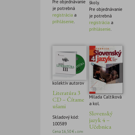
Pre objednávanie
školy.
je potrebná
Pre objednávanie
registrácia
a
je potrebná
prihlásenie
.
registrácia
a
prihlásenie
.
kolektív autorov
Literatúra 3
Milada Caltíková
CD – Čítame
a kol.
ušami
Slovenský
Skladový kód:
jazyk 4 –
100589
Učebnica
Cena
16,50
€
s DPH