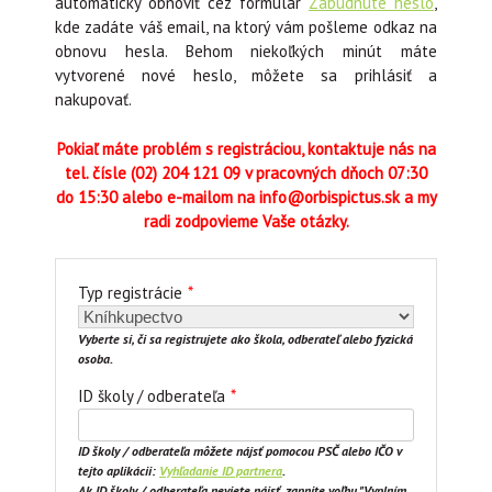
automaticky obnoviť cez formulár
Zabudnuté heslo
,
kde zadáte váš email, na ktorý vám pošleme odkaz na
obnovu hesla. Behom niekoľkých minút máte
vytvorené nové heslo, môžete sa prihlásiť a
nakupovať.
Pokiaľ máte problém s registráciou, kontaktuje nás na
tel. čísle (02) 204 121 09 v pracovných dňoch 07:30
do 15:30 alebo e-mailom na info@orbispictus.sk a my
radi zodpovieme Vaše otázky.
Typ registrácie
*
Vyberte si, či sa registrujete ako škola, odberateľ alebo fyzická
osoba.
ID školy / odberateľa
*
ID školy / odberateľa môžete nájsť pomocou PSČ alebo IČO v
tejto aplikácii:
Vyhľadanie ID partnera
.
Ak ID školy / odberateľa neviete nájsť, zapnite voľbu "Vyplním