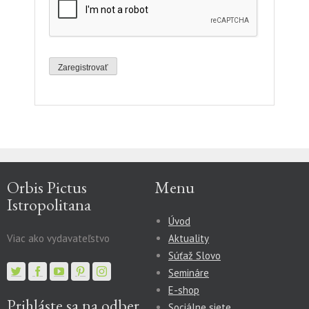
Orbis Pictus
Menu
Istropolitana
Úvod
Viac ako vydavateľstvo
Aktuality
Súťaž Slovo
Semináre
E-shop
Prihláste sa na odber
Sociálne siete