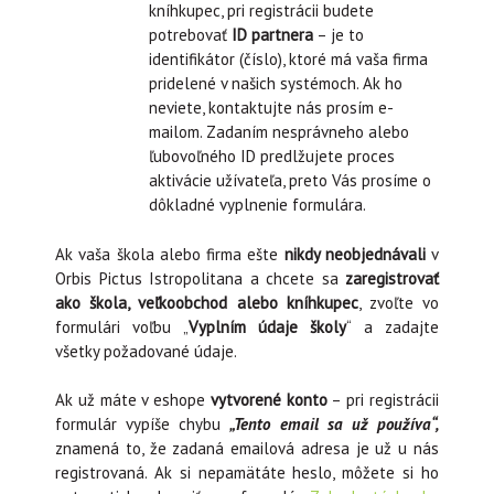
kníhkupec, pri registrácii budete
potrebovať
ID partnera
– je to
identifikátor (číslo), ktoré má vaša firma
pridelené v našich systémoch. Ak ho
neviete, kontaktujte nás prosím e-
mailom. Zadaním nesprávneho alebo
ľubovoľného ID predlžujete proces
aktivácie užívateľa, preto Vás prosíme o
dôkladné vyplnenie formulára.
Ak vaša škola alebo firma ešte
nikdy neobjednávali
v
Orbis Pictus Istropolitana a chcete sa
zaregistrovať
ako
škola, veľkoobchod alebo kníhkupec
, zvoľte vo
formulári voľbu „
Vyplním údaje školy
“ a zadajte
všetky požadované údaje.
Ak už máte v eshope
vytvorené konto
– pri registrácii
formulár vypíše chybu
„Tento email sa už používa“,
znamená to, že zadaná emailová adresa je už u nás
registrovaná. Ak si nepamätáte heslo, môžete si ho