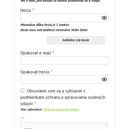
Váš e-mail, pod ktorým sa budete prihlasovať do e-shopu
Heslo
*
Minimálna dĺžka hesla je 5 znakov.
Heslo musí mať zložitosť minimálne Veľmi Slabé
Indikátor sily hesla
Opakovať e-mail
*
Opakovať heslo
*
Oboznámil som sa a súhlasím s
podmienkami ochrany a spracovania osobných
údajov
*
Viac informácií:
Ochrana osobných údajov
*