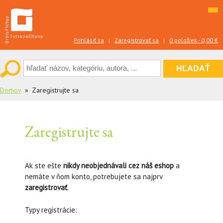
Skip
to
content
Prihlásiť sa
|
Zaregistrovať sa
|
0 položiek -
0,00
€
Domov
Zaregistrujte sa
Zaregistrujte sa
Ak ste ešte
nikdy neobjednávali cez náš eshop
a
nemáte v ňom konto, potrebujete sa najprv
zaregistrovať
.
Typy registrácie: