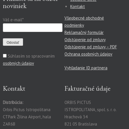
noviniek
Kontakt
Všeobecné obchodné
Váš e-mail*
podmienky
Reklamačný formulár
Odstúpenie od zmluvy
Odstúpenie od zmluvy – PDF
Ochrana osobných údajov
Súhlasím so spracovaním
osobných údajov
Vyhľadanie ID partnera
Kontakt
Fakturačné údaje
Distribúcia:
ORBIS PICTUS
Orbis Pictus Istropolitana
ISTROPOLITANA, spol. s. r. o.
CTPark Žilina Airport, hala
Hrachová 34
ZAR6B
821 05 Bratislava