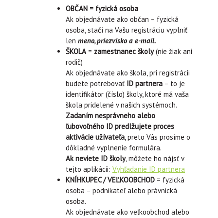
OBČAN = fyzická osoba
Ak objednávate ako občan – fyzická
osoba, stačí na Vašu registráciu vyplniť
len
meno, priezvisko a e-mail.
ŠKOLA
=
zamestnanec školy
(nie žiak ani
rodič)
Ak objednávate ako škola, pri registrácii
budete potrebovať
ID partnera
– to je
identifikátor (číslo) školy, ktoré má vaša
škola pridelené v našich systémoch.
Zadaním nesprávneho alebo
ľubovoľného ID predlžujete proces
aktivácie užívateľa
, preto Vás prosíme o
dôkladné vyplnenie formulára.
Ak neviete ID školy
, môžete ho nájsť v
tejto aplikácii:
Vyhľadanie ID partnera
KNÍHKUPEC / VEĽKOOBCHOD
= fyzická
osoba – podnikateľ alebo právnická
osoba.
Ak objednávate ako veľkoobchod alebo