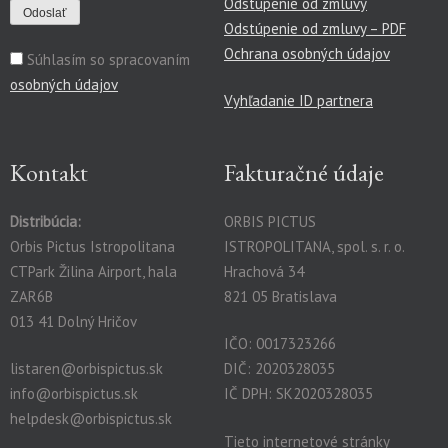
Odstúpenie od zmluvy
Odstúpenie od zmluvy – PDF
Ochrana osobných údajov
Súhlasím so spracovaním
osobných údajov
Vyhľadanie ID partnera
Kontakt
Fakturačné údaje
Distribúcia:
ORBIS PICTUS
Orbis Pictus Istropolitana
ISTROPOLITANA, spol. s. r. o.
CTPark Žilina Airport, hala
Hrachová 34
ZAR6B
821 05 Bratislava
013 41 Dolný Hričov
IČO: 0017323266
listaren@orbispictus.sk
DIČ: 2020328035
info@orbispictus.sk
IČ DPH: SK2020328035
helpdesk@orbispictus.sk
Tieto internetové stránky