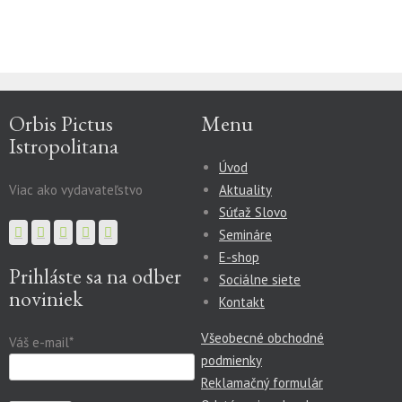
Orbis Pictus
Menu
Istropolitana
Úvod
Viac ako vydavateľstvo
Aktuality
Súťaž Slovo
Semináre
E-shop
Prihláste sa na odber
Sociálne siete
noviniek
Kontakt
Všeobecné obchodné
Váš e-mail*
podmienky
Reklamačný formulár