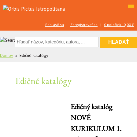
Skip
to
content
Prihlásiť sa
|
Zaregistrovať sa
|
0 položiek -
0,00
€
Domov
Edičné katalógy
Edičné katalógy
Edičný katalóg
NOVÉ
KURIKULUM 1.