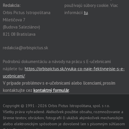
Redakcia:
používajú súbory cookie. Viac
Orbis Pictus Istropolitana
informácií
tu
.
Miletičova 7
(Budova Saleziánov)
821 08 Bratislava
redakcia@orbispictus.sk
Podrobnú dokumentáciu a návody na prácu s E-učebnicami
nájdete tu:
https://orbispictus.sk/vyuka-co-naje-fektivnejsie-s-e-
ucebnicami/
.
V prípade problémov s e-učebnicami alebo licenciami, prosím
kontaktujte cez
kontaktný formulár
.
Copyright © 1991 - 2026 Orbis Pictus Istropolitana, spol. s r.o.
Všetky práva vyhradené. Akékoľvek použitie obsahu, rozmnožovanie a
šírenie textov, obrázkov, fotografií či ukážok akýmkoľvek mechanickým
alebo elektronickým spôsobom je dovolené len s písomným súhlasom