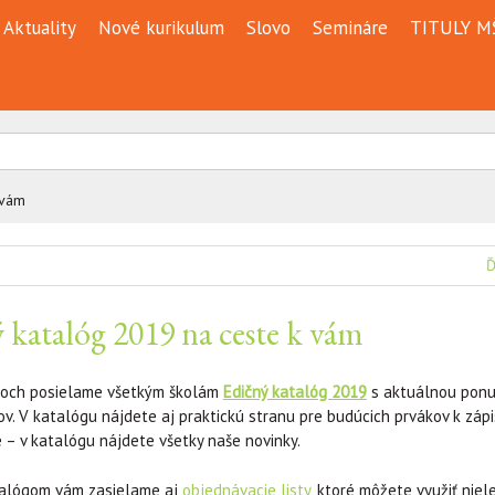
Aktuality
Nové kurikulum
Slovo
Semináre
TITULY M
 vám
Ď
 katalóg 2019 na ceste k vám
ňoch posielame všetkým školám
Edičný katalóg 2019
s aktuálnou pon
lov. V katalógu nájdete aj praktickú stranu pre budúcich prvákov k záp
– v katalógu nájdete všetky naše novinky.
talógom vám zasielame aj
objednávacie listy
, ktoré môžete využiť niel