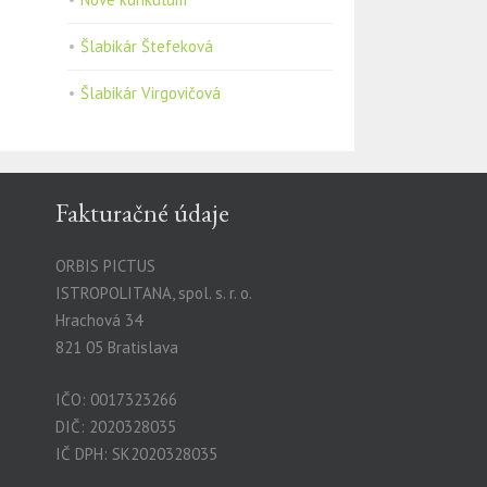
Šlabikár Štefeková
Šlabikár Virgovičová
Fakturačné údaje
ORBIS PICTUS
ISTROPOLITANA, spol. s. r. o.
Hrachová 34
821 05 Bratislava
IČO: 0017323266
DIČ: 2020328035
IČ DPH: SK2020328035