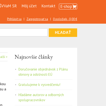
ŠVVaM SR
Môj účet
Kontakt
E-shop
Prihlásiť sa
|
Zaregistrovať sa
|
0 položiek -
0,00
€
Najnovšie články
alší >
Doručovanie objednávok z Plánu
obnovy a odolnosti EÚ
ukou
Gratulujeme k vysvedčeniu!
isu a
Hľadáme autorov a odborných
spolupracovníkov
en