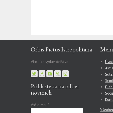
Orbis Pictus Istropolitana
Men
Viac ako vydavateľstvo
Úvo
Aktu
Súťa
Semi
Prihláste sa na odber
E-sh
noviniek
Soci
Kont
Váš e-mail*
Všeobe