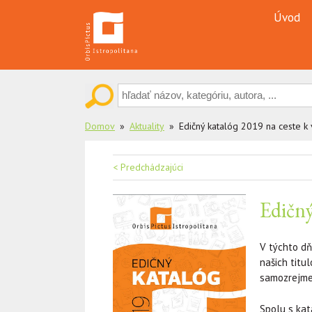
Skip
Úvod
to
content
Domov
Aktuality
Edičný katalóg 2019 na ceste k
Navigácia
< Predchádzajúci
v
Edičný
článku
V týchto d
našich titu
samozrejme 
Spolu s ka