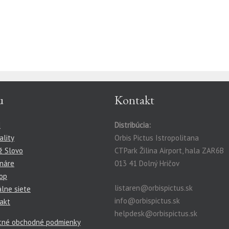
u
Kontakt
d
Distribúcia:
ality
Orbis Pictus Istropolitana
ž Slovo
CTPark Žilina Airport, hala ZAR6B
náre
013 41 Dolný Hričov
op
listaren@orbispictus.sk
álne siete
info@orbispictus.sk
akt
helpdesk@orbispictus.sk
cné obchodné podmienky