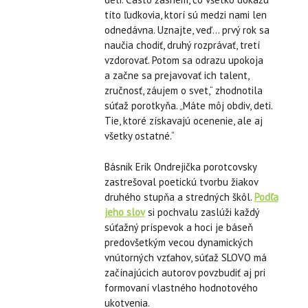
títo ľudkovia, ktorí sú medzi nami len
odnedávna. Uznajte, veď… prvý rok sa
naučia chodiť, druhý rozprávať, tretí
vzdorovať. Potom sa odrazu upokoja
a začne sa prejavovať ich talent,
zručnosť, záujem o svet,“ zhodnotila
súťaž porotkyňa. „Máte môj obdiv, deti.
Tie, ktoré získavajú ocenenie, ale aj
všetky ostatné.“
Básnik Erik Ondrejička porotcovsky
zastrešoval poetickú tvorbu žiakov
druhého stupňa a stredných škôl.
Podľa
jeho slov
si pochvalu zaslúži každý
súťažný príspevok a hoci je báseň
predovšetkým vecou dynamických
vnútorných vzťahov, súťaž SLOVO má
začínajúcich autorov povzbudiť aj pri
formovaní vlastného hodnotového
ukotvenia.