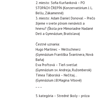
2. miesto: Sofia Kurňavková – PO
STOPÁCH ČREPÍN (Konzervatórium J. L.
Bellu, Zákamenné)
3. miesto: Adam Daniel Donoval – Prečo
žijeme v svete plnom nenávisti a
hnevu? (Škola pre Mimoriadne Nadané
Deti a Gymnázium, Bratislava)
Čestné uznania:
Hugo Martinec – Weltschmerz
(Gymnázium Františka Švantnera, Nová
Baňa)
Eva Proftová – Tieň svetlat
(Gymnázium sv. Andreja, Ružomberok)
Timea Táborská – Nečítaj…
(Gymnázium J.B.Magina Vrbové)
_ _ _
5. kategória – Stredné školy – próza