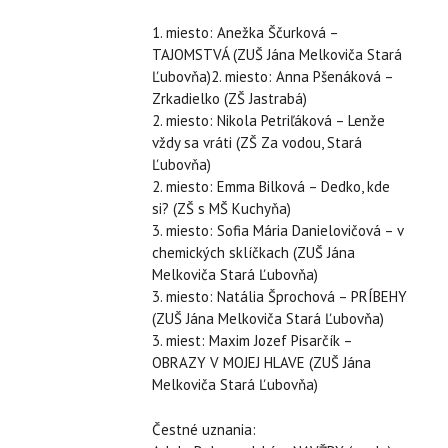
1. miesto: Anežka Ščurková –
TAJOMSTVÁ (ZUŠ Jána Melkoviča Stará
Ľubovňa)2. miesto: Anna Pšenáková –
Zrkadielko (ZŠ Jastrabá)
2. miesto: Nikola Petriľáková – Lenže
vždy sa vráti (ZŠ Za vodou, Stará
Ľubovňa)
2. miesto: Emma Bilková – Dedko, kde
si? (ZŠ s MŠ Kuchyňa)
3. miesto: Sofia Mária Danielovičová – v
chemických sklíčkach (ZUŠ Jána
Melkoviča Stará Ľubovňa)
3. miesto: Natália Šprochová – PRÍBEHY
(ZUŠ Jána Melkoviča Stará Ľubovňa)
3. miest: Maxim Jozef Pisarčík –
OBRAZY V MOJEJ HLAVE (ZUŠ Jána
Melkoviča Stará Ľubovňa)
Čestné uznania: