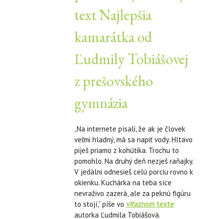
text Najlepšia
kamarátka od
Ľudmily Tobiášovej
z prešovského
gymnázia
„Na internete písali, že ak je človek
veľmi hladný, má sa napiť vody. Hltavo
piješ priamo z kohútika. Trochu to
pomohlo. Na druhý deň nezješ raňajky.
V jedálni odnesieš celú porciu rovno k
okienku. Kuchárka na teba síce
nevraživo zazerá, ale za peknú figúru
to stojí,“ píše vo
víťaznom texte
autorka Ľudmila Tobiášová.