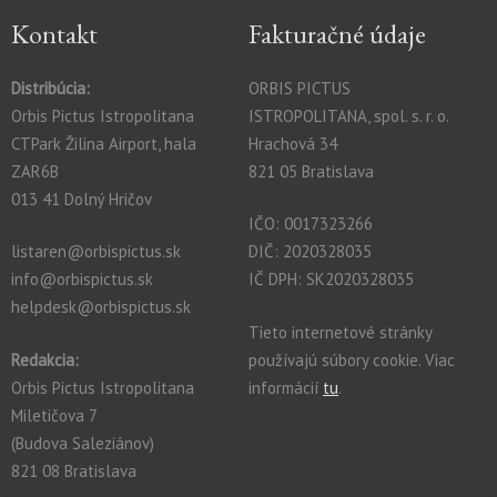
Kontakt
Fakturačné údaje
Distribúcia:
ORBIS PICTUS
Orbis Pictus Istropolitana
ISTROPOLITANA, spol. s. r. o.
CTPark Žilina Airport, hala
Hrachová 34
ZAR6B
821 05 Bratislava
013 41 Dolný Hričov
IČO: 0017323266
listaren@orbispictus.sk
DIČ: 2020328035
info@orbispictus.sk
IČ DPH: SK2020328035
helpdesk@orbispictus.sk
Tieto internetové stránky
Redakcia:
používajú súbory cookie. Viac
Orbis Pictus Istropolitana
informácií
tu
.
Miletičova 7
(Budova Saleziánov)
821 08 Bratislava