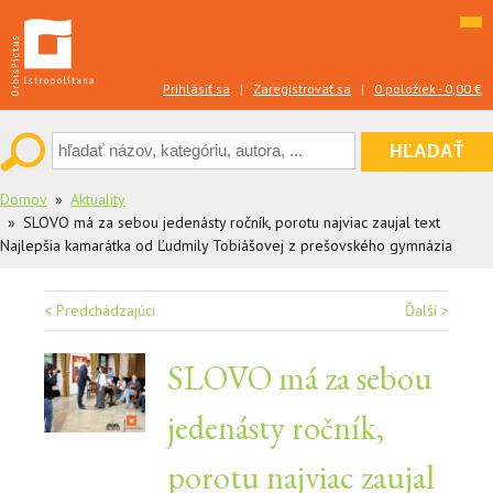
Skip
to
content
Prihlásiť sa
|
Zaregistrovať sa
|
0 položiek -
0,00
€
Domov
Aktuality
SLOVO má za sebou jedenásty ročník, porotu najviac zaujal text
Najlepšia kamarátka od Ľudmily Tobiášovej z prešovského gymnázia
Navigácia
< Predchádzajúci
Ďalší >
v
SLOVO má za sebou
článku
jedenásty ročník,
porotu najviac zaujal