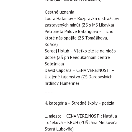
Čestné uznania:
Laura Halamov – Rozprávka o strážcovi
zastavených minút (ZŠ s MŠ Likavka)
Petronela Paľove Balangová – Ticho,
ktoré nás spojilo (ZŠ Tomášikova,
Košice)
Sergej Holub – Všetko zlé je na niečo
dobré (ZŠ pri Reedukačnom centre
Sološnica)
Dávid Capcara + CENA VEREJNOSTI –
Utajené tajomstvo (ZŠ Dargovských
hrdinov, Humenné)
_ _ _
4. kategória – Stredné školy – poézia
1. miesto + CENA VEREJNOSTI: Natália
Točeková – KRUH (ZUŠ Jána Melkoviča
Stará Ľubovňa)