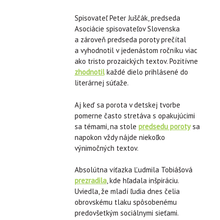
Spisovateľ Peter Juščák, predseda
Asociácie spisovateľov Slovenska
a zároveň predseda poroty prečítal
a vyhodnotil v jedenástom ročníku viac
ako tristo prozaických textov. Pozitívne
zhodnotil
každé dielo prihlásené do
literárnej súťaže.
Aj keď sa porota v detskej tvorbe
pomerne často stretáva s opakujúcimi
sa témami, na stole
predsedu poroty
sa
napokon vždy nájde niekoľko
výnimočných textov.
Absolútna víťazka Ľudmila Tobiášová
prezradila
, kde hľadala inšpiráciu.
Uviedla, že mladí ľudia dnes čelia
obrovskému tlaku spôsobenému
predovšetkým sociálnymi sieťami.