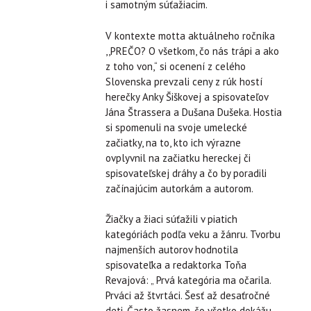
i samotným súťažiacim.
V kontexte motta aktuálneho ročníka
,,PREČO? O všetkom, čo nás trápi a ako
z toho von,“ si ocenení z celého
Slovenska prevzali ceny z rúk hostí
herečky Anky Šiškovej a spisovateľov
Jána Štrassera a Dušana Dušeka. Hostia
si spomenuli na svoje umelecké
začiatky, na to, kto ich výrazne
ovplyvnil na začiatku hereckej či
spisovateľskej dráhy a čo by poradili
začínajúcim autorkám a autorom.
Žiačky a žiaci súťažili v piatich
kategóriách podľa veku a žánru. Tvorbu
najmenších autorov hodnotila
spisovateľka a redaktorka Toňa
Revajová: „ Prvá kategória ma očarila.
Prváci až štvrtáci. Šesť až desaťročné
deti. Často žasnem, čo všetko dokážu