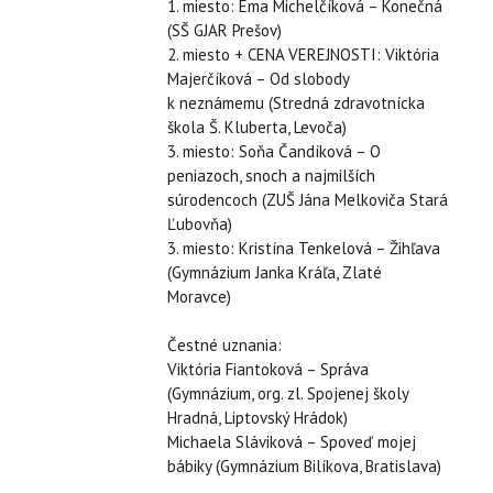
1. miesto: Ema Michelčíková – Konečná
(SŠ GJAR Prešov)
2. miesto + CENA VEREJNOSTI: Viktória
Majerčíková – Od slobody
k neznámemu (Stredná zdravotnícka
škola Š. Kluberta, Levoča)
3. miesto: Soňa Čandíková – O
peniazoch, snoch a najmilších
súrodencoch (ZUŠ Jána Melkoviča Stará
Ľubovňa)
3. miesto: Kristína Tenkelová – Žihľava
(Gymnázium Janka Kráľa, Zlaté
Moravce)
Čestné uznania:
Viktória Fiantoková – Správa
(Gymnázium, org. zl. Spojenej školy
Hradná, Liptovský Hrádok)
Michaela Sláviková – Spoveď mojej
bábiky (Gymnázium Bilíkova, Bratislava)