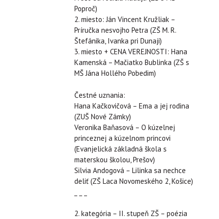
Poproč)
2. miesto: Ján Vincent Kružliak –
Príručka nesvojho Petra (ZŠ M. R.
Štefánika, Ivanka pri Dunaji)
3. miesto + CENA VEREJNOSTI: Hana
Kamenská – Mačiatko Bublinka (ZŠ s
MŠ Jána Hollého Pobedim)
Čestné uznania:
Hana Kačkovičová – Ema a jej rodina
(ZUŠ Nové Zámky)
Veronika Baňasová – O kúzelnej
princeznej a kúzelnom princovi
(Evanjelická základná škola s
materskou školou, Prešov)
Silvia Andogová – Lilinka sa nechce
deliť (ZŠ Laca Novomeského 2, Košice)
_ _ _
2. kategória – II. stupeň ZŠ – poézia