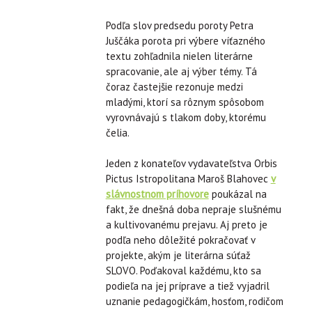
Podľa slov predsedu poroty Petra
Juščáka porota pri výbere víťazného
textu zohľadnila nielen literárne
spracovanie, ale aj výber témy. Tá
čoraz častejšie rezonuje medzi
mladými, ktorí sa rôznym spôsobom
vyrovnávajú s tlakom doby, ktorému
čelia.
Jeden z konateľov vydavateľstva Orbis
Pictus Istropolitana Maroš Blahovec
v
slávnostnom príhovore
poukázal na
fakt, že dnešná doba nepraje slušnému
a kultivovanému prejavu. Aj preto je
podľa neho dôležité pokračovať v
projekte, akým je literárna súťaž
SLOVO. Poďakoval každému, kto sa
podieľa na jej príprave a tiež vyjadril
uznanie pedagogičkám, hosťom, rodičom