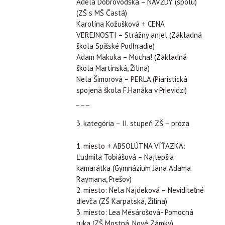
Adela Dobrovodská – NAVŽDY (spolu)
(ZŠ s MŠ Častá)
Karolína Kožušková + CENA
VEREJNOSTI – Strážny anjel (Základná
škola Spišské Podhradie)
Adam Makuka – Mucha! (Základná
škola Martinská, Žilina)
Nela Šimorová – PERLA (Piaristická
spojená škola F.Hanáka v Prievidzi)
_ _ _
3. kategória – II. stupeň ZŠ – próza
1. miesto + ABSOLÚTNA VÍŤAZKA:
Ľudmila Tobiášová – Najlepšia
kamarátka (Gymnázium Jána Adama
Raymana, Prešov)
2. miesto: Nela Najdeková – Neviditeľné
dievča (ZŠ Karpatská, Žilina)
3. miesto: Lea Mésárošová- Pomocná
ruka (ZŠ Mostná, Nové Zámky)