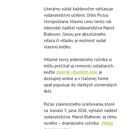
Literárnu súťaž každoročne vyhlasuje
vydavateľstvo učebníc Orbis Pictus
Istropolitana. Hlavnú cenu tento rok
odovzdal riaditeľ vydavateľstva Maroš
Blahovec. Cenou pre absolútneho
víťaza či víťazku je možnosť vydať
vlastnú knižku.
Víťazné texty jedenásteho ročníka si
môžu prečítať aj rovesníci súťažiacich,
keďže
zborník víťazných prác
je
dostupný online a v tlačenej forme
opäť poputuje do všetkých slovenských
škôl.
Počas slávnostného oceňovania, ktoré
sa konalo 5. júna 2026, vyhlásil riaditeľ
vydavateľstva Maroš Blahovec aj tému
nového – dvanásteho ročníka:
„Medzi