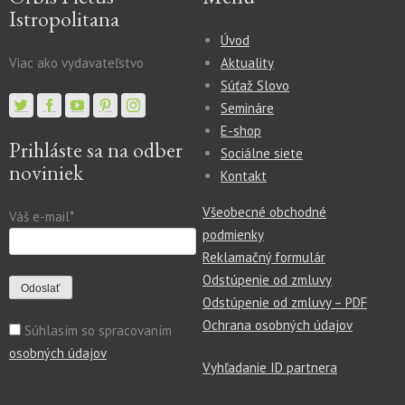
Istropolitana
Úvod
Viac ako vydavateľstvo
Aktuality
Súťaž Slovo
Semináre
E-shop
Prihláste sa na odber
Sociálne siete
noviniek
Kontakt
Všeobecné obchodné
Váš e-mail*
podmienky
Reklamačný formulár
Odstúpenie od zmluvy
Odstúpenie od zmluvy – PDF
Ochrana osobných údajov
Súhlasím so spracovaním
osobných údajov
Vyhľadanie ID partnera