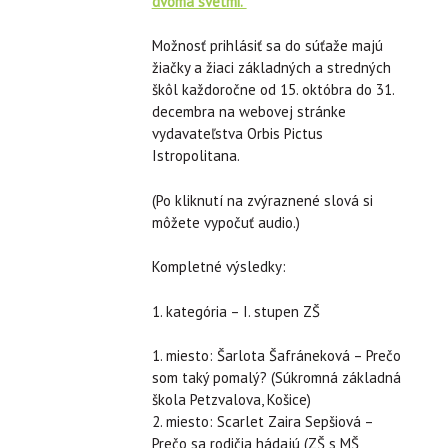
dvoma svetmi.“
Možnosť prihlásiť sa do súťaže majú
žiačky a žiaci základných a stredných
škôl každoročne od 15. októbra do 31.
decembra na webovej stránke
vydavateľstva Orbis Pictus
Istropolitana.
(Po kliknutí na zvýraznené slová si
môžete vypočuť audio.)
Kompletné výsledky:
1. kategória – I. stupen ZŠ
1. miesto: Šarlota Šafráneková – Prečo
som taký pomalý? (Súkromná základná
škola Petzvalova, Košice)
2. miesto: Scarlet Zaira Sepšiová –
Prečo sa rodičia hádajú (ZŠ s MŠ