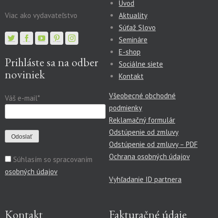
Úvod
Viac ako vydavateľstvo
Aktuality
Súťaž Slovo
Semináre
E-shop
Prihláste sa na odber
Sociálne siete
noviniek
Kontakt
Všeobecné obchodné
Váš e-mail*
podmienky
Reklamačný formulár
Odstúpenie od zmluvy
Odstúpenie od zmluvy – PDF
Ochrana osobných údajov
Súhlasím so spracovaním
osobných údajov
Vyhľadanie ID partnera
Kontakt
Fakturačné údaje