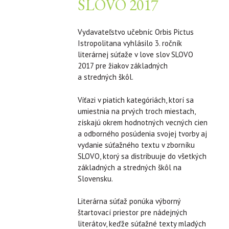
SLOVO 2017
Vydavateľstvo učebníc Orbis Pictus
Istropolitana vyhlásilo 3. ročník
literárnej súťaže v love slov SLOVO
2017 pre žiakov základných
a stredných škôl.
Víťazi v piatich kategóriách, ktorí sa
umiestnia na prvých troch miestach,
získajú okrem hodnotných vecných cien
a odborného posúdenia svojej tvorby aj
vydanie súťažného textu v zborníku
SLOVO, ktorý sa distribuuje do všetkých
základných a stredných škôl na
Slovensku.
Literárna súťaž ponúka výborný
štartovací priestor pre nádejných
literátov, keďže súťažné texty mladých