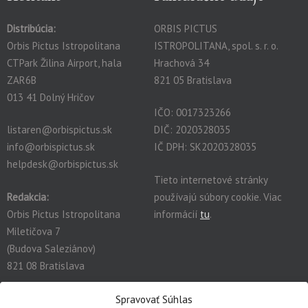
Distribúcia:
ORBIS PICTUS
Orbis Pictus Istropolitana
ISTROPOLITANA, spol. s. r. o.
CTPark Žilina Airport, hala
Hrachová 34
ZAR6B
821 05 Bratislava
013 41 Dolný Hričov
IČO: 0017323266
listaren@orbispictus.sk
DIČ: 2020328035
info@orbispictus.sk
IČ DPH: SK2020328035
helpdesk@orbispictus.sk
Tieto internetové stránky
Redakcia:
používajú súbory cookie. Viac
Orbis Pictus Istropolitana
informácií
tu
.
Miletičova 7
(Budova Saleziánov)
821 08 Bratislava
redakcia@orbispictus.sk
Spravovať Súhlas