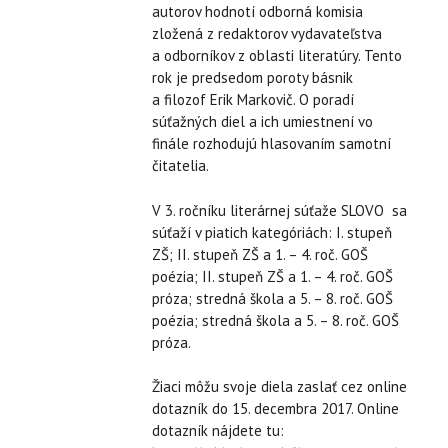
autorov hodnotí odborná komisia
zložená z redaktorov vydavateľstva
a odborníkov z oblasti literatúry. Tento
rok je predsedom poroty básnik
a filozof Erik Markovič. O poradí
súťažných diel a ich umiestnení vo
finále rozhodujú hlasovaním samotní
čitatelia.
V 3. ročníku literárnej súťaže SLOVO sa
súťaží v piatich kategóriách: I. stupeň
ZŠ; II. stupeň ZŠ a 1. – 4. roč. GOŠ
poézia; II. stupeň ZŠ a 1. – 4. roč. GOŠ
próza; stredná škola a 5. – 8. roč. GOŠ
poézia; stredná škola a 5. – 8. roč. GOŠ
próza.
Žiaci môžu svoje diela zaslať cez online
dotazník do 15. decembra 2017. Online
dotazník nájdete tu: