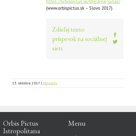
https://orbispictus.sk/literarna-sutaz/
(www.orbispictus.sk – Slovo 2017).
Zdieľaj tento
Facebook
príspevok na sociálnej
Twitter
sieti
13. októbra 2017
|
Aktuality
Orbis Pictus
Menu
Istropolitana