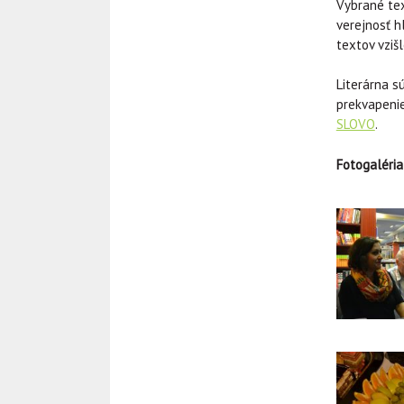
Vybrané tex
verejnosť h
textov vziš
Literárna s
prekvapenie
SLOVO
.
Fotogaléria