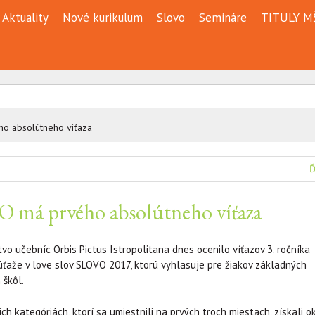
Aktuality
Nové kurikulum
Slovo
Semináre
TITULY M
o absolútneho víťaza
Ď
 má prvého absolútneho víťaza
vo učebníc Orbis Pictus Istropolitana dnes ocenilo víťazov 3. ročníka
súťaže v love slov SLOVO 2017, ktorú vyhlasuje pre žiakov základných
 škôl.
tich kategóriách, ktorí sa umiestnili na prvých troch miestach, získali 