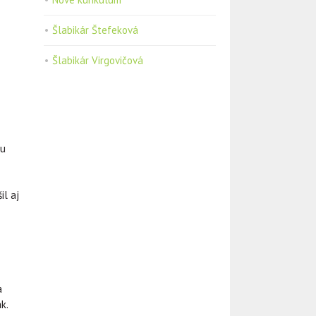
Šlabikár Štefeková
Šlabikár Virgovičová
nu
il aj
a
k.