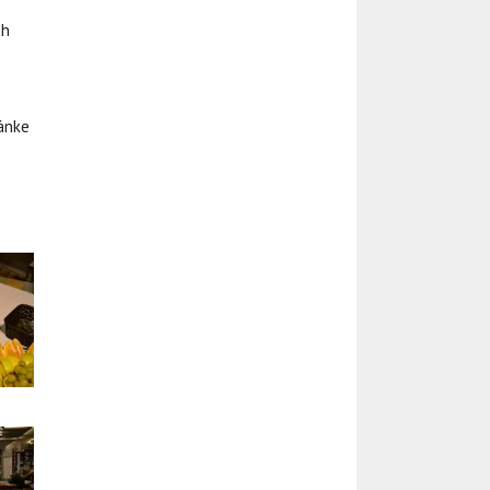
ch
e
ránke