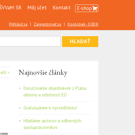
ŠVVaM SR
Môj účet
Kontakt
E-shop
Prihlásiť sa
|
Zaregistrovať sa
|
0 položiek -
0,00
€
Najnovšie články
alší >
Doručovanie objednávok z Plánu
obnovy a odolnosti EÚ
Gratulujeme k vysvedčeniu!
Hľadáme autorov a odborných
spolupracovníkov
okrem