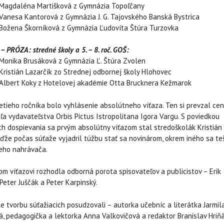
– Magdaléna Martišková z Gymnázia Topoľčany
 Vanesa Kantorová z Gymnázia J. G. Tajovského Banská Bystrica
 Božena Škorníková z Gymnázia Ľudovíta Štúra Turzovka
 – PRÓZA: stredné školy a 5. – 8. roč. GOŠ:
 Monika Brusáková z Gymnázia Ľ. Štúra Zvolen
 Kristián Lazarčík zo Strednej odbornej školy Hlohovec
 Albert Koky z Hotelovej akadémie Otta Brucknera Kežmarok
etieho ročníka bolo vyhlásenie absolútneho víťaza. Ten si prevzal ce
teľa vydavateľstva Orbis Pictus Istropolitana Igora Vargu. S poviedkou
h dospievania sa prvým absolútny víťazom stal stredoškolák Kristián
eďže počas súťaže vyjadril túžbu stať sa novinárom, okrem iného sa teš
eho nahrávača.
m víťazovi rozhodla odborná porota spisovateľov a publicistov – Erik
 Peter Juščák a Peter Karpinský.
e tvorbu súťažiacich posudzovali – autorka učebníc a literátka Jarmil
á, pedagogička a lektorka Anna Valkovičová a redaktor Branislav Hriňá