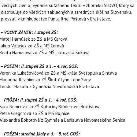
vecných cien aj vydanie súťažného textu v zborníku SLOVO, ktorý sa
distribuuje do všetkých základných a stredných škôl na Slovensku.
 prevzali v kníhkupectve Panta Rhei Poštová v Bratislave.
a – VOĽNÝ ŽÁNER: I. stupeň ZŠ:
 Matej Harnúšek zo ZŠ a MŠ Cerová
 Jakub Valášek zo ZŠ a MŠ Cerová
 Beata Hanusová zo ZŠ a MŠ Liptovská Kokava
 – POÉZIA: II. stupeň ZŠ a 1. – 4. roč. GOŠ:
 Veronika Lukačovičová zo ZŠ a MŠ kráľa Svätopluka Šintava
 Marianna Ibrahimi zo ZŠ Škultétyho Topoľčany
 Teodor Hasala z Gymnázia Novohradská Bratislava
 – PRÓZA: II. stupeň ZŠ a 1. – 4. roč. GOŠ:
 Sára Nemcová zo ZŠ Kataríny Brúderovej Bratislava
 Petra Gregorová zo ZŠ a MŠ Bojnice
– Alexandra Bobotová z Gymnázia Ladislava Novomeského Senica
 – POÉZIA: stredné školy a 5. – 8. roč. GOŠ: