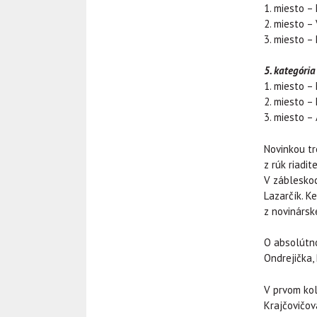
1. miesto 
2. miesto –
3. miesto –
5. kategória
1. miesto –
2. miesto –
3. miesto –
Novinkou tr
z rúk riadi
V zábleskoc
Lazarčík. K
z novinársk
O absolútno
Ondrejička,
V prvom kol
Krajčovičov