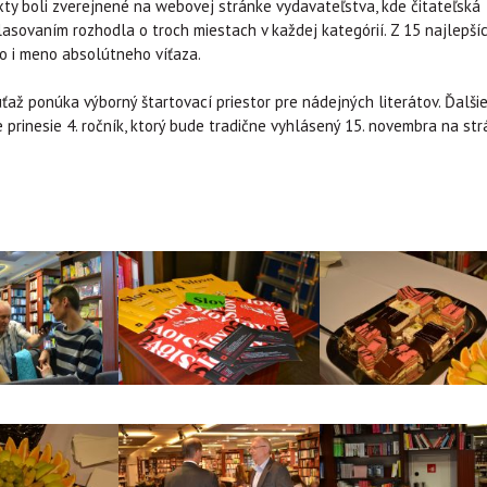
ty boli zverejnené na webovej stránke vydavateľstva, kde čitateľská
lasovaním rozhodla o troch miestach v každej kategórií. Z 15 najlepší
lo i meno absolútneho víťaza.
úťaž ponúka výborný štartovací priestor pre nádejných literátov. Ďalši
 prinesie 4. ročník, ktorý bude tradične vyhlásený 15. novembra na st