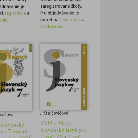
zaregistrované školy.
ednávanie je
Pre objednávanie je
ná
registrácia
a
potrebná
registrácia
a
enie
.
prihlásenie
.
J. Krajčovičová
čovičová
ZPU – Nový
Slovenský
Slovenský jazyk pre
pre 7. ročník
7. roč. ZŠ a 2. roč.