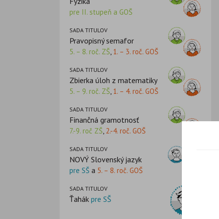
Fyzika
pre II. stupeň a GOŠ
SADA TITULOV
Pravopisný semafor
5. – 8. roč. ZŠ
,
1. – 3. roč. GOŠ
SADA TITULOV
Zbierka úloh z matematiky
5. – 9. roč. ZŠ
,
1. – 4. roč. GOŠ
SADA TITULOV
Finančná gramotnosť
7.-9. roč ZŠ
,
2.-4. roč. GOŠ
SADA TITULOV
NOVÝ Slovenský jazyk
pre SŠ
a
5. – 8. roč. GOŠ
SADA TITULOV
Ťahák
pre SŠ