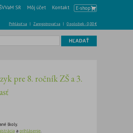
ŠVVaM SR
Môj účet
Kontakt
E-shop
Prihlásiť sa
|
Zaregistrovať sa
|
0 položiek -
0,00
€
yk pre 8. ročník ZŠ a 3.
asť
ané školy.
gistrácia
a
prihlásenie
.