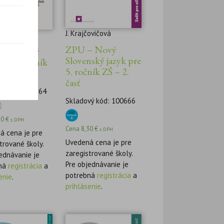
J. Krajčovičová
čovičová
ZPU – Nový
Slovenský
Slovenský jazyk pre
pre 5. ročník
5. ročník ZŠ – 2.
. časť
časť
vý kód: 100664
Skladový kód: 100666
20
€
s DPH
Cena
8,30
€
s DPH
á cena je pre
Uvedená cena je pre
trované školy.
zaregistrované školy.
ednávanie je
Pre objednávanie je
ná
registrácia
a
potrebná
registrácia
a
enie
.
prihlásenie
.