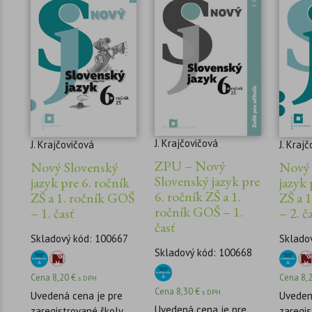
J. Krajčovičová
J. Krajčovičová
J. Kraj
ZPU – Nový
Nový Slovenský
Nový 
Slovenský jazyk pre
jazyk pre 6. ročník
jazyk 
6. ročník ZŠ a 1.
ZŠ a 1. ročník GOŠ
ZŠ a 
ročník GOŠ – 1.
– 1. časť
– 2. č
časť
Skladový kód: 100667
Sklado
Skladový kód: 100668
Cena
8,20
€
Cena
8,
s DPH
Cena
8,30
€
s DPH
Uvedená cena je pre
Uveden
Uvedená cena je pre
zaregistrované školy.
zaregis