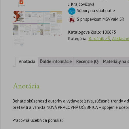
J. Krajčovičová
Súbory na stiahnutie
S príspevkom MŠVVaM SR
Katalógové číslo:
100675
Kategória:
8. ročník ZŠ
,
Základné
Anotácia
Ďalšie informácie
Recenzie (0)
Materiály na 
Anotácia
Bohaté skúsenosti autorky a vydavateľstva, súčasné trendy v d
pretavili a vznikla NOVÁ PRACOVNÁ UČEBNICA – spojenie učebn
Pracovná učebnica ponúka: