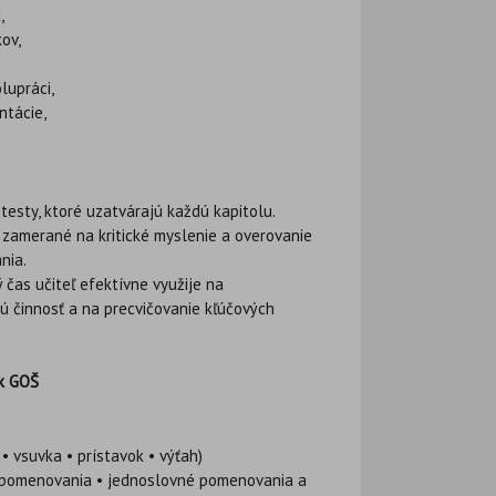
,
kov,
lupráci,
ntácie,
testy, ktoré uzatvárajú každú kapitolu.
 zamerané na kritické myslenie a overovanie
nia.
čas učiteľ efektívne využije na
vú činnosť a na precvičovanie kľúčových
ík GOŠ
vsuvka • prístavok • výťah)
pomenovania • jednoslovné pomenovania a