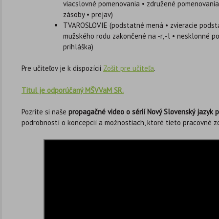
viacslovné pomenovania • združené pomenovania 
zásoby • prejav)
TVAROSLOVIE (podstatné mená • zvieracie podst
mužského rodu zakončené na -r, -l • nesklonné 
prihláška)
Pre učiteľov je k dispozícii
Zošit pre učiteľa
.
Titul je odporúčaný MŠVVaM SR.
Pozrite si naše
propagačné video o sérií Nový Slovenský jazyk p
podrobností o koncepcií a možnostiach, ktoré tieto pracovné zo