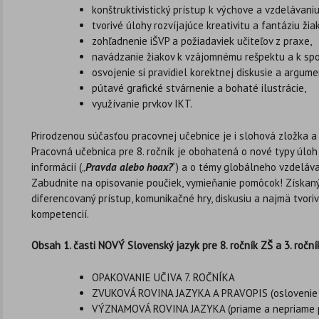
konštruktivistický prístup k výchove a vzdelávaniu
tvorivé úlohy rozvíjajúce kreativitu a fantáziu žia
zohľadnenie iŠVP a požiadaviek učiteľov z praxe,
navádzanie žiakov k vzájomnému rešpektu a k spo
osvojenie si pravidiel korektnej diskusie a argume
pútavé grafické stvárnenie a bohaté ilustrácie,
využívanie prvkov IKT.
Prirodzenou súčasťou pracovnej učebnice je i slohová zložka a 
Pracovná učebnica pre 8. ročník je obohatená o nové typy úloh
informácií („
Pravda alebo hoax?
“) a o témy globálneho vzdeláva
Zabudnite na opisovanie poučiek, vymieňanie pomôcok! Získaný 
diferencovaný prístup, komunikačné hry, diskusiu a najmä tvori
kompetencií.
Obsah 1. časti NOVÝ Slovenský jazyk pre 8. ročník ZŠ a 3. ročn
OPAKOVANIE UČIVA 7. ROČNÍKA
ZVUKOVÁ ROVINA JAZYKA A PRAVOPIS (oslovenie • 
VÝZNAMOVÁ ROVINA JAZYKA (priame a nepriame 