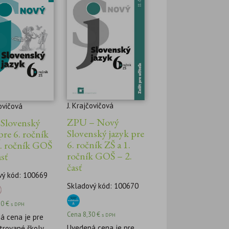
J. Krajčovičová
čovičová
ZPU – Nový
Slovenský
Slovenský jazyk pre
pre 6. ročník
6. ročník ZŠ a 1.
1. ročník GOŠ
ročník GOŠ – 2.
asť
časť
vý kód: 100669
Skladový kód: 100670
20
€
s DPH
Cena
8,30
€
s DPH
á cena je pre
Uvedená cena je pre
trované školy.