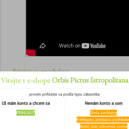
Súvisiace produkty
Vitajte v e-shope
Orbis Pictus Istropolitana
prosím prihláste sa podľa typu zákazníka
Už mám konto a chcem sa
Nemám konto a som
PRIHLÁSIŤ
Škola, pedagóg
Kníhkupec, predajca, podnikate
Rodič, žiak, súkromná osoba