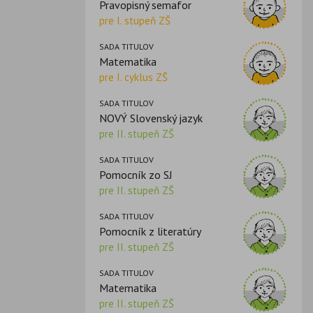
Pravopisný semafor
pre I. stupeň ZŠ
SADA TITULOV
Matematika
pre I. cyklus ZŠ
SADA TITULOV
NOVÝ Slovenský jazyk
pre II. stupeň ZŠ
SADA TITULOV
Pomocník zo SJ
pre II. stupeň ZŠ
SADA TITULOV
Pomocník z literatúry
pre II. stupeň ZŠ
SADA TITULOV
Matematika
pre II. stupeň ZŠ