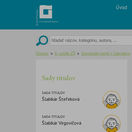
Skip
Úvod
to
content
Domov
8. ročník ZŠ
Slovenský jazyk + Literatúra
Sady titulov
SADA TITULOV
Šlabikár Štefeková
SADA TITULOV
Šlabikár Virgovičová