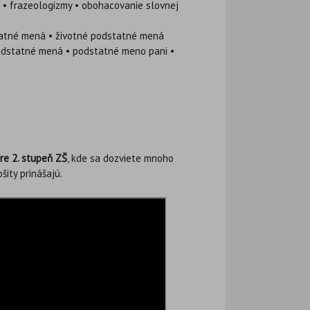
• frazeologizmy • obohacovanie slovnej
atné mená • životné podstatné mená
podstatné mená • podstatné meno pani •
re 2. stupeň ZŠ
, kde sa dozviete mnoho
šity prinášajú.