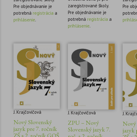
zaregistrované školy.
Pre objednávanie je
Pre obj
Pre objednávanie je
potrebná
registrácia
a
potreb
potrebná
registrácia
a
prihlásenie
.
prihlás
prihlásenie
.
J. Krajčovičová
J. Krajčovičová
J. Kraj
Nový Slovenský
ZPU – Nový
Nový 
jazyk pre 7. ročník
Slovenský jazyk 7.
jazyk 
ZŠ a 2. ročník GOŠ
roč. a 2. ročník