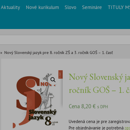
Aktuality
Nové kurikulum
Slovo
Semináre
TITULY M
Nový Slovenský jazyk pre 8. ročník ZŠ a 3. ročník GOŠ – 1. časť
Nový Slovenský jaz
ročník GOŠ – 1. č
Cena
8,20
€
s DPH
Uvedená cena je pre zaregistrov
Pre objednávanie je potrebná
re