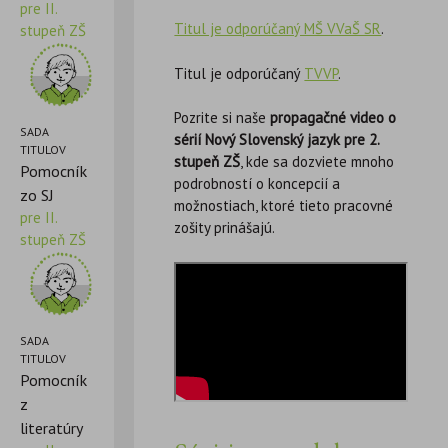
pre II.
Titul je odporúčaný MŠ VVaŠ SR
.
stupeň ZŠ
Titul je odporúčaný
TVVP
.
Pozrite si naše
propagačné video o
SADA
sérií Nový Slovenský jazyk pre 2.
TITULOV
stupeň ZŠ
, kde sa dozviete mnoho
Pomocník
podrobností o koncepcií a
zo SJ
možnostiach, ktoré tieto pracovné
pre II.
zošity prinášajú.
stupeň ZŠ
SADA
TITULOV
Pomocník
z
literatúry