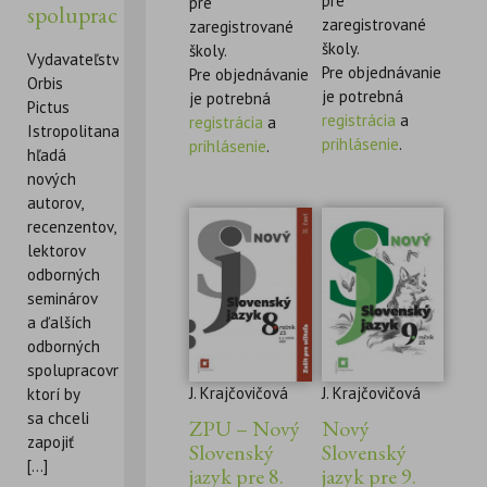
pre
pre
spolupracovníkov
zaregistrované
zaregistrované
školy.
školy.
Vydavateľstvo
Pre objednávanie
Pre objednávanie
Orbis
je potrebná
je potrebná
Pictus
registrácia
a
registrácia
a
Istropolitana
prihlásenie
.
prihlásenie
.
hľadá
nových
autorov,
recenzentov,
lektorov
odborných
seminárov
a ďalších
odborných
spolupracovníkov,
J. Krajčovičová
J. Krajčovičová
ktorí by
sa chceli
ZPU – Nový
Nový
zapojiť
Slovenský
Slovenský
[...]
jazyk pre 8.
jazyk pre 9.