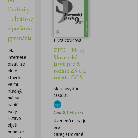
Ľudmily
Tobiášovej
z prešovského
gymnázia
J. Krajčovičová
ZPU – Nový
„Na
Slovenský
internete
jazyk pre 9.
písali, že
ročník ZŠ a 4.
ak je
ročník GOŠ
človek
veľmi
Skladový kód:
hladný,
100681
má sa
napiť
vody.
Cena
8,30
€
s DPH
Hltavo
Uvedená cena je
piješ
pre
priamo z
zaregistrované