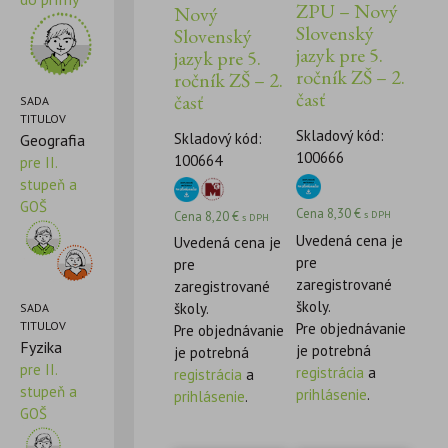
ZPU – Nový
Nový
Slovenský
Slovenský
jazyk pre 5.
jazyk pre 5.
ročník ZŠ – 2.
ročník ZŠ – 2.
časť
časť
SADA
TITULOV
Skladový kód:
Skladový kód:
Geografia
100666
100664
pre II.
stupeň a
GOŠ
Cena
8,30
€
Cena
8,20
€
s DPH
s DPH
Uvedená cena je
Uvedená cena je
pre
pre
zaregistrované
zaregistrované
školy.
školy.
SADA
TITULOV
Pre objednávanie
Pre objednávanie
Fyzika
je potrebná
je potrebná
pre II.
registrácia
a
registrácia
a
stupeň a
prihlásenie
.
prihlásenie
.
GOŠ