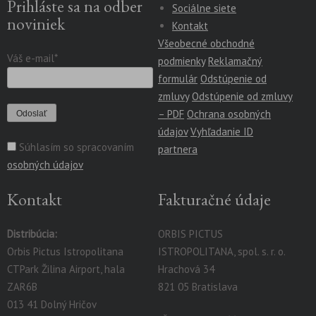
Prihláste sa na odber
Sociálne siete
noviniek
Kontakt
Všeobecné obchodné
Váš e-mail*
podmienky
Reklamačný
formulár
Odstúpenie od
zmluvy
Odstúpenie od zmluvy
– PDF
Ochrana osobných
údajov
Vyhľadanie ID
Súhlasím so spracovaním
partnera
osobných údajov
Kontakt
Fakturačné údaje
Distribúcia:
ORBIS PICTUS
Orbis Pictus Istropolitana
ISTROPOLITANA, spol. s. r. o.
CTPark Žilina Airport, hala
Hrachová 34
ZAR6B
821 05 Bratislava
013 41 Dolný Hričov