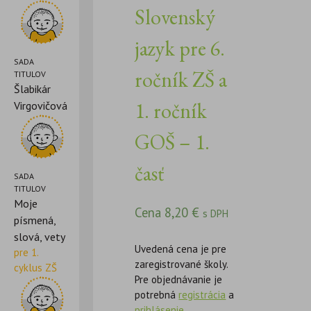
Slovenský
jazyk pre 6.
SADA
ročník ZŠ a
TITULOV
Šlabikár
1. ročník
Virgovičová
GOŠ – 1.
časť
SADA
TITULOV
Moje
Cena
8,20
€
s DPH
písmená,
slová, vety
Uvedená cena je pre
pre 1.
zaregistrované školy.
cyklus ZŠ
Pre objednávanie je
potrebná
registrácia
a
prihlásenie
.