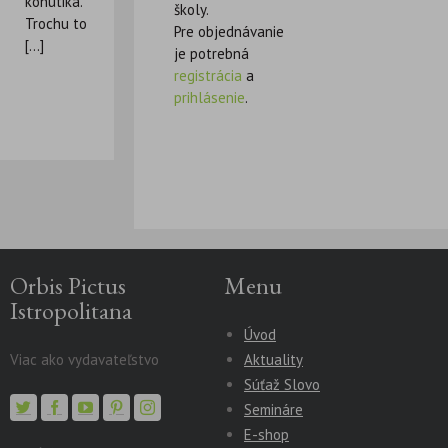
kohútika.
školy.
Trochu to
Pre objednávanie
[...]
je potrebná
registrácia
a
prihlásenie
.
Orbis Pictus
Menu
Istropolitana
Úvod
Viac ako vydavateľstvo
Aktuality
Súťaž Slovo
Semináre
E-shop