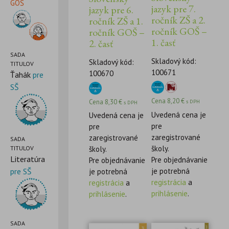
GOŠ
jazyk pre 7.
jazyk pre 6.
ročník ZŠ a 2.
ročník ZŠ a 1.
ročník GOŠ –
ročník GOŠ –
1. časť
2. časť
SADA
Skladový kód:
Skladový kód:
TITULOV
100671
100670
Ťahák
pre
SŠ
Cena
8,20
€
Cena
8,30
€
s DPH
s DPH
Uvedená cena je
Uvedená cena je
pre
pre
zaregistrované
zaregistrované
SADA
školy.
TITULOV
školy.
Literatúra
Pre objednávanie
Pre objednávanie
je potrebná
pre SŠ
je potrebná
registrácia
a
registrácia
a
prihlásenie
.
prihlásenie
.
SADA