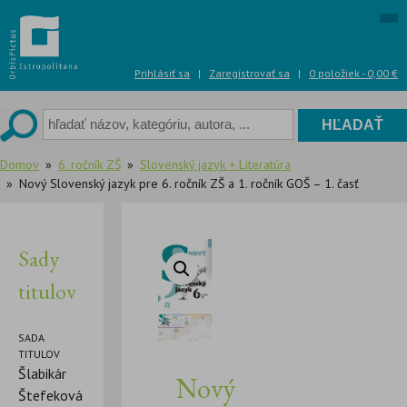
Skip
to
content
Prihlásiť sa
|
Zaregistrovať sa
|
0 položiek -
0,00
€
Domov
6. ročník ZŠ
Slovenský jazyk + Literatúra
Nový Slovenský jazyk pre 6. ročník ZŠ a 1. ročník GOŠ – 1. časť
Sady
titulov
SADA
TITULOV
Šlabikár
Nový
Štefeková