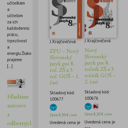
učiteľkám
a
učiteľom
za ich
každodennú
prácu,
J. Krajčovičová
trpezlivosť
J. Krajčovičová
a
Nový
ZPU – Nový
energiu.Žiakom
Slovenský
Slovenský
prajeme
jazyk pre 8.
jazyk pre 8.
[...]
ročník ZŠ a 3.
roč. ZŠ a 3.
ročník GOŠ –
roč. GOŠ – 1.
2. časť
časť
Skladový kód:
Skladový kód:
Hľadáme
100676
100677
autorov
a
Cena
8,20
€
Cena
8,30
€
s DPH
s DPH
Uvedená cena je
odborných
Uvedená cena je