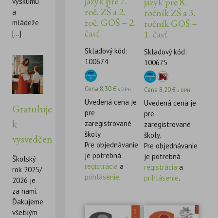
jazyk pre 7.
jazyk pre 8.
výskumu
roč. ZŠ a 2.
ročník ZŠ a 3.
a
roč. GOŠ – 2.
ročník GOŠ –
mládeže
časť
1. časť
[...]
Skladový kód:
Skladový kód:
100674
100675
Cena
8,30
€
Cena
8,20
€
s DPH
s DPH
Uvedená cena je
Uvedená cena je
Gratulujeme
pre
pre
k
zaregistrované
zaregistrované
školy.
školy.
vysvedčeniu!
Pre objednávanie
Pre objednávanie
je potrebná
je potrebná
Školský
registrácia
a
registrácia
a
rok 2025/
prihlásenie
.
prihlásenie
.
2026 je
za nami.
Ďakujeme
všetkým