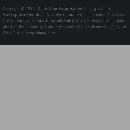
Copyright © 1991 - 2026 Orbis Pictus Istropolitana, spol. s r.o.
Všetky práva vyhradené. Akékoľvek použitie obsahu, rozmnožovanie a
šírenie textov, obrázkov, fotografií či ukážok akýmkoľvek mechanickým
alebo elektronickým spôsobom je dovolené len s písomným súhlasom
Orbis Pictus Istropolitana, s r.o.