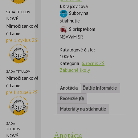
J. Krajčovičová
SADA TITULOV
Súbory na
NOVÉ
stiahnutie
Mimočítankové
S príspevkom
čítanie
MŠVVaM SR
pre 1. cyklus ZŠ
Katalógové číslo:
100667
Kategória:
6. ročník ZŠ
,
Základné školy
SADA TITULOV
Mimočítankové
čítanie
Anotácia
Ďalšie informácie
pre I. stupeň ZŠ
Recenzie (0)
Materiály na stiahnutie
SADA
TITULOV
Anotácia
NOVÝ