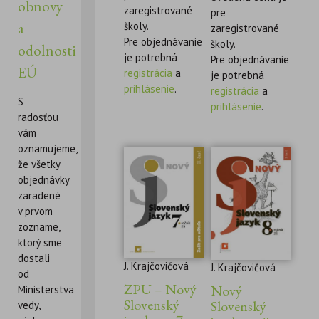
obnovy
zaregistrované
pre
a
školy.
zaregistrované
Pre objednávanie
školy.
odolnosti
je potrebná
Pre objednávanie
EÚ
registrácia
a
je potrebná
prihlásenie
.
registrácia
a
S
prihlásenie
.
radosťou
vám
oznamujeme,
že všetky
objednávky
zaradené
v prvom
zozname,
ktorý sme
dostali
J. Krajčovičová
J. Krajčovičová
od
ZPU – Nový
Nový
Ministerstva
Slovenský
Slovenský
vedy,