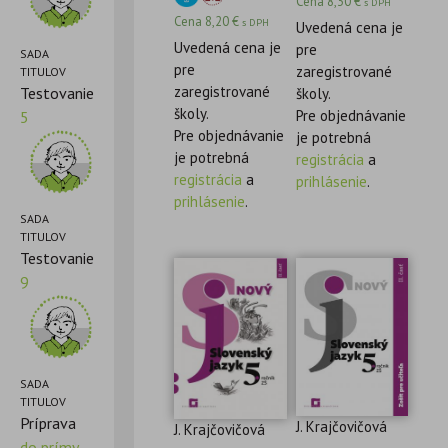
Cena
8,30
€
s DPH
z 5
Cena
8,20
€
s DPH
Uvedená cena je
Uvedená cena je
pre
SADA
pre
zaregistrované
TITULOV
zaregistrované
Testovanie
školy.
školy.
Pre objednávanie
5
Pre objednávanie
je potrebná
je potrebná
registrácia
a
registrácia
a
prihlásenie
.
prihlásenie
.
SADA
TITULOV
Testovanie
9
SADA
TITULOV
Príprava
J. Krajčovičová
J. Krajčovičová
do prímy