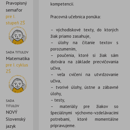
Pravopisný
kompetencií.
semafor
pre I.
Pracovná učebnica ponúka:
stupeň ZŠ
– východiskové texty, do ktorých
žiak priamo zasahuje,
– úlohy na čítanie textov s
porozumením,
SADA TITULOV
– poučenia, ktoré si žiak sám
Matematika
dotvára na základe precvičovania
pre I. cyklus
učiva,
ZŠ
– veľa cvičení na utvrdzovanie
učiva,
– tvorivé úlohy, ústne a zábavné
úlohy,
– testy,
SADA
– materiály pre žiakov so
TITULOV
NOVÝ
špeciálnymi výchovno-vzdelávacími
Slovenský
potrebami, ktoré momentálne
pripravujeme.
jazyk