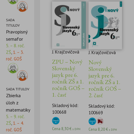
SADA
TITULOV
Pravopisný
semafor
5. – 8. roč.
J. Krajčovičová
ZŠ
,
1. – 3.
J. Krajčovičová
roč. GOŠ
ZPU – Nový
Nový
Slovenský
Slovenský
jazyk pre 6.
jazyk pre 6.
ročník ZŠ a 1.
ročník ZŠ a 1.
ročník GOŠ –
ročník GOŠ –
SADA TITULOV
1. časť
2. časť
Zbierka
úloh z
Skladový kód:
Skladový kód:
matematiky
100668
100669
5. – 9. roč.
ZŠ
,
1. – 4.
Cena
8,30
€
Cena
8,20
€
roč. GOŠ
s DPH
s DPH