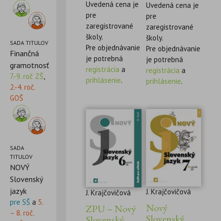
Uvedená cena je
Uvedená cena je
pre
pre
zaregistrované
zaregistrované
školy.
školy.
SADA TITULOV
Pre objednávanie
Pre objednávanie
Finančná
je potrebná
je potrebná
gramotnosť
registrácia
a
registrácia
a
7.-9. roč ZŠ
,
prihlásenie
.
prihlásenie
.
2.-4. roč.
GOŠ
SADA
TITULOV
NOVÝ
Slovenský
jazyk
J. Krajčovičová
J. Krajčovičová
pre SŠ
a
5.
Nový
ZPU – Nový
– 8. roč.
Slovenský
Slovenský