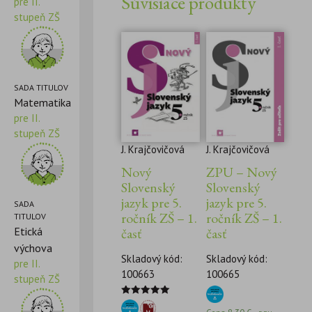
Súvisiace produkty
pre II.
stupeň ZŠ
SADA TITULOV
Matematika
pre II.
stupeň ZŠ
J. Krajčovičová
J. Krajčovičová
ZPU – Nový
Nový
Slovenský
Slovenský
jazyk pre 5.
jazyk pre 5.
SADA
ročník ZŠ – 1.
ročník ZŠ – 1.
TITULOV
Etická
časť
časť
výchova
Skladový kód:
Skladový kód:
pre II.
100665
100663
stupeň ZŠ
Hodnotenie
5.00