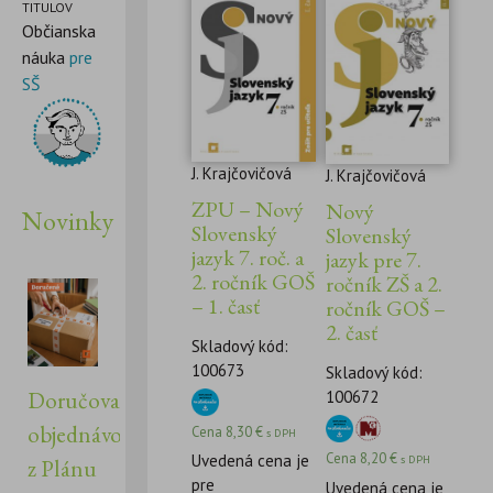
TITULOV
Občianska
náuka
pre
SŠ
J. Krajčovičová
J. Krajčovičová
ZPU – Nový
Nový
Novinky
Slovenský
Slovenský
jazyk 7. roč. a
jazyk pre 7.
2. ročník GOŠ
ročník ZŠ a 2.
– 1. časť
ročník GOŠ –
2. časť
Skladový kód:
100673
Skladový kód:
Doručovanie
100672
objednávok
Cena
8,30
€
s DPH
Cena
8,20
€
Uvedená cena je
s DPH
z Plánu
pre
Uvedená cena je