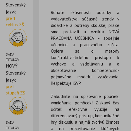
Slovenský
jazyk
Bohaté skúsenosti autorky a
pre 1.
vydavateľstva, súčasné trendy v
cyklus ZŠ
didaktike a potreby školskej praxe
sme pretavili a vznikla NOVÁ
PRACOVNÁ UČEBNICA – spoejnie
učebnice a pracovného zošita.
Opiera sa o metódy
SADA
konštruktivistického prístupu k
TITULOV
výchove a vzdelávaniu a o
NOVÝ
akceptovanie kompetenčno-
Slovenský
pojmového modelu vyučovania.
jazyk
Rešpektuje iŠVP.
pre I.
stupeň ZŠ
Zabudnite na opisovanie poučiek,
vymieňanie pomôcok! Získaný čas
učiteľ efektívne využije na
diferencovaný prístup, komunikačné
hry, diskusiu a najmä tvorivú činnosť
SADA
TITULOV
a na precvičovanie kľúčových