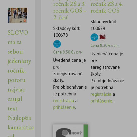
ročník ZŠ a 3.
ročník ZŠ a 4.
ročník GOŠ –
ročník GOŠ
2. časť
Skladový kód:
Skladový kód:
100679
SLOVO
100678
má za
Cena
8,20
€
s DPH
sebou
Cena
8,30
€
s DPH
Uvedená cena je
jedenásty
Uvedená cena je
pre
pre
zaregistrované
ročník,
zaregistrované
školy.
porotu
školy.
Pre objednávanie
Pre objednávanie
je potrebná
najviac
je potrebná
registrácia
a
zaujal
registrácia
a
prihlásenie
.
text
prihlásenie
.
Najlepšia
kamarátka
od