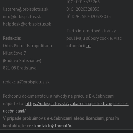
IČO: 0017323266
listaren@orbispictus.sk
DIČ: 2020328035
info@orbispictus.sk
IČ DPH: SK2020328035
helpdesk@orbispictus.sk
Tieto internetové stránky
Redakcia:
používajú súbory cookie. Viac
Orbis Pictus Istropolitana
informácií
tu
.
Miletičova 7
(Budova Saleziánov)
821 08 Bratislava
redakcia@orbispictus.sk
Podrobnú dokumentáciu a návody na prácu s E-učebnicami
nájdete tu:
https://orbispictus.sk/vyuka-co-naje-fektivnejsie-s-e-
ucebnicami/
.
V prípade problémov s e-učebnicami alebo licenciami, prosím
kontaktujte cez
kontaktný formulár
.