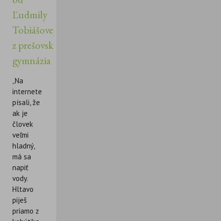
Ľudmily
Tobiášovej
z prešovského
gymnázia
„Na
internete
písali, že
ak je
človek
veľmi
hladný,
má sa
napiť
vody.
Hltavo
piješ
priamo z