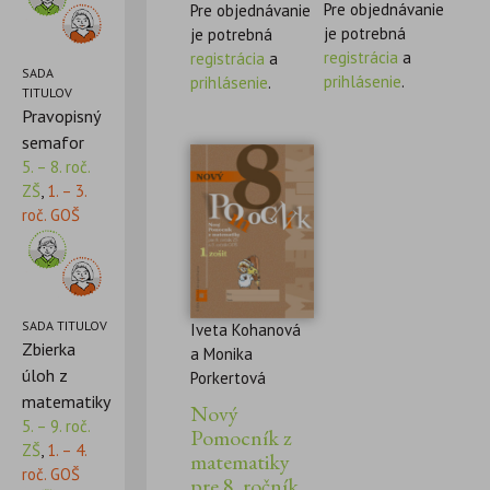
Pre objednávanie
Pre objednávanie
je potrebná
je potrebná
registrácia
a
registrácia
a
SADA
prihlásenie
.
prihlásenie
.
TITULOV
Pravopisný
semafor
5. – 8. roč.
ZŠ
,
1. – 3.
roč. GOŠ
SADA TITULOV
Iveta Kohanová
Zbierka
a Monika
úloh z
Porkertová
matematiky
Nový
5. – 9. roč.
Pomocník z
ZŠ
,
1. – 4.
matematiky
roč. GOŠ
pre 8. ročník