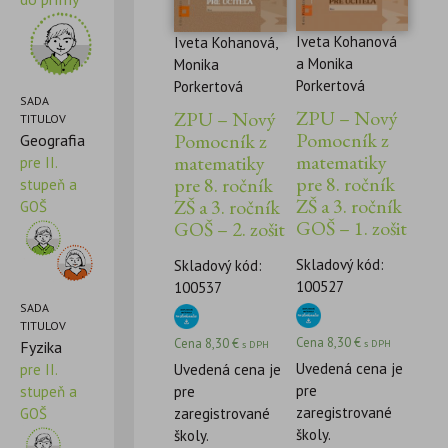
Iveta Kohanová
Iveta Kohanová,
a Monika
Monika
Porkertová
Porkertová
SADA
ZPU – Nový
ZPU – Nový
TITULOV
Pomocník z
Pomocník z
Geografia
matematiky
matematiky
pre II.
pre 8. ročník
pre 8. ročník
stupeň a
ZŠ a 3. ročník
ZŠ a 3. ročník
GOŠ
GOŠ – 1. zošit
GOŠ – 2. zošit
Skladový kód:
Skladový kód:
100527
100537
SADA
TITULOV
Cena
8,30
€
Cena
8,30
€
Fyzika
s DPH
s DPH
Uvedená cena je
pre II.
Uvedená cena je
pre
stupeň a
pre
zaregistrované
GOŠ
zaregistrované
školy.
školy.