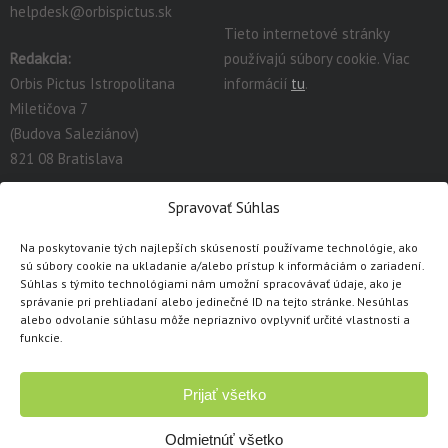
helpdesk@orbispictus.sk
Tieto internetové stránky
Redakcia:
používajú súbory cookie. Viac
Orbis Pictus Istropolitana
informácií
tu
.
Miletičova 7
(Budova Saleziánov)
821 08 Bratislava
redakcia@orbispictus.sk
Spravovať Súhlas
Na poskytovanie tých najlepších skúseností používame technológie, ako
Podrobnú dokumentáciu a návody na prácu s E-učebnicami
sú súbory cookie na ukladanie a/alebo prístup k informáciám o zariadení.
nájdete tu:
https://orbispictus.sk/vyuka-co-naje-fektivnejsie-s-e-
Súhlas s týmito technológiami nám umožní spracovávať údaje, ako je
správanie pri prehliadaní alebo jedinečné ID na tejto stránke. Nesúhlas
ucebnicami/
.
alebo odvolanie súhlasu môže nepriaznivo ovplyvniť určité vlastnosti a
V prípade problémov s e-učebnicami alebo licenciami, prosím
funkcie.
kontaktujte cez
kontaktný formulár
.
Prijať všetko
Copyright © 1991 - 2026 Orbis Pictus Istropolitana, spol. s r.o.
Všetky práva vyhradené. Akékoľvek použitie obsahu, rozmnožovanie a
Odmietnúť všetko