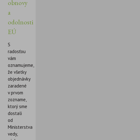
obnovy
a
odolnosti
EÚ
S
radosťou
vám
oznamujeme,
že všetky
objednávky
zaradené
v prvom
zozname,
ktorý sme
dostali
od
Ministerstva
vedy,