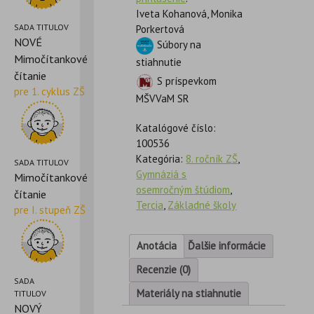
Iveta Kohanová, Monika
SADA TITULOV
Porkertová
NOVÉ
Súbory na
Mimočítankové
stiahnutie
čítanie
S príspevkom
pre 1. cyklus ZŠ
MŠVVaM SR
Katalógové číslo:
100536
Kategória:
8. ročník ZŠ
,
SADA TITULOV
Gymnáziá s
Mimočítankové
osemročným štúdiom
,
čítanie
Tercia
,
Základné školy
pre I. stupeň ZŠ
Anotácia
Ďalšie informácie
Recenzie (0)
SADA
Materiály na stiahnutie
TITULOV
NOVÝ