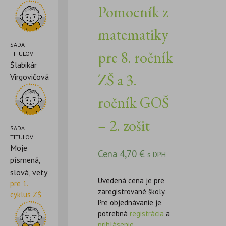
Pomocník z
matematiky
SADA
pre 8. ročník
TITULOV
Šlabikár
ZŠ a 3.
Virgovičová
ročník GOŠ
– 2. zošit
SADA
TITULOV
Moje
Cena
4,70
€
s DPH
písmená,
slová, vety
Uvedená cena je pre
pre 1.
zaregistrované školy.
cyklus ZŠ
Pre objednávanie je
potrebná
registrácia
a
prihlásenie
.