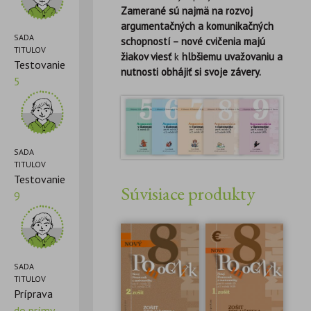
Zamerané sú najmä na rozvoj
argumentačných a komunikačných
SADA
schopností – nové cvičenia majú
TITULOV
žiakov viesť
k
hlbšiemu uvažovaniu a
Testovanie
nutnosti obhájiť si svoje závery.
5
SADA
TITULOV
Testovanie
Súvisiace produkty
9
SADA
TITULOV
Príprava
do prímy