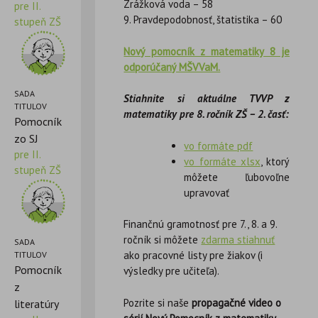
Zrážková voda – 58
pre II.
9. Pravdepodobnosť, štatistika – 60
stupeň ZŠ
Nový pomocník z matematiky 8 je
odporúčaný MŠVVaM.
SADA
Stiahnite si aktuálne TVVP z
TITULOV
matematiky pre 8. ročník ZŠ – 2. časť:
Pomocník
zo SJ
vo formáte pdf
pre II.
vo formáte xlsx
, ktorý
stupeň ZŠ
môžete ľubovoľne
upravovať
Finančnú gramotnosť pre 7., 8. a 9.
ročník si môžete
zdarma stiahnuť
SADA
ako pracovné listy pre žiakov (i
TITULOV
Pomocník
výsledky pre učiteľa).
z
Pozrite si naše
propagačné video o
literatúry