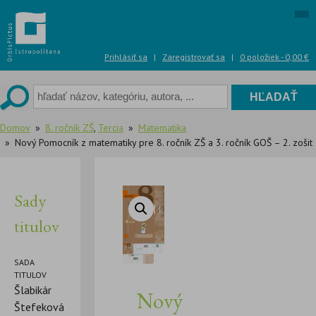
Skip
to
content
Prihlásiť sa
|
Zaregistrovať sa
|
0 položiek -
0,00
€
Domov
8. ročník ZŠ
,
Tercia
Matematika
Nový Pomocník z matematiky pre 8. ročník ZŠ a 3. ročník GOŠ – 2. zošit
Sady
titulov
SADA
TITULOV
Šlabikár
Nový
Štefeková