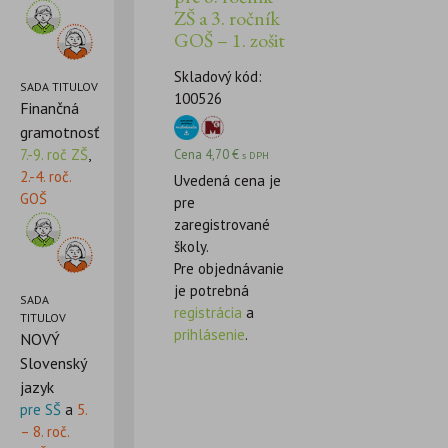
ZŠ a 3. ročník
GOŠ – 1. zošit
Skladový kód:
SADA TITULOV
100526
Finančná
gramotnosť
7.-9. roč ZŠ
,
Cena
4,70
€
s DPH
2.-4. roč.
Uvedená cena je
GOŠ
pre
zaregistrované
školy.
Pre objednávanie
je potrebná
SADA
registrácia
a
TITULOV
prihlásenie
.
NOVÝ
Slovenský
jazyk
pre SŠ
a
5.
– 8. roč.