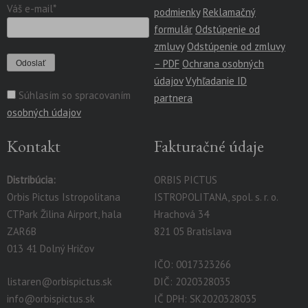
Váš e-mail*
podmienky
Reklamačný
formulár
Odstúpenie od
zmluvy
Odstúpenie od zmluvy
– PDF
Ochrana osobných
údajov
Vyhľadanie ID
Súhlasím so spracovaním
partnera
osobných údajov
Kontakt
Fakturačné údaje
Distribúcia:
ORBIS PICTUS
Orbis Pictus Istropolitana
ISTROPOLITANA, spol. s. r. o.
CTPark Žilina Airport, hala
Hrachová 34
ZAR6B
821 05 Bratislava
013 41 Dolný Hričov
IČO: 0017323266
listaren@orbispictus.sk
DIČ: 2020328035
info@orbispictus.sk
IČ DPH: SK2020328035