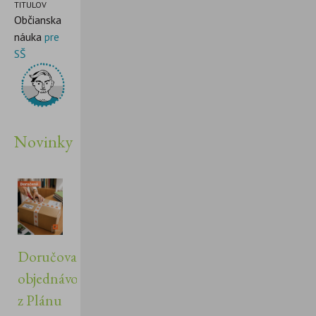
TITULOV
Občianska
náuka
pre
SŠ
Novinky
Doručovanie
objednávok
z Plánu