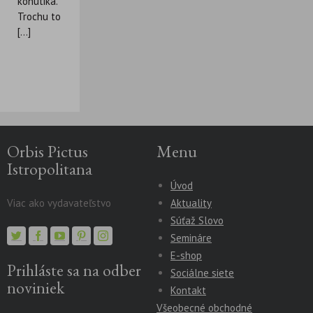
kohútika.
Trochu to
[...]
Orbis Pictus
Menu
Istropolitana
Úvod
Viac ako vydavateľstvo
Aktuality
Súťaž Slovo
Semináre
E-shop
Prihláste sa na odber
Sociálne siete
noviniek
Kontakt
Všeobecné obchodné