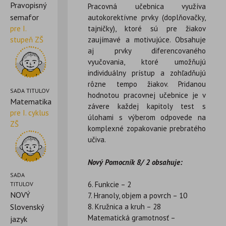
Pravopisný
Pracovná učebnica využíva
semafor
autokorektívne prvky (doplňovačky,
pre I.
tajničky), ktoré sú pre žiakov
stupeň ZŠ
zaujímavé a motivujúce. Obsahuje
aj prvky diferencovaného
vyučovania, ktoré umožňujú
individuálny prístup a zohľadňujú
rôzne tempo žiakov. Pridanou
SADA TITULOV
hodnotou pracovnej učebnice je v
Matematika
závere každej kapitoly test s
pre I. cyklus
úlohami s výberom odpovede na
ZŠ
komplexné zopakovanie prebratého
učiva.
Nový Pomocník 8/ 2 obsahuje:
SADA
6. Funkcie – 2
TITULOV
NOVÝ
7. Hranoly, objem a povrch – 10
Slovenský
8. Kružnica a kruh – 28
Matematická gramotnosť –
jazyk