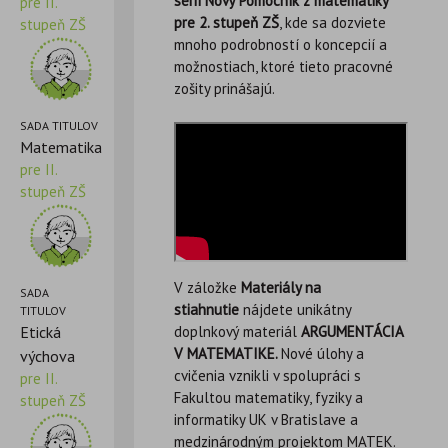
sérií Nový Pomocník z matematiky
pre II.
pre 2. stupeň ZŠ
, kde sa dozviete
stupeň ZŠ
mnoho podrobností o koncepcií a
možnostiach, ktoré tieto pracovné
zošity prinášajú.
SADA TITULOV
Matematika
pre II.
stupeň ZŠ
V záložke
Materiály na
SADA
stiahnutie
nájdete unikátny
TITULOV
Etická
doplnkový materiál
ARGUMENTÁCIA
V MATEMATIKE.
Nové úlohy a
výchova
cvičenia vznikli v spolupráci s
pre II.
Fakultou matematiky, fyziky a
stupeň ZŠ
informatiky UK v Bratislave a
medzinárodným projektom MATEK.