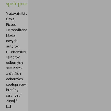
spolupracovníkov
Vydavateľstvo
Orbis
Pictus
Istropolitana
hľadá
nových
autorov,
recenzentov,
lektorov
odborných
seminárov
a ďalších
odborných
spolupracovníkov,
ktorí by
sa chceli
zapojiť
[...]