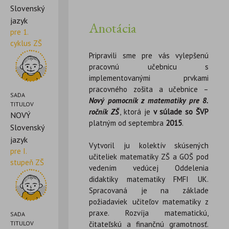
Slovenský
jazyk
Anotácia
pre 1.
cyklus ZŠ
Pripravili sme pre vás vylepšenú
pracovnú učebnicu s
implementovanými prvkami
pracovného zošita a učebnice –
SADA
Nový pomocník z matematiky pre 8.
TITULOV
ročník ZŠ
, ktorá je
v súlade so ŠVP
NOVÝ
platným od septembra
2015
.
Slovenský
jazyk
Vytvoril ju kolektív skúsených
pre I.
učiteliek matematiky ZŠ a GOŠ pod
stupeň ZŠ
vedením vedúcej Oddelenia
didaktiky matematiky FMFI UK.
Spracovaná je na základe
požiadaviek učiteľov matematiky z
praxe. Rozvíja matematickú,
SADA
TITULOV
čitateľskú a finančnú gramotnosť.