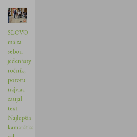
SLOVO
má za
sebou
jedenásty
ročník,
porotu
najviac
zaujal
text
Najlepšia
kamarátka
od