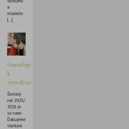
výskumu
a
mládeže
[...]
Gratulujeme
k
vysvedčeniu!
Školský
rok 2025/
2026 je
za nami.
Ďakujeme
všetkým