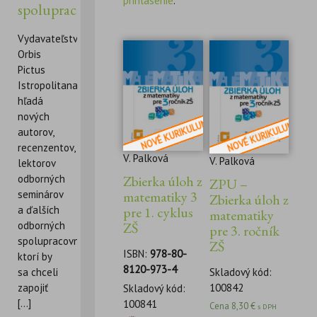
prihlásenie
.
spolupracovníkov
Vydavateľstvo
Orbis
Pictus
Istropolitana
hľadá
nových
autorov,
recenzentov,
V. Palková
V. Palková
lektorov
Zbierka úloh z
odborných
ZPU –
matematiky 3
seminárov
Zbierka úloh z
pre 1. cyklus
a ďalších
matematiky
ZŠ
odborných
pre 3. ročník
spolupracovníkov,
ZŠ
ISBN:
978-80-
ktorí by
8120-973-4
Skladový kód:
sa chceli
100842
zapojiť
Skladový kód:
[...]
100841
Cena
8,30
€
s DPH