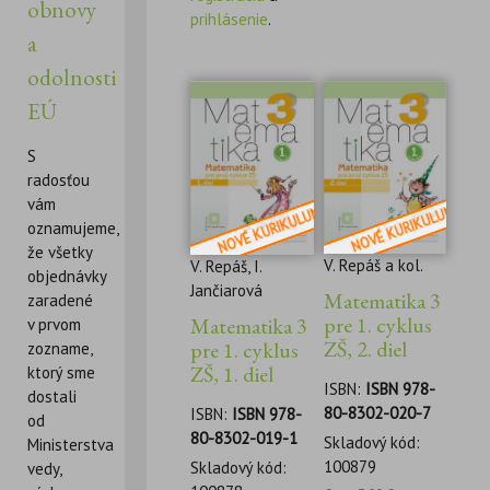
obnovy
prihlásenie
.
a
odolnosti
EÚ
S
radosťou
vám
oznamujeme,
že všetky
V. Repáš a kol.
V. Repáš, I.
objednávky
Jančiarová
Matematika 3
zaradené
pre 1. cyklus
Matematika 3
v prvom
ZŠ, 2. diel
pre 1. cyklus
zozname,
ZŠ, 1. diel
ktorý sme
ISBN:
ISBN 978-
dostali
80-8302-020-7
ISBN:
ISBN 978-
od
80-8302-019-1
Skladový kód:
Ministerstva
100879
Skladový kód:
vedy,