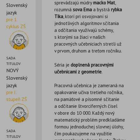
sprevádzajú múdry
macko Mat
,
Slovenský
rozumná
sova Ema
a bystrá
rybka
jazyk
Tika
, ktorí pri osvojovaní si
pre 1.
jednotlivých algoritmov sčítania
cyklus ZŠ
a odčítania využívajú schémy,
s ktorými sa žiaci v našich
pracovných učebniciach stretli už
v prvom, druhom a treťom ročníku.
SADA
TITULOV
Séria je
doplnená pracovnými
NOVÝ
učebnicami z geometrie
.
Slovenský
jazyk
Pracovná učebnica je zameraná na
pre I.
opakovanie učiva tretieho ročníka,
stupeň ZŠ
na pamäťové a písomné sčítanie
a odčítanie štvorciferných čísel
v obore do 10 000. Každý nový
matematický problém predkladáme
formou jednoduchej slovnej úlohy,
SADA
čím poukazujeme na využitie
TITULOV