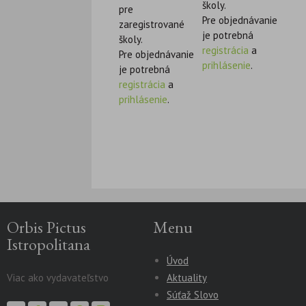
školy.
pre
Pre objednávanie
zaregistrované
je potrebná
školy.
registrácia
a
Pre objednávanie
prihlásenie
.
je potrebná
registrácia
a
prihlásenie
.
Orbis Pictus
Menu
Istropolitana
Úvod
Viac ako vydavateľstvo
Aktuality
Súťaž Slovo