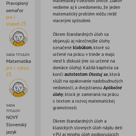
matematiky v bežnom živote. Žiakov
Pravopisný
vedieme aj k uvedomeniu, že jeden
semafor
matematický problém môžu riešiť
pre I.
viacerými spôsobmi.
stupeň ZŠ
Okrem štandardných úloh sa
objavujú aj náročnejšie úlohy
označené
klobúkom
, ktoré sú
určené na prácu v triede a majú
SADA TITULOV
viesť k diskusii (nie sú určené na
Matematika
domáce úlohy). Každá kapitola sa
pre I. cyklus
končí
autotestom
Otestuj sa
, ktorá
ZŠ
slúži na opakovanie nadobudnutých
vedomostí, a dvojstranou
Aplikačné
úlohy
, ktorá je zameraná na prácu
s textom a rozvoj matematickej
SADA
gramotnosti.
TITULOV
NOVÝ
Okrem štandardných úloh a
Slovenský
klasických slovných úloh nájdu deti
jazyk
v PU aj mnoho úloh podporujúcich