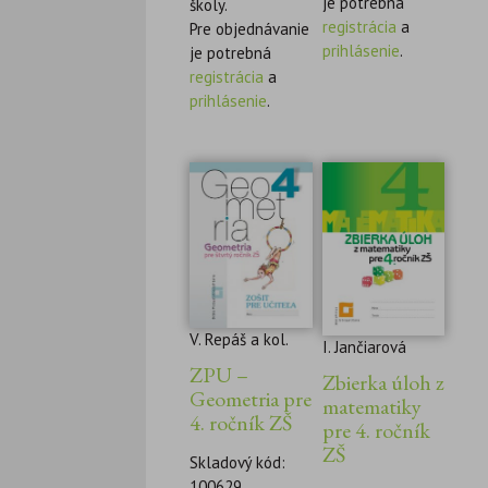
je potrebná
školy.
registrácia
a
Pre objednávanie
prihlásenie
.
je potrebná
registrácia
a
prihlásenie
.
V. Repáš a kol.
I. Jančiarová
ZPU –
Zbierka úloh z
Geometria pre
matematiky
4. ročník ZŠ
pre 4. ročník
ZŠ
Skladový kód:
100629