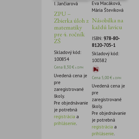
Eva Macáková,
I. Jančiarová
Mária Števíková
ZPU –
Násobilka na
Zbierka úloh z
každú lavicu
matematiky
pre 4. ročník
ISBN:
978-80-
ZŠ
8120-705-1
Skladový kód:
Skladový kód:
100854
100382
Cena
8,30
€
s DPH
Uvedená cena je
Cena
5,00
€
s DPH
pre
Uvedená cena je
zaregistrované
pre
školy.
zaregistrované
Pre objednávanie
školy.
je potrebná
Pre objednávanie
registrácia
a
je potrebná
prihlásenie
.
registrácia
a
prihlásenie
.