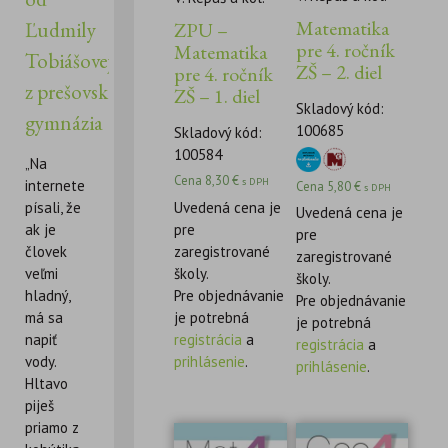
Matematika
Ľudmily
ZPU –
pre 4. ročník
Matematika
Tobiášovej
ZŠ – 2. diel
pre 4. ročník
z prešovského
ZŠ – 1. diel
Skladový kód:
gymnázia
100685
Skladový kód:
100584
„Na
Cena
8,30
€
s DPH
internete
Cena
5,80
€
s DPH
Uvedená cena je
písali, že
Uvedená cena je
pre
ak je
pre
zaregistrované
človek
zaregistrované
školy.
veľmi
školy.
Pre objednávanie
hladný,
Pre objednávanie
je potrebná
má sa
je potrebná
registrácia
a
napiť
registrácia
a
prihlásenie
.
vody.
prihlásenie
.
Hltavo
piješ
priamo z