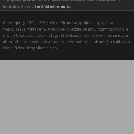
kontaktujte cez
kontaktný formulár
.
Copyright © 1991 - 2026 Orbis Pictus Istropolitana, spol. s r.o.
Všetky práva vyhradené. Akékoľvek použitie obsahu, rozmnožovanie a
šírenie textov, obrázkov, fotografií či ukážok akýmkoľvek mechanickým
alebo elektronickým spôsobom je dovolené len s písomným súhlasom
Orbis Pictus Istropolitana, s r.o.