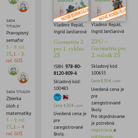
SADA
Vladimír Repáš,
Vladimír Repáš,
TITULOV
Ingrid Jančiarová
Ingrid Jančiarová
Pravopisný
semafor
ZPU –
Geometria 2
5. – 8. roč.
Geometria pre
pre 1. cyklus
ZŠ
,
1. – 3.
2. ročník ZŠ
ZŠ
roč. GOŠ
Skladový kód:
ISBN:
978-80-
100655
8120-809-6
Cena
8,30
€
Skladový kód:
s DPH
100483
Uvedená cena je
SADA TITULOV
pre
Zbierka
zaregistrované
úloh z
Cena
4,20
€
s DPH
školy.
matematiky
Uvedená cena je
Pre objednávanie
5. – 9. roč.
pre
je potrebná
ZŠ
,
1. – 4.
zaregistrované
registrácia
a
roč. GOŠ
školy.
prihlásenie
.