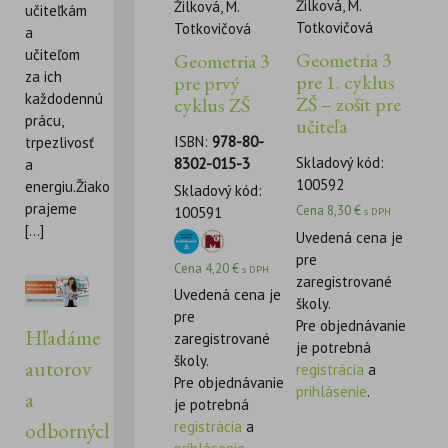
Žilková, M.
Žilková, M.
učiteľkám
Totkovičová
Totkovičová
a
učiteľom
Geometria 3
Geometria 3
za ich
pre 1. cyklus
pre prvý
každodennú
ZŠ – zošit pre
cyklus ZŠ
prácu,
učiteľa
ISBN:
978-80-
trpezlivosť
Skladový kód:
8302-015-3
a
100592
energiu.Žiakom
Skladový kód:
prajeme
Cena
8,30
€
100591
s DPH
[...]
Uvedená cena je
pre
Cena
4,20
€
s DPH
zaregistrované
Uvedená cena je
školy.
pre
Pre objednávanie
Hľadáme
zaregistrované
je potrebná
školy.
autorov
registrácia
a
Pre objednávanie
prihlásenie
.
a
je potrebná
registrácia
a
odborných