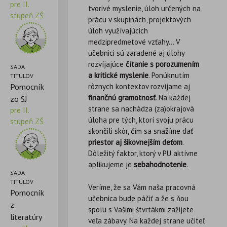
pre II.
tvorivé myslenie, úloh určených na
stupeň ZŠ
prácu v skupinách, projektových
úloh využívajúcich
medzipredmetové vzťahy… V
učebnici sú zaradené aj úlohy
rozvíjajúce
čítanie s porozumením
SADA
a kritické myslenie
. Ponúknutím
TITULOV
Pomocník
rôznych kontextov rozvíjame aj
finančnú gramotnosť
. Na každej
zo SJ
strane sa nachádza (za)okrajová
pre II.
úloha pre tých, ktorí svoju prácu
stupeň ZŠ
skončili skôr, čím sa snažíme dať
priestor aj šikovnejším deťom
.
Dôležitý faktor, ktorý v PU aktívne
aplikujeme je
sebahodnotenie
.
SADA
TITULOV
Veríme, že sa Vám naša pracovná
Pomocník
učebnica bude páčiť a že s ňou
z
spolu s Vašimi štvrtákmi zažijete
literatúry
veľa zábavy. Na každej strane učiteľ