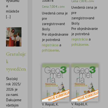
100878
výskumu
Cena
7,00
€
s DPH
a
Cena
7,00
€
Uvedená cena je
s DPH
mládeže
pre
Uvedená cena je
[...]
zaregistrované
pre
školy.
zaregistrované
Pre objednávanie
školy.
je potrebná
Pre objednávanie
registrácia
a
je potrebná
prihlásenie
.
registrácia
a
prihlásenie
.
Gratulujeme
k
vysvedčeniu!
Školský
rok 2025/
2026 je
za nami.
Ďakujeme
V. Repáš, K.
V. Repáš, K.
všetkým