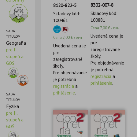
8302-007-8
8120-822-5
Skladový kód:
Skladový kód:
100881
100461
Cena
7,00
€
s DPH
SADA
Uvedená cena je
TITULOV
Cena
7,00
€
s DPH
Geografia
pre
Uvedená cena je
zaregistrované
pre II.
pre
školy.
stupeň a
zaregistrované
Pre objednávanie
GOŠ
školy.
je potrebná
Pre objednávanie
registrácia
a
je potrebná
prihlásenie
.
registrácia
a
prihlásenie
.
SADA
TITULOV
Fyzika
pre II.
stupeň a
GOŠ