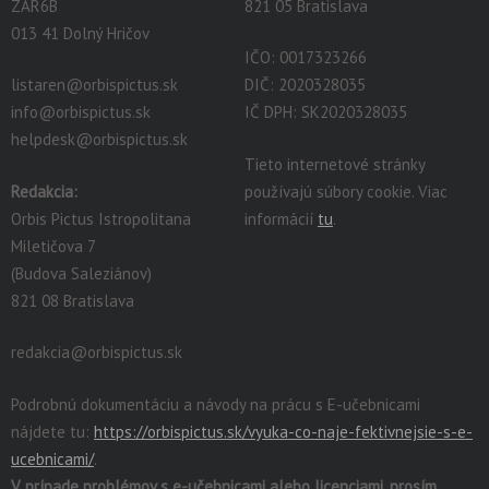
ZAR6B
821 05 Bratislava
013 41 Dolný Hričov
IČO: 0017323266
listaren@orbispictus.sk
DIČ: 2020328035
info@orbispictus.sk
IČ DPH: SK2020328035
helpdesk@orbispictus.sk
Tieto internetové stránky
Redakcia:
používajú súbory cookie. Viac
Orbis Pictus Istropolitana
informácií
tu
.
Miletičova 7
(Budova Saleziánov)
821 08 Bratislava
redakcia@orbispictus.sk
Podrobnú dokumentáciu a návody na prácu s E-učebnicami
nájdete tu:
https://orbispictus.sk/vyuka-co-naje-fektivnejsie-s-e-
ucebnicami/
.
V prípade problémov s e-učebnicami alebo licenciami, prosím