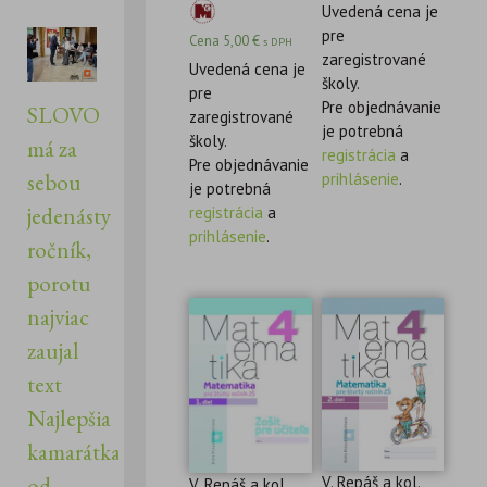
Uvedená cena je
pre
Cena
5,00
€
s DPH
zaregistrované
Uvedená cena je
školy.
pre
Pre objednávanie
SLOVO
zaregistrované
je potrebná
školy.
má za
registrácia
a
Pre objednávanie
sebou
prihlásenie
.
je potrebná
jedenásty
registrácia
a
prihlásenie
.
ročník,
porotu
najviac
zaujal
text
Najlepšia
kamarátka
od
V. Repáš a kol.
V. Repáš a kol.