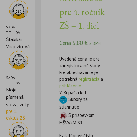
pre 4. ročník
ZŠ – 1. diel
SADA
TITULOV
Šlabikár
Cena
5,80
€
s DPH
Virgovičová
Uvedená cena je pre
zaregistrované školy.
Pre objednávanie je
SADA
potrebná
registrácia
a
TITULOV
prihlásenie
.
Moje
V. Repáš a kol.
písmená,
Súbory na
slová, vety
stiahnutie
pre 1.
S príspevkom
cyklus ZŠ
MŠVVaM SR
Katalógové číslo: