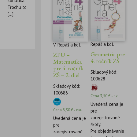
kohútika.
Trochu to
[...]
Repáš a kol.
V. Repáš a kol.
Geometria pre
ZPU –
4. ročník ZŠ
Matematika
pre 4. ročník
Skladový kód:
ZŠ – 2. diel
100628
Skladový kód:
100686
Cena
3,50
€
s DPH
Uvedená cena je
Cena
8,30
€
pre
s DPH
zaregistrované
Uvedená cena je
školy.
pre
Pre objednávanie
zaregistrované