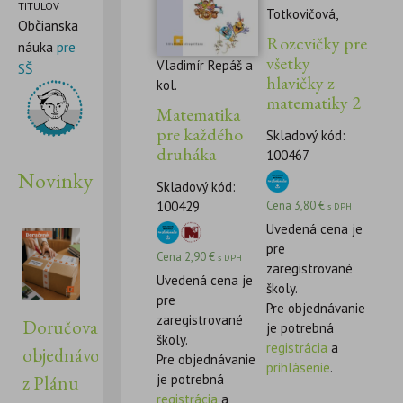
TITULOV
Totkovičová,
Občianska
Rozcvičky pre
náuka
pre
všetky
Vladimír Repáš a
SŠ
hlavičky z
kol.
matematiky 2
Matematika
pre každého
Skladový kód:
druháka
100467
Novinky
Skladový kód:
100429
Cena
3,80
€
s DPH
Uvedená cena je
pre
Cena
2,90
€
s DPH
zaregistrované
Uvedená cena je
školy.
pre
Pre objednávanie
zaregistrované
Doručovanie
je potrebná
školy.
registrácia
a
objednávok
Pre objednávanie
prihlásenie
.
je potrebná
z Plánu
registrácia
a