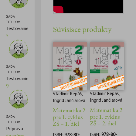
SADA
TITULOV
Súvisiace produkty
Testovanie
5
SADA
TITULOV
Testovanie
9
Vladimír Repáš,
Vladimír Repáš,
Ingrid Jančiarová
Ingrid Jančiarová
Matematika 2
Matematika 2
pre 1. cyklus
pre 1. cyklus
SADA
ZŠ – 2. diel
TITULOV
ZŠ – 1. diel
Príprava
ISBN:
978-80-
ISBN:
978-80-
do prímy