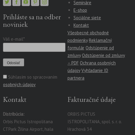
Semináre
E-shop
Prihláste sa na odber
Sociálne siete
noviniek
Kontakt
Všeobecné obchodné
Váš e-mail*
podmienky
Reklamačný
formulár
Odstúpenie od
zmluvy
Odstúpenie od zmluvy
– PDF
Ochrana osobných
údajov
Vyhľadanie ID
Súhlasím so spracovaním
partnera
osobných údajov
Kontakt
Fakturačné údaje
Distribúcia:
ORBIS PICTUS
Orbis Pictus Istropolitana
ISTROPOLITANA, spol. s. r. o.
CTPark Žilina Airport, hala
Hrachová 34