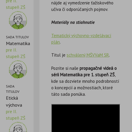
pre II.
nájde aj vymedzenie ťažiskového
stupeň ZŠ
učiva či odporúčaných pojmov.
Materiály na stiahnutie
Tematický výchovno-vzdelávací
SADA TITULOV
plán
.
Matematika
pre II.
Titul je
schválený MŠVVaM SR
.
stupeň ZŠ
Pozrite si naše
propagačné videá o
sérii Matematika pre 1. stupeň ZŠ
,
kde sa dozviete mnoho podrobností
SADA
o koncepcií a možnostiach, ktoré
TITULOV
táto sada ponúka.
Etická
výchova
pre II.
stupeň ZŠ