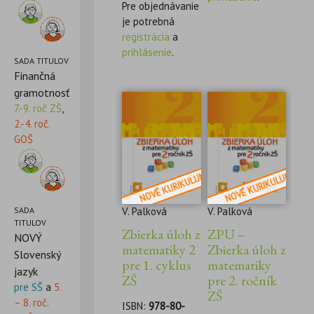
Pre objednávanie
je potrebná
registrácia
a
prihlásenie
.
SADA TITULOV
Finančná
gramotnosť
7.-9. roč ZŠ
,
2.-4. roč.
GOŠ
V. Palková
V. Palková
SADA
TITULOV
Zbierka úloh z
ZPU –
NOVÝ
matematiky 2
Zbierka úloh z
Slovenský
pre 1. cyklus
matematiky
jazyk
ZŠ
pre 2. ročník
pre SŠ
a
5.
ZŠ
– 8. roč.
ISBN:
978-80-