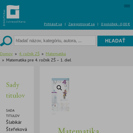
Skip
to
content
Prihlásiť sa
|
Zaregistrovať sa
|
0 položiek -
0,00
€
Domov
4. ročník ZŠ
Matematika
Matematika pre 4. ročník ZŠ – 1. diel
Sady
titulov
SADA
TITULOV
Šlabikár
Matematika
Štefeková