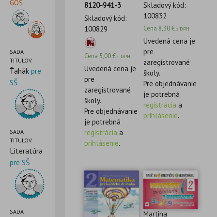
GOŠ
8120-941-3
Skladový kód:
100832
Skladový kód:
100829
Cena
8,30
€
s DPH
Uvedená cena je
pre
SADA
Cena
5,00
€
s DPH
TITULOV
zaregistrované
Uvedená cena je
Ťahák
pre
školy.
pre
SŠ
Pre objednávanie
zaregistrované
je potrebná
školy.
registrácia
a
Pre objednávanie
prihlásenie
.
je potrebná
SADA
registrácia
a
TITULOV
prihlásenie
.
Literatúra
pre SŠ
SADA
Martina