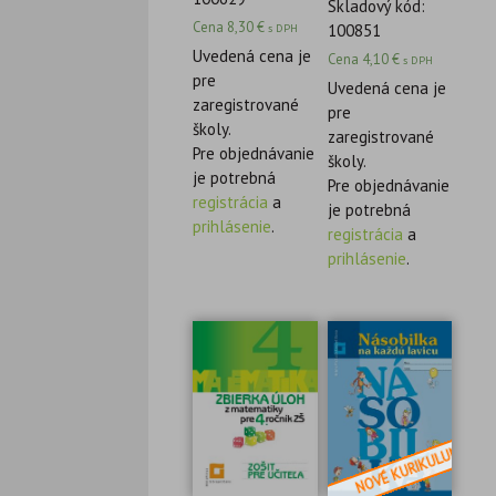
Skladový kód:
Cena
8,30
€
100851
s DPH
Uvedená cena je
Cena
4,10
€
s DPH
pre
Uvedená cena je
zaregistrované
pre
školy.
zaregistrované
Pre objednávanie
školy.
je potrebná
Pre objednávanie
registrácia
a
je potrebná
prihlásenie
.
registrácia
a
prihlásenie
.