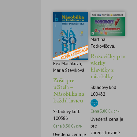
Martina
Totkovičová,
Rozcvičky pre
všetky
Eva Macáková,
hlavičky z
Mária Števíková
násobilky
Zošit pre
učiteľa –
Skladový kód:
Násobilka na
100432
každú lavicu
Cena
3,80
€
Skladový kód:
s DPH
100586
Uvedená cena je
pre
Cena
8,30
€
s DPH
zaregistrované
Uvedená cena je