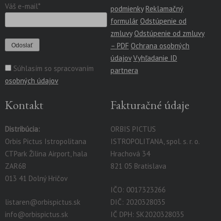
Váš e-mail*
podmienky
Reklamačný
formulár
Odstúpenie od
zmluvy
Odstúpenie od zmluvy
– PDF
Ochrana osobných
údajov
Vyhľadanie ID
Súhlasím so spracovaním
partnera
osobných údajov
Kontakt
Fakturačné údaje
Distribúcia:
ORBIS PICTUS
Orbis Pictus Istropolitana
ISTROPOLITANA, spol. s. r. o.
CTPark Žilina Airport, hala
Hrachová 34
ZAR6B
821 05 Bratislava
013 41 Dolný Hričov
IČO: 0017323266
listaren@orbispictus.sk
DIČ: 2020328035
info@orbispictus.sk
IČ DPH: SK2020328035