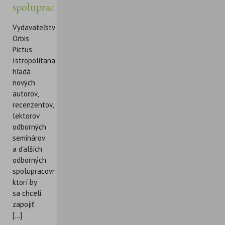
spolupracovníkov
Vydavateľstvo
Orbis
Pictus
Istropolitana
hľadá
nových
autorov,
recenzentov,
lektorov
odborných
seminárov
a ďalších
odborných
spolupracovníkov,
ktorí by
sa chceli
zapojiť
[...]