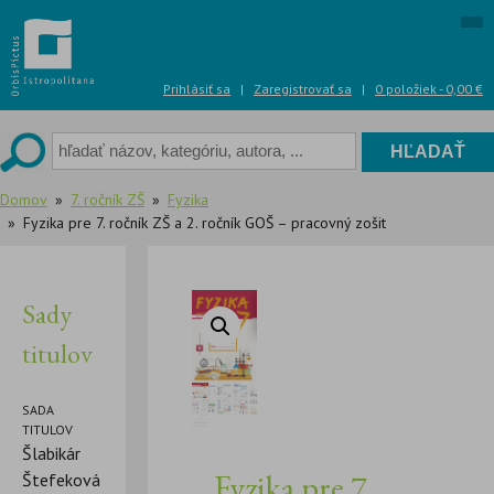
Skip
to
content
Prihlásiť sa
|
Zaregistrovať sa
|
0 položiek -
0,00
€
Domov
7. ročník ZŠ
Fyzika
Fyzika pre 7. ročník ZŠ a 2. ročník GOŠ – pracovný zošit
Sady
titulov
SADA
TITULOV
Šlabikár
Fyzika pre 7.
Štefeková