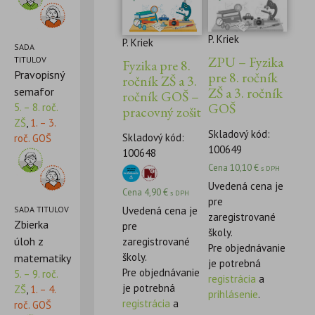
P. Kriek
P. Kriek
SADA
ZPU – Fyzika
TITULOV
Fyzika pre 8.
Pravopisný
pre 8. ročník
ročník ZŠ a 3.
ZŠ a 3. ročník
semafor
ročník GOŠ –
GOŠ
5. – 8. roč.
pracovný zošit
ZŠ
,
1. – 3.
Skladový kód:
Skladový kód:
roč. GOŠ
100649
100648
Cena
10,10
€
s DPH
Uvedená cena je
Cena
4,90
€
s DPH
pre
SADA TITULOV
Uvedená cena je
zaregistrované
Zbierka
pre
školy.
úloh z
zaregistrované
Pre objednávanie
školy.
matematiky
je potrebná
Pre objednávanie
5. – 9. roč.
registrácia
a
je potrebná
ZŠ
,
1. – 4.
prihlásenie
.
registrácia
a
roč. GOŠ