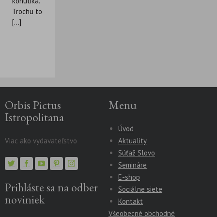
kohútika.
Trochu to
[...]
Orbis Pictus
Menu
Istropolitana
Úvod
Viac ako vydavateľstvo
Aktuality
Súťaž Slovo
Semináre
E-shop
Prihláste sa na odber
Sociálne siete
noviniek
Kontakt
Všeobecné obchodné