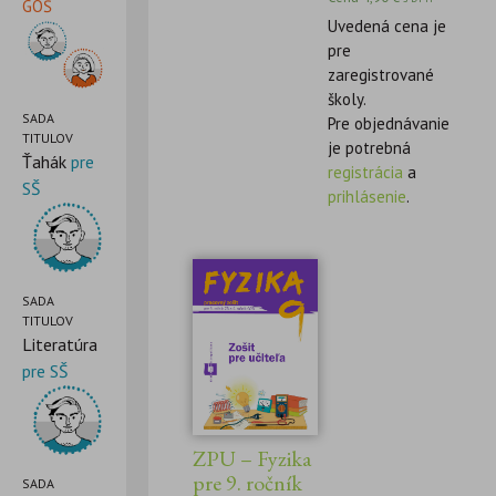
GOŠ
Uvedená cena je
pre
zaregistrované
školy.
SADA
Pre objednávanie
TITULOV
je potrebná
Ťahák
pre
registrácia
a
SŠ
prihlásenie
.
SADA
TITULOV
Literatúra
pre SŠ
ZPU – Fyzika
pre 9. ročník
SADA