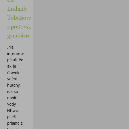
Ľudmily
Tobiášovej
z prešovského
gymnázia
„Na
internete
písali, že
ak je
človek
veľmi
hladný,
má sa
napiť
vody.
Hltavo
piješ
priamo z