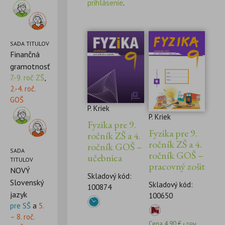
prihlásenie
.
SADA TITULOV
Finančná
gramotnosť
7.-9. roč ZŠ
,
2.-4. roč.
GOŠ
P. Kriek
P. Kriek
Fyzika pre 9.
Fyzika pre 9.
ročník ZŠ a 4.
ročník ZŠ a 4.
ročník GOŠ –
SADA
ročník GOŠ –
učebnica
TITULOV
pracovný zošit
NOVÝ
Skladový kód:
Slovenský
Skladový kód:
100874
jazyk
100650
pre SŠ
a
5.
– 8. roč.
Cena
4,90
€
s DPH