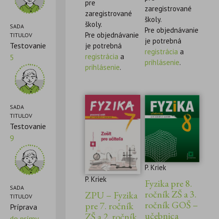
pre
zaregistrované
zaregistrované
školy.
školy.
SADA
Pre objednávanie
Pre objednávanie
TITULOV
je potrebná
Testovanie
je potrebná
registrácia
a
registrácia
a
5
prihlásenie
.
prihlásenie
.
SADA
TITULOV
Testovanie
9
P. Kriek
P. Kriek
Fyzika pre 8.
SADA
ročník ZŠ a 3.
ZPU – Fyzika
TITULOV
ročník GOŠ –
pre 7. ročník
Príprava
učebnica
ZŠ a 2. ročník
do prímy