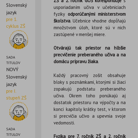
ZŠ a 2. ročník GOŠ korešponduje
s
Slovenský
usporiadaním učiva v učebniciach
jazyk
fyziky
odporúčanými ministerstvom
pre 1.
školstva
. Učebnice vhodne dopĺňajú
cyklus ZŠ
množstvom úloh, ktoré sú v nich
zastúpené v menšej miere.
Otvárajú tak priestor na hlbšie
precvičenie preberaného učiva a na
SADA
domácu prípravu žiaka
.
TITULOV
NOVÝ
Každý pracovný zošit obsahuje
Slovenský
bloky s poznámkami, ktorými si žiaci
jazyk
zopakujú podstatu preberaného
pre I.
učiva. Okrem toho ponúkajú aj
stupeň ZŠ
dostatok priestoru na výpočty a na
konci kapitoly krátky test, v ktorom
si precvičia učivo a upevnia svoje
vedomosti.
SADA
TITULOV
Fyzika pre 7. ročník ZŠ a 2. ročník