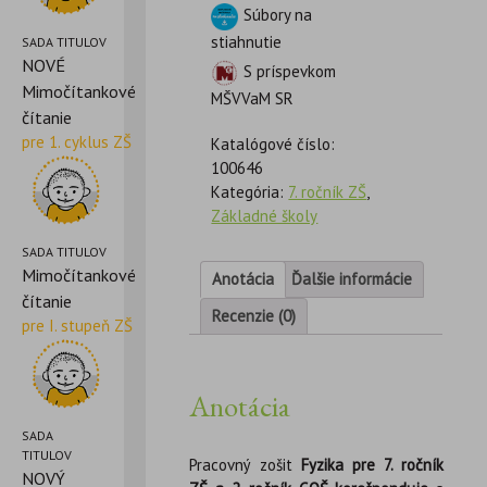
Súbory na
stiahnutie
SADA TITULOV
NOVÉ
S príspevkom
Mimočítankové
MŠVVaM SR
čítanie
pre 1. cyklus ZŠ
Katalógové číslo:
100646
Kategória:
7. ročník ZŠ
,
Základné školy
SADA TITULOV
Mimočítankové
Anotácia
Ďalšie informácie
čítanie
Recenzie (0)
pre I. stupeň ZŠ
Anotácia
SADA
TITULOV
Pracovný zošit
Fyzika pre 7. ročník
NOVÝ