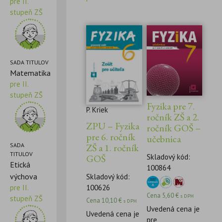
pre II.
stupeň ZŠ
SADA TITULOV
Matematika
pre II.
stupeň ZŠ
Fyzika pre 7.
P. Kriek
ročník ZŠ a 2.
ZPU – Fyzika
ročník GOŠ –
pre 6. ročník
učebnica
SADA
ZŠ a 1. ročník
TITULOV
GOŠ
Skladový kód:
Etická
100864
výchova
Skladový kód:
pre II.
100626
Cena
5,60
€
s DPH
stupeň ZŠ
Cena
10,10
€
s DPH
Uvedená cena je
Uvedená cena je
pre