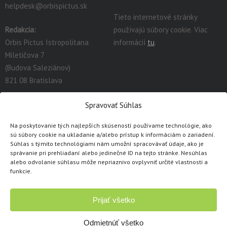
helpdesk@orbispictus.sk
Tieto internetové stránky
Redakcia:
používajú súbory cookie. Viac
Orbis Pictus Istropolitana
informácií
tu
.
Miletičova 7
(Budova Saleziánov)
821 08 Bratislava
redakcia@orbispictus.sk
Spravovať Súhlas
Na poskytovanie tých najlepších skúseností používame technológie, ako
Podrobnú dokumentáciu a návody na prácu s E-učebnicami
sú súbory cookie na ukladanie a/alebo prístup k informáciám o zariadení.
nájdete tu:
https://orbispictus.sk/vyuka-co-naje-fektivnejsie-s-e-
Súhlas s týmito technológiami nám umožní spracovávať údaje, ako je
správanie pri prehliadaní alebo jedinečné ID na tejto stránke. Nesúhlas
ucebnicami/
.
alebo odvolanie súhlasu môže nepriaznivo ovplyvniť určité vlastnosti a
V prípade problémov s e-učebnicami alebo licenciami, prosím
funkcie.
kontaktujte cez
kontaktný formulár
.
Prijať všetko
Copyright © 1991 - 2026 Orbis Pictus Istropolitana, spol. s r.o.
Všetky práva vyhradené. Akékoľvek použitie obsahu, rozmnožovanie a
Odmietnúť všetko