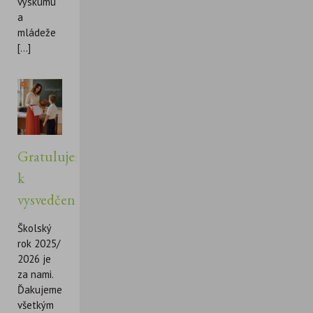
výskumu
a
mládeže
[...]
Gratulujeme
k
vysvedčeniu!
Školský
rok 2025/
2026 je
za nami.
Ďakujeme
všetkým