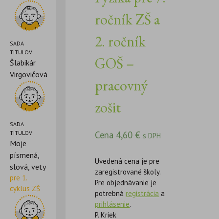
ročník ZŠ a
2. ročník
SADA
TITULOV
GOŠ –
Šlabikár
Virgovičová
pracovný
zošit
SADA
TITULOV
Cena
4,60
€
s DPH
Moje
písmená,
Uvedená cena je pre
slová, vety
zaregistrované školy.
pre 1.
Pre objednávanie je
cyklus ZŠ
potrebná
registrácia
a
prihlásenie
.
P. Kriek