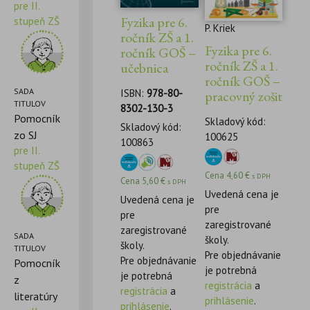
pre II.
Fyzika pre 6.
stupeň ZŠ
P. Kriek
ročník ZŠ a 1.
Fyzika pre 6.
ročník GOŠ –
ročník ZŠ a 1.
učebnica
ročník GOŠ –
SADA
ISBN:
978-80-
pracovný zošit
TITULOV
8302-130-3
Pomocník
Skladový kód:
Skladový kód:
zo SJ
100625
100863
pre II.
stupeň ZŠ
Cena
4,60
€
s DPH
Cena
5,60
€
s DPH
Uvedená cena je
Uvedená cena je
pre
pre
zaregistrované
zaregistrované
SADA
školy.
školy.
TITULOV
Pre objednávanie
Pre objednávanie
Pomocník
je potrebná
je potrebná
z
registrácia
a
registrácia
a
literatúry
prihlásenie
.
prihlásenie
.