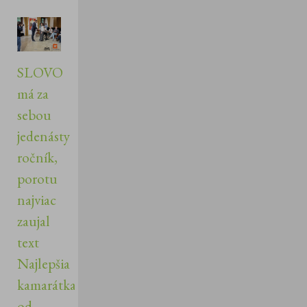
SLOVO
má za
sebou
jedenásty
ročník,
porotu
najviac
zaujal
text
Najlepšia
kamarátka
od