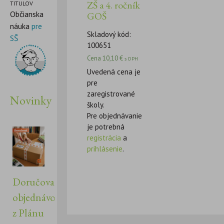
ZŠ a 4. ročník
TITULOV
Občianska
GOŠ
náuka
pre
Skladový kód:
SŠ
100651
Cena
10,10
€
s DPH
Uvedená cena je
pre
zaregistrované
Novinky
školy.
Pre objednávanie
je potrebná
registrácia
a
prihlásenie
.
Doručovanie
objednávok
z Plánu