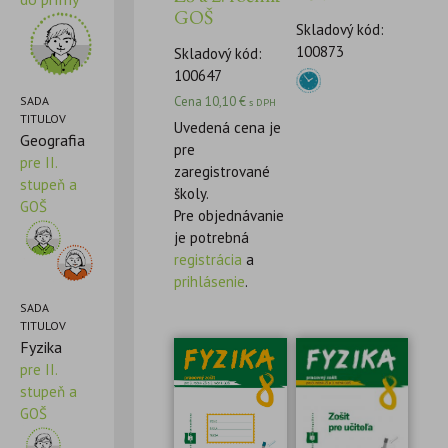
GOŠ
Skladový kód:
100873
Skladový kód:
100647
Cena
10,10
€
SADA
s DPH
TITULOV
Uvedená cena je
Geografia
pre
pre II.
zaregistrované
stupeň a
školy.
GOŠ
Pre objednávanie
je potrebná
registrácia
a
prihlásenie
.
SADA
TITULOV
Fyzika
pre II.
stupeň a
GOŠ