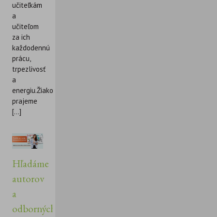
učiteľkám
a
učiteľom
za ich
každodennú
prácu,
trpezlivosť
a
energiu.Žiakom
prajeme
[...]
Hľadáme
autorov
a
odborných