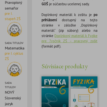
Pravopisný
GOŠ
je súčasťou ucelenej sady.
semafor
pre I.
Doplnkový materiál k zošitu je
po
stupeň ZŠ
prihlásení
dostupný na tejto
stránke v záložke „Doplnkový
materiál“ (zip súbory) alebo na
stránke
Doplnkový materiál k Fyzike
pre 7.ročník ZŠ – pracovný zošit
SADA TITULOV
(formát pdf).
Matematika
pre I. cyklus
ZŠ
Súvisiace produkty
SADA
TITULOV
NOVÝ
Slovenský
jazyk