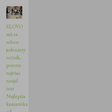
SLOVO
má za
sebou
jedenásty
ročník,
porotu
najviac
zaujal
text
Najlepšia
kamarátka
od