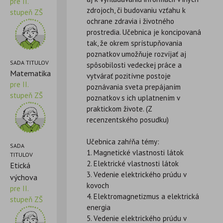
pre II.
zdrojoch, či budovaniu vzťahu k
stupeň ZŠ
ochrane zdravia i životného
prostredia. Učebnica je koncipovaná
tak, že okrem sprístupňovania
poznatkov umožňuje rozvíjať aj
SADA TITULOV
spôsobilosti vedeckej práce a
Matematika
vytvárať pozitívne postoje
pre II.
poznávania sveta prepájaním
stupeň ZŠ
poznatkov s ich uplatnením v
praktickom živote. (Z
recenzentského posudku)
Učebnica zahŕňa témy:
SADA
1. Magnetické vlastnosti látok
TITULOV
2. Elektrické vlastnosti látok
Etická
3. Vedenie elektrického prúdu v
výchova
kovoch
pre II.
4. Elektromagnetizmus a elektrická
stupeň ZŠ
energia
5. Vedenie elektrického prúdu v