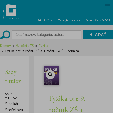
Skip
to
content
Prihlásiť sa
|
Zaregistrovať sa
|
0 položiek -
0,00
€
Domov
9. ročník ZŠ
Fyzika
Fyzika pre 9. ročník ZŠ a 4. ročník GOŠ - učebnica
Sady
titulov
SADA
Fyzika pre 9.
TITULOV
Šlabikár
ročník ZŠ a
Štefeková