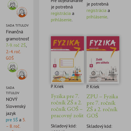
Pre objednávanie
je potrebná
je potrebná
registrácia
a
registrácia
a
prihlásenie
.
prihlásenie
.
SADA TITULOV
Finančná
gramotnosť
7.-9. roč ZŠ
,
2.-4. roč.
GOŠ
P. Kriek
P. Kriek
SADA
TITULOV
Fyzika pre 7.
ZPU – Fyzika
NOVÝ
ročník ZŠ a 2.
pre 7. ročník
Slovenský
ročník GOŠ –
ZŠ a 2. ročník
jazyk
pracovný zošit
GOŠ
pre SŠ
a
5.
Skladový kód:
Skladový kód:
– 8. roč.