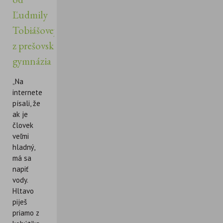
Ľudmily
Tobiášovej
z prešovského
gymnázia
„Na
internete
písali, že
ak je
človek
veľmi
hladný,
má sa
napiť
vody.
Hltavo
piješ
priamo z