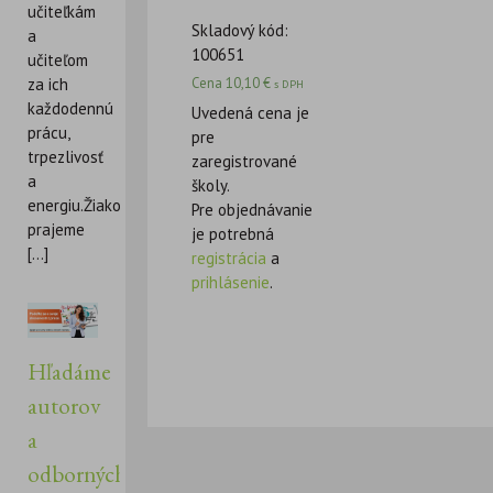
učiteľkám
Skladový kód:
a
100651
učiteľom
Cena
10,10
€
za ich
s DPH
každodennú
Uvedená cena je
prácu,
pre
trpezlivosť
zaregistrované
a
školy.
energiu.Žiakom
Pre objednávanie
prajeme
je potrebná
[...]
registrácia
a
prihlásenie
.
Hľadáme
autorov
a
odborných