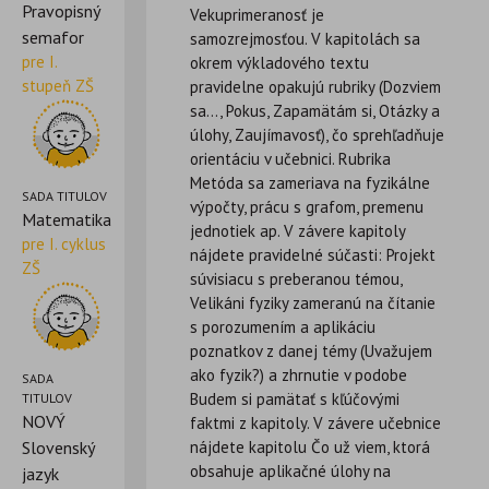
Pravopisný
Vekuprimeranosť je
semafor
samozrejmosťou. V kapitolách sa
pre I.
okrem výkladového textu
stupeň ZŠ
pravidelne opakujú rubriky (Dozviem
sa…, Pokus, Zapamätám si, Otázky a
úlohy, Zaujímavosť), čo sprehľadňuje
orientáciu v učebnici. Rubrika
Metóda sa zameriava na fyzikálne
SADA TITULOV
výpočty, prácu s grafom, premenu
Matematika
jednotiek ap. V závere kapitoly
pre I. cyklus
nájdete pravidelné súčasti: Projekt
ZŠ
súvisiacu s preberanou témou,
Velikáni fyziky zameranú na čítanie
s porozumením a aplikáciu
poznatkov z danej témy (Uvažujem
ako fyzik?) a zhrnutie v podobe
SADA
Budem si pamätať s kľúčovými
TITULOV
NOVÝ
faktmi z kapitoly. V závere učebnice
Slovenský
nájdete kapitolu Čo už viem, ktorá
obsahuje aplikačné úlohy na
jazyk