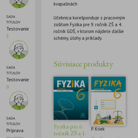
kvapalinách
SADA
Učebnica korešponduje s pracovným
TITULOV
zošitom Fyzika pre 9. ročník ZŠ a 4.
Testovanie
ročník GOŠ, v ktorom nájdete ďalšie
5
schémy, úlohy a príklady.
Súvisiace produkty
SADA
TITULOV
Testovanie
9
SADA
TITULOV
Fyzika pre 6.
P. Kriek
Príprava
ročník ZŠ a 1.
do prímy