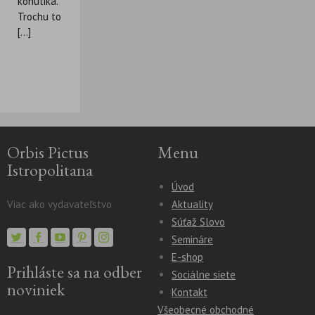
kohútika.
Trochu to
[...]
Orbis Pictus
Menu
Istropolitana
Úvod
Viac ako vydavateľstvo
Aktuality
Súťaž Slovo
Semináre
E-shop
Prihláste sa na odber
Sociálne siete
noviniek
Kontakt
Všeobecné obchodné