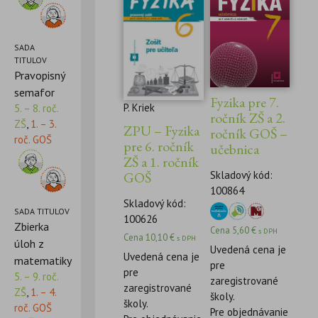
SADA
TITULOV
Pravopisný
semafor
Fyzika pre 7.
P. Kriek
5. – 8. roč.
ročník ZŠ a 2.
ZŠ
,
1. – 3.
ZPU – Fyzika
ročník GOŠ –
roč. GOŠ
pre 6. ročník
učebnica
ZŠ a 1. ročník
GOŠ
Skladový kód:
100864
Skladový kód:
SADA TITULOV
100626
Zbierka
Cena
5,60
€
s DPH
Cena
10,10
€
s DPH
úloh z
Uvedená cena je
Uvedená cena je
matematiky
pre
pre
5. – 9. roč.
zaregistrované
zaregistrované
ZŠ
,
1. – 4.
školy.
školy.
roč. GOŠ
Pre objednávanie