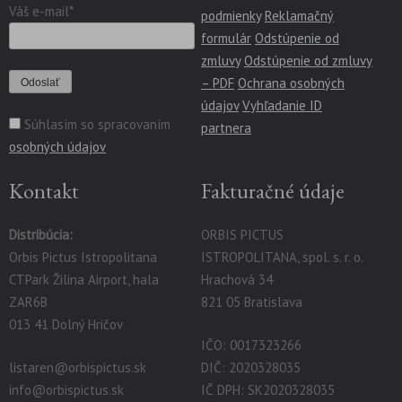
Váš e-mail*
podmienky
Reklamačný
formulár
Odstúpenie od
zmluvy
Odstúpenie od zmluvy
– PDF
Ochrana osobných
údajov
Vyhľadanie ID
Súhlasím so spracovaním
partnera
osobných údajov
Kontakt
Fakturačné údaje
Distribúcia:
ORBIS PICTUS
Orbis Pictus Istropolitana
ISTROPOLITANA, spol. s. r. o.
CTPark Žilina Airport, hala
Hrachová 34
ZAR6B
821 05 Bratislava
013 41 Dolný Hričov
IČO: 0017323266
listaren@orbispictus.sk
DIČ: 2020328035
info@orbispictus.sk
IČ DPH: SK2020328035