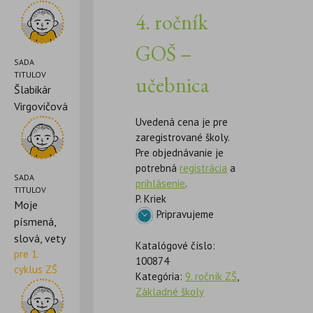
4. ročník
GOŠ –
SADA
TITULOV
učebnica
Šlabikár
Virgovičová
Uvedená cena je pre
zaregistrované školy.
Pre objednávanie je
potrebná
registrácia
a
SADA
prihlásenie
.
TITULOV
P. Kriek
Moje
Pripravujeme
písmená,
slová, vety
Katalógové číslo:
pre 1.
100874
cyklus ZŠ
Kategória:
9. ročník ZŠ
,
Základné školy