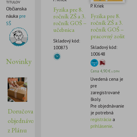
TITULOV
P. Kriek
Fyzika pre 8.
Občianska
Fyzika pre 8.
ročník ZŠ a 3.
náuka
pre
ročník ZŠ a 3.
ročník GOŠ –
SŠ
ročník GOŠ –
učebnica
pracovný zošit
Skladový kód:
Skladový kód:
100873
100648
Novinky
Cena
4,90
€
s DPH
Uvedená cena je
pre
zaregistrované
školy.
Pre objednávanie
Doručovanie
je potrebná
registrácia
a
objednávok
prihlásenie
.
z Plánu