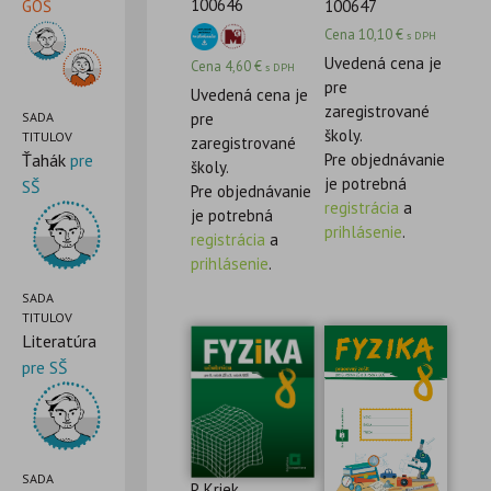
100646
100647
GOŠ
Cena
10,10
€
s DPH
Uvedená cena je
Cena
4,60
€
s DPH
pre
Uvedená cena je
zaregistrované
SADA
pre
školy.
TITULOV
zaregistrované
Ťahák
pre
Pre objednávanie
školy.
je potrebná
SŠ
Pre objednávanie
registrácia
a
je potrebná
prihlásenie
.
registrácia
a
prihlásenie
.
SADA
TITULOV
Literatúra
pre SŠ
SADA
P. Kriek