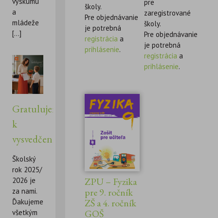
výskumu
pre
školy.
a
zaregistrované
Pre objednávanie
mládeže
školy.
je potrebná
[...]
Pre objednávanie
registrácia
a
je potrebná
prihlásenie
.
registrácia
a
prihlásenie
.
Gratulujeme
k
vysvedčeniu!
Školský
rok 2025/
ZPU – Fyzika
2026 je
pre 9. ročník
za nami.
ZŠ a 4. ročník
Ďakujeme
GOŠ
všetkým