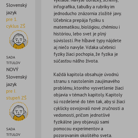
Slovenský
infografika, tabuľky a rubriky im
jazyk
jednoducho znázornia zložité javy.
pre 1.
Učebnica prepája fyziku s
cyklus ZŠ
matematikou, biológiou, chémiou i
históriou, lebo svet je plný
súvislostí. Pre hĺbavé typy nájdete
aj niečo navyše. Vďaka učebnici
fyziky žiaci pochopia, že fyzika je
SADA
súčasťou nášho života.
TITULOV
NOVÝ
Každá kapitola obsahuje úvodnú
Slovenský
stranu s nastolením zaujímavého
jazyk
problému, ktorého vysvetlenie žiaci
pre I.
objavia v témach kapitoly. Kapitoly
stupeň ZŠ
sú rozdelené do tém tak, aby si žiaci
cyklicky osvojovali nové zručnosti a
vedomosti, pričom jednotlivé
fyzikálne javy objavujú sami
pomocou experimentov a
SADA
TITULOV
pozorovaním okolitého sveta.