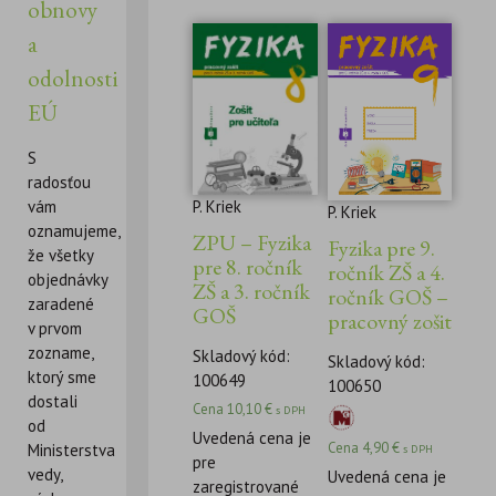
obnovy
a
odolnosti
EÚ
S
radosťou
P. Kriek
vám
P. Kriek
oznamujeme,
ZPU – Fyzika
Fyzika pre 9.
že všetky
pre 8. ročník
ročník ZŠ a 4.
objednávky
ZŠ a 3. ročník
ročník GOŠ –
zaradené
GOŠ
pracovný zošit
v prvom
zozname,
Skladový kód:
Skladový kód:
ktorý sme
100649
100650
dostali
Cena
10,10
€
s DPH
od
Uvedená cena je
Cena
4,90
€
Ministerstva
s DPH
pre
vedy,
Uvedená cena je
zaregistrované