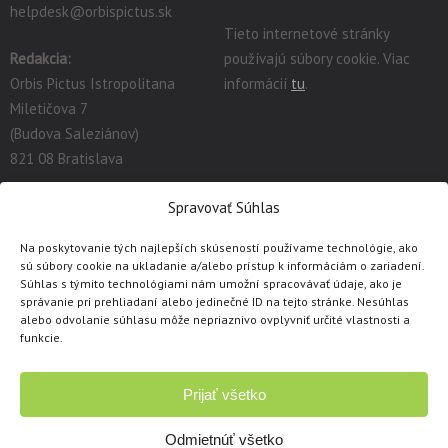
helpdesk@orbispictus.sk
Tieto internetové stránky
Redakcia:
používajú súbory cookie. Viac
Orbis Pictus Istropolitana
informácií
tu
.
Miletičova 7
(Budova Saleziánov)
821 08 Bratislava
redakcia@orbispictus.sk
Spravovať Súhlas
Na poskytovanie tých najlepších skúseností používame technológie, ako
Podrobnú dokumentáciu a návody na prácu s E-učebnicami
sú súbory cookie na ukladanie a/alebo prístup k informáciám o zariadení.
nájdete tu:
https://orbispictus.sk/vyuka-co-naje-fektivnejsie-s-e-
Súhlas s týmito technológiami nám umožní spracovávať údaje, ako je
správanie pri prehliadaní alebo jedinečné ID na tejto stránke. Nesúhlas
ucebnicami/
.
alebo odvolanie súhlasu môže nepriaznivo ovplyvniť určité vlastnosti a
V prípade problémov s e-učebnicami alebo licenciami, prosím
funkcie.
kontaktujte cez
kontaktný formulár
.
Prijať všetko
Copyright © 1991 - 2026 Orbis Pictus Istropolitana, spol. s r.o.
Všetky práva vyhradené. Akékoľvek použitie obsahu, rozmnožovanie a
Odmietnúť všetko