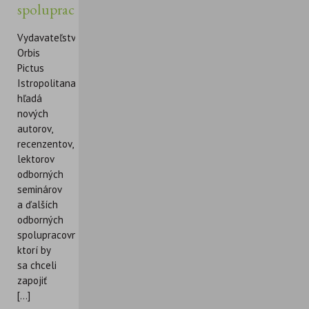
spolupracovníkov
Vydavateľstvo
Orbis
Pictus
Istropolitana
hľadá
nových
autorov,
recenzentov,
lektorov
odborných
seminárov
a ďalších
odborných
spolupracovníkov,
ktorí by
sa chceli
zapojiť
[...]