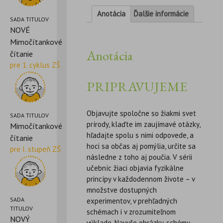
Anotácia
Ďalšie informácie
SADA TITULOV
NOVÉ
Mimočítankové
Anotácia
čítanie
pre 1. cyklus ZŠ
PRIPRAVUJEME
Objavujte spoločne so žiakmi svet
SADA TITULOV
prírody, klaďte im zaujímavé otázky,
Mimočítankové
hľadajte spolu s nimi odpovede, a
čítanie
hoci sa občas aj pomýlia, určite sa
pre I. stupeň ZŠ
následne z toho aj poučia. V sérii
učebníc žiaci objavia fyzikálne
princípy v každodennom živote – v
množstve dostupných
SADA
experimentov, v prehľadných
TITULOV
schémach i v zrozumiteľnom
NOVÝ
výklade. Navyše obrázky, schémy,