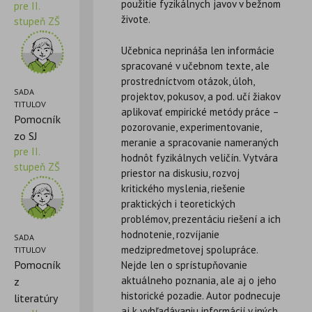
použitie fyzikálnych javov v bežnom
pre II.
živote.
stupeň ZŠ
Učebnica neprináša len informácie
spracované v učebnom texte, ale
prostredníctvom otázok, úloh,
SADA
projektov, pokusov, a pod. učí žiakov
TITULOV
aplikovať empirické metódy práce –
Pomocník
pozorovanie, experimentovanie,
zo SJ
meranie a spracovanie nameraných
pre II.
hodnôt fyzikálnych veličín. Vytvára
stupeň ZŠ
priestor na diskusiu, rozvoj
kritického myslenia, riešenie
praktických i teoretických
problémov, prezentáciu riešení a ich
hodnotenie, rozvíjanie
SADA
medzipredmetovej spolupráce.
TITULOV
Pomocník
Nejde len o sprístupňovanie
aktuálneho poznania, ale aj o jeho
z
historické pozadie. Autor podnecuje
literatúry
aj k vyhľadávaniu informácií v iných