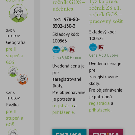
Fyzika pre 6.
ročník GOŠ –
ročník ZŠ a 1.
učebnica
ročník GOŠ –
ISBN:
978-80-
pracovný zošit
8302-130-3
SADA
Skladový kód:
Skladový kód:
TITULOV
100625
100863
Geografia
pre II.
stupeň a
Cena
4,60
€
s DPH
Cena
5,60
€
s DPH
GOŠ
Uvedená cena je
Uvedená cena je
pre
pre
zaregistrované
zaregistrované
školy.
školy.
Pre objednávanie
Pre objednávanie
SADA
je potrebná
TITULOV
je potrebná
registrácia
a
Fyzika
registrácia
a
prihlásenie
.
pre II.
prihlásenie
.
stupeň a
GOŠ