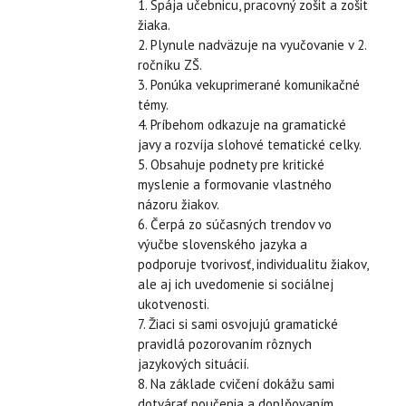
1. Spája učebnicu, pracovný zošit a zošit
žiaka.
2. Plynule nadväzuje na vyučovanie v 2.
ročníku ZŠ.
3. Ponúka vekuprimerané komunikačné
témy.
4. Príbehom odkazuje na gramatické
javy a rozvíja slohové tematické celky.
5. Obsahuje podnety pre kritické
myslenie a formovanie vlastného
názoru žiakov.
6. Čerpá zo súčasných trendov vo
výučbe slovenského jazyka a
podporuje tvorivosť, individualitu žiakov,
ale aj ich uvedomenie si sociálnej
ukotvenosti.
7. Žiaci si sami osvojujú gramatické
pravidlá pozorovaním rôznych
jazykových situácií.
8. Na základe cvičení dokážu sami
dotvárať poučenia a doplňovaním