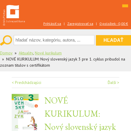
Skip
to
content
Prihlásiť sa
|
Zaregistrovať sa
|
0 položiek -
0,00
€
Domov
Aktuality
,
Nové kurikulum
NOVÉ KURIKULUM: Nový slovenský jazyk 3 pre 1. cyklus pribudol na
zoznam titulov s certifikátom
Navigácia
< Predchádzajúci
Ďalší >
v
NOVÉ
článku
KURIKULUM:
Nový slovenský jazyk