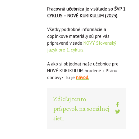
Pracovná učebnica je v súlade so ŠVP 1.
CYKLUS – NOVÉ KURIKULUM (2023).
Všetky podrobné informácie a
doplnkové materiály sú pre vás
pripravené v sade
NOVÝ Slovenský
jazyk pre 1. cyklus
.
A ako si objednať naše učebnice pre
NOVÉ KURIKULUM hradené z Plánu
obnovy? Tu je
návod
.
Zdieľaj tento
Facebook
príspevok na sociálnej
Twitter
sieti