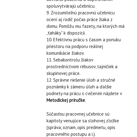
spoluvytvárajú učebnicu.
9. Zrozumiteľnú pracovnú učebnicu
ocení aj rodič počas práce žiaka z
domu. Pomôžu mu fazety, na ktorých má
„ťaháky“ k dispozícii.
10. Efektívnu prácu s časom a ponuku
priestoru na podporu reálnej
komunikácie žiakov.
11. Sebakontrolu žiakov
prostredníctvom rébusov, tajničiek a
skupinovej práce.
12. Správne riešenie úloh a stručné
poznámky k zámeru úloh a ďalšie
podnety na prácu s cvičením nájdete v
Metodickej príručke
.
Súčasťou pracovnej učebnice sú
kapitoly venujúce sa slohovej zložke
(správa, oznam, opis predmetu, opis
pracovného postupu a i.).