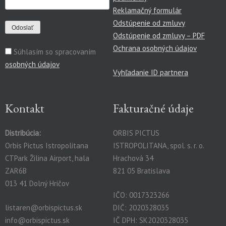
Reklamačný formulár
Odstúpenie od zmluvy
Odstúpenie od zmluvy – PDF
Ochrana osobných údajov
Súhlasím so spracovaním
osobných údajov
Vyhľadanie ID partnera
Kontakt
Fakturačné údaje
Distribúcia:
ORBIS PICTUS
Orbis Pictus Istropolitana
ISTROPOLITANA, spol. s. r. o.
CTPark Žilina Airport, hala
Hrachová 34
ZAR6B
821 05 Bratislava
013 41 Dolný Hričov
IČO: 0017323266
listaren@orbispictus.sk
DIČ: 2020328035
info@orbispictus.sk
IČ DPH: SK2020328035