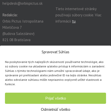
helpdesk@orbispictus.sk
Tieto internetové stránky
Redakcia:
používajú súbory cookie. Viac
Orbis Pictus Istropolitana
informácií
tu
.
Miletičova 7
(Budova Saleziánov)
821 08 Bratislava
redakcia@orbispictus.sk
Spravovať Súhlas
Na poskytovanie tých najlepších skúseností používame technológie, ako
Podrobnú dokumentáciu a návody na prácu s E-učebnicami
sú súbory cookie na ukladanie a/alebo prístup k informáciám o zariadení.
nájdete tu:
https://orbispictus.sk/vyuka-co-naje-fektivnejsie-s-e-
Súhlas s týmito technológiami nám umožní spracovávať údaje, ako je
správanie pri prehliadaní alebo jedinečné ID na tejto stránke. Nesúhlas
ucebnicami/
.
alebo odvolanie súhlasu môže nepriaznivo ovplyvniť určité vlastnosti a
V prípade problémov s e-učebnicami alebo licenciami, prosím
funkcie.
kontaktujte cez
kontaktný formulár
.
Prijať všetko
Copyright © 1991 - 2026 Orbis Pictus Istropolitana, spol. s r.o.
Všetky práva vyhradené. Akékoľvek použitie obsahu, rozmnožovanie a
Odmietnúť všetko