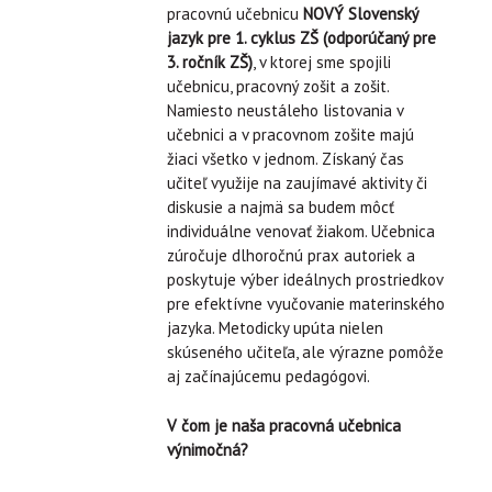
pracovnú učebnicu
NOVÝ Slovenský
jazyk pre 1. cyklus ZŠ (odporúčaný pre
3. ročník ZŠ)
, v ktorej sme spojili
učebnicu, pracovný zošit a zošit.
Namiesto neustáleho listovania v
učebnici a v pracovnom zošite majú
žiaci všetko v jednom. Získaný čas
učiteľ využije na zaujímavé aktivity či
diskusie a najmä sa budem môcť
individuálne venovať žiakom. Učebnica
zúročuje dlhoročnú prax autoriek a
poskytuje výber ideálnych prostriedkov
pre efektívne vyučovanie materinského
jazyka. Metodicky upúta nielen
skúseného učiteľa, ale výrazne pomôže
aj začínajúcemu pedagógovi.
V čom je naša pracovná učebnica
výnimočná?