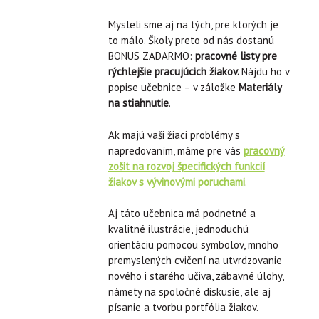
Mysleli sme aj na tých, pre ktorých je
to málo. Školy preto od nás dostanú
BONUS ZADARMO:
pracovné listy pre
rýchlejšie pracujúcich žiakov.
Nájdu ho v
popise učebnice – v záložke
Materiály
na stiahnutie
.
Ak majú vaši žiaci problémy s
napredovaním, máme pre vás
pracovný
zošit na rozvoj špecifických funkcií
žiakov s vývinovými poruchami
.
Aj táto učebnica má podnetné a
kvalitné ilustrácie, jednoduchú
orientáciu pomocou symbolov, mnoho
premyslených cvičení na utvrdzovanie
nového i starého učiva, zábavné úlohy,
námety na spoločné diskusie, ale aj
písanie a tvorbu portfólia žiakov.