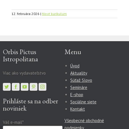
12. februára 2026
|
Nové kurikulum
Orbis Pictus
Menu
Istropolitana
Úvod
Viac ako vydavateľstvo
Aktuality
Súťaž Slovo
Semináre
E-shop
Prihláste sa na odber
Sociálne siete
noviniek
Kontakt
Všeobecné obchodné
Váš e-mail*
podmienky