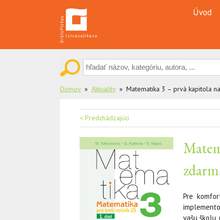
Skip
Úvod
to
content
Domov
Aktuality
Matematika 3 – prvá kapitola na
Navigácia
< Predchádzajúci
v
Matema
článku
zdarm
Pre komfor
implementov
vašu školu,