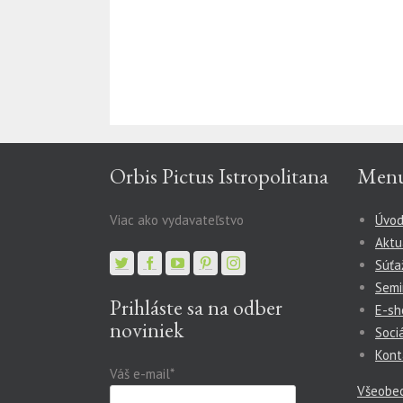
Orbis Pictus Istropolitana
Men
Viac ako vydavateľstvo
Úvo
Aktu
Súťa
Semi
Prihláste sa na odber
E-sh
noviniek
Soci
Kont
Váš e-mail*
Všeobe