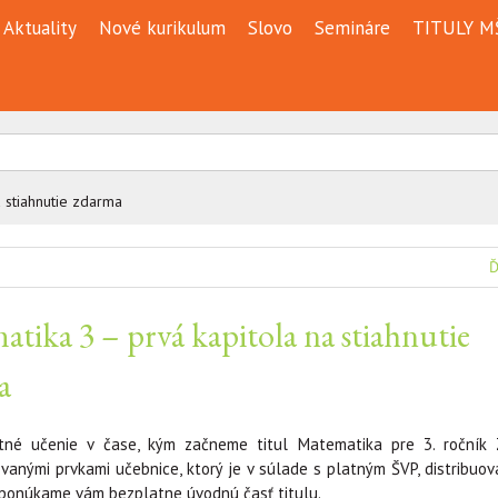
Aktuality
Nové kurikulum
Slovo
Semináre
TITULY M
 stiahnutie zdarma
Ď
tika 3 – prvá kapitola na stiahnutie
a
tné učenie v čase, kým začneme titul Matematika pre 3. ročník
anými prvkami učebnice, ktorý je v súlade s platným ŠVP, distribuov
 ponúkame vám bezplatne úvodnú časť titulu.