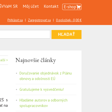
ŠVVaM SR
Môj účet
Kontakt
E-shop
Prihlásiť sa
|
Zaregistrovať sa
|
0 položiek -
0,00
€
Najnovšie články
alší >
Doručovanie objednávok z Plánu
obnovy a odolnosti EÚ
Gratulujeme k vysvedčeniu!
 ZŠ s
Hľadáme autorov a odborných
ať na
spolupracovníkov