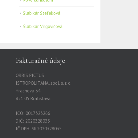
Šlabikár Štefeková
Šlabikár Virgovičová
Fakturačné údaje
ORBIS PICTUS
ISTROPOLITANA, spol. s. r. o.
Hrachová 34
821 05 Bratislava
IČO: 0017323266
DIČ: 2020328035
IČ DPH: SK2020328035