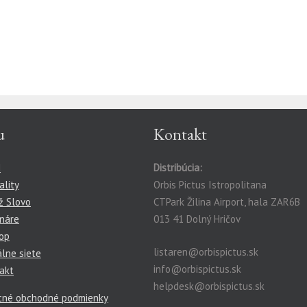
u
Kontakt
d
Distribúcia:
ality
Orbis Pictus Istropolitana
ž Slovo
CTPark Žilina Airport, hala ZAR6B
náre
013 41 Dolný Hričov
op
listaren@orbispictus.sk
álne siete
info@orbispictus.sk
akt
helpdesk@orbispictus.sk
cné obchodné podmienky