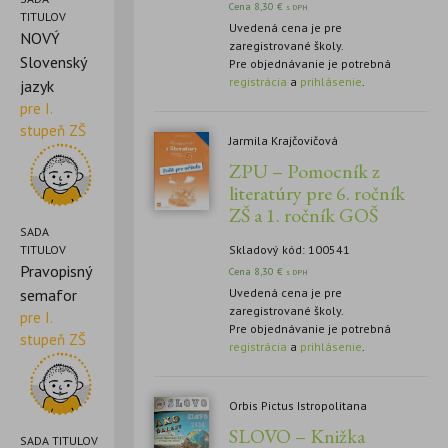
Cena
8,30
€
s DPH
TITULOV
Uvedená cena je pre
NOVÝ
zaregistrované školy.
Slovenský
Pre objednávanie je potrebná
registrácia
a
prihlásenie
.
jazyk
pre I.
stupeň ZŠ
Jarmila Krajčovičová
ZPU – Pomocník z
literatúry pre 6. ročník
ZŠ a 1. ročník GOŠ
SADA
Skladový kód: 100541
TITULOV
Pravopisný
Cena
8,30
€
s DPH
Uvedená cena je pre
semafor
zaregistrované školy.
pre I.
Pre objednávanie je potrebná
stupeň ZŠ
registrácia
a
prihlásenie
.
Orbis Pictus Istropolitana
SLOVO – Knižka
SADA TITULOV