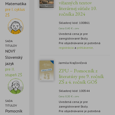
víťazných textov
Matematika
literárnej súťaže 10.
pre I. cyklus
ročníka 2024
ZŠ
Skladový kód: 100861
Cena
0,40
€
s DPH
Uvedená cena je pre
zaregistrované školy.
SADA
Pre objednávanie je potrebná
TITULOV
registrácia
a
prihlásenie
.
NOVÝ
Slovenský
Jarmila Krajčovičová
jazyk
pre II.
ZPU – Pomocník z
stupeň ZŠ
literatúry pre 9. ročník
ZŠ a 4. ročník GOŠ
Skladový kód: 100544
Cena
8,30
€
s DPH
SADA
Uvedená cena je pre
TITULOV
zaregistrované školy.
Pomocník
Pre objednávanie je potrebná