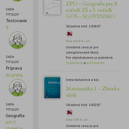
ZPU – Geografia pre 8.
ročník ZŠ a 3. ročník
SADA
TITULOV
GOŠ – SLOVENSKO
Testovanie
Skladový kód: 100607
9
Cena
10,10
€
s DPH
Uvedená cena je pre
zaregistrované školy.
SADA
Pre objednávanie je potrebná
TITULOV
registrácia
a
prihlásenie
.
Príprava
do prímy
Iveta Kohanová a kol.
Matematika 1 – Zbierka
úloh
SADA
Skladový kód: 100287
TITULOV
Geografia
Cena
5,90
€
s DPH
pre II.
Uvedená cena je pre
stupeň a