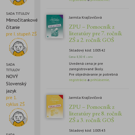
SADA TITULOV
Jarmila Krajčovičová
Mimočítankové
ZPU – Pomocník z
čítanie
literatúry pre 7. ročník
pre I. stupeň ZŠ
ZŠ a 2. ročník GOŠ
Skladový kód: 100542
Cena
8,30
€
s DPH
Uvedená cena je pre
SADA
zaregistrované školy.
TITULOV
Pre objednávanie je potrebná
NOVÝ
registrácia
a
prihlásenie
.
Slovenský
jazyk
pre 1.
Jarmila Krajčovičová
cyklus ZŠ
ZPU – Pomocník z
literatúry pre 8. ročník
ZŠ a 3. ročník GOŠ
Skladový kód: 100543
SADA