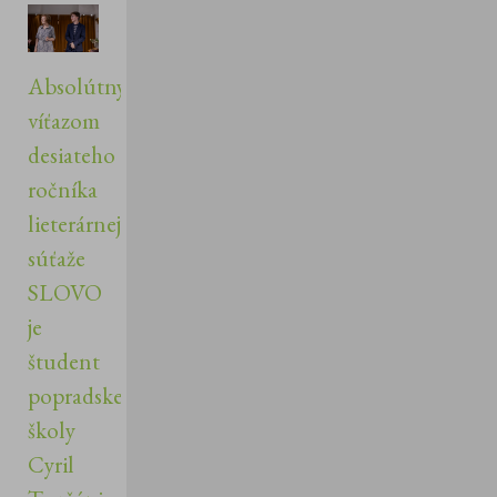
Absolútnym
víťazom
desiateho
ročníka
lieterárnej
súťaže
SLOVO
je
študent
popradskej
školy
Cyril