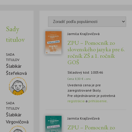
Sady
Jarmila Krajčovičová
titulov
ZPU – Pomocník zo
slovenského jazyka pre 6.
ročník ZŠ a 1. ročník
SADA
TITULOV
GOŠ
Šlabikár
Štefeková
Skladový kód: 100546
Cena
8,30
€
s DPH
Uvedená cena je pre
zaregistrované školy.
Pre objednávanie je potrebná
registrácia
a
prihlásenie
.
SADA
TITULOV
Šlabikár
Jarmila Krajčovičová
Virgovičová
ZPU – Pomocník zo