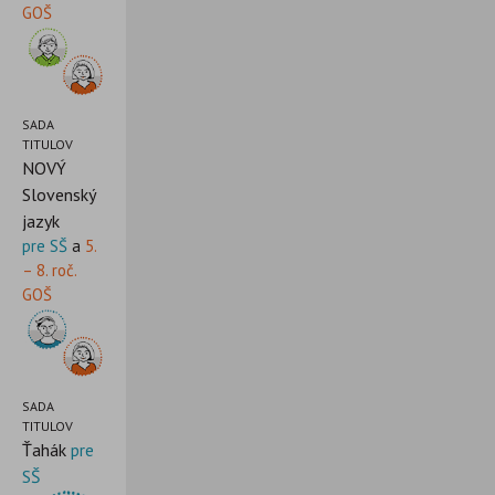
GOŠ
SADA
TITULOV
NOVÝ
Slovenský
jazyk
pre SŠ
a
5.
– 8. roč.
GOŠ
SADA
TITULOV
Ťahák
pre
SŠ