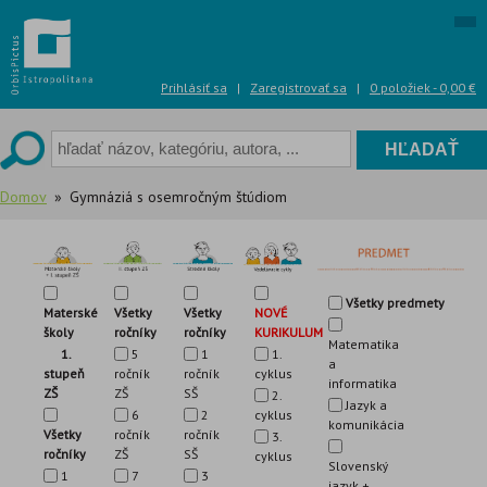
Skip
to
content
Prihlásiť sa
|
Zaregistrovať sa
|
0 položiek -
0,00
€
Domov
Gymnáziá s osemročným štúdiom
Všetky predmety
Materské
Všetky
NOVÉ
Všetky
školy
ročníky
KURIKULUM
ročníky
Matematika
1.
5
1.
1
a
stupeň
ročník
cyklus
ročník
informatika
ZŠ
ZŠ
SŠ
2.
Jazyk a
6
cyklus
2
komunikácia
Všetky
ročník
ročník
3.
ročníky
ZŠ
SŠ
cyklus
Slovenský
1
7
3
jazyk +