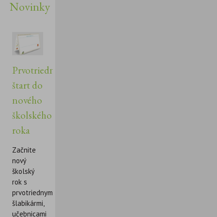
Novinky
Prvotriedny
štart do
nového
školského
roka
Začnite
nový
školský
rok s
prvotriednymi
šlabikármi,
učebnicami