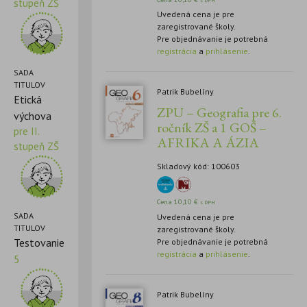
stupeň ZŠ
s DPH
Uvedená cena je pre
zaregistrované školy.
Pre objednávanie je potrebná
registrácia
a
prihlásenie
.
SADA
TITULOV
Patrik Bubelíny
Etická
ZPU – Geografia pre 6.
výchova
ročník ZŠ a 1 GOŠ –
pre II.
AFRIKA A ÁZIA
stupeň ZŠ
Skladový kód: 100603
Cena
10,10
€
s DPH
SADA
Uvedená cena je pre
TITULOV
zaregistrované školy.
Testovanie
Pre objednávanie je potrebná
registrácia
a
prihlásenie
.
5
Patrik Bubelíny