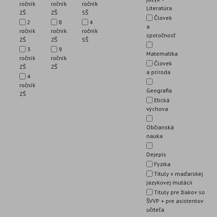
ročník
ročník
ročník
Literatúra
ZŠ
ZŠ
SŠ
Človek
2
8
4
a
ročník
ročník
ročník
spoločnosť
ZŠ
ZŠ
SŠ
3
9
Matematika
ročník
ročník
Človek
ZŠ
ZŠ
a príroda
4
ročník
Geografia
ZŠ
Etická
výchova
Občianská
nauka
Dejepis
Fyzika
Tituly v maďarskej
jazykovej mutácii
Tituly pre žiakov so
ŠVVP + pre asistentov
učiteľa