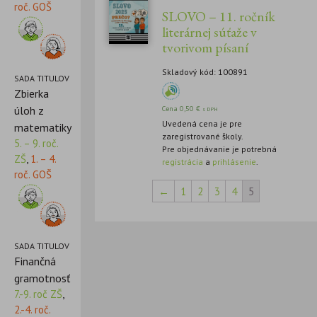
roč. GOŠ
SLOVO – 11. ročník
literárnej súťaže v
tvorivom písaní
Skladový kód: 100891
SADA TITULOV
Zbierka
úloh z
Cena
0,50
€
s DPH
Uvedená cena je pre
matematiky
zaregistrované školy.
5. – 9. roč.
Pre objednávanie je potrebná
ZŠ
,
1. – 4.
registrácia
a
prihlásenie
.
roč. GOŠ
←
1
2
3
4
5
SADA TITULOV
Finančná
gramotnosť
7.-9. roč ZŠ
,
2.-4. roč.