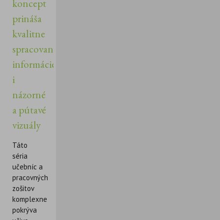
koncept
prináša
kvalitne
spracované
informácie
i
názorné
a pútavé
vizuály
Táto
séria
učebníc a
pracovných
zošitov
komplexne
pokrýva