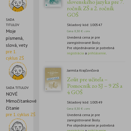
slovenského jazyka pre 7.
ročník ZŠ a 2. ročník
GOŠ
SADA
TITULOV
Skladový kód: 100547
Moje
Cena
8,30
€
s DPH
písmená,
Uvedená cena je pre
zaregistrované školy.
slová, vety
Pre objednávanie je potrebná
pre 1.
registrácia
a
prihlásenie
.
cyklus ZŠ
Jarmila Krajčovičová
Zošit pre učiteľa –
Pomocník zo SJ – 9 ZŠ a
SADA TITULOV
4 GOŠ
NOVÉ
Mimočítankové
Skladový kód: 100549
čítanie
Cena
8,30
€
s DPH
pre 1. cyklus ZŠ
Uvedená cena je pre
zaregistrované školy.
Pre objednávanie je potrebná
registrácia
a
prihlásenie
.