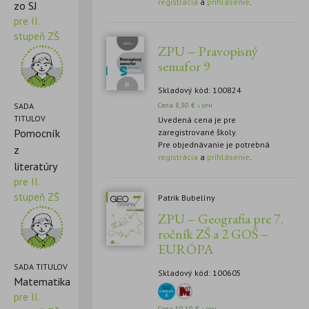
registrácia
a
prihlásenie
.
zo SJ
pre II.
stupeň ZŠ
ZPU – Pravopisný
semafor 9
Skladový kód: 100824
SADA
Cena
8,30
€
s DPH
TITULOV
Uvedená cena je pre
Pomocník
zaregistrované školy.
Pre objednávanie je potrebná
z
registrácia
a
prihlásenie
.
literatúry
pre II.
stupeň ZŠ
Patrik Bubelíny
ZPU – Geografia pre 7.
ročník ZŠ a 2 GOŠ –
EURÓPA
SADA TITULOV
Skladový kód: 100605
Matematika
pre II.
Cena
10,10
€