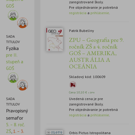
zaregistrované školy.
GOŠ
Pre objednávanie je potrebná
registrácia
a
prihlásenie
.
Patrik Bubelíny
SADA
ZPU – Geografia pre 9.
TITULOV
ročník ZŠ a 4. ročník
Fyzika
GOŠ – AMERIKA,
pre II.
AUSTRÁLIA A
stupeň a
OCEÁNIA
GOŠ
Skladový kód: 100609
Cena
10,10
€
s DPH
Uvedená cena je pre
SADA
zaregistrované školy.
TITULOV
Pre objednávanie je potrebná
Pravopisný
registrácia
a
prihlásenie
.
semafor
5. – 8. roč.
ZŠ
,
1. – 3.
Orbis Pictus Istropolitana