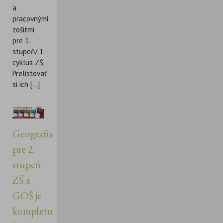
a
pracovnými
zošitmi
pre 1.
stupeň/ 1.
cyklus ZŠ.
Prelistovať
si ich [...]
Geografia
pre 2.
stupeň
ZŠ a
GOŠ je
kompletná,