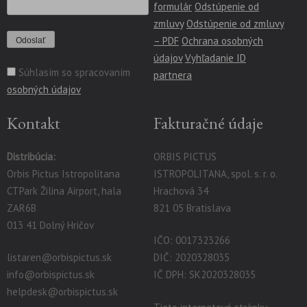
formulár
Odstúpenie od
zmluvy
Odstúpenie od zmluvy
– PDF
Ochrana osobných
údajov
Vyhľadanie ID
Súhlasím so spracovaním
partnera
osobných údajov
Kontakt
Fakturačné údaje
Distribúcia:
ORBIS PICTUS
Orbis Pictus Istropolitana
ISTROPOLITANA, spol. s. r. o.
CTPark Žilina Airport, hala
Hrachová 34
ZAR6B
821 05 Bratislava
013 41 Dolný Hričov
IČO: 0017323266
listaren@orbispictus.sk
DIČ: 2020328035
info@orbispictus.sk
IČ DPH: SK2020328035
helpdesk@orbispictus.sk