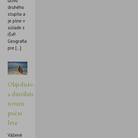
učivo
druhého
stupňa a
je plne v
súlade s
iŠvP.
Geografia
pre [...]
Objednávanie
a distribúcia
tovaru
počas
leta
Vážené