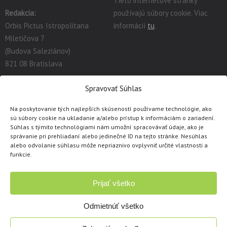
Tieto internetové stránky
Redakcia:
používajú súbory cookie. Viac
Orbis Pictus Istropolitana
informácií
tu
.
Miletičova 7
(Budova Saleziánov)
821 08 Bratislava
redakcia@orbispictus.sk
Spravovať Súhlas
Na poskytovanie tých najlepších skúseností používame technológie, ako
Podrobnú dokumentáciu a návody na prácu s E-učebnicami
sú súbory cookie na ukladanie a/alebo prístup k informáciám o zariadení.
nájdete tu:
https://orbispictus.sk/vyuka-co-naje-fektivnejsie-s-e-
Súhlas s týmito technológiami nám umožní spracovávať údaje, ako je
ucebnicami/
.
správanie pri prehliadaní alebo jedinečné ID na tejto stránke. Nesúhlas
alebo odvolanie súhlasu môže nepriaznivo ovplyvniť určité vlastnosti a
V prípade problémov s e-učebnicami alebo licenciami, prosím
funkcie.
kontaktujte cez
kontaktný formulár
.
Prijať všetko
Copyright © 1991 - 2026 Orbis Pictus Istropolitana, spol. s r.o.
Všetky práva vyhradené. Akékoľvek použitie obsahu, rozmnožovanie a
Odmietnúť všetko
šírenie textov, obrázkov, fotografií či ukážok akýmkoľvek mechanickým
alebo elektronickým spôsobom je dovolené len s písomným súhlasom