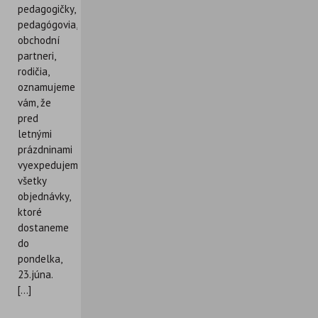
pedagogičky,
pedagógovia,
obchodní
partneri,
rodičia,
oznamujeme
vám, že
pred
letnými
prázdninami
vyexpedujeme
všetky
objednávky,
ktoré
dostaneme
do
pondelka,
23.júna.
[...]