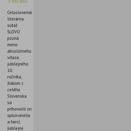
Turčáni
Celoslovenská
literárna
súťaž
SLOVO
pozná
meno
absolútneho
víťaza
jubilejného
10.
ročníka,
žiakom z
celého
Slovenska
sa
prihovorili známi
spisovatelia
a herci.
Jubilejný