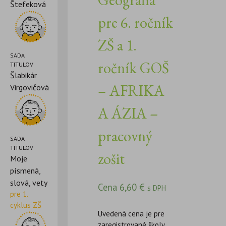
Štefeková
pre 6. ročník
ZŠ a 1.
SADA
ročník GOŠ
TITULOV
Šlabikár
– AFRIKA
Virgovičová
A ÁZIA –
pracovný
SADA
TITULOV
zošit
Moje
písmená,
slová, vety
Cena
6,60
€
s DPH
pre 1.
cyklus ZŠ
Uvedená cena je pre
zaregistrované školy.