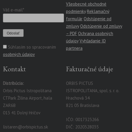
Všeobecné obchodné
Váš e-mail*
podmienky
Reklamačný
formulár
Odstúpenie od
zmluvy
Odstúpenie od zmluvy
– PDF
Ochrana osobných
údajov
Vyhľadanie ID
Súhlasím so spracovaním
partnera
osobných údajov
Kontakt
Fakturačné údaje
Distribúcia:
ORBIS PICTUS
Orbis Pictus Istropolitana
ISTROPOLITANA, spol. s. r. o.
CTPark Žilina Airport, hala
Hrachová 34
ZAR6B
821 05 Bratislava
013 41 Dolný Hričov
IČO: 0017323266
listaren@orbispictus.sk
DIČ: 2020328035