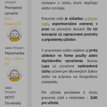
súvisiace s úlohu, ktorú dopĺňajú
TITULOV
Pravopisný
alebo rozvíjajú.
semafor
pre I.
Pracovný zošit
je súčasťou
ucelenej
stupeň ZŠ
sady
, experimentálne overenej v
praxi
na pilotných školách.
Do ich
koncepcie sú zapracované postrehy
a pripomienky učiteľov.
SADA TITULOV
V pracovnom zošite nájdete aj
prvky
Matematika
učebnice vo forme poučky alebo
pre I. cyklus
doplnkového vysvetlenia.
Ikonou
ZŠ
Lupa
sú označené
nadstavbové
úlohy
určené pre šikovnejších žiakov
alebo na prípravu na Geografickú
olympiádu.
SADA
Pre učiteľa ponúkame k titulu
TITULOV
NOVÝ
pracovný zošit s riešeniami –
Zošit
Slovenský
pre učiteľa
.