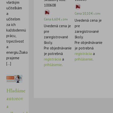
všetkým
100608
učiteľkám
a
Cena
10,10
€
s DPH
učiteľom
Cena
6,60
€
Uvedená cena je
s DPH
za ich
pre
Uvedená cena je
každodennú
zaregistrované
pre
prácu,
školy.
zaregistrované
trpezlivosť
Pre objednávanie
školy.
a
je potrebná
Pre objednávanie
energiu.Žiakom
registrácia
a
je potrebná
prajeme
prihlásenie
.
registrácia
a
[...]
prihlásenie
.
Hľadáme
autorov
a