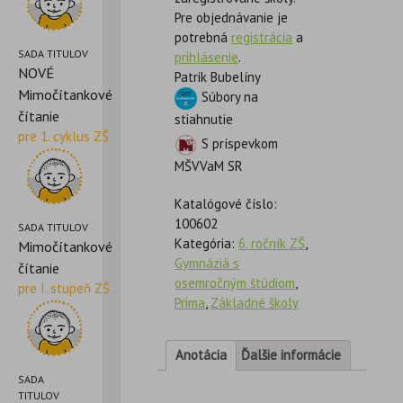
Pre objednávanie je
potrebná
registrácia
a
SADA TITULOV
prihlásenie
.
NOVÉ
Patrik Bubelíny
Mimočítankové
Súbory na
čítanie
stiahnutie
pre 1. cyklus ZŠ
S príspevkom
MŠVVaM SR
Katalógové číslo:
100602
SADA TITULOV
Kategória:
6. ročník ZŠ
,
Mimočítankové
Gymnáziá s
čítanie
osemročným štúdiom
,
pre I. stupeň ZŠ
Prima
,
Základné školy
Anotácia
Ďalšie informácie
SADA
TITULOV