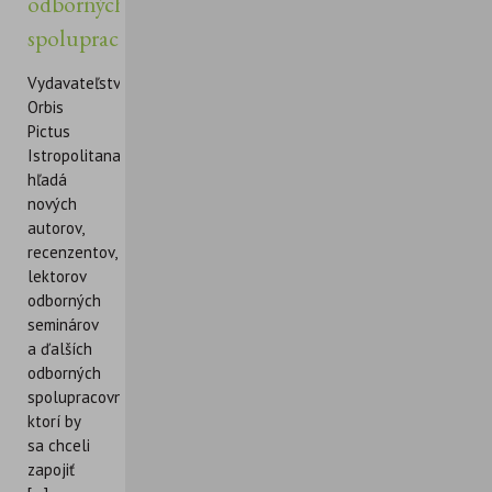
odborných
spolupracovníkov
Vydavateľstvo
Orbis
Pictus
Istropolitana
hľadá
nových
autorov,
recenzentov,
lektorov
odborných
seminárov
a ďalších
odborných
spolupracovníkov,
ktorí by
sa chceli
zapojiť