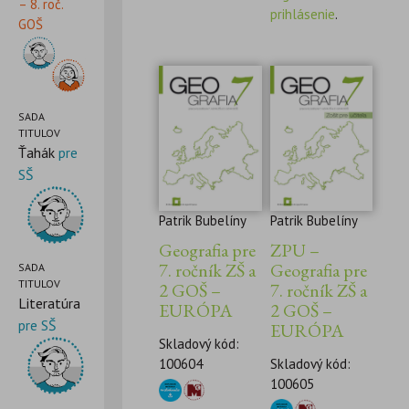
– 8. roč.
prihlásenie
.
GOŠ
SADA
TITULOV
Ťahák
pre
SŠ
Patrik Bubelíny
Patrik Bubelíny
Geografia pre
ZPU –
7. ročník ZŠ a
Geografia pre
SADA
TITULOV
2 GOŠ –
7. ročník ZŠ a
Literatúra
EURÓPA
2 GOŠ –
pre SŠ
EURÓPA
Skladový kód:
100604
Skladový kód:
100605