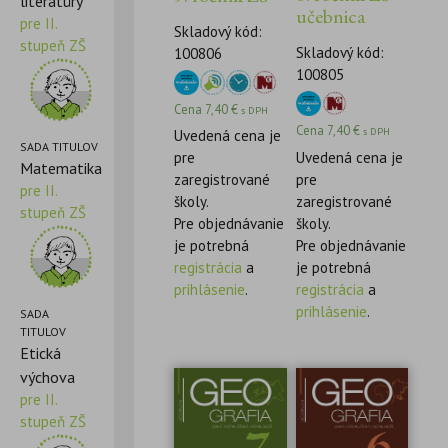
literatúry
učebnica
pre II.
Skladový kód:
stupeň ZŠ
Skladový kód:
100806
100805
Cena
7,40
€
s DPH
Cena
7,40
€
s DPH
Uvedená cena je
SADA TITULOV
Uvedená cena je
pre
Matematika
pre
zaregistrované
pre II.
zaregistrované
školy.
stupeň ZŠ
školy.
Pre objednávanie
Pre objednávanie
je potrebná
je potrebná
registrácia
a
registrácia
a
prihlásenie
.
prihlásenie
.
SADA
TITULOV
Etická
výchova
pre II.
stupeň ZŠ