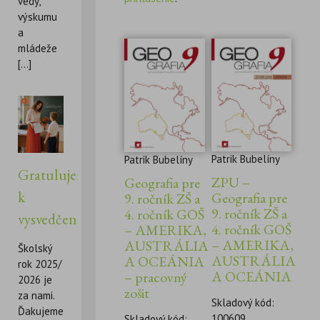
vedy,
výskumu
a
mládeže
[...]
Patrik Bubelíny
Patrik Bubelíny
Gratulujeme
ZPU –
Geografia pre
k
Geografia pre
9. ročník ZŠ a
9. ročník ZŠ a
4. ročník GOŠ
vysvedčeniu!
4. ročník GOŠ
– AMERIKA,
– AMERIKA,
AUSTRÁLIA
Školský
AUSTRÁLIA
A OCEÁNIA
rok 2025/
A OCEÁNIA
– pracovný
2026 je
zošit
za nami.
Skladový kód:
Ďakujeme
100609
Skladový kód: