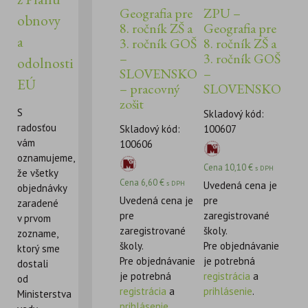
Geografia pre
ZPU –
obnovy
8. ročník ZŠ a
Geografia pre
a
3. ročník GOŠ
8. ročník ZŠ a
–
3. ročník GOŠ
odolnosti
SLOVENSKO
–
EÚ
– pracovný
SLOVENSKO
zošit
S
Skladový kód:
radosťou
Skladový kód:
100607
vám
100606
oznamujeme,
Cena
10,10
€
s DPH
že všetky
Cena
6,60
€
s DPH
Uvedená cena je
objednávky
Uvedená cena je
pre
zaradené
pre
zaregistrované
v prvom
zaregistrované
školy.
zozname,
školy.
Pre objednávanie
ktorý sme
Pre objednávanie
je potrebná
dostali
je potrebná
registrácia
a
od
registrácia
a
prihlásenie
.
Ministerstva
prihlásenie
.