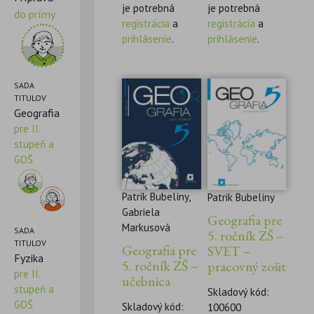
je potrebná
je potrebná
do prímy
registrácia
a
registrácia
a
prihlásenie
.
prihlásenie
.
SADA
TITULOV
Geografia
pre II.
stupeň a
GOŠ
Patrik Bubelíny,
Patrik Bubelíny
Gabriela
Geografia pre
Markusová
SADA
5. ročník ZŠ –
TITULOV
Geografia pre
SVET –
Fyzika
5. ročník ZŠ –
pracovný zošit
pre II.
učebnica
stupeň a
Skladový kód:
GOŠ
Skladový kód:
100600