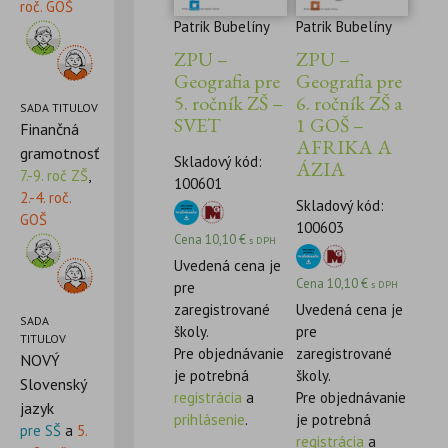
roč. GOŠ
Patrik Bubelíny
Patrik Bubelíny
ZPU –
ZPU –
Geografia pre
Geografia pre
5. ročník ZŠ –
6. ročník ZŠ a
SADA TITULOV
SVET
1 GOŠ –
Finančná
AFRIKA A
gramotnosť
Skladový kód:
ÁZIA
7.-9. roč ZŠ
,
100601
2.-4. roč.
Skladový kód:
GOŠ
100603
Cena
10,10
€
s DPH
Uvedená cena je
Cena
10,10
€
s DPH
pre
zaregistrované
Uvedená cena je
SADA
školy.
pre
TITULOV
Pre objednávanie
zaregistrované
NOVÝ
je potrebná
školy.
Slovenský
registrácia
a
Pre objednávanie
jazyk
prihlásenie
.
je potrebná
pre SŠ
a
5.
registrácia
a