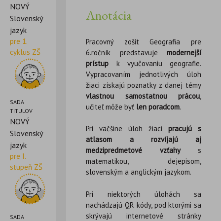
NOVÝ
Anotácia
Slovenský
jazyk
pre 1.
Pracovný zošit Geografia pre
cyklus ZŠ
6.ročník predstavuje
modernejší
prístup
k vyučovaniu geografie.
Vypracovaním jednotlivých úloh
žiaci získajú poznatky z danej témy
vlastnou samostatnou prácou
,
SADA
učiteľ môže byť
len poradcom
.
TITULOV
NOVÝ
Pri väčšine úloh žiaci
pracujú s
Slovenský
atlasom a rozvíjajú aj
jazyk
medzipredmetové vzťahy
s
pre I.
matematikou, dejepisom,
stupeň ZŠ
slovenským a anglickým jazykom.
Pri niektorých úlohách sa
nachádzajú QR kódy, pod ktorými sa
skrývajú internetové stránky
SADA