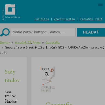
Skip
to
content
Prihlásiť sa
|
Zaregistrovať sa
|
0 položiek -
0,00
€
Domov
6. ročník ZŠ
,
Prima
Geografia
Geografia pre 6. ročník ZŠ a 1. ročník GOŠ – AFRIKA A ÁZIA – pracovný
zošit
Sady
titulov
SADA
TITULOV
Šlabikár
Geografia