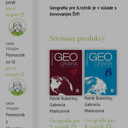
jazyk
Geografia pre 6.ročník je v súlade s
pre II.
inovovaným ŠVP.
stupeň ZŠ
Súvisiace produkty
SADA
TITULOV
Pomocník
zo SJ
pre II.
stupeň ZŠ
Patrik Bubelíny,
Patrik Bubelíny,
SADA
Gabriela
Gabriela
TITULOV
Markusová
Markusová
Pomocník
Geografia pre
Geografia pre
z
8. ročník ZŠ –
9. ročník ZŠ