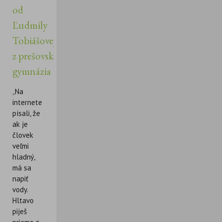
od
Ľudmily
Tobiášovej
z prešovského
gymnázia
„Na
internete
písali, že
ak je
človek
veľmi
hladný,
má sa
napiť
vody.
Hltavo
piješ