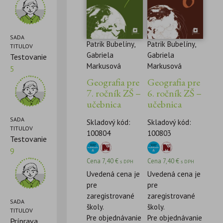
SADA
Patrik Bubelíny,
Patrik Bubelíny,
TITULOV
Gabriela
Gabriela
Testovanie
Markusová
Markusová
5
Geografia pre
Geografia pre
7. ročník ZŠ –
6. ročník ZŠ –
učebnica
učebnica
SADA
Skladový kód:
Skladový kód:
TITULOV
100804
100803
Testovanie
9
Cena
7,40
€
Cena
7,40
€
s DPH
s DPH
Uvedená cena je
Uvedená cena je
pre
pre
zaregistrované
zaregistrované
SADA
školy.
školy.
TITULOV
Pre objednávanie
Pre objednávanie
Príprava