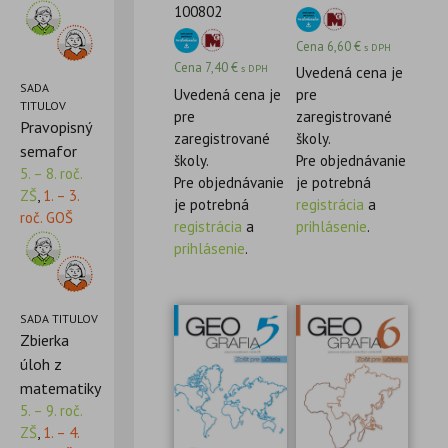
100802
Cena
6,60
€
s DPH
Cena
7,40
€
s DPH
Uvedená cena je
SADA
Uvedená cena je
pre
TITULOV
pre
zaregistrované
Pravopisný
zaregistrované
školy.
semafor
školy.
Pre objednávanie
5. – 8. roč.
Pre objednávanie
je potrebná
ZŠ
,
1. – 3.
je potrebná
registrácia
a
roč. GOŠ
registrácia
a
prihlásenie
.
prihlásenie
.
SADA TITULOV
Zbierka
úloh z
matematiky
5. – 9. roč.
ZŠ
,
1. – 4.