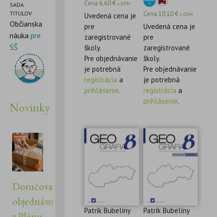
Cena
6,60
€
s DPH
SADA
Cena
10,10
€
TITULOV
s DPH
Uvedená cena je
Občianska
pre
Uvedená cena je
náuka
pre
zaregistrované
pre
SŠ
školy.
zaregistrované
Pre objednávanie
školy.
je potrebná
Pre objednávanie
registrácia
a
je potrebná
prihlásenie
.
registrácia
a
prihlásenie
.
Novinky
Doručovanie
objednávok
Patrik Bubelíny
Patrik Bubelíny
z Plánu