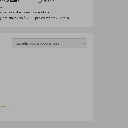
anská nauka
Dejepis
ka
y v maďarskej jazykovej mutácii
y pre žiakov so ŠVVP + pre asistentov učiteľa
hlásenie
.