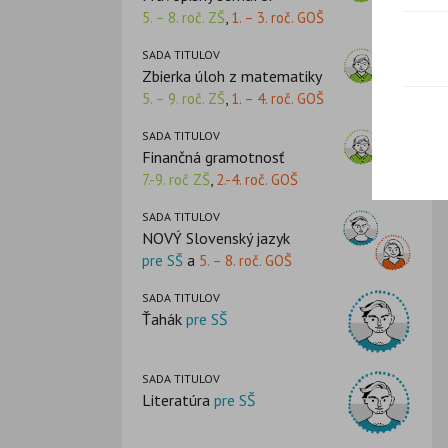
5. – 8. roč. ZŠ
,
1. – 3. roč. GOŠ
SADA TITULOV
Zbierka úloh z matematiky
5. – 9. roč. ZŠ
,
1. – 4. roč. GOŠ
SADA TITULOV
Finančná gramotnosť
7.-9. roč ZŠ
,
2.-4. roč. GOŠ
SADA TITULOV
NOVÝ Slovenský jazyk
pre SŠ
a
5. – 8. roč. GOŠ
SADA TITULOV
Ťahák
pre SŠ
SADA TITULOV
Literatúra
pre SŠ