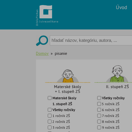
Skip
Úvod
to
content
Domov
pisanie
Materské školy
Všetky ročníky
1. stupeň ZŠ
5 ročník ZŠ
Všetky ročníky
6 ročník ZŠ
1 ročník ZŠ
7 ročník ZŠ
2 ročník ZŠ
8 ročník ZŠ
3 ročník ZŠ
9 ročník ZŠ