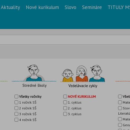
Aktuality
Nové kurikulum
Slovo
Semináre
TITULY M
Všetky ročníky
NOVÉ KURIKULUM
Všet
1 ročník SŠ
1. cyklus
Mate
2 ročník SŠ
2. cyklus
Slov
Literat
3 ročník SŠ
3. cyklus
Mate
4 ročník SŠ
Geog