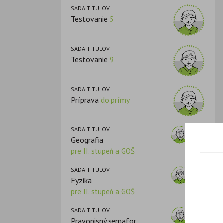
SADA TITULOV
Testovanie
5
SADA TITULOV
Testovanie
9
SADA TITULOV
Príprava
do prímy
SADA TITULOV
Geografia
pre II. stupeň a GOŠ
SADA TITULOV
Fyzika
pre II. stupeň a GOŠ
SADA TITULOV
Pravopisný semafor