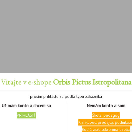
Vitajte v e-shope
Orbis Pictus Istropolitana
prosím prihláste sa podľa typu zákazníka
Už mám konto a chcem sa
Nemám konto a som
PRIHLÁSIŤ
Škola, pedagóg
Kníhkupec, predajca, podnikate
Rodič, žiak, súkromná osoba