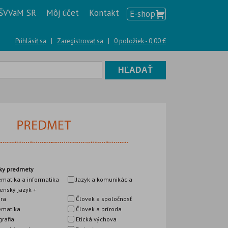
ŠVVaM SR
Môj účet
Kontakt
E-shop
Prihlásiť sa
|
Zaregistrovať sa
|
0 položiek -
0,00
€
ky predmety
matika a informatika
Jazyk a komunikácia
enský jazyk +
úra
Človek a spoločnosť
matika
Človek a príroda
rafia
Etická výchova