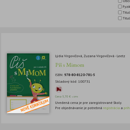
Obči
Fyzi
Titul
Titul
Lýdia Virgovičová, Zuzana Virgovičová - Leetz
Píš s Mimom
ISBN:
978-80-8120-781-5
Skladový kód: 100731
Cena
5,70
€
s DPH
Uvedená cena je pre zaregistrované školy.
Pre objednávanie je potrebná
registrácia
a
pri