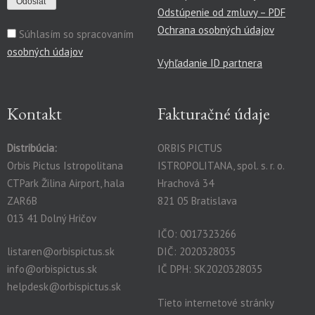
Odstúpenie od zmluvy – PDF
Ochrana osobných údajov
Súhlasím so spracovaním
osobných údajov
Vyhľadanie ID partnera
Kontakt
Fakturačné údaje
Distribúcia:
ORBIS PICTUS
Orbis Pictus Istropolitana
ISTROPOLITANA, spol. s. r. o.
CTPark Žilina Airport, hala
Hrachová 34
ZAR6B
821 05 Bratislava
013 41 Dolný Hričov
IČO: 0017323266
listaren@orbispictus.sk
DIČ: 2020328035
info@orbispictus.sk
IČ DPH: SK2020328035
helpdesk@orbispictus.sk
Tieto internetové stránky