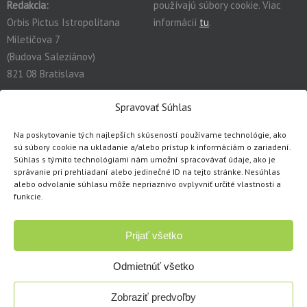
Redakcia:
používajú súbory cookie. Viac
Orbis Pictus Istropolitana
informácií
tu
.
Miletičova 7
(Budova Saleziánov)
821 08 Bratislava
redakcia@orbispictus.sk
Spravovať Súhlas
Na poskytovanie tých najlepších skúseností používame technológie, ako
Podrobnú dokumentáciu a návody na prácu s E-učebnicami
sú súbory cookie na ukladanie a/alebo prístup k informáciám o zariadení.
nájdete tu:
https://orbispictus.sk/vyuka-co-naje-fektivnejsie-s-e-
Súhlas s týmito technológiami nám umožní spracovávať údaje, ako je
ucebnicami/
.
správanie pri prehliadaní alebo jedinečné ID na tejto stránke. Nesúhlas
alebo odvolanie súhlasu môže nepriaznivo ovplyvniť určité vlastnosti a
V prípade problémov s e-učebnicami alebo licenciami, prosím
funkcie.
kontaktujte cez
kontaktný formulár
.
Prijať všetko
Copyright © 1991 - 2026 Orbis Pictus Istropolitana, spol. s r.o.
Všetky práva vyhradené. Akékoľvek použitie obsahu, rozmnožovanie a
Odmietnúť všetko
šírenie textov, obrázkov, fotografií či ukážok akýmkoľvek mechanickým
alebo elektronickým spôsobom je dovolené len s písomným súhlasom
Zobraziť predvoľby
Orbis Pictus Istropolitana, s r.o.