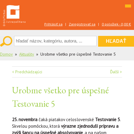
Skip
to
content
Prihlásiť sa
|
Zaregistrovať sa
|
0 položiek -
0,00
€
Domov
Aktuality
Urobme všetko pre úspešné Testovanie 5
Navigácia
< Predchádzajúci
Ďalší >
v
Urobme všetko pre úspešné
článku
Testovanie 5
25. novembra
čaká piatakov celoslovenské
Testovanie 5
.
Skvelou pomôckou, ktorá
výrazne zjednoduší prípravu a
zvýši šancu na úspešné absolvovanie
, a na našom