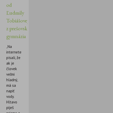
od
Ľudmily
Tobiášovej
z prešovského
gymnázia
„Na
internete
písali, že
ak je
človek
veľmi
hladný,
má sa
napiť
vody.
Hltavo
piješ