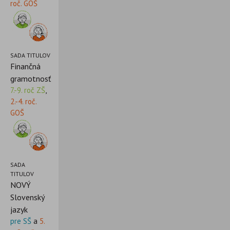
roč. GOŠ
SADA TITULOV
Finančná
gramotnosť
7.-9. roč ZŠ
,
2.-4. roč.
GOŠ
SADA
TITULOV
NOVÝ
Slovenský
jazyk
pre SŠ
a
5.