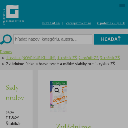
Skip
to
content
Prihlásiť sa
|
Zaregistrovať sa
|
0 položiek -
0,00
€
Domov
1. cyklus (NOVÉ KURIKULUM)
,
1. ročník ZŠ
,
2. ročník ZŠ
,
3. ročník ZŠ
Zvládnime ľahko a hravo tvrdé a mäkké slabiky pre 1. cyklus ZŠ
Sady
titulov
SADA
TITULOV
Šlabikár
Zvládnime