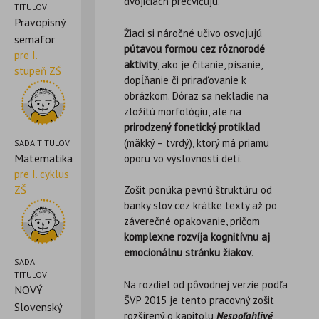
dvojiciach precvičujú.
TITULOV
Pravopisný
Žiaci si náročné učivo osvojujú
semafor
pútavou formou cez rôznorodé
pre I.
aktivity
, ako je čítanie, písanie,
stupeň ZŠ
dopĺňanie či priraďovanie k
obrázkom. Dôraz sa nekladie na
zložitú morfológiu, ale na
prirodzený fonetický protiklad
(mäkký – tvrdý), ktorý má priamu
SADA TITULOV
Matematika
oporu vo výslovnosti detí.
pre I. cyklus
ZŠ
Zošit ponúka pevnú štruktúru od
banky slov cez krátke texty až po
záverečné opakovanie, pričom
komplexne rozvíja kognitívnu aj
emocionálnu stránku žiakov
.
SADA
TITULOV
Na rozdiel od pôvodnej verzie podľa
NOVÝ
ŠVP 2015 je tento pracovný zošit
Slovenský
rozšírený o kapitolu
Nespoľahlivé