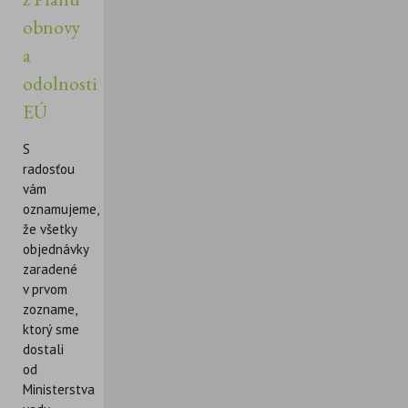
obnovy
a
odolnosti
EÚ
S
radosťou
vám
oznamujeme,
že všetky
objednávky
zaradené
v prvom
zozname,
ktorý sme
dostali
od
Ministerstva