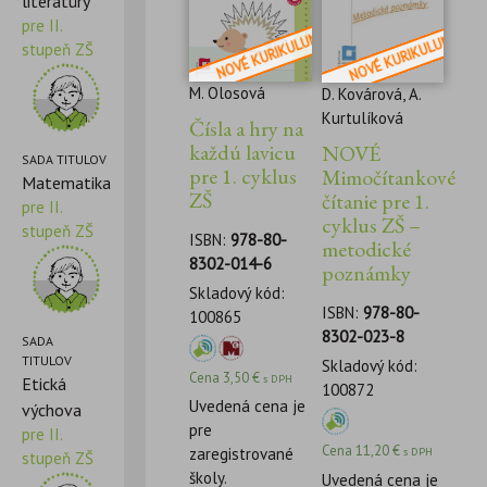
literatúry
pre II.
stupeň ZŠ
M. Olosová
D. Kovárová, A.
Kurtulíková
Čísla a hry na
každú lavicu
NOVÉ
SADA TITULOV
pre 1. cyklus
Mimočítankové
Matematika
ZŠ
čítanie pre 1.
pre II.
cyklus ZŠ –
stupeň ZŠ
ISBN:
978-80-
metodické
8302-014-6
poznámky
Skladový kód:
ISBN:
978-80-
100865
8302-023-8
SADA
TITULOV
Skladový kód:
Cena
3,50
€
s DPH
Etická
100872
Uvedená cena je
výchova
pre
pre II.
Cena
11,20
€
zaregistrované
s DPH
stupeň ZŠ
školy.
Uvedená cena je