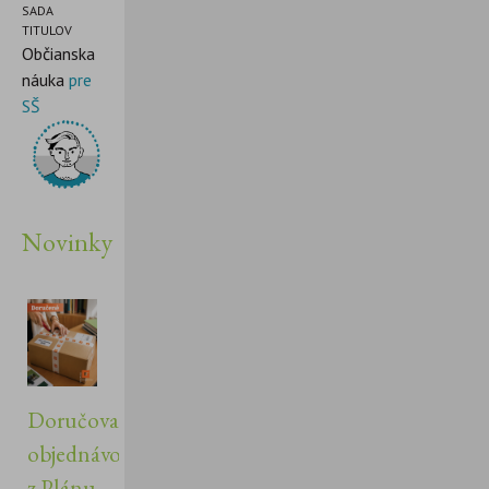
SADA
TITULOV
Občianska
náuka
pre
SŠ
Novinky
Doručovanie
objednávok
z Plánu