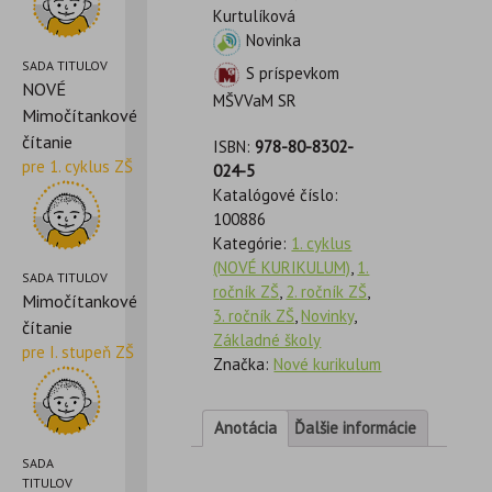
Kurtulíková
Novinka
SADA TITULOV
S príspevkom
NOVÉ
MŠVVaM SR
Mimočítankové
čítanie
ISBN:
978-80-8302-
pre 1. cyklus ZŠ
024-5
Katalógové číslo:
100886
Kategórie:
1. cyklus
(NOVÉ KURIKULUM)
,
1.
SADA TITULOV
ročník ZŠ
,
2. ročník ZŠ
,
Mimočítankové
3. ročník ZŠ
,
Novinky
,
čítanie
Základné školy
pre I. stupeň ZŠ
Značka:
Nové kurikulum
Anotácia
Ďalšie informácie
SADA
TITULOV