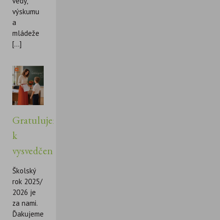
vedy,
výskumu
a
mládeže
[...]
Gratulujeme
k
vysvedčeniu!
Školský
rok 2025/
2026 je
za nami.
Ďakujeme