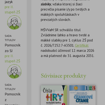
jazyk
slabiky
, vďaka ktorej si žiaci
pre II.
precvičia písanie i/y po tvrdých a
stupeň ZŠ
mäkkých spoluhláskach v
prevzatých slovách.
MŠVVaM SR schválilo titul
Zvládnime ľahko a hravo tvrdé a
SADA
mäkké slabiky pre 1. cyklus ZŠ pod
TITULOV
Pomocník
č. 2026/7252:7-A3501.
Certifikát
zo SJ
nadobudol účinnosť 12. marca 2026
a má platnosť do 31. augusta 2031.
pre II.
stupeň ZŠ
Súvisiace produkty
SADA
TITULOV
Pomocník
z