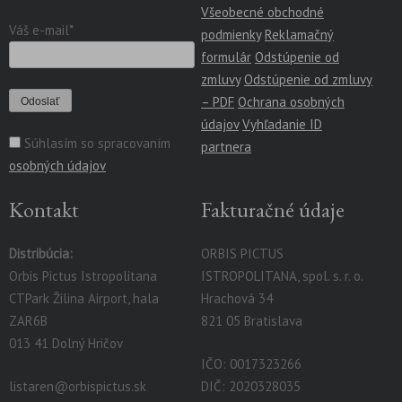
Všeobecné obchodné
Váš e-mail*
podmienky
Reklamačný
formulár
Odstúpenie od
zmluvy
Odstúpenie od zmluvy
– PDF
Ochrana osobných
údajov
Vyhľadanie ID
Súhlasím so spracovaním
partnera
osobných údajov
Kontakt
Fakturačné údaje
Distribúcia:
ORBIS PICTUS
Orbis Pictus Istropolitana
ISTROPOLITANA, spol. s. r. o.
CTPark Žilina Airport, hala
Hrachová 34
ZAR6B
821 05 Bratislava
013 41 Dolný Hričov
IČO: 0017323266
listaren@orbispictus.sk
DIČ: 2020328035