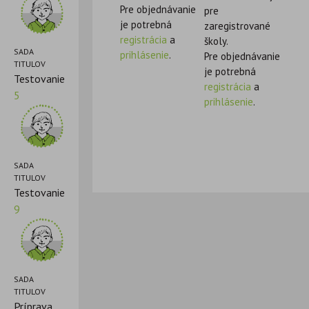
Pre objednávanie
pre
je potrebná
zaregistrované
registrácia
a
školy.
SADA
prihlásenie
.
Pre objednávanie
TITULOV
je potrebná
Testovanie
registrácia
a
5
prihlásenie
.
SADA
TITULOV
Testovanie
9
SADA
TITULOV
Príprava