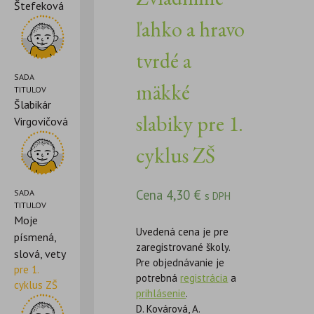
Štefeková
ľahko a hravo
tvrdé a
SADA
mäkké
TITULOV
Šlabikár
slabiky pre 1.
Virgovičová
cyklus ZŠ
Cena
4,30
€
SADA
s DPH
TITULOV
Moje
Uvedená cena je pre
písmená,
zaregistrované školy.
slová, vety
Pre objednávanie je
pre 1.
potrebná
registrácia
a
cyklus ZŠ
prihlásenie
.
D. Kovárová, A.