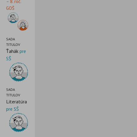
– 8. roč.
GOŠ
SADA
TITULOV
Ťahák
pre
SŠ
SADA
TITULOV
Literatúra
pre SŠ