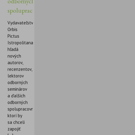
odborných
spolupracovníkov
Vydavateľstvo
Orbis
Pictus
Istropolitana
hľadá
nových
autorov,
recenzentov,
lektorov
odborných
seminárov
a ďalších
odborných
spolupracovníkov,
ktorí by
sa chceli
zapojiť