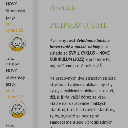
NOVÝ
Anotácia
Slovenský
jazyk
PRIPRAVUJEME
pre 1.
cyklus ZŠ
Pracovný zošit
Zvládnime ľahko a
hravo tvrdé a mäkké slabiky
je v
súlade so
ŠVP 1. CYKLUS – NOVÉ
KURIKULUM (2023)
a primárne ho
SADA
TITULOV
odporúčame pre 2. ročník ZŠ.
NOVÝ
Slovenský
Na pracovných dvojstranách sa žiaci
jazyk
stretnú s tvrdými slabikami hy, chy,
pre I.
ky, gy a mäkkými slabikami ci, dzi, či,
stupeň ZŠ
dži, ši, ji. Najväčší dôraz sa však
kladie na rozlišovanie mäkkých
slabík di, ti, ni, li a tvrdých slabík dy,
ty, ny, ly, ktoré sa postupne
samostatne alebo v protikladných
SADA