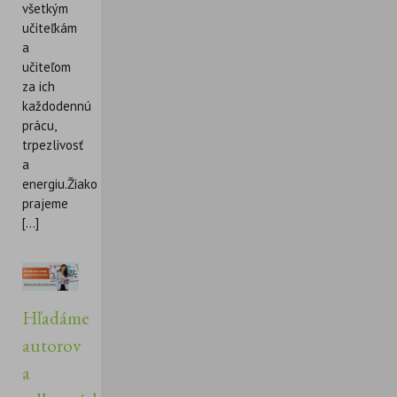
všetkým
učiteľkám
a
učiteľom
za ich
každodennú
prácu,
trpezlivosť
a
energiu.Žiakom
prajeme
[...]
Hľadáme
autorov
a