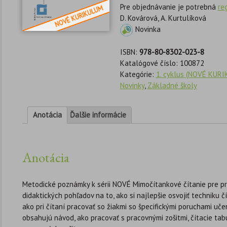
Pre objednávanie je potrebná
re
D. Kovárová, A. Kurtulíková
Novinka
ISBN:
978-80-8302-023-8
Katalógové číslo:
100872
Kategórie:
1. cyklus (NOVÉ KUR
Novinky
,
Základné školy
Anotácia
Ďalšie informácie
Anotácia
Metodické poznámky k sérii NOVÉ Mimočítankové čítanie pre p
didaktických pohľadov na to, ako si najlepšie osvojiť techniku čí
ako pri čítaní pracovať so žiakmi so špecifickými poruchami u
obsahujú návod, ako pracovať s pracovnými zošitmi, čítacie tab