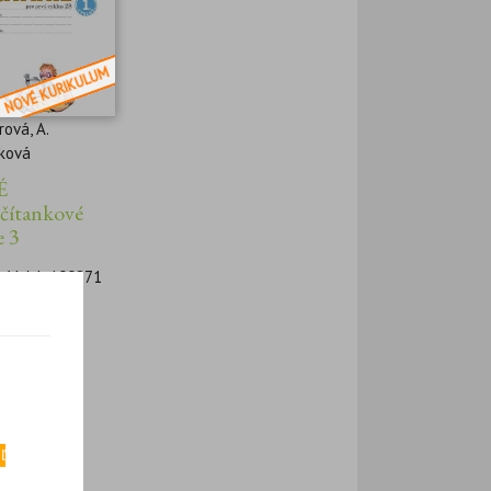
rová, A.
íková
É
čítankové
e 3
vý kód: 100871
ľ