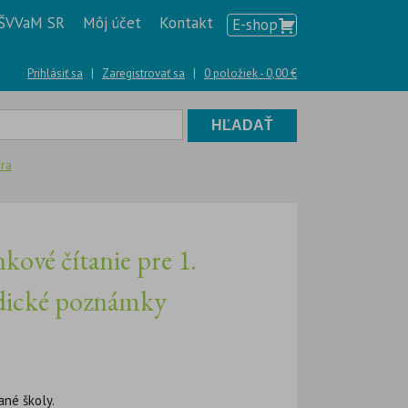
ŠVVaM SR
Môj účet
Kontakt
E-shop
Prihlásiť sa
|
Zaregistrovať sa
|
0 položiek -
0,00
€
úra
vé čítanie pre 1.
dické poznámky
ané školy.