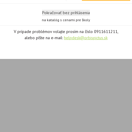
potrebná
registrácia
a
potrebná
registrácia
a
prihlásenie
.
prihlásenie
.
Pokračovať bez prihlásenia
na katalóg s cenami pre školy
V prípade problémov volajte prosím na číslo 0911611211,
alebo píšte na e-mail:
helpdesk@orbispictus.sk