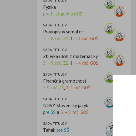
SADA TITULOV
Fyzika
pre II. stupeň a GOŠ
SADA TITULOV
Pravopisný semafor
5. – 8. roč. ZŠ
,
1. – 3. roč. GOŠ
SADA TITULOV
Zbierka úloh z matematiky
5. – 9. roč. ZŠ
,
1. – 4. roč. GOŠ
SADA TITULOV
Finančná gramotnosť
7.-9. roč ZŠ
,
2.-4. roč. GOŠ
SADA TITULOV
NOVÝ Slovenský jazyk
pre SŠ
a
5. – 8. roč. GOŠ
SADA TITULOV
Ťahák
pre SŠ