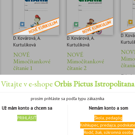
D. Ková
D. Kovárová, A.
D. Kovárová, A.
Kurtul
Kurtulíková
Kurtulíková
NOV
NOVÉ
NOVÉ
Mimo
Mimočítankové
Mimočítankové
čítani
čítanie 1
čítanie 2
Sklado
ISBN:
978-80-8120-
ISBN:
978-80-8120-
Vitajte v e-shope
Orbis Pictus Istropolitana
991-8
992-5
Skladový kód: 100852
Skladový kód: 100853
prosím prihláste sa podľa typu zákazníka
Už mám konto a chcem sa
Nemám konto a som
Cena
4,20
€
Cena
4,20
€
s DPH
s DPH
PRIHLÁSIŤ
Škola, pedagóg
Uvedená cena je pre
Uvedená cena je pre
zaregistrované školy.
zaregistrované školy.
Kníhkupec, predajca, podnikate
Pre objednávanie je
Pre objednávanie je
Rodič, žiak, súkromná osoba