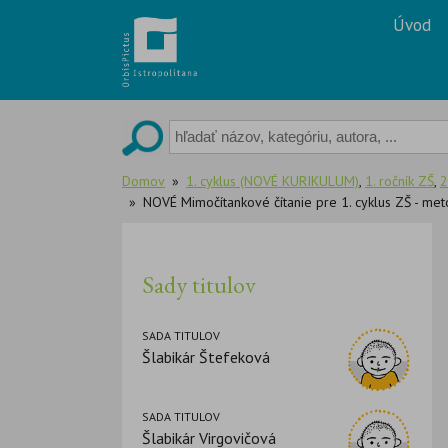
Skip
Úvod
to
content
Domov
1. cyklus (NOVÉ KURIKULUM)
,
1. ročník ZŠ
,
2
NOVÉ Mimočítankové čítanie pre 1. cyklus ZŠ - me
Sady titulov
SADA TITULOV
Šlabikár Štefeková
SADA TITULOV
Šlabikár Virgovičová