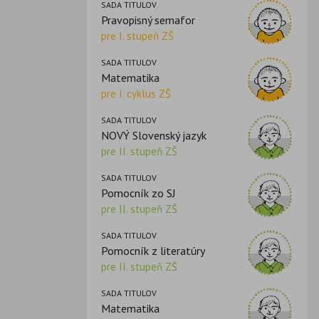
SADA TITULOV
Pravopisný semafor
pre I. stupeň ZŠ
SADA TITULOV
Matematika
pre I. cyklus ZŠ
SADA TITULOV
NOVÝ Slovenský jazyk
pre II. stupeň ZŠ
SADA TITULOV
Pomocník zo SJ
pre II. stupeň ZŠ
SADA TITULOV
Pomocník z literatúry
pre II. stupeň ZŠ
SADA TITULOV
Matematika