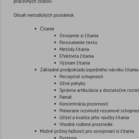
pracovných zošitov.
Obsah metodických poznámok
Čítanie
Osvojenie si čítania
Porozumenie textu
Metódy čítania
Efektivita čítania
Význam čítania
Základné predpoklady úspešného nácviku čítania
Percepčné schopnosti
Očné pohyby
Správna artikulácia a dostatočne rozvi
Pamäť
Koncentrácia pozornosti
Primerane rozvinuté rozumové schopnos
Učiteľ a kvalita jeho výučby čítania
Vhodné rodinné prostredie
Možné príčiny ťažkostí pro osvojovaní si čítania
Dyslexia