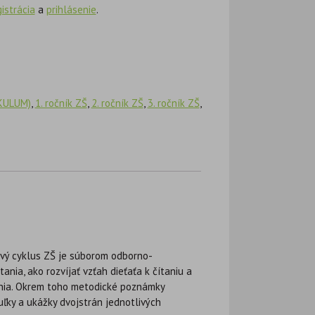
gistrácia
a
prihlásenie
.
IKULUM)
,
1. ročník ZŠ
,
2. ročník ZŠ
,
3. ročník ZŠ
,
rvý cyklus ZŠ je súborom odborno-
tania, ako rozvíjať vzťah dieťaťa k čítaniu a
čenia. Okrem toho metodické poznámky
uľky a ukážky dvojstrán jednotlivých