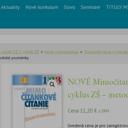
Aktuality
Nové kurikulum
Slovo
Semináre
TITULY M
. ročník ZŠ
,
3. ročník ZŠ
Jazyk a komunikácia
Slovenský jazyk + Literat
todické poznámky
NOVÉ Mimočítanko
cyklus ZŠ – meto
Cena
11,20
€
s DPH
Uvedená cena je pre zaregistrov