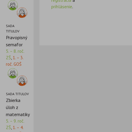
registrácia
a
prihlásenie
.
SADA
TITULOV
Pravopisný
semafor
5. – 8. roč.
ZŠ
,
1. – 3.
roč. GOŠ
SADA TITULOV
Zbierka
úloh z
matematiky
5. – 9. roč.
ZŠ
,
1. – 4.