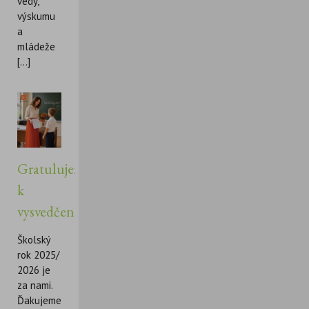
vedy,
výskumu
a
mládeže
[...]
Gratulujeme
k
vysvedčeniu!
Školský
rok 2025/
2026 je
za nami.
Ďakujeme