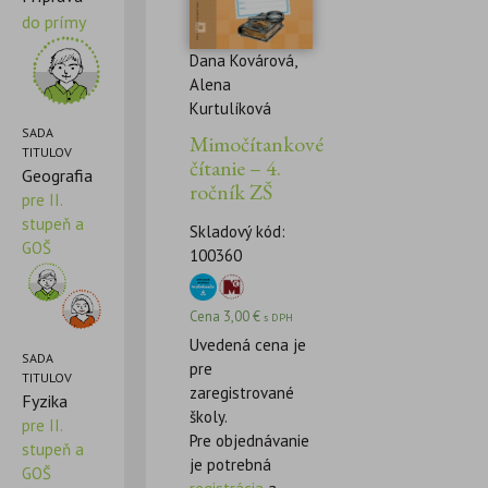
do prímy
Dana Kovárová,
Alena
Kurtulíková
SADA
Mimočítankové
TITULOV
čítanie – 4.
Geografia
ročník ZŠ
pre II.
stupeň a
Skladový kód:
GOŠ
100360
Cena
3,00
€
s DPH
Uvedená cena je
SADA
pre
TITULOV
zaregistrované
Fyzika
školy.
pre II.
Pre objednávanie
stupeň a
je potrebná
GOŠ