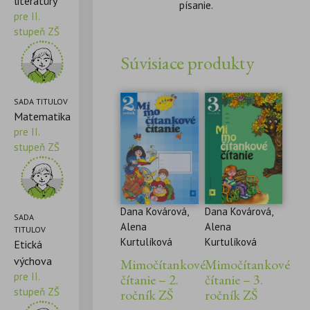
literatúry
písanie.
pre II.
stupeň ZŠ
Súvisiace produkty
SADA TITULOV
Matematika
pre II.
stupeň ZŠ
Dana Kovárová,
Dana Kovárová,
SADA
Alena
Alena
TITULOV
Kurtulíková
Kurtulíková
Etická
výchova
Mimočítankové
Mimočítankové
pre II.
čítanie – 2.
čítanie – 3.
stupeň ZŠ
ročník ZŠ
ročník ZŠ