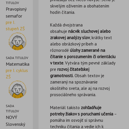
TITULOV
skvelým oživením a obohatením
Pravopisný
hodín čítania.
semafor
pre I.
Každá dvojstrana
stupeň ZŠ
obsahuje
nácvik
sluchovej alebo
zrakovej analýzy slov
, krátky text
alebo obrázkový príbeh a
rôznorodé
úlohy zamerané na
čítanie
s porozumením či orientáciu
SADA TITULOV
v texte
. Vytvára tým pevné základy
Matematika
pre
rozvoj
čitateľskej
pre I. cyklus
gramotnosti.
Obsah textov je
ZŠ
zameraný na spoznávanie
okolitého sveta, ale aj na rozvoj
prosociálneho správania.
SADA
Materiál takisto
zohľadňuje
TITULOV
potreby
žiakov s poruchami učenia
–
NOVÝ
pomáha im osvojiť si správnu
Slovenský
techniku čítania a vedie ich k