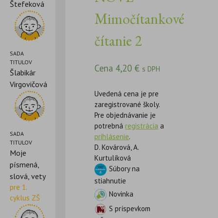
Štefeková
Mimočítankové
čítanie 2
SADA
TITULOV
Cena
4,20
€
s DPH
Šlabikár
Virgovičová
Uvedená cena je pre
zaregistrované školy.
Pre objednávanie je
potrebná
registrácia
a
SADA
prihlásenie
.
TITULOV
D. Kovárová, A.
Moje
Kurtulíková
písmená,
Súbory na
slová, vety
stiahnutie
pre 1.
Novinka
cyklus ZŠ
S príspevkom