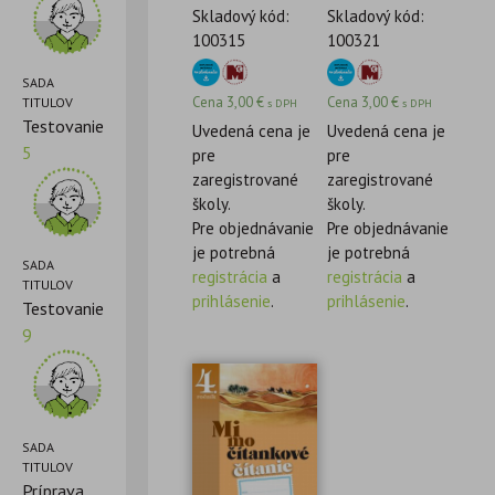
Skladový kód:
Skladový kód:
100315
100321
SADA
Cena
3,00
€
Cena
3,00
€
TITULOV
s DPH
s DPH
Testovanie
Uvedená cena je
Uvedená cena je
5
pre
pre
zaregistrované
zaregistrované
školy.
školy.
Pre objednávanie
Pre objednávanie
je potrebná
je potrebná
SADA
registrácia
a
registrácia
a
TITULOV
prihlásenie
.
prihlásenie
.
Testovanie
9
SADA
TITULOV
Príprava