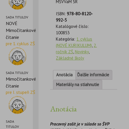
MŠVVaM SR
ISBN:
978-80-8120-
SADA TITULOV
992-5
NOVÉ
Katalógové číslo:
Mimočítankové
100853
čítanie
Kategória:
1. cyklus
pre 1. cyklus ZŠ
(NOVÉ KURIKULUM)
,
2.
ročník ZŠ
,
Novinky
,
Základné školy
SADA TITULOV
Anotácia
Ďalšie informácie
Mimočítankové
Materiály na stiahnutie
čítanie
pre I. stupeň ZŠ
Anotácia
SADA
Pracovný zošit je v súlade so ŠVP
TITULOV