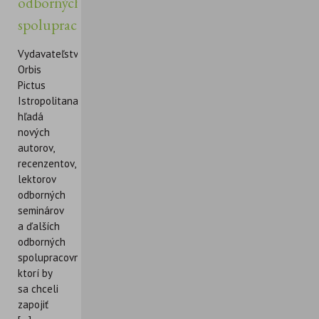
odborných
spolupracovníkov
Vydavateľstvo
Orbis
Pictus
Istropolitana
hľadá
nových
autorov,
recenzentov,
lektorov
odborných
seminárov
a ďalších
odborných
spolupracovníkov,
ktorí by
sa chceli
zapojiť