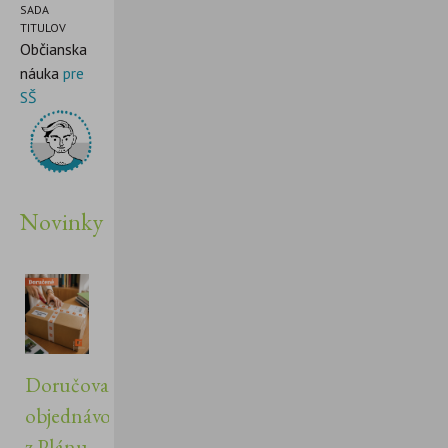
SADA
TITULOV
Občianska
náuka
pre
SŠ
Novinky
Doručovanie
objednávok
z Plánu