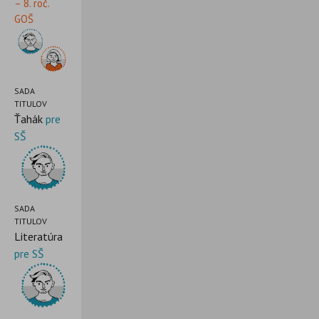
– 8. roč.
GOŠ
SADA
TITULOV
Ťahák
pre
SŠ
SADA
TITULOV
Literatúra
pre SŠ