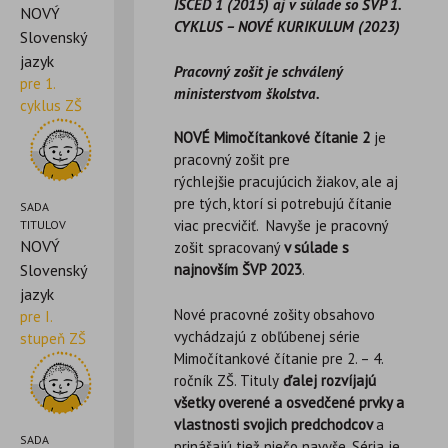
ISCED 1 (2015) aj v súlade so ŠVP 1.
NOVÝ
CYKLUS – NOVÉ KURIKULUM (2023)
Slovenský
jazyk
Pracovný zošit je schválený
pre 1.
ministerstvom školstva.
cyklus ZŠ
NOVÉ Mimočítankové čítanie 2
je
pracovný zošit pre
rýchlejšie pracujúcich žiakov, ale aj
pre tých, ktorí si potrebujú čítanie
SADA
viac precvičiť. Navyše je pracovný
TITULOV
NOVÝ
zošit spracovaný
v súlade s
Slovenský
najnovším ŠVP 2023
.
jazyk
Nové pracovné zošity obsahovo
pre I.
vychádzajú z obľúbenej série
stupeň ZŠ
Mimočítankové čítanie pre 2. – 4.
ročník ZŠ. Tituly
ďalej rozvíjajú
všetky overené a osvedčené prvky a
vlastnosti svojich predchodcov
a
SADA
prinášajú tiež niečo navyše. Séria je