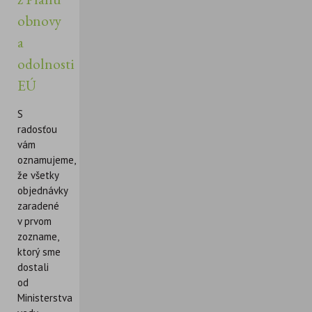
obnovy
a
odolnosti
EÚ
S
radosťou
vám
oznamujeme,
že všetky
objednávky
zaradené
v prvom
zozname,
ktorý sme
dostali
od
Ministerstva