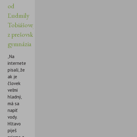
od
Ľudmily
Tobiášovej
z prešovského
gymnázia
„Na
internete
písali, že
ak je
človek
veľmi
hladný,
má sa
napiť
vody.
Hltavo
piješ