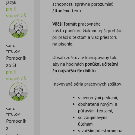
jazyk
schopnosti správne porozumieť
pre II.
čítanému textu.
stupeň ZŠ
Väčší formát
pracovného
zošita ponúkne žiakom lepší prehľad
pri práci s textom a viac priestoru
na písanie.
SADA
TITULOV
Obsah
zošitov je koncipovaný tak,
Pomocník
aby na hodinách
ponúkol učiteľovi
zo SJ
čo najväčšiu
flexibilitu
.
pre II.
stupeň ZŠ
Inovovaná séria pracovných zošitov:
s overenými prvkami,
obohatená novými a
SADA
pútavými textami,
TITULOV
so zaujímavými
Pomocník
úlohami,
z
s väčším priestorom na