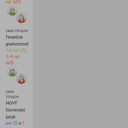
roč. GOŠ
SADA TITULOV
Finančná
gramotnosť
7.-9. roč ZŠ
,
2.-4. roč.
GOŠ
SADA
TITULOV
NOVÝ
Slovenský
jazyk
pre SŠ
a
5.