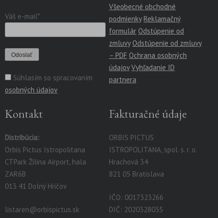
Všeobecné obchodné
Váš e-mail*
podmienky
Reklamačný
formulár
Odstúpenie od
zmluvy
Odstúpenie od zmluvy
– PDF
Ochrana osobných
údajov
Vyhľadanie ID
Súhlasím so spracovaním
partnera
osobných údajov
Kontakt
Fakturačné údaje
Distribúcia:
ORBIS PICTUS
Orbis Pictus Istropolitana
ISTROPOLITANA, spol. s. r. o.
CTPark Žilina Airport, hala
Hrachová 34
ZAR6B
821 05 Bratislava
013 41 Dolný Hričov
IČO: 0017323266
listaren@orbispictus.sk
DIČ: 2020328035