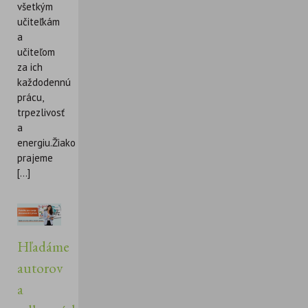
všetkým
učiteľkám
a
učiteľom
za ich
každodennú
prácu,
trpezlivosť
a
energiu.Žiakom
prajeme
[...]
Hľadáme
autorov
a