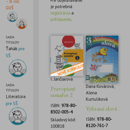
Pre objednávanie
– 8. roč.
je potrebná
GOŠ
registrácia
a
prihlásenie
.
SADA
TITULOV
Ťahák
pre
SŠ
I. Jančiarová
SADA
Dana Kovárová,
Pravopisný
TITULOV
Alena
semafor 2
Literatúra
Kurtulíková
pre SŠ
ISBN:
978-80-
Vybrané slová
8302-005-4
ISBN:
978-80-
Skladový kód:
8120-761-7
100818