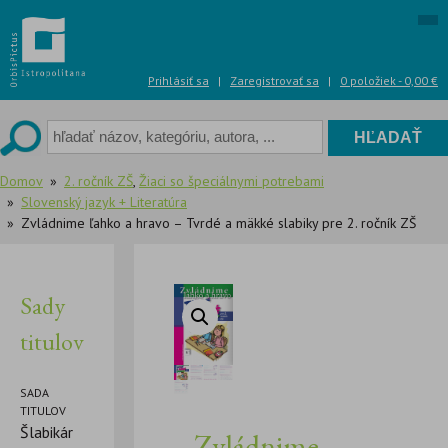
Skip
to
content
Prihlásiť sa
|
Zaregistrovať sa
|
0 položiek -
0,00
€
Domov
2. ročník ZŠ
,
Žiaci so špeciálnymi potrebami
Slovenský jazyk + Literatúra
Zvládnime ľahko a hravo – Tvrdé a mäkké slabiky pre 2. ročník ZŠ
Sady
titulov
SADA
TITULOV
Šlabikár
Zvládnime