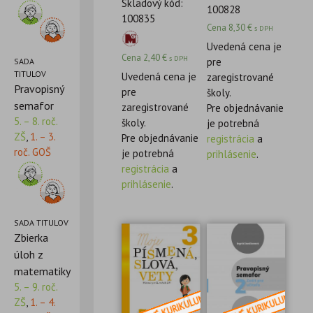
Skladový kód:
100828
100835
Cena
8,30
€
s DPH
Uvedená cena je
Cena
2,40
€
s DPH
pre
SADA
TITULOV
Uvedená cena je
zaregistrované
Pravopisný
pre
školy.
semafor
zaregistrované
Pre objednávanie
5. – 8. roč.
školy.
je potrebná
ZŠ
,
1. – 3.
Pre objednávanie
registrácia
a
roč. GOŠ
je potrebná
prihlásenie
.
registrácia
a
prihlásenie
.
SADA TITULOV
Zbierka
úloh z
matematiky
5. – 9. roč.
ZŠ
,
1. – 4.