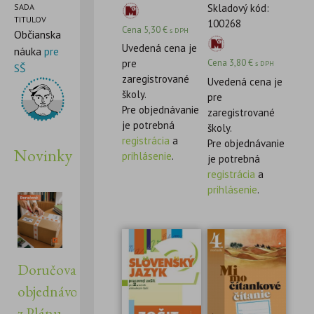
SADA
Skladový kód:
TITULOV
100268
Cena
5,30
€
s DPH
Občianska
Uvedená cena je
náuka
pre
pre
Cena
3,80
€
s DPH
SŠ
zaregistrované
Uvedená cena je
školy.
pre
Pre objednávanie
zaregistrované
je potrebná
školy.
registrácia
a
Pre objednávanie
Novinky
prihlásenie
.
je potrebná
registrácia
a
prihlásenie
.
Doručovanie
objednávok
z Plánu