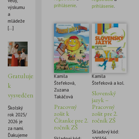
vedy,
prihlásenie
.
prihlásenie
.
výskumu
a
mládeže
[...]
Gratulujeme
Kamila
Kamila
Štefeková,
Štefeková a kol.
k
Zuzana
Slovenský
vysvedčeniu!
Takáčová
jazyk –
Pracovný
Pracovný
Školský
zošit k
zošit pre 2.
rok 2025/
Čítanke pre 2.
ročník ZŠ
2026 je
ročník ZŠ
za nami.
Skladový kód:
Ďakujeme
Skladový kód:
100356