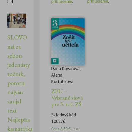
[...]
prihlásenie
.
prihlásenie
.
SLOVO
má za
sebou
jedenásty
Dana Kovárová,
ročník,
Alena
Kurtulíková
porotu
ZPU –
najviac
Vybrané slová
zaujal
pre 3. roč. ZŠ
text
Skladový kód:
Najlepšia
100276
kamarátka
Cena
8,30
€
s DPH