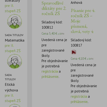
literatúry
Spravodlivé
Anhová
pre II.
diktáty pre 2.
Písanie pre 4.
stupeň ZŠ
ročník ZŠ
ročník ZŠ –
Moje
Skladový kód:
písmená,
100812
slová, vety 4
Cena
5,40
€
s DPH
SADA TITULOV
Uvedená cena je
Skladový kód:
Matematika
pre
100817
pre II.
zaregistrované
stupeň ZŠ
školy.
Cena
4,10
€
s DPH
Pre objednávanie
Uvedená cena je
je potrebná
pre
registrácia
a
SADA
zaregistrované
prihlásenie
.
TITULOV
školy.
Etická
Pre objednávanie
výchova
je potrebná
pre II.
registrácia
a
stupeň ZŠ
prihlásenie
.