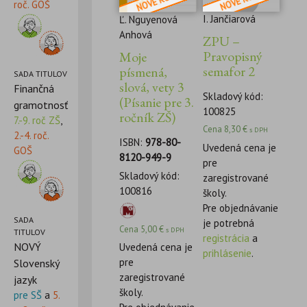
roč. GOŠ
I. Jančiarová
Ľ. Nguyenová
Anhová
ZPU –
Pravopisný
Moje
semafor 2
písmená,
SADA TITULOV
slová, vety 3
Finančná
Skladový kód:
(Písanie pre 3.
gramotnosť
100825
ročník ZŠ)
7.-9. roč ZŠ
,
Cena
8,30
€
s DPH
2.-4. roč.
ISBN:
978-80-
Uvedená cena je
GOŠ
8120-949-9
pre
Skladový kód:
zaregistrované
100816
školy.
Pre objednávanie
SADA
je potrebná
Cena
5,00
€
s DPH
TITULOV
registrácia
a
NOVÝ
Uvedená cena je
prihlásenie
.
pre
Slovenský
zaregistrované
jazyk
školy.
pre SŠ
a
5.