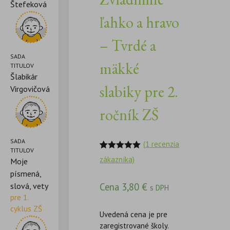
Štefeková
ľahko a hravo
– Tvrdé a
SADA
mäkké
TITULOV
Šlabikár
slabiky pre 2.
Virgovičová
ročník ZŠ
SADA
(
1
recenzia
TITULOV
Hodnotenie
1
zákazníka)
Moje
5.00
z 5 na
základe
písmená,
zákazníckej
slová, vety
Cena
3,80
€
recenzie
s DPH
pre 1.
cyklus ZŠ
Uvedená cena je pre
zaregistrované školy.