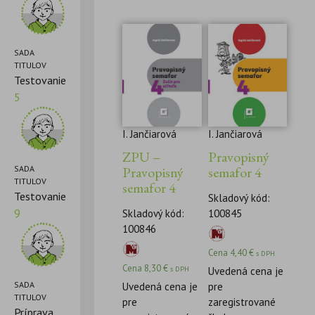
SADA
TITULOV
Testovanie
5
I. Jančiarová
I. Jančiarová
ZPU –
Pravopisný
Pravopisný
semafor 4
SADA
TITULOV
semafor 4
Testovanie
Skladový kód:
9
Skladový kód:
100845
100846
Cena
4,40
€
s DPH
Cena
8,30
€
s DPH
Uvedená cena je
SADA
Uvedená cena je
pre
TITULOV
pre
zaregistrované
Príprava