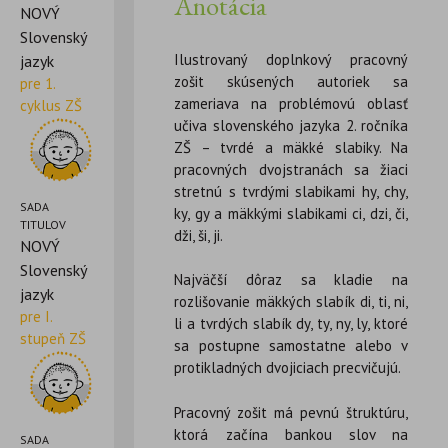
Anotácia
NOVÝ
Slovenský
Ilustrovaný doplnkový pracovný
jazyk
zošit skúsených autoriek sa
pre 1.
zameriava na problémovú oblasť
cyklus ZŠ
učiva slovenského jazyka 2. ročníka
ZŠ – tvrdé a mäkké slabiky. Na
pracovných dvojstranách sa žiaci
stretnú s tvrdými slabikami hy, chy,
SADA
ky, gy a mäkkými slabikami ci, dzi, či,
TITULOV
dži, ši, ji.
NOVÝ
Slovenský
Najväčší dôraz sa kladie na
jazyk
rozlišovanie mäkkých slabík di, ti, ni,
pre I.
li a tvrdých slabík dy, ty, ny, ly, ktoré
stupeň ZŠ
sa postupne samostatne alebo v
protikladných dvojiciach precvičujú.
Pracovný zošit má pevnú štruktúru,
ktorá začína bankou slov na
SADA