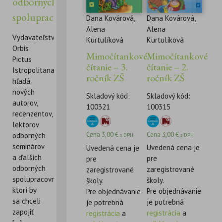
odborných
spolupracovníkov
Dana Kovárová,
Dana Kovárová,
Alena
Alena
Vydavateľstvo
Kurtulíková
Kurtulíková
Orbis
Mimočítankové
Mimočítankové
Pictus
čítanie – 2.
čítanie – 3.
Istropolitana
ročník ZŠ
ročník ZŠ
hľadá
nových
Skladový kód:
Skladový kód:
autorov,
100315
100321
recenzentov,
lektorov
Cena
3,00
€
Cena
3,00
€
odborných
s DPH
s DPH
seminárov
Uvedená cena je
Uvedená cena je
a ďalších
pre
pre
odborných
zaregistrované
zaregistrované
spolupracovníkov,
školy.
školy.
ktorí by
Pre objednávanie
Pre objednávanie
sa chceli
je potrebná
je potrebná
zapojiť
registrácia
a
registrácia
a