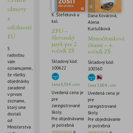
obnovy
K. Štefeková a
Dana Kovárová,
a
kol.
Alena
odolnosti
Kurtulíková
ZPU –
EÚ
Slovenský
Mimočítankové
jazyk pre 2.
čítanie – 4.
S
ročník ZŠ
ročník ZŠ
radosťou
Skladový kód:
vám
Skladový kód:
100622
oznamujeme,
100360
že všetky
objednávky
Cena
8,30
€
Cena
3,00
€
s DPH
s DPH
zaradené
Uvedená cena je
Uvedená cena je
v prvom
pre
pre
zozname,
zaregistrované
zaregistrované
ktorý sme
školy.
školy.
dostali
Pre objednávanie
Pre objednávanie
od
je potrebná
je potrebná
Ministerstva
registrácia
a
registrácia
a