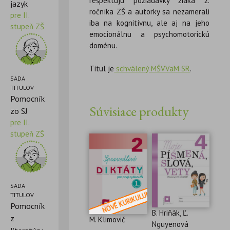
rešpektujú požiadavky žiaka 2.
jazyk
ročníka ZŠ a autorky sa nezamerali
pre II.
iba na kognitívnu, ale aj na jeho
stupeň ZŠ
emocionálnu a psychomotorickú
doménu.
Titul je
schválený MŠVVaM SR
.
SADA
TITULOV
Pomocník
Súvisiace produkty
zo SJ
pre II.
stupeň ZŠ
SADA
TITULOV
Pomocník
B. Hriňák, Ľ.
z
M. Klimovič
Nguyenová