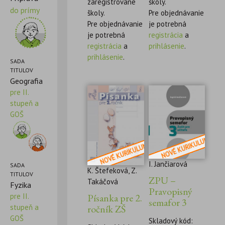
zaregistrované
školy.
do prímy
školy.
Pre objednávanie
Pre objednávanie
je potrebná
je potrebná
registrácia
a
registrácia
a
prihlásenie
.
prihlásenie
.
SADA
TITULOV
Geografia
pre II.
stupeň a
GOŠ
I. Jančiarová
SADA
K. Štefeková, Z.
TITULOV
ZPU –
Takáčová
Fyzika
Pravopisný
pre II.
Písanka pre 2.
semafor 3
stupeň a
ročník ZŠ
GOŠ
Skladový kód: