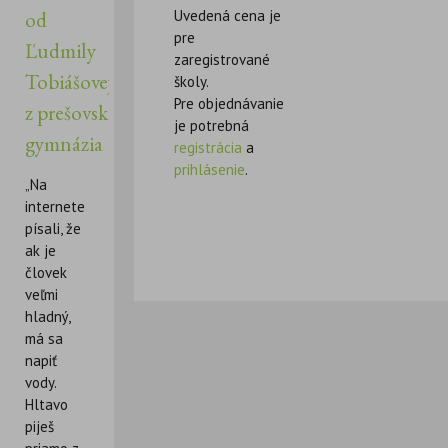
Uvedená cena je
od
pre
Ľudmily
zaregistrované
Tobiášovej
školy.
Pre objednávanie
z prešovského
je potrebná
gymnázia
registrácia
a
prihlásenie
.
„Na
internete
písali, že
ak je
človek
veľmi
hladný,
má sa
napiť
vody.
Hltavo
piješ