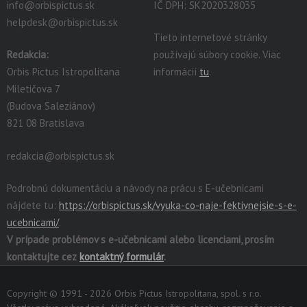
info@orbispictus.sk
IČ DPH: SK2020328035
helpdesk@orbispictus.sk
Tieto internetové stránky
Redakcia:
používajú súbory cookie. Viac
Orbis Pictus Istropolitana
informácií
tu
.
Miletičova 7
(Budova Saleziánov)
821 08 Bratislava
redakcia@orbispictus.sk
Podrobnú dokumentáciu a návody na prácu s E-učebnicami
nájdete tu:
https://orbispictus.sk/vyuka-co-naje-fektivnejsie-s-e-
ucebnicami/
.
V prípade problémov s e-učebnicami alebo licenciami, prosím
kontaktujte cez
kontaktný formulár
.
Copyright © 1991 - 2026 Orbis Pictus Istropolitana, spol. s r.o.