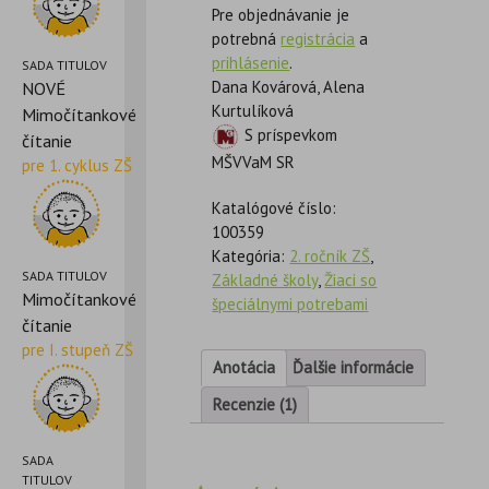
Pre objednávanie je
potrebná
registrácia
a
prihlásenie
.
SADA TITULOV
Dana Kovárová, Alena
NOVÉ
Kurtulíková
Mimočítankové
S príspevkom
čítanie
MŠVVaM SR
pre 1. cyklus ZŠ
Katalógové číslo:
100359
Kategória:
2. ročník ZŠ
,
SADA TITULOV
Základné školy
,
Žiaci so
Mimočítankové
špeciálnymi potrebami
čítanie
pre I. stupeň ZŠ
Anotácia
Ďalšie informácie
Recenzie (1)
SADA
TITULOV