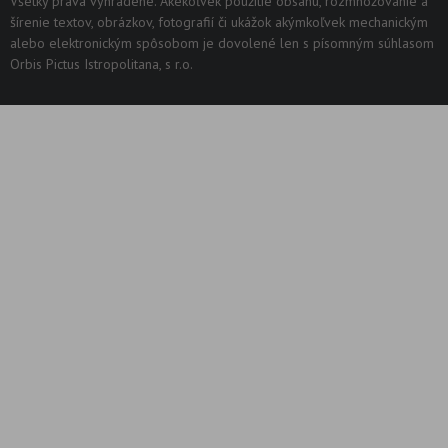
Všetky práva vyhradené. Akékoľvek použitie obsahu, rozmnožovanie a
šírenie textov, obrázkov, fotografií či ukážok akýmkoľvek mechanickým
alebo elektronickým spôsobom je dovolené len s písomným súhlasom
Orbis Pictus Istropolitana, s r.o.