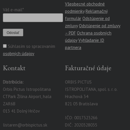
Všeobecné obchodné
Váš e-mail*
podmienky
Reklamačný
formulár
Odstúpenie od
zmluvy
Odstúpenie od zmluvy
– PDF
Ochrana osobných
údajov
Vyhľadanie ID
Súhlasím so spracovaním
partnera
osobných údajov
Kontakt
Fakturačné údaje
Distribúcia:
ORBIS PICTUS
Orbis Pictus Istropolitana
ISTROPOLITANA, spol. s. r. o.
CTPark Žilina Airport, hala
Hrachová 34
ZAR6B
821 05 Bratislava
013 41 Dolný Hričov
IČO: 0017323266
listaren@orbispictus.sk
DIČ: 2020328035