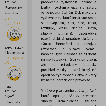
precvičenie výslovnosti, pokračuje
TITULOV
krátkym textom a väčšina priestoru
Pravopisný
je venovaná úlohám. Žiak pracuje s
semafor
výslovnosťou, ktorú intuitívne spája
pre I.
s pravopisom, číta, píše, triedi,
stupeň ZŠ
rozlišuje, kreslí, dopĺňa (slová,
slabiky, písmená), usporadúva
(slová, slabiky), priraďuje obrázky a
týmito činnosťami si osvojuje
SADA TITULOV
rôznorodou a pútavou formou
Matematika
náročné učivo. Nekladie sa tu dôraz
pre I. cyklus
na morfologické hľadisko pri písaní,
ZŠ
ale na prirodzený fonetický
protiklad mäkký – tvrdý, ktorý má
oporu vo výslovnosti žiakov a ktorý
by sa mal odraziť v ich pravopise.
SADA
V závere pracovného zošita je časť,
TITULOV
ktorá opakuje všetky prebrané
NOVÝ
slabiky. Komunikačné situácie
Slovenský