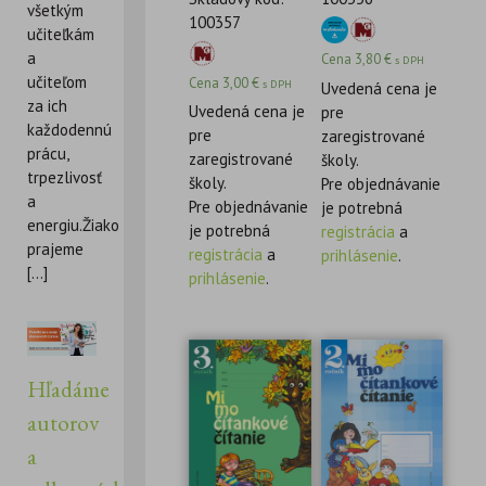
všetkým
100357
učiteľkám
a
Cena
3,80
€
s DPH
učiteľom
Cena
3,00
€
s DPH
Uvedená cena je
za ich
Uvedená cena je
pre
každodennú
pre
zaregistrované
prácu,
zaregistrované
školy.
trpezlivosť
školy.
Pre objednávanie
a
Pre objednávanie
je potrebná
energiu.Žiakom
je potrebná
registrácia
a
prajeme
registrácia
a
prihlásenie
.
[...]
prihlásenie
.
Hľadáme
autorov
a