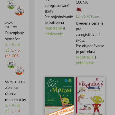
100730
zaregistrované
školy.
Pre objednávanie
Cena
5,70
€
s DPH
je potrebná
SADA
Uvedená cena je
TITULOV
registrácia
a
pre
Pravopisný
prihlásenie
.
zaregistrované
semafor
školy.
5. – 8. roč.
Pre objednávanie
ZŠ
,
1. – 3.
je potrebná
roč. GOŠ
registrácia
a
prihlásenie
.
SADA TITULOV
Zbierka
úloh z
matematiky
5. – 9. roč.
ZŠ
,
1. – 4.