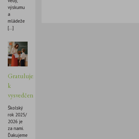
vedy,
výskumu
a
mládeže
[...]
Gratulujeme
k
vysvedčeniu!
Školský
rok 2025/
2026 je
za nami.
Ďakujeme