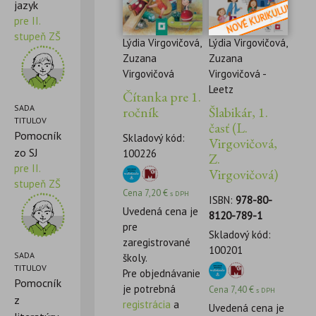
jazyk
pre II.
stupeň ZŠ
Lýdia Virgovičová,
Lýdia Virgovičová,
Zuzana
Zuzana
Virgovičová
Virgovičová -
Leetz
Čítanka pre 1.
SADA
ročník
Šlabikár, 1.
TITULOV
časť (L.
Pomocník
Skladový kód:
Virgovičová,
zo SJ
100226
Z.
pre II.
Virgovičová)
stupeň ZŠ
Cena
7,20
€
s DPH
ISBN:
978-80-
Uvedená cena je
8120-789-1
pre
Skladový kód:
zaregistrované
100201
SADA
školy.
TITULOV
Pre objednávanie
Pomocník
je potrebná
Cena
7,40
€
s DPH
z
registrácia
a
Uvedená cena je