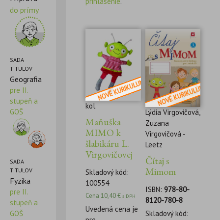
prihlásenie
.
do prímy
SADA
TITULOV
Geografia
pre II.
stupeň a
kol.
GOŠ
Lýdia Virgovičová,
Maňuška
Zuzana
MIMO k
Virgovičová -
šlabikáru L.
Leetz
Virgovičovej
Čítaj s
SADA
Mimom
TITULOV
Skladový kód:
Fyzika
100554
ISBN:
978-80-
pre II.
Cena
10,40
€
s DPH
8120-780-8
stupeň a
Uvedená cena je
Skladový kód:
GOŠ
pre