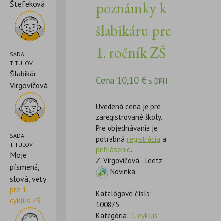
poznámky k
Štefeková
šlabikáru pre
1. ročník ZŠ
SADA
TITULOV
Šlabikár
Cena
10,10
€
s DPH
Virgovičová
Uvedená cena je pre
zaregistrované školy.
Pre objednávanie je
SADA
potrebná
registrácia
a
TITULOV
prihlásenie
.
Moje
Z. Virgovičová - Leetz
písmená,
Novinka
slová, vety
pre 1.
Katalógové číslo:
cyklus ZŠ
100875
Kategória:
1. cyklus