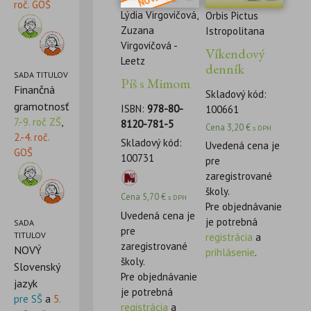
roč. GOŠ
Lýdia Virgovičová,
Orbis Pictus
Zuzana
Istropolitana
Virgovičová -
Víkendový
Leetz
denník
SADA TITULOV
Píš s Mimom
Finančná
Skladový kód:
gramotnosť
ISBN:
978-80-
100661
7.-9. roč ZŠ
,
8120-781-5
Cena
3,20
€
s DPH
2.-4. roč.
Skladový kód:
Uvedená cena je
GOŠ
100731
pre
zaregistrované
školy.
Cena
5,70
€
s DPH
Pre objednávanie
Uvedená cena je
je potrebná
SADA
pre
TITULOV
registrácia
a
zaregistrované
NOVÝ
prihlásenie
.
školy.
Slovenský
Pre objednávanie
jazyk
je potrebná
pre SŠ
a
5.
registrácia
a