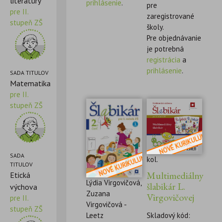
literatúry
prihlásenie
.
pre
pre II.
zaregistrované
stupeň ZŠ
školy.
Pre objednávanie
je potrebná
registrácia
a
prihlásenie
.
SADA TITULOV
Matematika
pre II.
stupeň ZŠ
SADA
kol.
TITULOV
Multimediálny
Etická
Lýdia Virgovičová,
šlabikár L.
výchova
Zuzana
Virgovičovej
pre II.
Virgovičová -
stupeň ZŠ
Leetz
Skladový kód: