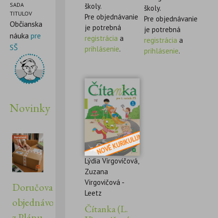
SADA
školy.
školy.
TITULOV
Pre objednávanie
Pre objednávanie
Občianska
je potrebná
je potrebná
náuka
pre
registrácia
a
registrácia
a
SŠ
prihlásenie
.
prihlásenie
.
Novinky
Lýdia Virgovičová,
Zuzana
Virgovičová -
Doručovanie
Leetz
objednávok
Čítanka (L.
z Plánu