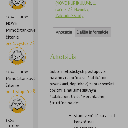
(NOVÉ KURIKULUM)
,
1.
ročník ZŠ
,
Novinky
,
Základné školy
SADA TITULOV
NOVÉ
Mimočítankové
Anotácia
Ďalšie informácie
čítanie
pre 1. cyklus ZŠ
Anotácia
Súbor metodických postupov a
SADA TITULOV
návrhov na prácu so šlabikárom,
Mimočítankové
písankami, doplnkovými pracovnými
čítanie
zošitmi a multimediálnym
pre I. stupeň ZŠ
šlabikárom. Učiteľ v prehľadnej
štruktúre nájde:
stanovenú tému a cieľ
SADA
konkrétnej
TITULOV