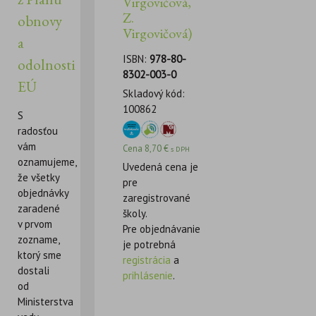
Virgovičová,
Z.
obnovy
Virgovičová)
a
ISBN:
978-80-
odolnosti
8302-003-0
EÚ
Skladový kód:
100862
S
radosťou
vám
Cena
8,70
€
s DPH
oznamujeme,
Uvedená cena je
že všetky
pre
objednávky
zaregistrované
zaradené
školy.
v prvom
Pre objednávanie
zozname,
je potrebná
ktorý sme
registrácia
a
dostali
prihlásenie
.
od
Ministerstva