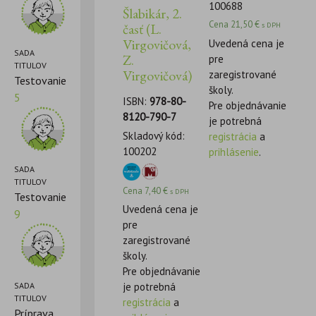
100688
Šlabikár, 2.
Cena
21,50
€
časť (L.
s DPH
Virgovičová,
Uvedená cena je
SADA
Z.
pre
TITULOV
Virgovičová)
zaregistrované
Testovanie
školy.
5
ISBN:
978-80-
Pre objednávanie
8120-790-7
je potrebná
Skladový kód:
registrácia
a
100202
prihlásenie
.
SADA
TITULOV
Cena
7,40
€
s DPH
Testovanie
Uvedená cena je
9
pre
zaregistrované
školy.
Pre objednávanie
SADA
je potrebná
TITULOV
registrácia
a
Príprava