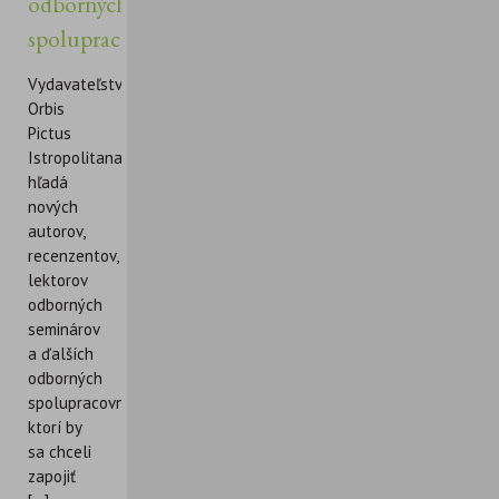
odborných
spolupracovníkov
Vydavateľstvo
Orbis
Pictus
Istropolitana
hľadá
nových
autorov,
recenzentov,
lektorov
odborných
seminárov
a ďalších
odborných
spolupracovníkov,
ktorí by
sa chceli
zapojiť