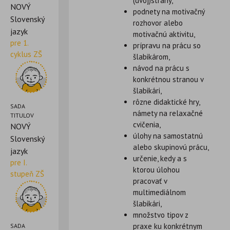
(dvoj)strany,
NOVÝ
podnety na motivačný
Slovenský
rozhovor alebo
jazyk
motivačnú aktivitu,
pre 1.
prípravu na prácu so
cyklus ZŠ
šlabikárom,
návod na prácu s
konkrétnou stranou v
šlabikári,
rôzne didaktické hry,
SADA
námety na relaxačné
TITULOV
cvičenia,
NOVÝ
úlohy na samostatnú
Slovenský
alebo skupinovú prácu,
jazyk
určenie, kedy a s
pre I.
ktorou úlohou
stupeň ZŠ
pracovať v
multimediálnom
šlabikári,
množstvo tipov z
praxe ku konkrétnym
SADA