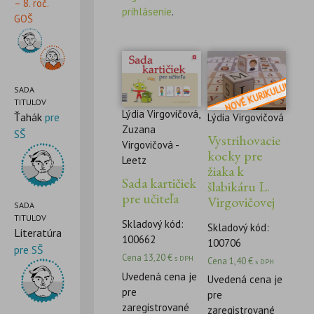
– 8. roč.
prihlásenie
.
GOŠ
SADA
TITULOV
Lýdia Virgovičová,
Ťahák
pre
Lýdia Virgovičová
Zuzana
SŠ
Vystrihovacie
Virgovičová -
kocky pre
Leetz
žiaka k
Sada kartičiek
šlabikáru L.
pre učiteľa
Virgovičovej
SADA
TITULOV
Skladový kód:
Skladový kód:
Literatúra
100662
100706
pre SŠ
Cena
13,20
€
s DPH
Cena
1,40
€
s DPH
Uvedená cena je
Uvedená cena je
pre
pre
zaregistrované
zaregistrované