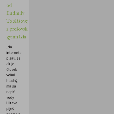
od
Ľudmily
Tobiášovej
z prešovského
gymnázia
„Na
internete
písali, že
ak je
človek
veľmi
hladný,
má sa
napiť
vody.
Hltavo
piješ