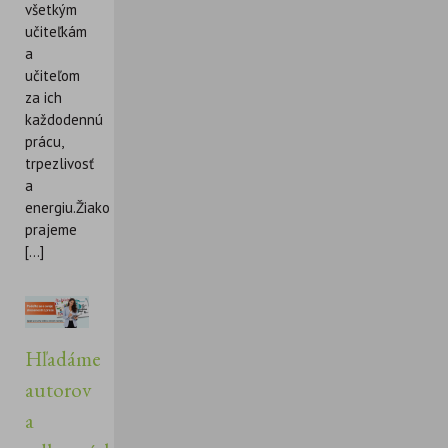
všetkým
učiteľkám
a
učiteľom
za ich
každodennú
prácu,
trpezlivosť
a
energiu.Žiakom
prajeme
[...]
Hľadáme
autorov
a