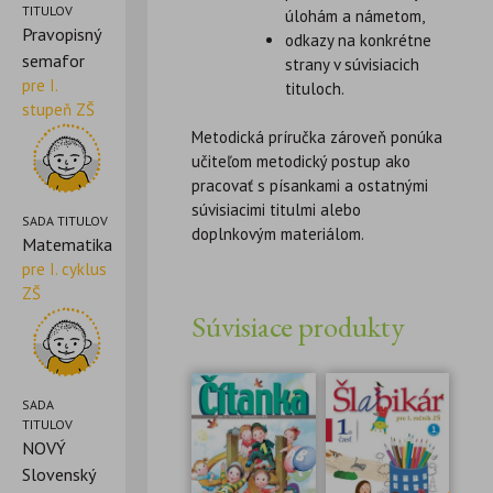
TITULOV
úlohám a námetom,
Pravopisný
odkazy na konkrétne
semafor
strany v súvisiacich
pre I.
tituloch.
stupeň ZŠ
Metodická príručka zároveň ponúka
učiteľom metodický postup ako
pracovať s písankami a ostatnými
súvisiacimi titulmi alebo
SADA TITULOV
doplnkovým materiálom.
Matematika
pre I. cyklus
ZŠ
Súvisiace produkty
SADA
TITULOV
NOVÝ
Slovenský