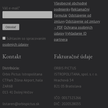
Všeobecné obchodné
Váš e-mail*
podmienky
Reklamačný
formulár
Odstúpenie od
zmluvy
Odstúpenie od zmluvy
– PDF
Ochrana osobných
údajov
Vyhľadanie ID
Súhlasím so spracovaním
partnera
osobných údajov
Kontakt
Fakturačné údaje
Distribúcia:
ORBIS PICTUS
Orbis Pictus Istropolitana
ISTROPOLITANA, spol. s. r. o.
CTPark Žilina Airport, hala
Hrachová 34
ZAR6B
821 05 Bratislava
013 41 Dolný Hričov
IČO: 0017323266
listaren@orbispictus.sk
DIČ: 2020328035