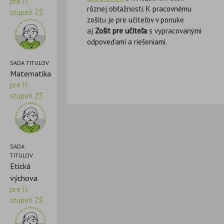
pre II.
rôznej obťažnosti. K pracovnému
stupeň ZŠ
zošitu je pre učiteľov v ponuke
aj
Zošit pre učiteľa
s vypracovanými
odpoveďami a riešeniami.
SADA TITULOV
Matematika
pre II.
stupeň ZŠ
SADA
TITULOV
Etická
výchova
pre II.
stupeň ZŠ