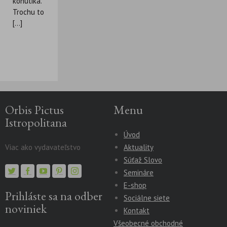
kohútika.
Trochu to
[...]
Orbis Pictus
Menu
Istropolitana
Úvod
Viac ako vydavateľstvo
Aktuality
Súťaž Slovo
Semináre
E-shop
Prihláste sa na odber
Sociálne siete
noviniek
Kontakt
Všeobecné obchodné