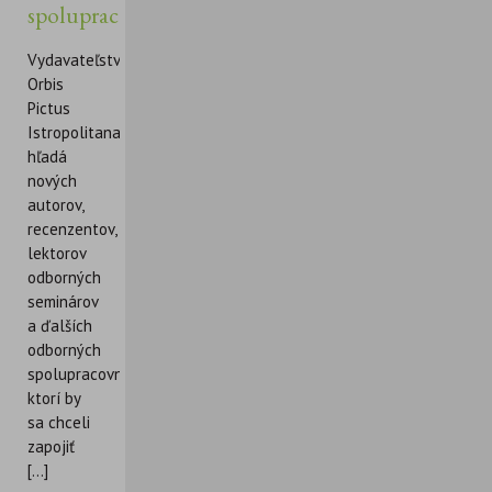
spolupracovníkov
Vydavateľstvo
Orbis
Pictus
Istropolitana
hľadá
nových
autorov,
recenzentov,
lektorov
odborných
seminárov
a ďalších
odborných
spolupracovníkov,
ktorí by
sa chceli
zapojiť
[...]