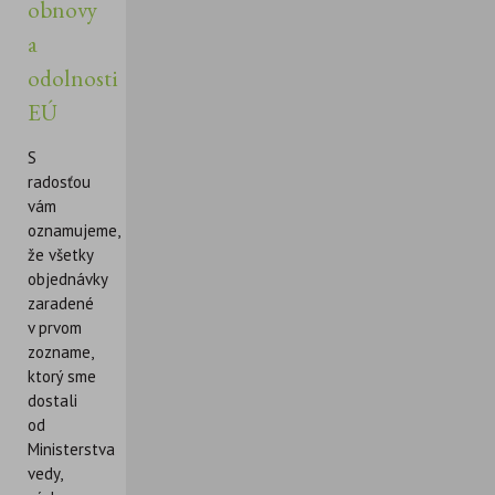
obnovy
a
odolnosti
EÚ
S
radosťou
vám
oznamujeme,
že všetky
objednávky
zaradené
v prvom
zozname,
ktorý sme
dostali
od
Ministerstva
vedy,