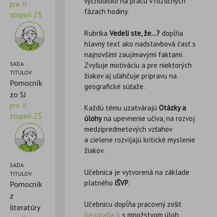
východisko na prácu v rozličných
pre II.
fázach hodiny.
stupeň ZŠ
Rubrika
Vedeli ste, že…?
dopĺňa
hlavný text ako nadstavbová časť s
najnovšími zaujímavými faktami.
SADA
Zvyšuje motiváciu a pre niektorých
TITULOV
žiakov aj uľahčuje prípravu na
Pomocník
geografické súťaže.
zo SJ
pre II.
Každú tému uzatvárajú
Otázky a
stupeň ZŠ
úlohy
na upevnenie učiva, na rozvoj
medzipredmetových vzťahov
a cielene rozvíjajú kritické myslenie
žiakov.
SADA
Učebnica je vytvorená na základe
TITULOV
platného
i
ŠVP
.
Pomocník
z
Učebnicu dopĺňa pracovný zošit
literatúry
Geografia 6
s množstvom úloh