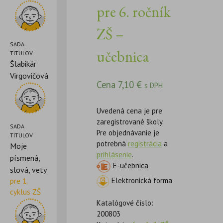
pre 6. ročník
ZŠ –
SADA
učebnica
TITULOV
Šlabikár
Virgovičová
Cena
7,10
€
s DPH
Uvedená cena je pre
zaregistrované školy.
SADA
Pre objednávanie je
TITULOV
potrebná
registrácia
a
Moje
prihlásenie
.
písmená,
E-učebnica
slová, vety
Elektronická forma
pre 1.
cyklus ZŠ
Katalógové číslo:
200803