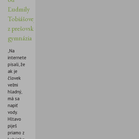
Ľudmily
Tobiášovej
z prešovského
gymnázia
„Na
internete
písali, že
ak je
človek
veľmi
hladný,
má sa
napiť
vody.
Hltavo
piješ
priamo z