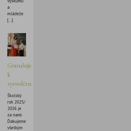
výskumu
a
mládeže
[...]
Gratulujeme
k
vysvedčeniu!
Školský
rok 2025/
2026 je
za nami.
Ďakujeme
všetkým