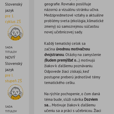
Slovenský
geografie. Rovnako posilňuje
názornú a vizuálnu stránku učiva.
jazyk
Medzipredmetové vzťahy a aktuálne
pre 1.
problémy sveta (ekológia, klimatické
cyklus ZŠ
zmeny) sú samozrejmou súčasťou
novej učebnicovej sady.
Každý tematický celok sa
SADA
začína
úvodnou motivačnou
TITULOV
dvojstranou
. Otázky na zamyslenie
NOVÝ
(
Budem premýšľať o…
) motivujú
Slovenský
žiakov k ďalšiemu poznávaniu.
jazyk
Odpovede žiaci získajú, keď
pre I.
postupne preberú jednotlivé témy
stupeň ZŠ
tematického celku.
Na rýchle pochopenie, o čom daná
téma bude, slúži rubrika
Dozviem
sa…
Motivuje žiakov k ďalšiemu
SADA
učeniu sa a práci s učebnicou. Žiaci
TITULOV