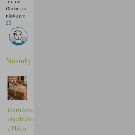
TITULOV
Občianska
náuka
pre
SŠ
Novinky
Doručovanie
objednávok
z Plánu