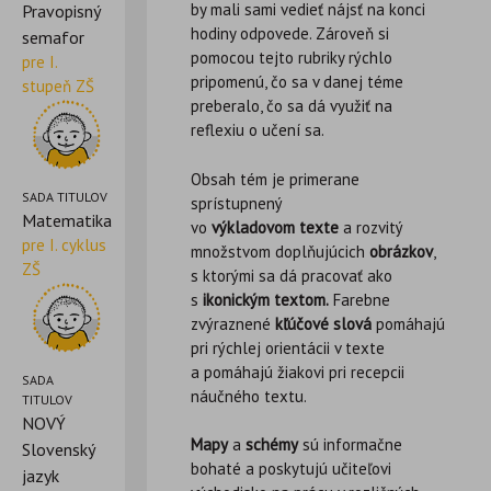
by mali sami vedieť nájsť na konci
Pravopisný
hodiny odpovede. Zároveň si
semafor
pomocou tejto rubriky rýchlo
pre I.
pripomenú, čo sa v danej téme
stupeň ZŠ
preberalo, čo sa dá využiť na
reflexiu o učení sa.
Obsah tém je primerane
SADA TITULOV
sprístupnený
Matematika
vo
výkladovom texte
a rozvitý
pre I. cyklus
množstvom doplňujúcich
obrázkov
,
ZŠ
s ktorými sa dá pracovať ako
s
ikonickým textom.
Farebne
zvýraznené
kľúčové
slová
pomáhajú
pri rýchlej orientácii v texte
a pomáhajú žiakovi pri recepcii
SADA
náučného textu.
TITULOV
NOVÝ
Mapy
a
schémy
sú informačne
Slovenský
bohaté a poskytujú učiteľovi
jazyk