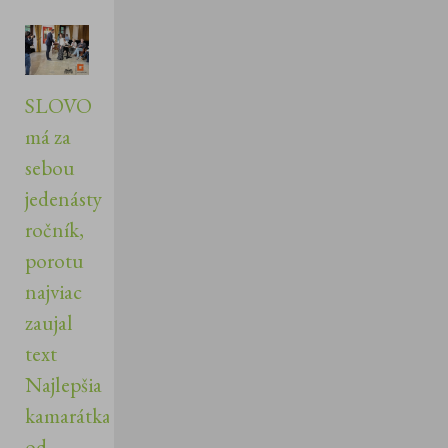
SLOVO
má za
sebou
jedenásty
ročník,
porotu
najviac
zaujal
text
Najlepšia
kamarátka
od