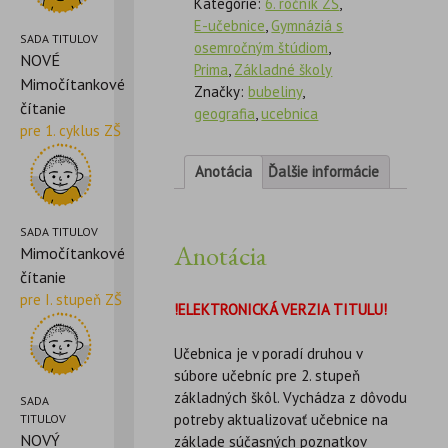
Kategórie:
6. ročník ZŠ
,
E-učebnice
,
Gymnáziá s
SADA TITULOV
osemročným štúdiom
,
NOVÉ
Prima
,
Základné školy
Mimočítankové
Značky:
bubeliny
,
čítanie
geografia
,
ucebnica
pre 1. cyklus ZŠ
Anotácia
Ďalšie informácie
SADA TITULOV
Anotácia
Mimočítankové
čítanie
pre I. stupeň ZŠ
!ELEKTRONICKÁ VERZIA TITULU!
Učebnica je v poradí druhou v
súbore učebníc pre 2. stupeň
základných škôl. Vychádza z dôvodu
SADA
potreby aktualizovať učebnice na
TITULOV
NOVÝ
základe súčasných poznatkov