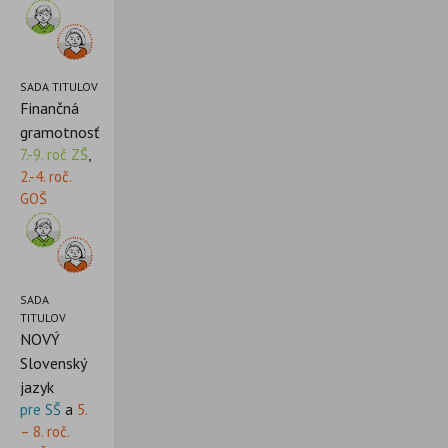
SADA TITULOV
Finančná
gramotnosť
7.-9. roč ZŠ
,
2.-4. roč.
GOŠ
SADA
TITULOV
NOVÝ
Slovenský
jazyk
pre SŠ
a
5.
– 8. roč.