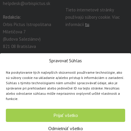
helpdesk@orbispictus.sk
Tieto internetové stránky
Redakcia:
používajú súbory cookie. Viac
Orbis Pictus Istropolitana
informácií
tu
.
Miletičova 7
(Budova Saleziánov)
821 08 Bratislava
redakcia@orbispictus.sk
Spravovať Súhlas
Na poskytovanie tých najlepších skúseností používame technológie, ako
Podrobnú dokumentáciu a návody na prácu s E-učebnicami
sú súbory cookie na ukladanie a/alebo prístup k informáciám o zariadení.
nájdete tu:
https://orbispictus.sk/vyuka-co-naje-fektivnejsie-s-e-
Súhlas s týmito technológiami nám umožní spracovávať údaje, ako je
správanie pri prehliadaní alebo jedinečné ID na tejto stránke. Nesúhlas
ucebnicami/
.
alebo odvolanie súhlasu môže nepriaznivo ovplyvniť určité vlastnosti a
V prípade problémov s e-učebnicami alebo licenciami, prosím
funkcie.
kontaktujte cez
kontaktný formulár
.
Prijať všetko
Copyright © 1991 - 2026 Orbis Pictus Istropolitana, spol. s r.o.
Všetky práva vyhradené. Akékoľvek použitie obsahu, rozmnožovanie a
Odmietnúť všetko