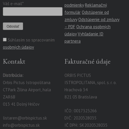
Váš e-mail*
podmienky
Reklamačný
formulár
Odstúpenie od
zmluvy
Odstúpenie od zmluvy
– PDF
Ochrana osobných
údajov
Vyhľadanie ID
Súhlasím so spracovaním
partnera
osobných údajov
Kontakt
Fakturačné údaje
Distribúcia:
ORBIS PICTUS
Orbis Pictus Istropolitana
ISTROPOLITANA, spol. s. r. o.
CTPark Žilina Airport, hala
Hrachová 34
ZAR6B
821 05 Bratislava
013 41 Dolný Hričov
IČO: 0017323266
listaren@orbispictus.sk
DIČ: 2020328035
info@orbispictus.sk
IČ DPH: SK2020328035