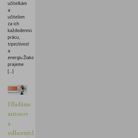
učiteľkám
a
učiteľom
za ich
každodennú
prácu,
trpezlivosť
a
energiu.Žiakom
prajeme
[...]
Hľadáme
autorov
a
odborných