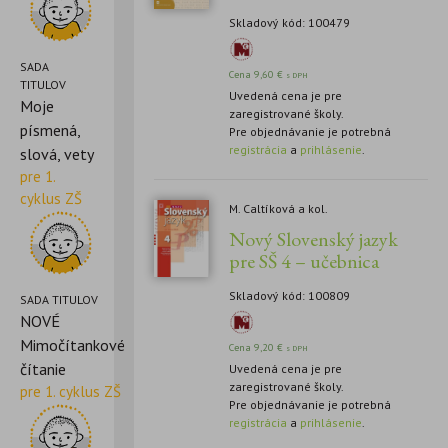
Skladový kód: 100479
SADA
Cena
9,60
€
s DPH
TITULOV
Uvedená cena je pre
Moje
zaregistrované školy.
písmená,
Pre objednávanie je potrebná
registrácia
a
prihlásenie
.
slová, vety
pre 1.
cyklus ZŠ
M. Caltíková a kol.
Nový Slovenský jazyk
pre SŠ 4 – učebnica
Skladový kód: 100809
SADA TITULOV
NOVÉ
Mimočítankové
Cena
9,20
€
s DPH
čítanie
Uvedená cena je pre
zaregistrované školy.
pre 1. cyklus ZŠ
Pre objednávanie je potrebná
registrácia
a
prihlásenie
.