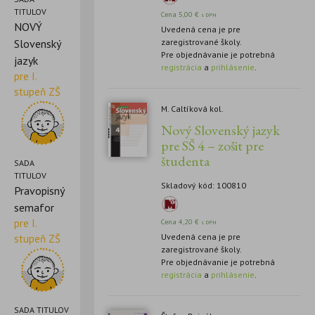
TITULOV
Cena
5,00
€
s DPH
NOVÝ
Uvedená cena je pre
zaregistrované školy.
Slovenský
Pre objednávanie je potrebná
jazyk
registrácia
a
prihlásenie
.
pre I.
stupeň ZŠ
M. Caltíková kol.
Nový Slovenský jazyk
pre SŠ 4 – zošit pre
študenta
SADA
TITULOV
Skladový kód: 100810
Pravopisný
semafor
pre I.
Cena
4,20
€
s DPH
Uvedená cena je pre
stupeň ZŠ
zaregistrované školy.
Pre objednávanie je potrebná
registrácia
a
prihlásenie
.
SADA TITULOV