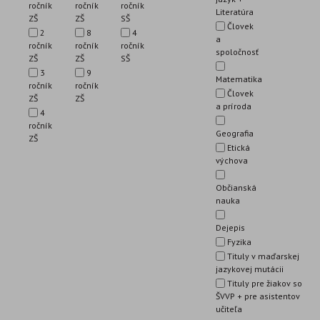
ročník
ročník
ročník
Literatúra
ZŠ
ZŠ
SŠ
Človek
2
8
4
a
ročník
ročník
ročník
spoločnosť
ZŠ
ZŠ
SŠ
3
9
Matematika
ročník
ročník
Človek
ZŠ
ZŠ
a príroda
4
ročník
Geografia
ZŠ
Etická
výchova
Občianská
nauka
Dejepis
Fyzika
Tituly v maďarskej
jazykovej mutácii
Tituly pre žiakov so
ŠVVP + pre asistentov
učiteľa