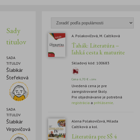
Sady
A. Polakovičová, M. Caltíková
titulov
Ťahák: Literatúra –
ľahká cesta k maturite
SADA
Skladový kód: 100683
TITULOV
Šlabikár
Štefeková
Cena
6,70
€
s DPH
Uvedená cena je pre
zaregistrované školy.
Pre objednávanie je potrebná
registrácia
a
prihlásenie
.
SADA
TITULOV
Šlabikár
Alena Polakovičová, Milada
Caltíková a kol.
Virgovičová
Literatúra pre SŠ 4