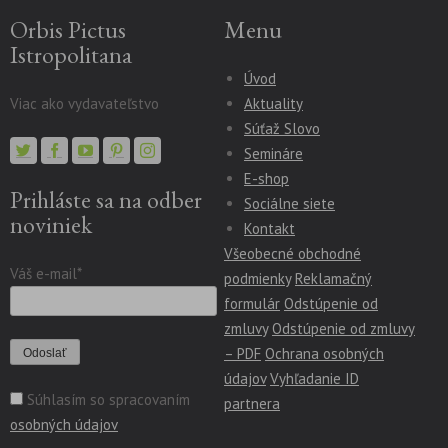
Orbis Pictus
Menu
Istropolitana
Úvod
Viac ako vydavateľstvo
Aktuality
Súťaž Slovo
Semináre
E-shop
Prihláste sa na odber
Sociálne siete
noviniek
Kontakt
Všeobecné obchodné
Váš e-mail*
podmienky
Reklamačný
formulár
Odstúpenie od
zmluvy
Odstúpenie od zmluvy
– PDF
Ochrana osobných
údajov
Vyhľadanie ID
Súhlasím so spracovaním
partnera
osobných údajov