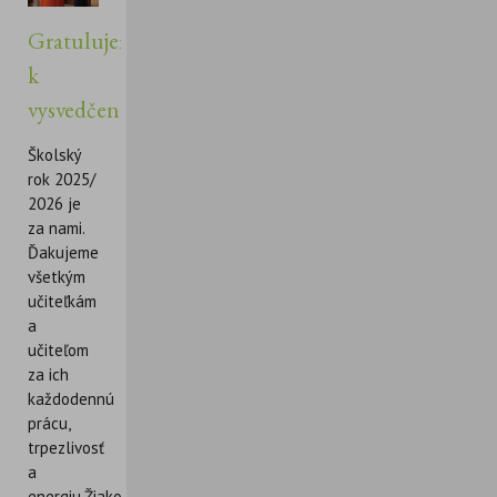
Gratulujeme
k
vysvedčeniu!
Školský
rok 2025/
2026 je
za nami.
Ďakujeme
všetkým
učiteľkám
a
učiteľom
za ich
každodennú
prácu,
trpezlivosť
a
energiu.Žiakom