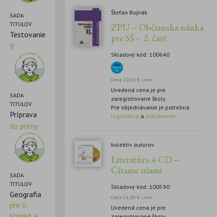
Štefan Bojnák
SADA
TITULOV
ZPU – Občianska náuka
Testovanie
pre SŠ – 2. časť
9
Skladový kód: 100640
Cena
10,10
€
s DPH
Uvedená cena je pre
SADA
zaregistrované školy.
TITULOV
Pre objednávanie je potrebná
Príprava
registrácia
a
prihlásenie
.
do prímy
kolektív autorov
Literatúra 4 CD –
Čítame ušami
SADA
TITULOV
Skladový kód: 100590
Geografia
Cena
16,50
€
s DPH
pre II.
Uvedená cena je pre
stupeň a
zaregistrované školy.