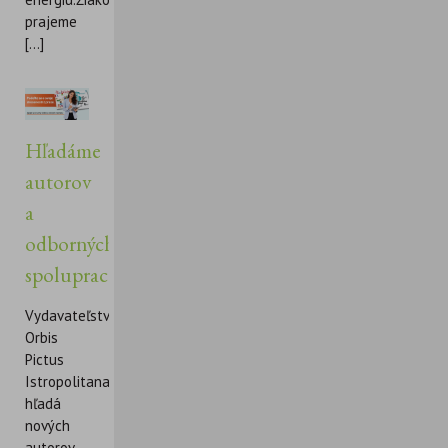
prajeme
[...]
Hľadáme
autorov
a
odborných
spolupracovníkov
Vydavateľstvo
Orbis
Pictus
Istropolitana
hľadá
nových
autorov,