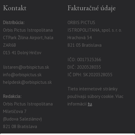
Kontakt
Fakturačné údaje
Distribúcia:
ORBIS PICTUS
Orbis Pictus Istropolitana
ISTROPOLITANA, spol. s. r. o.
CTPark Žilina Airport, hala
Hrachová 34
ZAR6B
821 05 Bratislava
013 41 Dolný Hričov
IČO: 0017323266
listaren@orbispictus.sk
DIČ: 2020328035
info@orbispictus.sk
IČ DPH: SK2020328035
helpdesk@orbispictus.sk
Tieto internetové stránky
Redakcia:
používajú súbory cookie. Viac
Orbis Pictus Istropolitana
informácií
tu
.
Miletičova 7
(Budova Saleziánov)
821 08 Bratislava