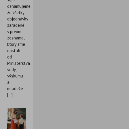
oznamujeme,
že všetky
objednávky
zaradené
v prvom
zozname,
ktorý sme
dostali
od
Ministerstva
vedy,
výskumu
a
mládeže
[...]