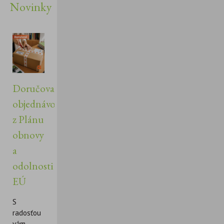
Novinky
Doručovanie
objednávok
z Plánu
obnovy
a
odolnosti
EÚ
S
radosťou
vám