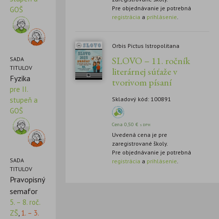
Pre objednávanie je potrebná
GOŠ
registrácia
a
prihlásenie
.
Orbis Pictus Istropolitana
SLOVO – 11. ročník
SADA
TITULOV
literárnej súťaže v
Fyzika
tvorivom písaní
pre II.
Skladový kód: 100891
stupeň a
GOŠ
Cena
0,50
€
s DPH
Uvedená cena je pre
zaregistrované školy.
Pre objednávanie je potrebná
SADA
registrácia
a
prihlásenie
.
TITULOV
Pravopisný
semafor
5. – 8. roč.
ZŠ
,
1. – 3.