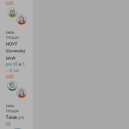
GOŠ
SADA
TITULOV
NOVÝ
Slovenský
jazyk
pre SŠ
a
5.
– 8. roč.
GOŠ
SADA
TITULOV
Ťahák
pre
SŠ