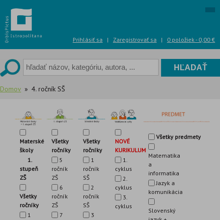
Skip
to
content
Prihlásiť sa
|
Zaregistrovať sa
|
0 položiek -
0,00
€
Domov
4. ročník SŠ
Všetky predmety
Materské
Všetky
NOVÉ
Všetky
školy
ročníky
KURIKULUM
ročníky
Matematika
1.
5
1.
1
a
stupeň
ročník
cyklus
ročník
informatika
ZŠ
ZŠ
SŠ
2.
Jazyk a
6
cyklus
2
komunikácia
Všetky
ročník
ročník
3.
ročníky
ZŠ
SŠ
cyklus
Slovenský
1
7
3
jazyk +