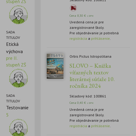
stupeň ZŠ
Cena
8,30
€
s DPH
Uvedená cena je pre
zaregistrované školy.
SADA
Pre objednávanie je potrebná
TITULOV
registrácia
a
prihlásenie
.
Etická
výchova
Orbis Pictus Istropolitana
pre II.
SLOVO – Knižka
stupeň ZŠ
víťazných textov
literárnej súťaže 10.
ročníka 2024
SADA
Skladový kód: 100861
TITULOV
Cena
0,40
€
s DPH
Testovanie
Uvedená cena je pre
5
zaregistrované školy.
Pre objednávanie je potrebná
registrácia
a
prihlásenie
.