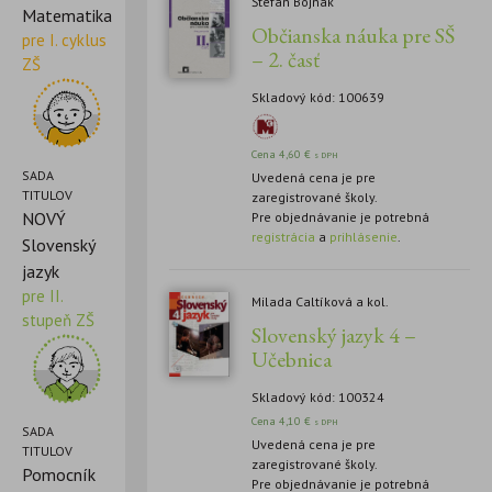
Štefan Bojnák
Matematika
Občianska náuka pre SŠ
pre I. cyklus
– 2. časť
ZŠ
Skladový kód: 100639
Cena
4,60
€
s DPH
SADA
Uvedená cena je pre
TITULOV
zaregistrované školy.
NOVÝ
Pre objednávanie je potrebná
registrácia
a
prihlásenie
.
Slovenský
jazyk
pre II.
Milada Caltíková a kol.
stupeň ZŠ
Slovenský jazyk 4 –
Učebnica
Skladový kód: 100324
Cena
4,10
€
s DPH
SADA
Uvedená cena je pre
TITULOV
zaregistrované školy.
Pomocník
Pre objednávanie je potrebná