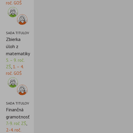
roč. GOŠ
SADA TITULOV
Zbierka
úloh z
matematiky
5. – 9. roč.
ZŠ
,
1. – 4.
roč. GOŠ
SADA TITULOV
Finančná
gramotnosť
7.-9. roč ZŠ
,
2.-4. roč.