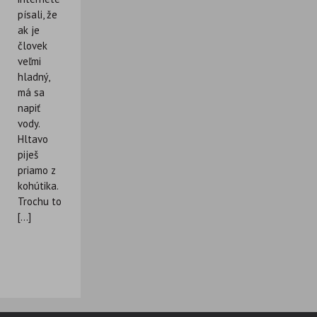
písali, že
ak je
človek
veľmi
hladný,
má sa
napiť
vody.
Hltavo
piješ
priamo z
kohútika.
Trochu to
[...]