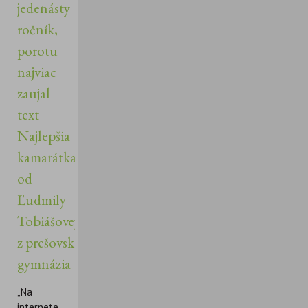
jedenásty
ročník,
porotu
najviac
zaujal
text
Najlepšia
kamarátka
od
Ľudmily
Tobiášovej
z prešovského
gymnázia
„Na
internete