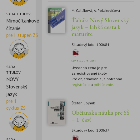
M. Caltíková, A. Polakovičová
SADA TITULOV
Ťahák: Nový Slovenský
Mimočítankové
jazyk – ľahká cesta k
čítanie
maturite
pre I. stupeň ZŠ
Skladový kód: 100684
Cena
6,70
€
s DPH
SADA
Uvedená cena je pre
TITULOV
zaregistrované školy.
NOVÝ
Pre objednávanie je potrebná
registrácia
a
prihlásenie
.
Slovenský
jazyk
pre 1.
Štefan Bojnák
cyklus ZŠ
Občianska náuka pre SŠ
– 1. časť
Skladový kód: 100637
SADA