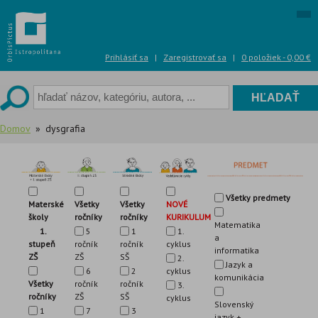
Skip
to
content
Prihlásiť sa
|
Zaregistrovať sa
|
0 položiek -
0,00
€
Domov
dysgrafia
Všetky predmety
Materské
Všetky
NOVÉ
Všetky
školy
ročníky
KURIKULUM
ročníky
Matematika
1.
5
1.
1
a
stupeň
ročník
cyklus
ročník
informatika
ZŠ
ZŠ
SŠ
2.
Jazyk a
6
cyklus
2
komunikácia
Všetky
ročník
ročník
3.
ročníky
ZŠ
SŠ
cyklus
Slovenský
1
7
3
jazyk +