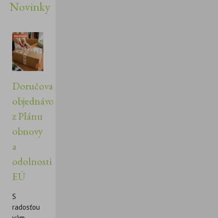
Novinky
Doručovanie
objednávok
z Plánu
obnovy
a
odolnosti
EÚ
S
radosťou
vám