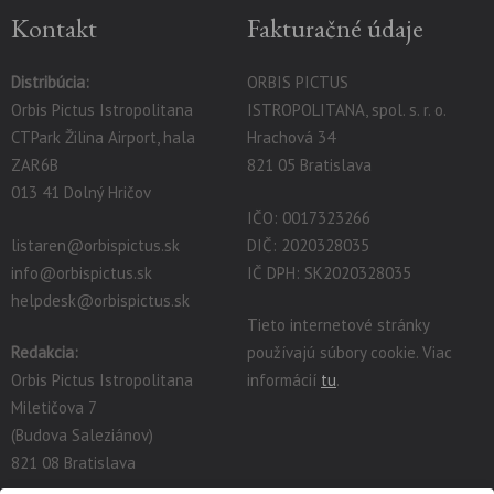
Kontakt
Fakturačné údaje
Distribúcia:
ORBIS PICTUS
Orbis Pictus Istropolitana
ISTROPOLITANA, spol. s. r. o.
CTPark Žilina Airport, hala
Hrachová 34
ZAR6B
821 05 Bratislava
013 41 Dolný Hričov
IČO: 0017323266
listaren@orbispictus.sk
DIČ: 2020328035
info@orbispictus.sk
IČ DPH: SK2020328035
helpdesk@orbispictus.sk
Tieto internetové stránky
Redakcia:
používajú súbory cookie. Viac
Orbis Pictus Istropolitana
informácií
tu
.
Miletičova 7
(Budova Saleziánov)
821 08 Bratislava