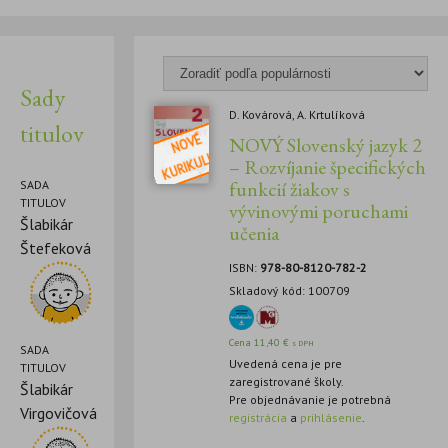
Sady
D. Kovárová, A. Krtulíková
titulov
NOVÝ Slovenský jazyk 2
– Rozvíjanie špecifických
funkcií žiakov s
SADA
TITULOV
vývinovými poruchami
Šlabikár
učenia
Štefeková
ISBN:
978-80-8120-782-2
Skladový kód: 100709
Cena
11,40
€
s DPH
SADA
Uvedená cena je pre
TITULOV
zaregistrované školy.
Šlabikár
Pre objednávanie je potrebná
Virgovičová
registrácia
a
prihlásenie
.