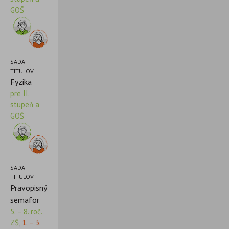
GOŠ
SADA
TITULOV
Fyzika
pre II.
stupeň a
GOŠ
SADA
TITULOV
Pravopisný
semafor
5. – 8. roč.
ZŠ
,
1. – 3.