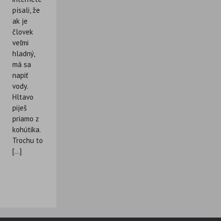
písali, že
ak je
človek
veľmi
hladný,
má sa
napiť
vody.
Hltavo
piješ
priamo z
kohútika.
Trochu to
[...]