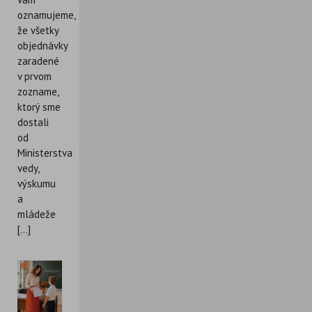
oznamujeme,
že všetky
objednávky
zaradené
v prvom
zozname,
ktorý sme
dostali
od
Ministerstva
vedy,
výskumu
a
mládeže
[...]