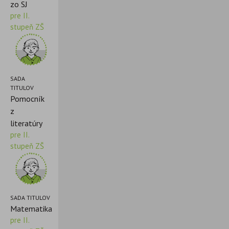
zo SJ
pre II.
stupeň ZŠ
SADA
TITULOV
Pomocník
z
literatúry
pre II.
stupeň ZŠ
SADA TITULOV
Matematika
pre II.