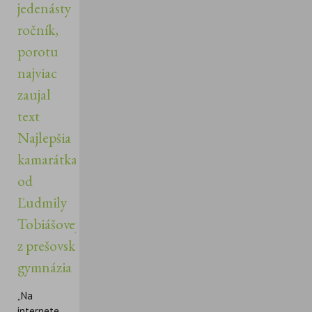
jedenásty
ročník,
porotu
najviac
zaujal
text
Najlepšia
kamarátka
od
Ľudmily
Tobiášovej
z prešovského
gymnázia
„Na
internete