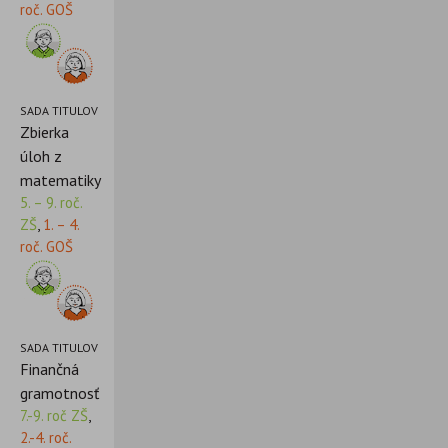
roč. GOŠ
SADA TITULOV
Zbierka
úloh z
matematiky
5. – 9. roč.
ZŠ
,
1. – 4.
roč. GOŠ
SADA TITULOV
Finančná
gramotnosť
7.-9. roč ZŠ
,
2.-4. roč.