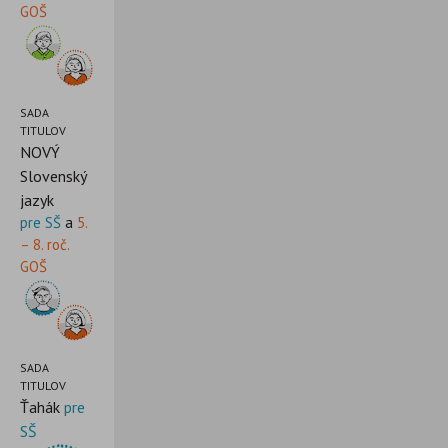
GOŠ
SADA
TITULOV
NOVÝ
Slovenský
jazyk
pre SŠ
a
5.
– 8. roč.
GOŠ
SADA
TITULOV
Ťahák
pre
SŠ