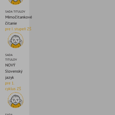
SADA TITULOV
Mimočítankové
čítanie
pre I. stupeň ZŠ
SADA
TITULOV
NOVÝ
Slovenský
jazyk
pre 1.
cyklus ZŠ
SADA