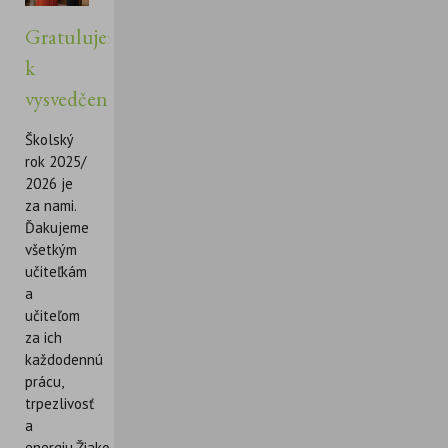
Gratulujeme
k
vysvedčeniu!
Školský
rok 2025/
2026 je
za nami.
Ďakujeme
všetkým
učiteľkám
a
učiteľom
za ich
každodennú
prácu,
trpezlivosť
a
energiu.Žiakom