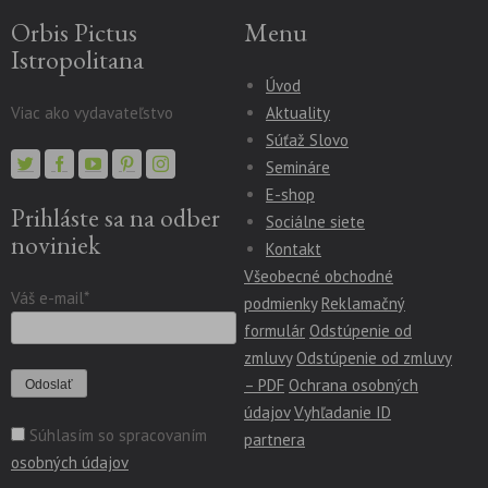
Orbis Pictus
Menu
Istropolitana
Úvod
Viac ako vydavateľstvo
Aktuality
Súťaž Slovo
Semináre
E-shop
Prihláste sa na odber
Sociálne siete
noviniek
Kontakt
Všeobecné obchodné
Váš e-mail*
podmienky
Reklamačný
formulár
Odstúpenie od
zmluvy
Odstúpenie od zmluvy
– PDF
Ochrana osobných
údajov
Vyhľadanie ID
Súhlasím so spracovaním
partnera
osobných údajov