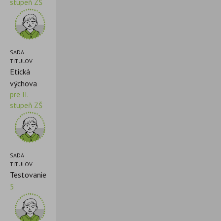
stupeň ZŠ
SADA
TITULOV
Etická
výchova
pre II.
stupeň ZŠ
SADA
TITULOV
Testovanie
5