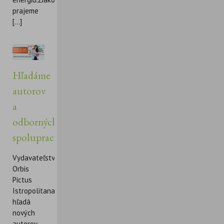
prajeme
[...]
Hľadáme
autorov
a
odborných
spolupracovníkov
Vydavateľstvo
Orbis
Pictus
Istropolitana
hľadá
nových
autorov,