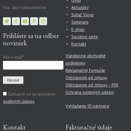
Úvod
Viac ako vydavateľstvo
Aktuality
Súťaž Slovo
Semináre
E-shop
Prihláste sa na odber
Sociálne siete
noviniek
Kontakt
Všeobecné obchodné
Váš e-mail*
podmienky
Reklamačný formulár
Odstúpenie od zmluvy
Odstúpenie od zmluvy – PDF
Ochrana osobných údajov
Súhlasím so spracovaním
osobných údajov
Vyhľadanie ID partnera
Kontakt
Fakturačné údaje