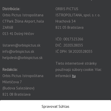
Distribúcia:
ORBIS PICTUS
Orbis Pictus Istropolitana
ISTROPOLITANA, spol. s. r. o.
CTPark Žilina Airport, hala
Hrachová 34
ZAR6B
821 05 Bratislava
013 41 Dolný Hričov
IČO: 0017323266
listaren@orbispictus.sk
DIČ: 2020328035
info@orbispictus.sk
IČ DPH: SK2020328035
helpdesk@orbispictus.sk
Tieto internetové stránky
Redakcia:
používajú súbory cookie. Viac
Orbis Pictus Istropolitana
informácií
tu
.
Miletičova 7
(Budova Saleziánov)
821 08 Bratislava
redakcia@orbispictus.sk
Spravovať Súhlas