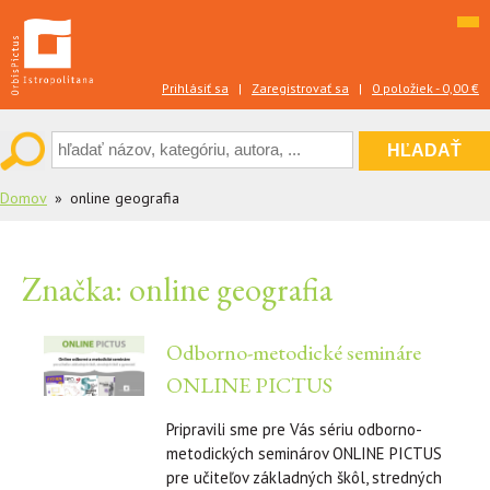
Skip
to
content
Prihlásiť sa
|
Zaregistrovať sa
|
0 položiek -
0,00
€
Domov
online geografia
Značka:
online geografia
Odborno-metodické semináre
ONLINE PICTUS
Pripravili sme pre Vás sériu odborno-
metodických seminárov ONLINE PICTUS
pre učiteľov základných škôl, stredných