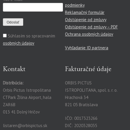
podmienky
Reklamačný formulár
Odstúpenie od zmluvy
Odstúpenie od zmluvy – PDF
Ochrana osobných údajov
Súhlasím so spracovaním
osobných údajov
Vyhľadanie ID partnera
Kontakt
Fakturačné údaje
Distribúcia:
ORBIS PICTUS
Orbis Pictus Istropolitana
ISTROPOLITANA, spol. s. r. o.
CTPark Žilina Airport, hala
Hrachová 34
ZAR6B
821 05 Bratislava
013 41 Dolný Hričov
IČO: 0017323266
listaren@orbispictus.sk
DIČ: 2020328035