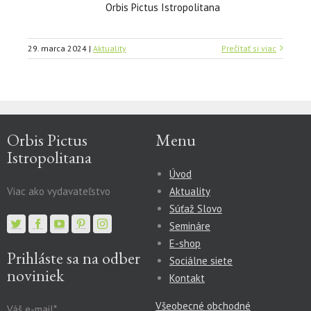
Orbis Pictus Istropolitana
29. marca 2024
|
Aktuality
Prečítať si viac
Orbis Pictus
Menu
Istropolitana
Úvod
Viac ako vydavateľstvo
Aktuality
Súťaž Slovo
Semináre
E-shop
Prihláste sa na odber
Sociálne siete
noviniek
Kontakt
Všeobecné obchodné
Váš e-mail*