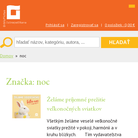
Skip
to
content
Prihlásiť sa
|
Zaregistrovať sa
|
0 položiek -
0,00
€
Domov
noc
Značka:
noc
Želáme príjemné prežitie
veľkonočných sviatkov
Všetkým želáme veselé veľkonočné
sviatky prežité v pokoji, harmónii a v
kruhu blízkych. Tím vydavateľstva