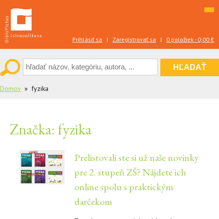
Skip
to
content
Prihlásiť sa
|
Zaregistrovať sa
|
0 položiek -
0,00
€
Domov
fyzika
Značka:
fyzika
Prelistovali ste si už naše novinky
pre 2. stupeň ZŠ? Nájdete ich
online spolu s praktickým
darčekom