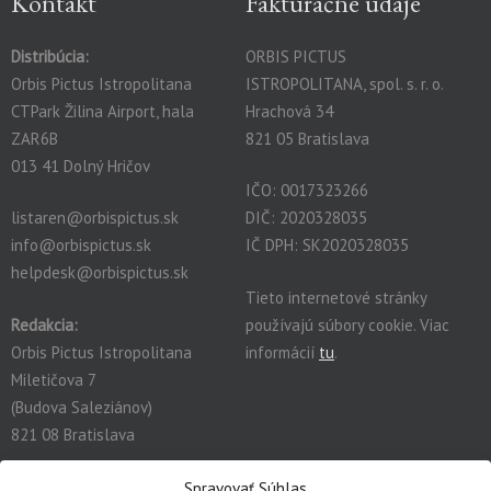
Kontakt
Fakturačné údaje
Distribúcia:
ORBIS PICTUS
Orbis Pictus Istropolitana
ISTROPOLITANA, spol. s. r. o.
CTPark Žilina Airport, hala
Hrachová 34
ZAR6B
821 05 Bratislava
013 41 Dolný Hričov
IČO: 0017323266
listaren@orbispictus.sk
DIČ: 2020328035
info@orbispictus.sk
IČ DPH: SK2020328035
helpdesk@orbispictus.sk
Tieto internetové stránky
Redakcia:
používajú súbory cookie. Viac
Orbis Pictus Istropolitana
informácií
tu
.
Miletičova 7
(Budova Saleziánov)
821 08 Bratislava
redakcia@orbispictus.sk
Spravovať Súhlas