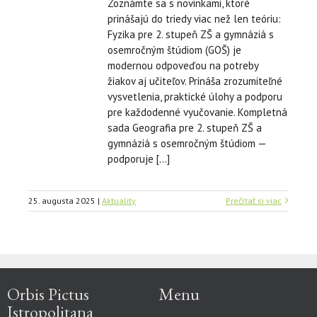
Zoznámte sa s novinkami, ktoré
prinášajú do triedy viac než len teóriu:
Fyzika pre 2. stupeň ZŠ a gymnáziá s
osemročným štúdiom (GOŠ) je
modernou odpoveďou na potreby
žiakov aj učiteľov. Prináša zrozumiteľné
vysvetlenia, praktické úlohy a podporu
pre každodenné vyučovanie. Kompletná
sada Geografia pre 2. stupeň ZŠ a
gymnáziá s osemročným štúdiom —
podporuje […]
25. augusta 2025
|
Aktuality
Prečítať si viac
Orbis Pictus
Menu
Istropolitana