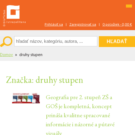
Skip
to
content
Prihlásiť sa
|
Zaregistrovať sa
|
0 položiek -
0,00
€
Domov
druhy stupen
Značka:
druhy stupen
Geografia pre 2. stupeň ZŠ a
GOŠ je kompletná, koncept
prináša kvalitne spracované
informácie i názorné a pútavé
vizuály