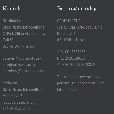
Kontakt
Fakturačné údaje
Distribúcia:
ORBIS PICTUS
Orbis Pictus Istropolitana
ISTROPOLITANA, spol. s. r. o.
CTPark Žilina Airport, hala
Hrachová 34
ZAR6B
821 05 Bratislava
013 41 Dolný Hričov
IČO: 0017323266
listaren@orbispictus.sk
DIČ: 2020328035
info@orbispictus.sk
IČ DPH: SK2020328035
helpdesk@orbispictus.sk
Tieto internetové stránky
Redakcia:
používajú súbory cookie. Viac
Orbis Pictus Istropolitana
informácií
tu
.
Miletičova 7
(Budova Saleziánov)
821 08 Bratislava