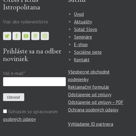
Istropolitana
Úvod
Viac ako vydavateľstvo
Aktuality
Súťaž Slovo
Semináre
E-shop
Prihláste sa na odber
Sociálne siete
noviniek
Kontakt
Všeobecné obchodné
Váš e-mail*
podmienky
Reklamačný formulár
Odstúpenie od zmluvy
Odstúpenie od zmluvy – PDF
Ochrana osobných údajov
Súhlasím so spracovaním
osobných údajov
Vyhľadanie ID partnera