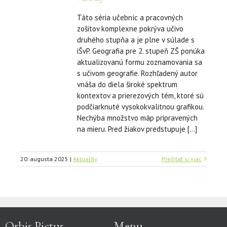
Táto séria učebníc a pracovných
zošitov komplexne pokrýva učivo
druhého stupňa a je plne v súlade s
iŠvP. Geografia pre 2. stupeň ZŠ ponúka
aktualizovanú formu zoznamovania sa
s učivom geografie. Rozhľadený autor
vnáša do diela široké spektrum
kontextov a prierezových tém, ktoré sú
podčiarknuté vysokokvalitnou grafikou.
Nechýba množstvo máp pripravených
na mieru. Pred žiakov predstupuje […]
20. augusta 2025
|
Aktuality
Prečítať si viac
Orbis Pictus
Menu