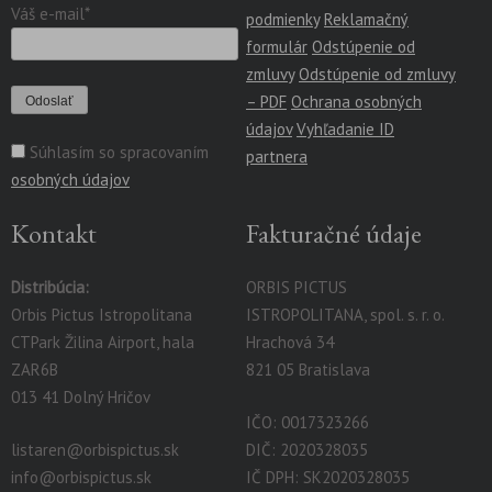
Váš e-mail*
podmienky
Reklamačný
formulár
Odstúpenie od
zmluvy
Odstúpenie od zmluvy
– PDF
Ochrana osobných
údajov
Vyhľadanie ID
Súhlasím so spracovaním
partnera
osobných údajov
Kontakt
Fakturačné údaje
Distribúcia:
ORBIS PICTUS
Orbis Pictus Istropolitana
ISTROPOLITANA, spol. s. r. o.
CTPark Žilina Airport, hala
Hrachová 34
ZAR6B
821 05 Bratislava
013 41 Dolný Hričov
IČO: 0017323266
listaren@orbispictus.sk
DIČ: 2020328035
info@orbispictus.sk
IČ DPH: SK2020328035