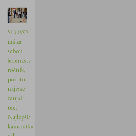
SLOVO
má za
sebou
jedenásty
ročník,
porotu
najviac
zaujal
text
Najlepšia
kamarátka
od