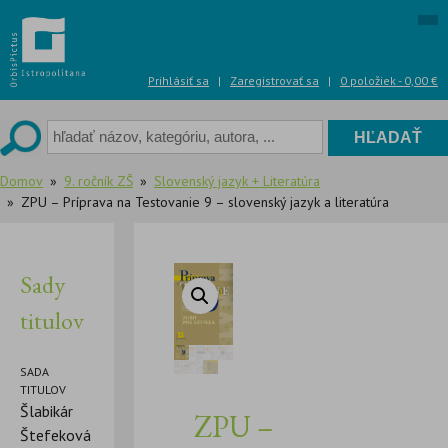
Skip
to
content
Prihlásiť sa
|
Zaregistrovať sa
|
0 položiek -
0,00
€
Domov
9. ročník ZŠ
Slovenský jazyk + Literatúra
ZPU – Príprava na Testovanie 9 – slovenský jazyk a literatúra
Sady
titulov
SADA
TITULOV
Šlabikár
ZPU –
Štefeková