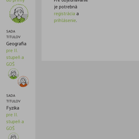
je potrebná
registrácia
a
prihlásenie
.
SADA
TITULOV
Geografia
pre II.
stupeň a
GOŠ
SADA
TITULOV
Fyzika
pre II.
stupeň a
GOŠ