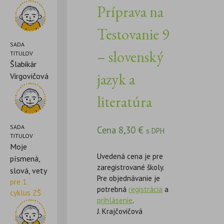
Príprava na
Testovanie 9
SADA
– slovenský
TITULOV
Šlabikár
jazyk a
Virgovičová
literatúra
SADA
Cena
8,30
€
s DPH
TITULOV
Moje
Uvedená cena je pre
písmená,
zaregistrované školy.
slová, vety
Pre objednávanie je
pre 1.
potrebná
registrácia
a
cyklus ZŠ
prihlásenie
.
J. Krajčovičová