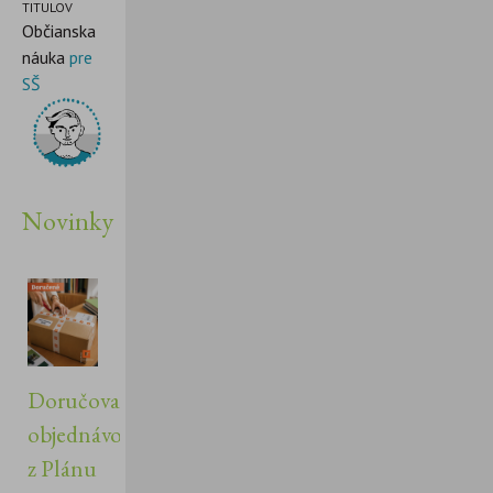
TITULOV
Občianska
náuka
pre
SŠ
Novinky
Doručovanie
objednávok
z Plánu