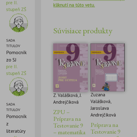
pre II.
kliknutí na túto vetu.
stupeň ZŠ
Súvisiace produkty
SADA
TITULOV
Pomocník
zo SJ
pre II.
stupeň ZŠ
Zuzana
Z. Valášková, J.
Valášková,
Andrejčíková
SADA
Jaroslava
TITULOV
ZPU –
Andrejčíková
Pomocník
Príprava na
z
Príprava na
Testovanie 9
Testovanie 9
literatúry
– matematika