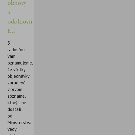
obnovy
a
odolnosti
EÚ
S
radosťou
vám
oznamujeme,
že všetky
objednávky
zaradené
v prvom
zozname,
ktorý sme
dostali
od
Ministerstva
vedy,