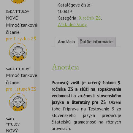
Katalógové číslo:
100839
SADA TITULOV
NOVÉ
Kategória:
9. ročník ZŠ
,
Základné školy
Mimočítankové
čítanie
pre 1. cyklus ZŠ
Anotácia
Ďalšie informácie
Anotácia
SADA TITULOV
Mimočítankové
čítanie
Pracovný zošit je určený žiakom 9.
pre I. stupeň ZŠ
ročníka ZŠ a slúži na zopakovanie
vedomostí a zručností slovenského
jazyka a literatúry pre ZŠ
. Okrem
toho Príprava na Testovanie 9 zo
slovenského jazyka precvičuje
SADA
čitateľskú gramotnosť na rôznych
TITULOV
úrovniach.
NOVÝ