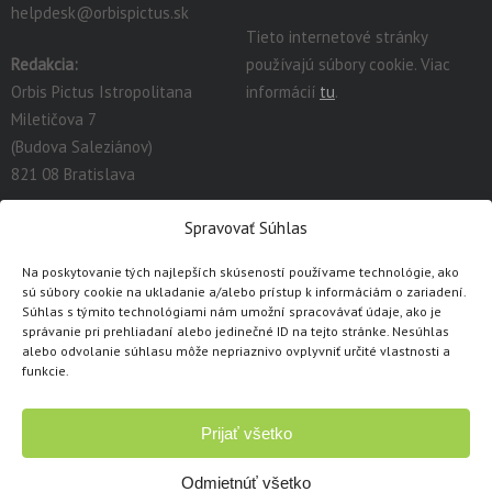
helpdesk@orbispictus.sk
Tieto internetové stránky
Redakcia:
používajú súbory cookie. Viac
Orbis Pictus Istropolitana
informácií
tu
.
Miletičova 7
(Budova Saleziánov)
821 08 Bratislava
redakcia@orbispictus.sk
Spravovať Súhlas
Na poskytovanie tých najlepších skúseností používame technológie, ako
Podrobnú dokumentáciu a návody na prácu s E-učebnicami
sú súbory cookie na ukladanie a/alebo prístup k informáciám o zariadení.
nájdete tu:
https://orbispictus.sk/vyuka-co-naje-fektivnejsie-s-e-
Súhlas s týmito technológiami nám umožní spracovávať údaje, ako je
správanie pri prehliadaní alebo jedinečné ID na tejto stránke. Nesúhlas
ucebnicami/
.
alebo odvolanie súhlasu môže nepriaznivo ovplyvniť určité vlastnosti a
V prípade problémov s e-učebnicami alebo licenciami, prosím
funkcie.
kontaktujte cez
kontaktný formulár
.
Prijať všetko
Copyright © 1991 - 2026 Orbis Pictus Istropolitana, spol. s r.o.
Všetky práva vyhradené. Akékoľvek použitie obsahu, rozmnožovanie a
Odmietnúť všetko