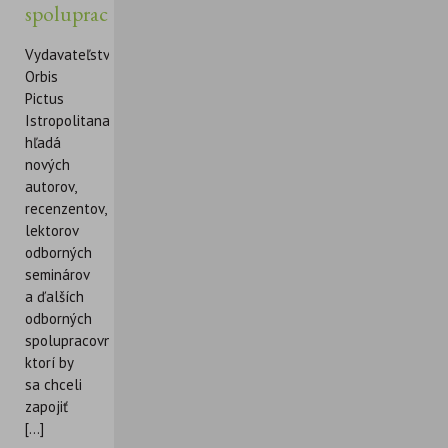
spolupracovníkov
Vydavateľstvo
Orbis
Pictus
Istropolitana
hľadá
nových
autorov,
recenzentov,
lektorov
odborných
seminárov
a ďalších
odborných
spolupracovníkov,
ktorí by
sa chceli
zapojiť
[...]