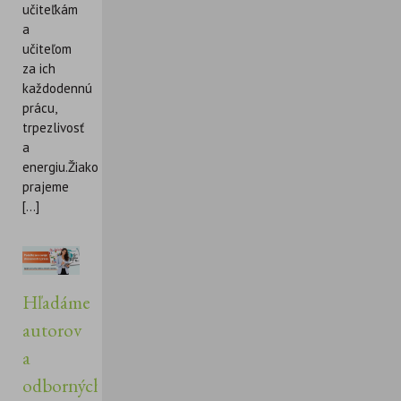
učiteľkám
a
učiteľom
za ich
každodennú
prácu,
trpezlivosť
a
energiu.Žiakom
prajeme
[...]
Hľadáme
autorov
a
odborných