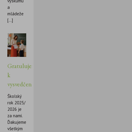
výskumu
a
mládeže
[...]
Gratulujeme
k
vysvedčeniu!
Školský
rok 2025/
2026 je
za nami.
Ďakujeme
všetkým