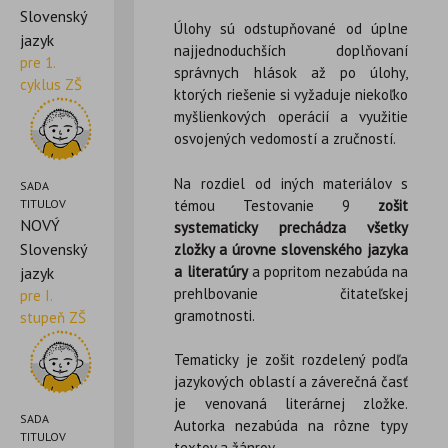
Slovenský
Úlohy sú odstupňované od úplne
jazyk
najjednoduchších doplňovaní
pre 1.
správnych hlások až po úlohy,
cyklus ZŠ
ktorých riešenie si vyžaduje niekoľko
myšlienkových operácií a využitie
osvojených vedomostí a zručností.
Na rozdiel od iných materiálov s
SADA
témou Testovanie 9
zošit
TITULOV
NOVÝ
systematicky prechádza všetky
Slovenský
zložky a úrovne slovenského jazyka
a literatúry
a popritom nezabúda na
jazyk
prehlbovanie čitateľskej
pre I.
gramotnosti.
stupeň ZŠ
Tematicky je zošit rozdelený podľa
jazykových oblastí a záverečná časť
je venovaná literárnej zložke.
SADA
Autorka nezabúda na rôzne typy
TITULOV
textov a žánrov.