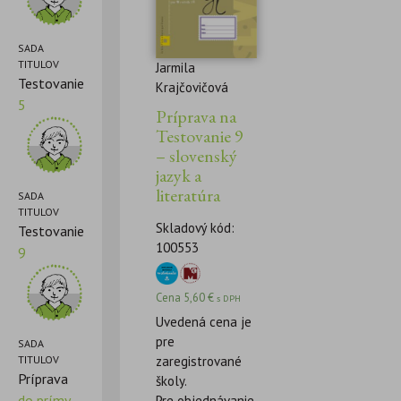
SADA
TITULOV
Jarmila
Testovanie
Krajčovičová
5
Príprava na
Testovanie 9
– slovenský
jazyk a
literatúra
SADA
TITULOV
Skladový kód:
Testovanie
100553
9
Cena
5,60
€
s DPH
Uvedená cena je
pre
SADA
zaregistrované
TITULOV
Príprava
školy.
do prímy
Pre objednávanie