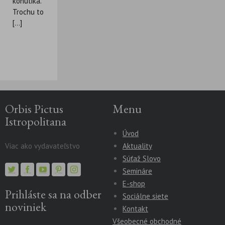
kohútika.
Trochu to
[...]
Orbis Pictus
Menu
Istropolitana
Úvod
Viac ako vydavateľstvo
Aktuality
Súťaž Slovo
Semináre
E-shop
Prihláste sa na odber
Sociálne siete
noviniek
Kontakt
Všeobecné obchodné