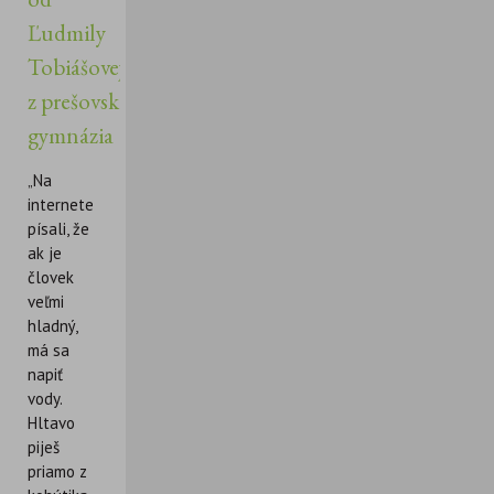
Ľudmily
Tobiášovej
z prešovského
gymnázia
„Na
internete
písali, že
ak je
človek
veľmi
hladný,
má sa
napiť
vody.
Hltavo
piješ
priamo z