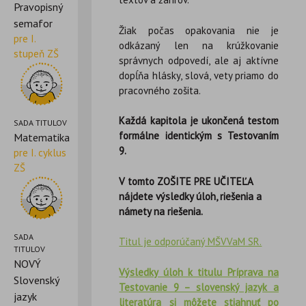
Pravopisný
semafor
Žiak počas opakovania nie je
pre I.
odkázaný len na krúžkovanie
stupeň ZŠ
správnych odpovedí, ale aj aktívne
dopĺňa hlásky, slová, vety priamo do
pracovného zošita.
Každá kapitola je ukončená testom
SADA TITULOV
formálne identickým s Testovaním
Matematika
9.
pre I. cyklus
ZŠ
V tomto ZOŠITE PRE UČITEĽA
nájdete výsledky úloh, riešenia a
námety na riešenia.
SADA
Titul je odporúčaný MŠVVaM SR.
TITULOV
NOVÝ
Výsledky úloh k titulu Príprava na
Slovenský
Testovanie 9 – slovenský jazyk a
jazyk
literatúra si môžete stiahnuť po