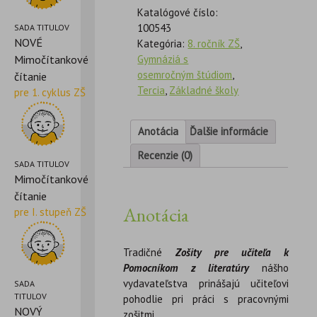
Katalógové číslo:
100543
SADA TITULOV
NOVÉ
Kategória:
8. ročník ZŠ
,
Gymnáziá s
Mimočítankové
osemročným štúdiom
,
čítanie
Tercia
,
Základné školy
pre 1. cyklus ZŠ
Anotácia
Ďalšie informácie
Recenzie (0)
SADA TITULOV
Mimočítankové
čítanie
Anotácia
pre I. stupeň ZŠ
Tradičné
Zošity pre učiteľa k
Pomocníkom z literatúry
nášho
vydavateľstva prinášajú učiteľovi
SADA
TITULOV
pohodlie pri práci s pracovnými
NOVÝ
zošitmi.