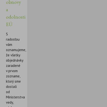
obnovy
a
odolnosti
EÚ
S
radosťou
vám
oznamujeme,
že všetky
objednávky
zaradené
v prvom
zozname,
ktorý sme
dostali
od
Ministerstva
vedy,