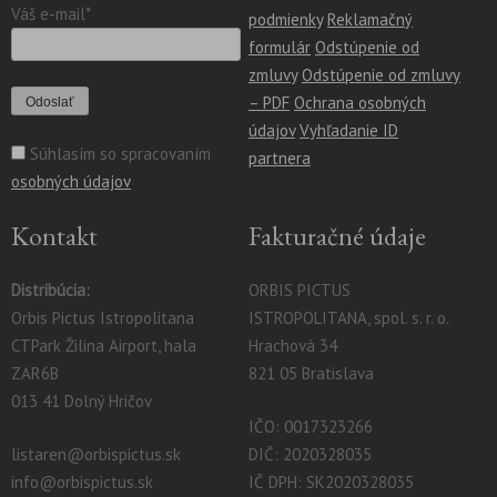
Váš e-mail*
podmienky
Reklamačný
formulár
Odstúpenie od
zmluvy
Odstúpenie od zmluvy
– PDF
Ochrana osobných
údajov
Vyhľadanie ID
Súhlasím so spracovaním
partnera
osobných údajov
Kontakt
Fakturačné údaje
Distribúcia:
ORBIS PICTUS
Orbis Pictus Istropolitana
ISTROPOLITANA, spol. s. r. o.
CTPark Žilina Airport, hala
Hrachová 34
ZAR6B
821 05 Bratislava
013 41 Dolný Hričov
IČO: 0017323266
listaren@orbispictus.sk
DIČ: 2020328035
info@orbispictus.sk
IČ DPH: SK2020328035