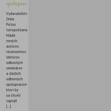
spolupracovníkov
Vydavateľstvo
Orbis
Pictus
Istropolitana
hľadá
nových
autorov,
recenzentov,
lektorov
odborných
seminárov
a ďalších
odborných
spolupracovníkov,
ktorí by
sa chceli
zapojiť
[...]