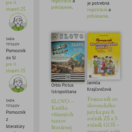
registrácia
a
pre II.
je potrebná
prihlásenie
.
stupeň ZŠ
registrácia
a
prihlásenie
.
SADA
TITULOV
Pomocník
zo SJ
pre II.
stupeň ZŠ
Jarmila
Orbis Pictus
Krajčovičová
Istropolitana
Pomocník zo
SLOVO –
SADA
slovenského
TITULOV
Knižka
jazyka pre 8.
Pomocník
víťazných
ročník ZŠ a 3.
z
textov
ročník GOŠ –
literatúry
literárnej
pracovný zošit