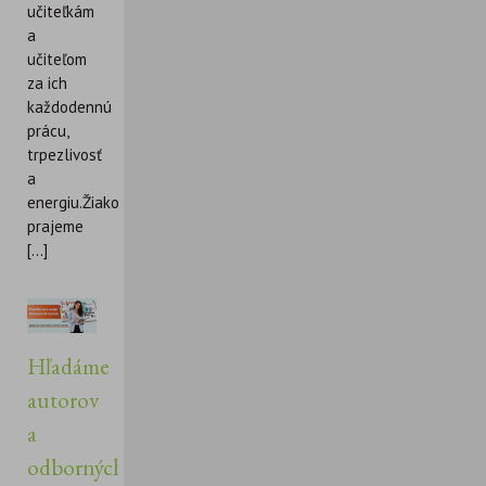
učiteľkám
a
učiteľom
za ich
každodennú
prácu,
trpezlivosť
a
energiu.Žiakom
prajeme
[...]
Hľadáme
autorov
a
odborných