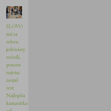
SLOVO
má za
sebou
jedenásty
ročník,
porotu
najviac
zaujal
text
Najlepšia
kamarátka
od