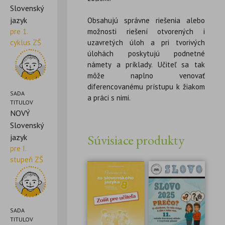
Slovenský
jazyk
Obsahujú správne riešenia alebo
pre 1.
možnosti riešení otvorených i
cyklus ZŠ
uzavretých úloh a pri tvorivých
úlohách poskytujú podnetné
námety a príklady. Učiteľ sa tak
môže naplno venovať
diferencovanému prístupu k žiakom
SADA
a práci s nimi.
TITULOV
NOVÝ
Slovenský
Súvisiace produkty
jazyk
pre I.
stupeň ZŠ
SADA
TITULOV