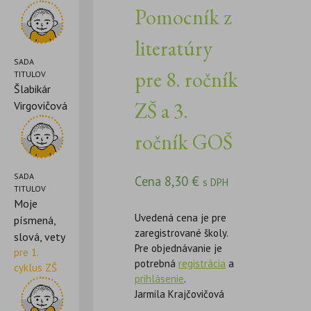
Pomocník z
literatúry
SADA
pre 8. ročník
TITULOV
Šlabikár
ZŠ a 3.
Virgovičová
ročník GOŠ
SADA
Cena
8,30
€
s DPH
TITULOV
Moje
Uvedená cena je pre
písmená,
zaregistrované školy.
slová, vety
Pre objednávanie je
pre 1.
potrebná
registrácia
a
cyklus ZŠ
prihlásenie
.
Jarmila Krajčovičová