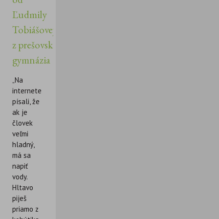
Ľudmily
Tobiášovej
z prešovského
gymnázia
„Na
internete
písali, že
ak je
človek
veľmi
hladný,
má sa
napiť
vody.
Hltavo
piješ
priamo z