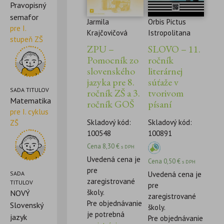
Pravopisný
semafor
Jarmila
Orbis Pictus
pre I.
Krajčovičová
Istropolitana
stupeň ZŠ
ZPU –
SLOVO – 11.
Pomocník zo
ročník
slovenského
literárnej
jazyka pre 8.
súťaže v
SADA TITULOV
ročník ZŠ a 3.
tvorivom
Matematika
ročník GOŠ
písaní
pre I. cyklus
Skladový kód:
Skladový kód:
ZŠ
100548
100891
Cena
8,30
€
s DPH
Uvedená cena je
Cena
0,50
€
s DPH
pre
SADA
Uvedená cena je
zaregistrované
TITULOV
pre
školy.
NOVÝ
zaregistrované
Pre objednávanie
Slovenský
školy.
je potrebná
jazyk
Pre objednávanie