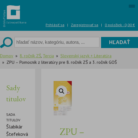
Skip
to
content
Prihlásiť sa
|
Zaregistrovať sa
|
0 položiek -
0,00
€
Domov
8. ročník ZŠ
,
Tercia
Slovenský jazyk + Literatúra
ZPU – Pomocník z literatúry pre 8. ročník ZŠ a 3. ročník GOŠ
Sady
titulov
SADA
TITULOV
Šlabikár
ZPU –
Štefeková