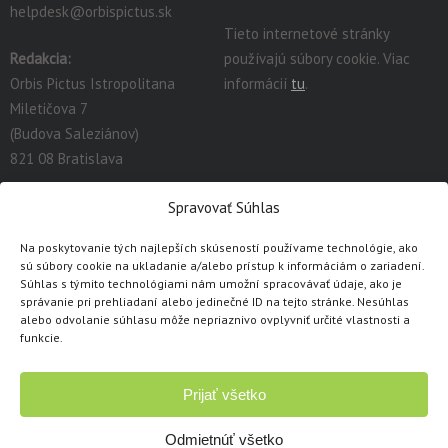
helpdesk@orbispictus.sk
Tieto internetové stránky
Redakcia:
používajú súbory cookie. Viac
Orbis Pictus Istropolitana
informácií
tu
.
Miletičova 7
(Budova Saleziánov)
821 08 Bratislava
redakcia@orbispictus.sk
Spravovať Súhlas
Na poskytovanie tých najlepších skúseností používame technológie, ako
Podrobnú dokumentáciu a návody na prácu s E-učebnicami
sú súbory cookie na ukladanie a/alebo prístup k informáciám o zariadení.
nájdete tu:
https://orbispictus.sk/vyuka-co-naje-fektivnejsie-s-e-
Súhlas s týmito technológiami nám umožní spracovávať údaje, ako je
správanie pri prehliadaní alebo jedinečné ID na tejto stránke. Nesúhlas
ucebnicami/
.
alebo odvolanie súhlasu môže nepriaznivo ovplyvniť určité vlastnosti a
V prípade problémov s e-učebnicami alebo licenciami, prosím
funkcie.
kontaktujte cez
kontaktný formulár
.
Prijať všetko
Copyright © 1991 - 2026 Orbis Pictus Istropolitana, spol. s r.o.
Všetky práva vyhradené. Akékoľvek použitie obsahu, rozmnožovanie a
Odmietnúť všetko