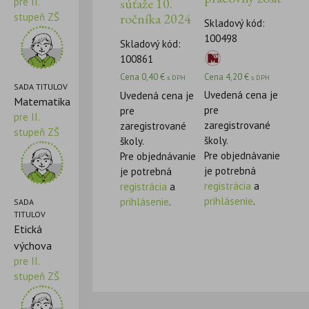
súťaže 10.
pre II.
ročníka 2024
stupeň ZŠ
Skladový kód:
100498
Skladový kód:
100861
Cena
4,20
€
Cena
0,40
€
s DPH
s DPH
SADA TITULOV
Uvedená cena je
Uvedená cena je
Matematika
pre
pre
pre II.
zaregistrované
zaregistrované
stupeň ZŠ
školy.
školy.
Pre objednávanie
Pre objednávanie
je potrebná
je potrebná
registrácia
a
registrácia
a
prihlásenie
.
prihlásenie
.
SADA
TITULOV
Etická
výchova
pre II.
stupeň ZŠ