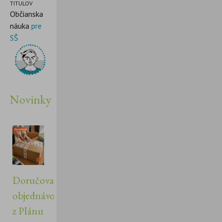
TITULOV
Občianska
náuka
pre
SŠ
Novinky
Doručovanie
objednávok
z Plánu