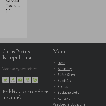
kohútika.
Trochu to
[...]
Orbis Pictus
Menu
Istropolitana
Úvod
Viac ako vydavateľstvo
Aktuality
Súťaž Slovo
Semináre
E-shop
Prihláste sa na odber
Sociálne siete
noviniek
Kontakt
Všeobecné obchodné