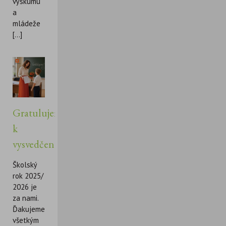
výskumu
a
mládeže
[...]
Gratulujeme
k
vysvedčeniu!
Školský
rok 2025/
2026 je
za nami.
Ďakujeme
všetkým