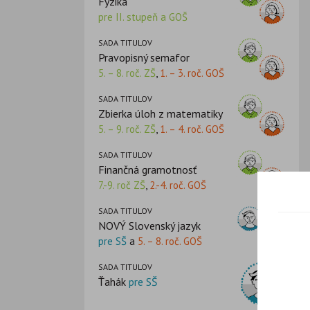
Fyzika
pre II. stupeň a GOŠ
SADA TITULOV
Pravopisný semafor
5. – 8. roč. ZŠ
,
1. – 3. roč. GOŠ
SADA TITULOV
Zbierka úloh z matematiky
5. – 9. roč. ZŠ
,
1. – 4. roč. GOŠ
SADA TITULOV
Finančná gramotnosť
7.-9. roč ZŠ
,
2.-4. roč. GOŠ
SADA TITULOV
NOVÝ Slovenský jazyk
pre SŠ
a
5. – 8. roč. GOŠ
SADA TITULOV
Ťahák
pre SŠ