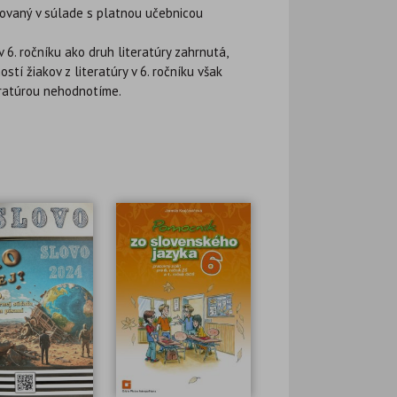
ovaný v súlade s platnou učebnicou
 6. ročníku ako druh literatúry zahrnutá,
tí žiakov z literatúry v 6. ročníku však
eratúrou nehodnotíme.