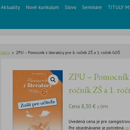
Aktuality
Nové kurikulum
Slovo
Semináre
TITULY M
ratúra
ZPU – Pomocník z literatúry pre 6. ročník ZŠ a 1. ročník GOŠ
ZPU – Pomocník z 
ročník ZŠ a 1. ro
Cena
8,30
€
s DPH
Uvedená cena je pre zaregistrov
Pre objednávanie je potrebná
re