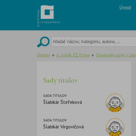
Skip
Úvod
to
content
Domov
6. ročník ZŠ
,
Prima
Slovenský jazyk + Lite
Sady titulov
SADA TITULOV
Šlabikár Štefeková
SADA TITULOV
Šlabikár Virgovičová