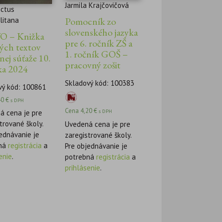
Jarmila Krajčovičová
ictus
Pomocník zo
litana
slovenského jazyka
O – Knižka
pre 6. ročník ZŠ a
ných textov
1. ročník GOŠ –
rnej súťaže 10.
pracovný zošit
ka 2024
Skladový kód: 100383
vý kód: 100861
40
€
s DPH
Cena
4,20
€
á cena je pre
s DPH
trované školy.
Uvedená cena je pre
ednávanie je
zaregistrované školy.
ná
registrácia
a
Pre objednávanie je
enie
.
potrebná
registrácia
a
prihlásenie
.