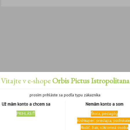
Vitajte v e-shope
Orbis Pictus Istropolitana
prosím prihláste sa podľa typu zákazníka
Už mám konto a chcem sa
Nemám konto a som
PRIHLÁSIŤ
Škola, pedagóg
Kníhkupec, predajca, podnikate
Rodič, žiak, súkromná osoba