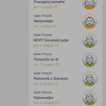
Pravopisný semafor
pre I. stupeň ZŠ
SADA TITULOV
Matematika
pre I. cyklus ZŠ
SADA TITULOV
NOVÝ Slovenský jazyk
pre II. stupeň ZŠ
SADA TITULOV
Pomocník zo SJ
pre II. stupeň ZŠ
SADA TITULOV
Pomocník z literatúry
pre II. stupeň ZŠ
SADA TITULOV
Matematika
pre II. stupeň ZŠ