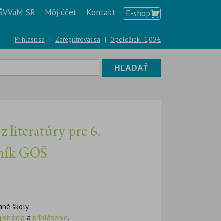
ŠVVaM SR
Môj účet
Kontakt
E-shop
Prihlásiť sa
|
Zaregistrovať sa
|
0 položiek -
0,00
€
literatúry pre 6.
čník GOŠ
ané školy.
gistrácia
a
prihlásenie
.