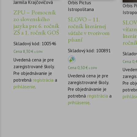
Jarmila Krajčovičová
Orbis Pictus
Orbis P
Istropolitana
ZPU – Pomocník
Istropo
zo slovenského
SLOVO – 11.
SLOV
jazyka pre 6. ročník
ročník literárnej
víťaz
ZŠ a 1. ročník GOŠ
súťaže v tvorivom
literá
písaní
roční
Skladový kód: 100546
Skladový kód: 100891
Cena
8,30
€
s DPH
Sklado
Uvedená cena je pre
Cena
0,
zaregistrované školy.
Cena
0,50
€
s DPH
Uveden
Pre objednávanie je
Uvedená cena je pre
zaregis
potrebná
registrácia
a
zaregistrované školy.
Pre obj
prihlásenie
.
Pre objednávanie je
potreb
potrebná
registrácia
a
prihlás
prihlásenie
.