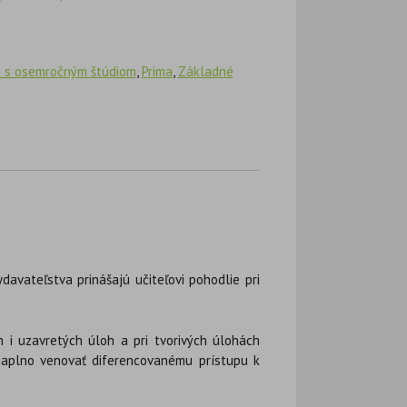
 s osemročným štúdiom
,
Prima
,
Základné
avateľstva prinášajú učiteľovi pohodlie pri
 i uzavretých úloh a pri tvorivých úlohách
naplno venovať diferencovanému prístupu k