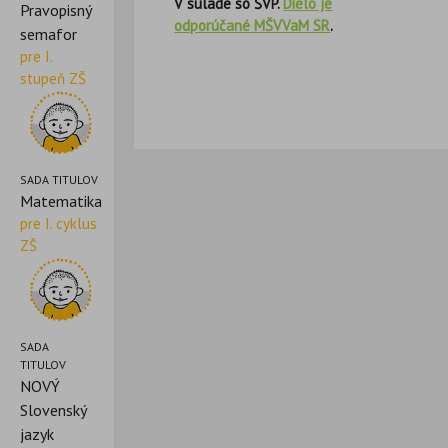
V súlade so ŠVP.
Dielo je
Pravopisný
odporúčané MŠVVaM SR
.
semafor
pre I.
stupeň ZŠ
SADA TITULOV
Matematika
pre I. cyklus
ZŠ
SADA
TITULOV
NOVÝ
Slovenský
jazyk