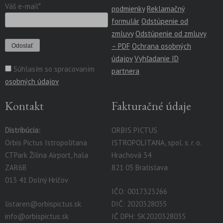
Váš e-mail*
podmienky
Reklamačný
formulár
Odstúpenie od
zmluvy
Odstúpenie od zmluvy
– PDF
Ochrana osobných
údajov
Vyhľadanie ID
Súhlasím so spracovaním
partnera
osobných údajov
Kontakt
Fakturačné údaje
Distribúcia:
ORBIS PICTUS
Orbis Pictus Istropolitana
ISTROPOLITANA, spol. s. r. o.
CTPark Žilina Airport, hala
Hrachová 34
ZAR6B
821 05 Bratislava
013 41 Dolný Hričov
IČO: 0017323266
listaren@orbispictus.sk
DIČ: 2020328035
info@orbispictus.sk
IČ DPH: SK2020328035