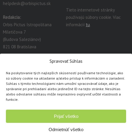
helpdesk@orbispictus.sk
Tieto internetové stránky
Redakcia:
používajú súbory cookie. Viac
Orbis Pictus Istropolitana
informácií
tu
.
Miletičova 7
(Budova Saleziánov)
821 08 Bratislava
redakcia@orbispictus.sk
Spravovať Súhlas
Na poskytovanie tých najlepších skúseností používame technológie, ako
Podrobnú dokumentáciu a návody na prácu s E-učebnicami
sú súbory cookie na ukladanie a/alebo prístup k informáciám o zariadení.
nájdete tu:
https://orbispictus.sk/vyuka-co-naje-fektivnejsie-s-e-
Súhlas s týmito technológiami nám umožní spracovávať údaje, ako je
správanie pri prehliadaní alebo jedinečné ID na tejto stránke. Nesúhlas
ucebnicami/
.
alebo odvolanie súhlasu môže nepriaznivo ovplyvniť určité vlastnosti a
V prípade problémov s e-učebnicami alebo licenciami, prosím
funkcie.
kontaktujte cez
kontaktný formulár
.
Prijať všetko
Copyright © 1991 - 2026 Orbis Pictus Istropolitana, spol. s r.o.
Všetky práva vyhradené. Akékoľvek použitie obsahu, rozmnožovanie a
Odmietnúť všetko