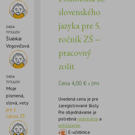
slovenského
jazyka pre 5.
SADA
TITULOV
ročník ZŠ –
Šlabikár
Virgovičová
pracovný
zošit
SADA
Cena
4,00
€
TITULOV
s DPH
Moje
písmená,
Uvedená cena je pre
slová, vety
zaregistrované školy.
pre 1.
Pre objednávanie je
cyklus ZŠ
potrebná
registrácia
a
prihlásenie
.
E-učebnica