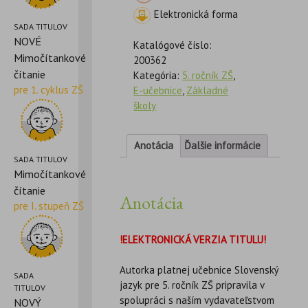
Elektronická forma
SADA TITULOV
NOVÉ
Katalógové číslo:
Mimočítankové
200362
čítanie
Kategória:
5. ročník ZŠ
,
pre 1. cyklus ZŠ
E-učebnice
,
Základné
školy
Anotácia
Ďalšie informácie
SADA TITULOV
Mimočítankové
čítanie
Anotácia
pre I. stupeň ZŠ
!ELEKTRONICKÁ VERZIA TITULU!
Autorka platnej učebnice Slovenský
SADA
jazyk pre 5. ročník ZŠ pripravila v
TITULOV
spolupráci s naším vydavateľstvom
NOVÝ