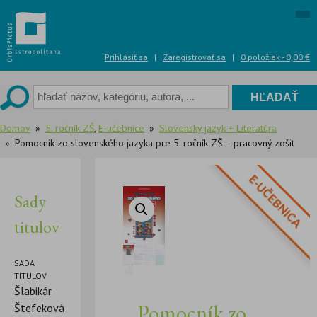
Skip
to
content
Prihlásiť sa
|
Zaregistrovať sa
|
0 položiek -
0,00
€
Domov
5. ročník ZŠ
,
E-učebnice
Slovenský jazyk + Literatúra
Pomocník zo slovenského jazyka pre 5. ročník ZŠ – pracovný zošit
E-UČEBNICA
Sady
titulov
SADA
TITULOV
Šlabikár
Pomocník zo
Štefeková