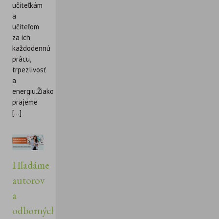
učiteľkám
a
učiteľom
za ich
každodennú
prácu,
trpezlivosť
a
energiu.Žiakom
prajeme
[...]
Hľadáme
autorov
a
odborných