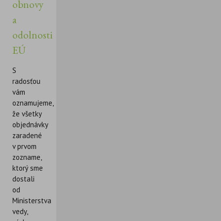
obnovy
a
odolnosti
EÚ
S
radosťou
vám
oznamujeme,
že všetky
objednávky
zaradené
v prvom
zozname,
ktorý sme
dostali
od
Ministerstva
vedy,