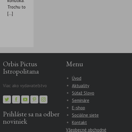
kohútika.
Trochu to
[...]
Orbis Pictus
Menu
Istropolitana
Úvod
Viac ako vydavateľstvo
Aktuality
Súťaž Slovo
Semináre
E-shop
Prihláste sa na odber
Sociálne siete
noviniek
Kontakt
Všeobecné obchodné