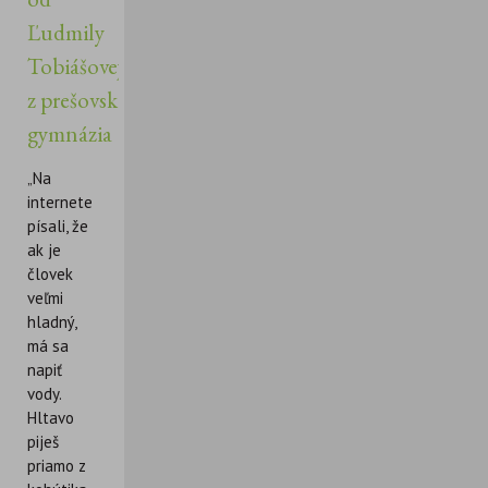
Ľudmily
Tobiášovej
z prešovského
gymnázia
„Na
internete
písali, že
ak je
človek
veľmi
hladný,
má sa
napiť
vody.
Hltavo
piješ
priamo z