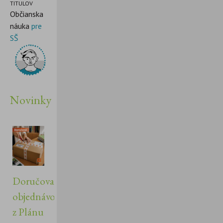
TITULOV
Občianska
náuka
pre
SŠ
Novinky
Doručovanie
objednávok
z Plánu