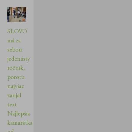
SLOVO
má za
sebou
jedenásty
ročník,
porotu
najviac
zaujal
text
Najlepšia
kamarátka
od