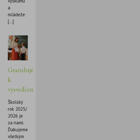
výskumu
a
mládeže
[...]
Gratulujeme
k
vysvedčeniu!
Školský
rok 2025/
2026 je
za nami.
Ďakujeme
všetkým