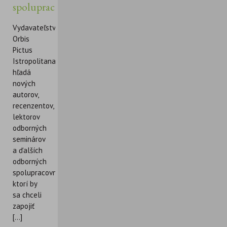
spolupracovníkov
Vydavateľstvo
Orbis
Pictus
Istropolitana
hľadá
nových
autorov,
recenzentov,
lektorov
odborných
seminárov
a ďalších
odborných
spolupracovníkov,
ktorí by
sa chceli
zapojiť
[...]