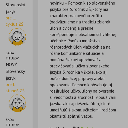
novinku – Pomocník zo slovenského
Slovenský
jazyka pre 5. ročník ZŠ, ktorý má
jazyk
charakter pracovného zošita
pre 1.
(nadväzujeme na tradíciu zbierok
cyklus ZŠ
úloh a cvičení) a presne
korešponduje s obsahom schválenej
učebnice. Ponúka množstvo
rôznorodých úloh viažucich sa na
rôzne komunikačné situácie a
SADA
TITULOV
pomáha žiakovi upevňovať a
NOVÝ
precvičovať si učivo slovenského
Slovenský
jazyka 5. ročníka v škole, ako aj
jazyk
počas domácej prípravy alebo
pre I.
opakovania. Pomocník obsahuje aj
stupeň ZŠ
rozširujúce učivo, úlohy na overenie
si vedomostí a zručností v používaní
jazyka, ako aj riešenia úloh, ktoré
umožňujú žiakom, učiteľom i rodičom
okamžitú spätnú väzbu.
SADA
TITULOV