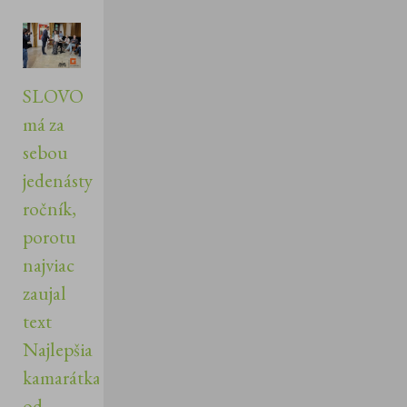
SLOVO
má za
sebou
jedenásty
ročník,
porotu
najviac
zaujal
text
Najlepšia
kamarátka
od