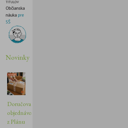
TITULOV
Občianska
náuka
pre
SŠ
Novinky
Doručovanie
objednávok
z Plánu