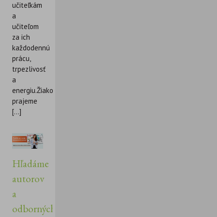
učiteľkám
a
učiteľom
za ich
každodennú
prácu,
trpezlivosť
a
energiu.Žiakom
prajeme
[...]
Hľadáme
autorov
a
odborných