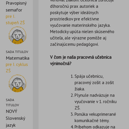
Pravopisný
dlhoročnú prax autoriek a
semafor
poskytuje výber ideálnych
pre I.
prostriedkov pre efektívne
stupeň ZŠ
vyučovanie materinského jazyka.
Metodicky upúta nielen skúseného
učiteľa, ale výrazne pomôže aj
začínajúcemu pedagógovi.
SADA TITULOV
V čom je naša pracovná učebnica
Matematika
výnimočná?
pre I. cyklus
ZŠ
Spája učebnicu,
pracovný zošit a zošit
žiaka.
Plynule nadväzuje na
SADA
vyučovanie v 1. ročníku
TITULOV
ZŠ.
NOVÝ
Ponúka vekuprimerané
Slovenský
komunikačné témy.
jazyk
Príbehom odkazuje na