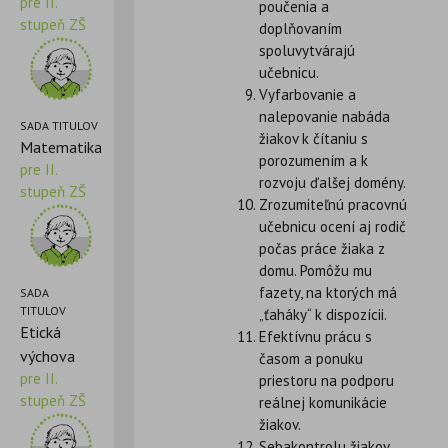
pre II.
poučenia a
stupeň ZŠ
doplňovaním
spoluvytvárajú
učebnicu.
Vyfarbovanie a
nalepovanie nabáda
SADA TITULOV
žiakov k čítaniu s
Matematika
porozumením a k
pre II.
rozvoju ďalšej domény.
stupeň ZŠ
Zrozumiteľnú pracovnú
učebnicu ocení aj rodič
počas práce žiaka z
domu. Pomôžu mu
fazety, na ktorých má
SADA
TITULOV
„ťaháky“ k dispozícii.
Etická
Efektívnu prácu s
výchova
časom a ponuku
pre II.
priestoru na podporu
stupeň ZŠ
reálnej komunikácie
žiakov.
Sebakontrolu žiakov