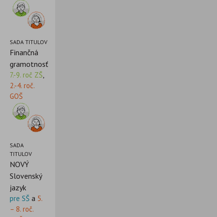
SADA TITULOV
Finančná
gramotnosť
7.-9. roč ZŠ
,
2.-4. roč.
GOŠ
SADA
TITULOV
NOVÝ
Slovenský
jazyk
pre SŠ
a
5.
– 8. roč.