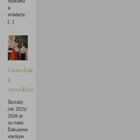
výskumu
a
mládeže
[...]
Gratulujeme
k
vysvedčeniu!
Školský
rok 2025/
2026 je
za nami.
Ďakujeme
všetkým