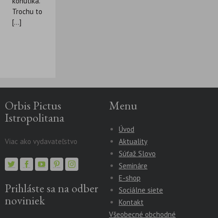
kohútika.
Trochu to
[...]
Orbis Pictus
Menu
Istropolitana
Úvod
Viac ako vydavateľstvo
Aktuality
Súťaž Slovo
Semináre
E-shop
Prihláste sa na odber
Sociálne siete
noviniek
Kontakt
Všeobecné obchodné