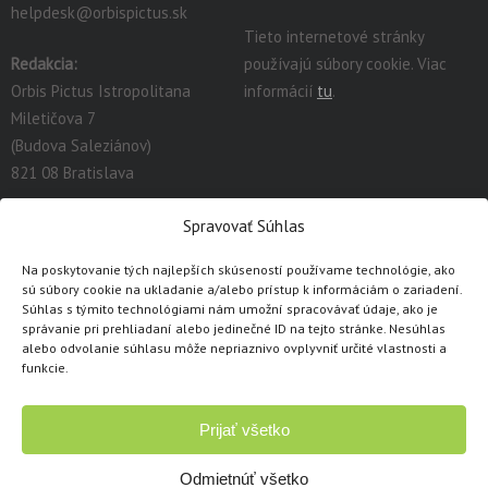
helpdesk@orbispictus.sk
Tieto internetové stránky
Redakcia:
používajú súbory cookie. Viac
Orbis Pictus Istropolitana
informácií
tu
.
Miletičova 7
(Budova Saleziánov)
821 08 Bratislava
redakcia@orbispictus.sk
Spravovať Súhlas
Na poskytovanie tých najlepších skúseností používame technológie, ako
Podrobnú dokumentáciu a návody na prácu s E-učebnicami
sú súbory cookie na ukladanie a/alebo prístup k informáciám o zariadení.
nájdete tu:
https://orbispictus.sk/vyuka-co-naje-fektivnejsie-s-e-
Súhlas s týmito technológiami nám umožní spracovávať údaje, ako je
správanie pri prehliadaní alebo jedinečné ID na tejto stránke. Nesúhlas
ucebnicami/
.
alebo odvolanie súhlasu môže nepriaznivo ovplyvniť určité vlastnosti a
V prípade problémov s e-učebnicami alebo licenciami, prosím
funkcie.
kontaktujte cez
kontaktný formulár
.
Prijať všetko
Copyright © 1991 - 2026 Orbis Pictus Istropolitana, spol. s r.o.
Všetky práva vyhradené. Akékoľvek použitie obsahu, rozmnožovanie a
Odmietnúť všetko