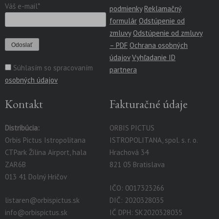
Váš e-mail*
podmienky
Reklamačný
formulár
Odstúpenie od
zmluvy
Odstúpenie od zmluvy
– PDF
Ochrana osobných
údajov
Vyhľadanie ID
Súhlasím so spracovaním
partnera
osobných údajov
Kontakt
Fakturačné údaje
Distribúcia:
ORBIS PICTUS
Orbis Pictus Istropolitana
ISTROPOLITANA, spol. s. r. o.
CTPark Žilina Airport, hala
Hrachová 34
ZAR6B
821 05 Bratislava
013 41 Dolný Hričov
IČO: 0017323266
listaren@orbispictus.sk
DIČ: 2020328035
info@orbispictus.sk
IČ DPH: SK2020328035