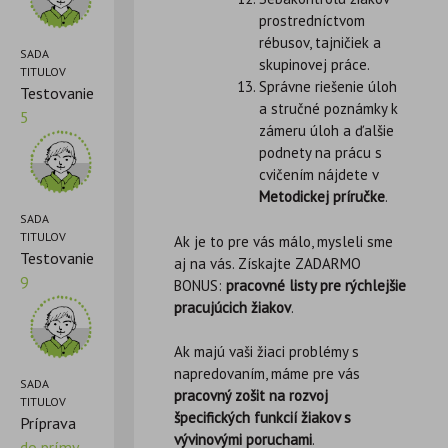
prostredníctvom
rébusov, tajničiek a
SADA
skupinovej práce.
TITULOV
Správne riešenie úloh
Testovanie
a stručné poznámky k
5
zámeru úloh a ďalšie
podnety na prácu s
cvičením nájdete v
Metodickej príručke
.
SADA
TITULOV
Ak je to pre vás málo, mysleli sme
Testovanie
aj na vás. Získajte ZADARMO
9
BONUS:
pracovné listy pre rýchlejšie
pracujúcich žiakov
.
Ak majú vaši žiaci problémy s
napredovaním, máme pre vás
SADA
pracovný zošit na rozvoj
TITULOV
špecifických funkcií žiakov s
Príprava
vývinovými poruchami
.
do prímy