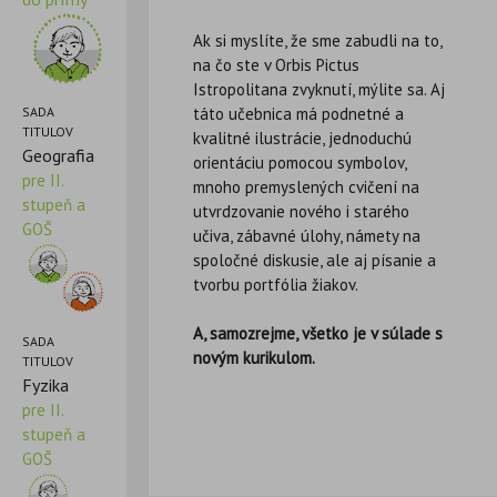
Ak si myslíte, že sme zabudli na to,
na čo ste v Orbis Pictus
Istropolitana zvyknutí, mýlite sa. Aj
táto učebnica má podnetné a
SADA
TITULOV
kvalitné ilustrácie, jednoduchú
Geografia
orientáciu pomocou symbolov,
pre II.
mnoho premyslených cvičení na
stupeň a
utvrdzovanie nového i starého
GOŠ
učiva, zábavné úlohy, námety na
spoločné diskusie, ale aj písanie a
tvorbu portfólia žiakov.
A, samozrejme, všetko je v súlade s
SADA
novým kurikulom.
TITULOV
Fyzika
pre II.
stupeň a
GOŠ