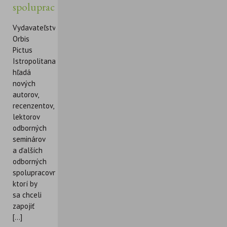
spolupracovníkov
Vydavateľstvo
Orbis
Pictus
Istropolitana
hľadá
nových
autorov,
recenzentov,
lektorov
odborných
seminárov
a ďalších
odborných
spolupracovníkov,
ktorí by
sa chceli
zapojiť
[...]