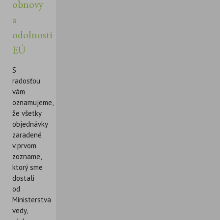
obnovy
a
odolnosti
EÚ
S
radosťou
vám
oznamujeme,
že všetky
objednávky
zaradené
v prvom
zozname,
ktorý sme
dostali
od
Ministerstva
vedy,