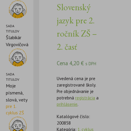
Slovenský
jazyk pre 2.
SADA
ročník ZŠ –
TITULOV
Šlabikár
2. časť
Virgovičová
Cena
4,20
€
s DPH
SADA
Uvedená cena je pre
TITULOV
zaregistrované školy.
Moje
Pre objednávanie je
písmená,
potrebná
registrácia
a
slová, vety
prihlásenie
.
pre 1.
cyklus ZŠ
Katalógové číslo:
200858
Kategória:
1. cyklus