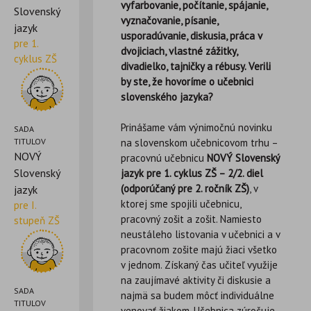
vyfarbovanie, počítanie, spájanie,
Slovenský
vyznačovanie, písanie,
jazyk
usporadúvanie, diskusia, práca v
pre 1.
dvojiciach, vlastné zážitky,
cyklus ZŠ
divadielko, tajničky a rébusy. Verili
by ste, že hovoríme o učebnici
slovenského jazyka?
Prinášame vám výnimočnú novinku
SADA
TITULOV
na slovenskom učebnicovom trhu –
NOVÝ
pracovnú učebnicu
NOVÝ Slovenský
Slovenský
jazyk pre 1. cyklus ZŠ – 2/2. diel
(odporúčaný pre 2. ročník ZŠ)
, v
jazyk
ktorej sme spojili učebnicu,
pre I.
pracovný zošit a zošit. Namiesto
stupeň ZŠ
neustáleho listovania v učebnici a v
pracovnom zošite majú žiaci všetko
v jednom. Získaný čas učiteľ využije
na zaujímavé aktivity či diskusie a
SADA
najmä sa budem môcť individuálne
TITULOV
venovať žiakom. Učebnica zúročuje