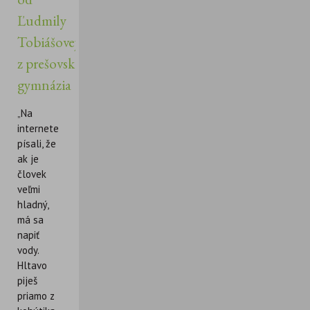
Ľudmily
Tobiášovej
z prešovského
gymnázia
„Na
internete
písali, že
ak je
človek
veľmi
hladný,
má sa
napiť
vody.
Hltavo
piješ
priamo z