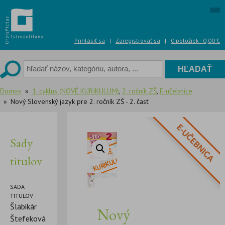
Skip
to
content
Prihlásiť sa
|
Zaregistrovať sa
|
0 položiek -
0,00
€
Domov
1. cyklus (NOVÉ KURIKULUM)
,
2. ročník ZŠ
,
E-učebnice
Nový Slovenský jazyk pre 2. ročník ZŠ - 2. časť
E-UČEBNICA
Sady
titulov
SADA
TITULOV
Šlabikár
Nový
Štefeková