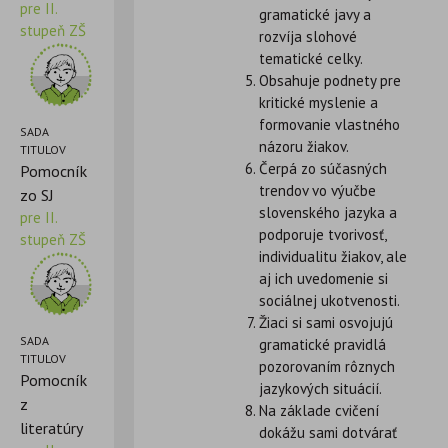
pre II.
gramatické javy a
stupeň ZŠ
rozvíja slohové
tematické celky.
Obsahuje podnety pre
kritické myslenie a
formovanie vlastného
SADA
názoru žiakov.
TITULOV
Čerpá zo súčasných
Pomocník
trendov vo výučbe
zo SJ
slovenského jazyka a
pre II.
podporuje tvorivosť,
stupeň ZŠ
individualitu žiakov, ale
aj ich uvedomenie si
sociálnej ukotvenosti.
Žiaci si sami osvojujú
SADA
gramatické pravidlá
TITULOV
pozorovaním rôznych
Pomocník
jazykových situácií.
z
Na základe cvičení
literatúry
dokážu sami dotvárať