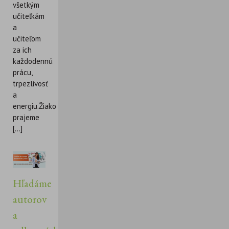
všetkým
učiteľkám
a
učiteľom
za ich
každodennú
prácu,
trpezlivosť
a
energiu.Žiakom
prajeme
[...]
Hľadáme
autorov
a