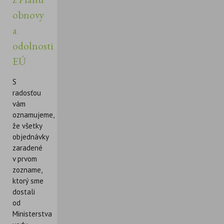
obnovy
a
odolnosti
EÚ
S
radosťou
vám
oznamujeme,
že všetky
objednávky
zaradené
v prvom
zozname,
ktorý sme
dostali
od
Ministerstva