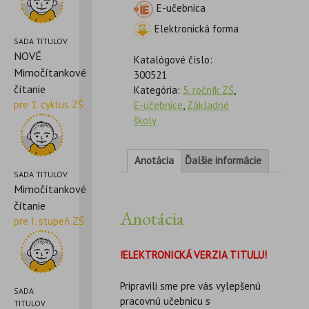
E-učebnica
Elektronická forma
SADA TITULOV
NOVÉ
Katalógové číslo:
Mimočítankové
300521
čítanie
Kategória:
5. ročník ZŠ
,
pre 1. cyklus ZŠ
E-učebnice
,
Základné
školy
Anotácia
Ďalšie informácie
SADA TITULOV
Mimočítankové
čítanie
Anotácia
pre I. stupeň ZŠ
!ELEKTRONICKÁ VERZIA TITULU!
Pripravili sme pre vás vylepšenú
SADA
pracovnú učebnicu s
TITULOV