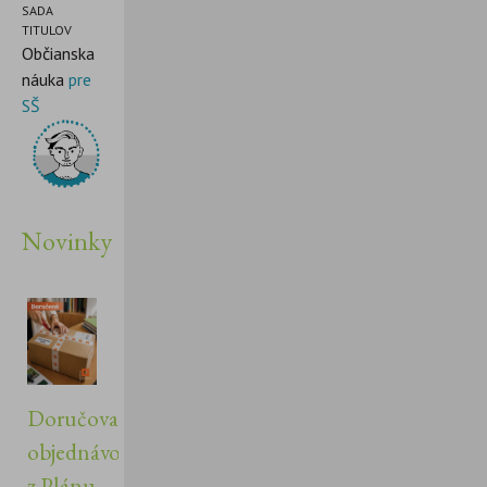
SADA
TITULOV
Občianska
náuka
pre
SŠ
Novinky
Doručovanie
objednávok
z Plánu