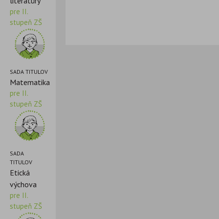
literatúry
pre II.
stupeň ZŠ
SADA TITULOV
Matematika
pre II.
stupeň ZŠ
SADA
TITULOV
Etická
výchova
pre II.
stupeň ZŠ