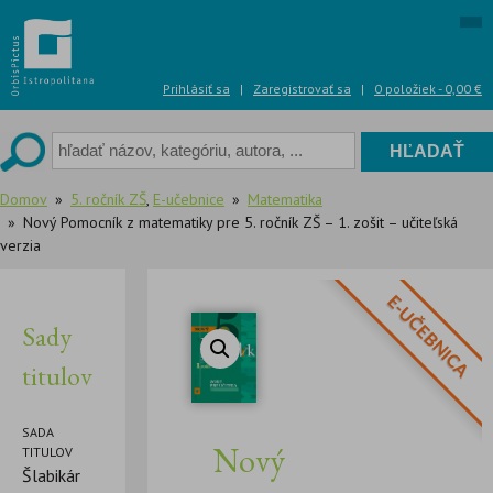
Skip
to
content
Prihlásiť sa
|
Zaregistrovať sa
|
0 položiek -
0,00
€
Domov
5. ročník ZŠ
,
E-učebnice
Matematika
Nový Pomocník z matematiky pre 5. ročník ZŠ – 1. zošit – učiteľská
verzia
E-UČEBNICA
Sady
titulov
SADA
Nový
TITULOV
Šlabikár