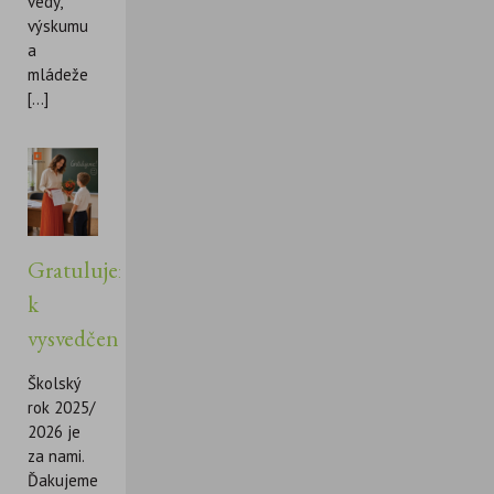
vedy,
výskumu
a
mládeže
[...]
Gratulujeme
k
vysvedčeniu!
Školský
rok 2025/
2026 je
za nami.
Ďakujeme