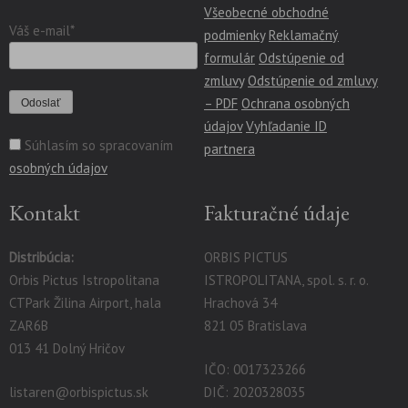
Všeobecné obchodné
Váš e-mail*
podmienky
Reklamačný
formulár
Odstúpenie od
zmluvy
Odstúpenie od zmluvy
– PDF
Ochrana osobných
údajov
Vyhľadanie ID
Súhlasím so spracovaním
partnera
osobných údajov
Kontakt
Fakturačné údaje
Distribúcia:
ORBIS PICTUS
Orbis Pictus Istropolitana
ISTROPOLITANA, spol. s. r. o.
CTPark Žilina Airport, hala
Hrachová 34
ZAR6B
821 05 Bratislava
013 41 Dolný Hričov
IČO: 0017323266
listaren@orbispictus.sk
DIČ: 2020328035