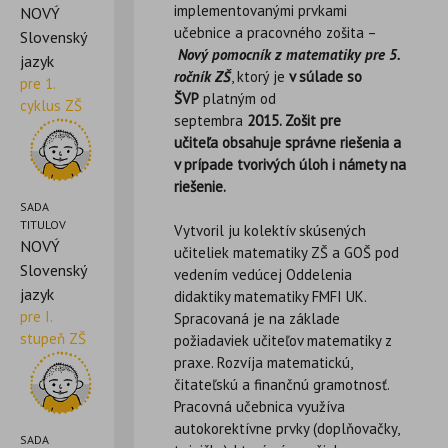
implementovanými prvkami
NOVÝ
učebnice a pracovného zošita –
Slovenský
Nový pomocník z matematiky pre 5.
jazyk
ročník ZŠ
, ktorý je
v súlade so
pre 1.
ŠVP
platným od
cyklus ZŠ
septembra
2015. Zošit pre
učiteľa obsahuje správne riešenia a
v prípade tvorivých úloh i námety na
riešenie.
SADA
TITULOV
Vytvoril ju kolektív skúsených
NOVÝ
učiteliek matematiky ZŠ a GOŠ pod
Slovenský
vedením vedúcej Oddelenia
jazyk
didaktiky matematiky FMFI UK.
pre I.
Spracovaná je na základe
stupeň ZŠ
požiadaviek učiteľov matematiky z
praxe. Rozvíja matematickú,
čitateľskú a finančnú gramotnosť.
Pracovná učebnica využíva
autokorektívne prvky (doplňovačky,
SADA