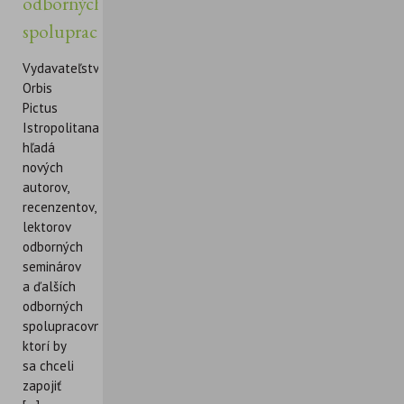
odborných
spolupracovníkov
Vydavateľstvo
Orbis
Pictus
Istropolitana
hľadá
nových
autorov,
recenzentov,
lektorov
odborných
seminárov
a ďalších
odborných
spolupracovníkov,
ktorí by
sa chceli
zapojiť