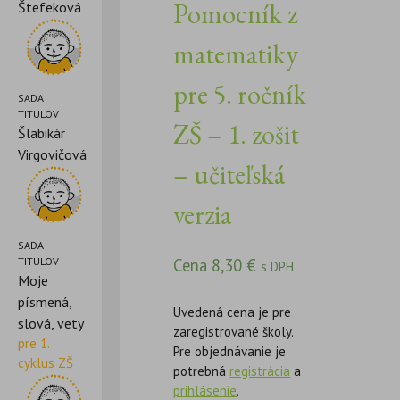
Pomocník z
Štefeková
matematiky
pre 5. ročník
SADA
TITULOV
ZŠ – 1. zošit
Šlabikár
Virgovičová
– učiteľská
verzia
SADA
TITULOV
Cena
8,30
€
s DPH
Moje
písmená,
Uvedená cena je pre
slová, vety
zaregistrované školy.
pre 1.
Pre objednávanie je
cyklus ZŠ
potrebná
registrácia
a
prihlásenie
.