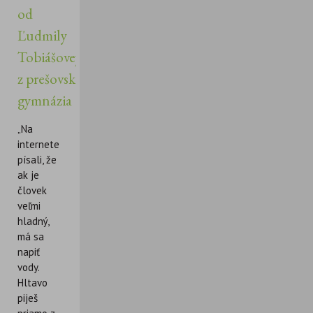
od
Ľudmily
Tobiášovej
z prešovského
gymnázia
„Na
internete
písali, že
ak je
človek
veľmi
hladný,
má sa
napiť
vody.
Hltavo
piješ