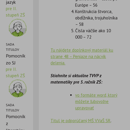
jazyk
Európe – 56
pre II.
Konštrukcia štvorca,
stupeň ZŠ
obdĺžnika, trojuholníka
– 58
Čísla väčšie ako 10
000 – 72
SADA
Tu nájdete doplnkový materiál ku
TITULOV
Pomocník
strane 48 – Peniaze na nácvik
zo SJ
delenia.
pre II.
stupeň ZŠ
Stiahnite si aktuálne TVVP z
matematiky pre 5. ročník ZŠ:
vo formáte word, ktorý
môžete ľubovoľne
SADA
upravovať
TITULOV
Pomocník
Titul je odporúčaný MŠ VVaŠ SR
.
z