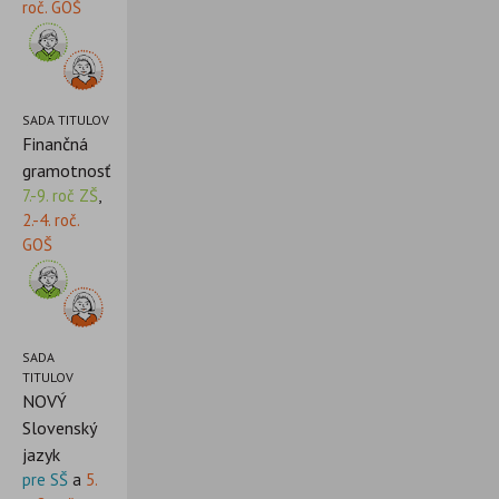
roč. GOŠ
SADA TITULOV
Finančná
gramotnosť
7.-9. roč ZŠ
,
2.-4. roč.
GOŠ
SADA
TITULOV
NOVÝ
Slovenský
jazyk
pre SŠ
a
5.