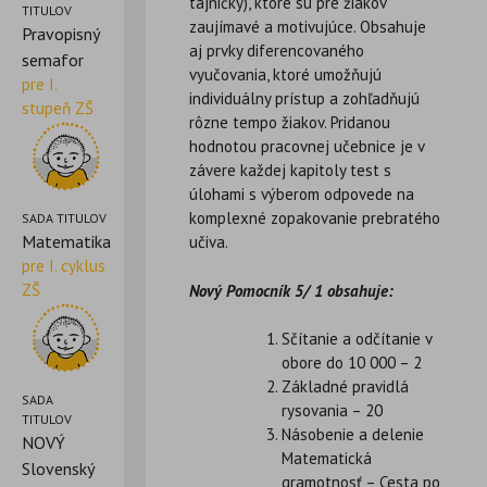
tajničky), ktoré sú pre žiakov
TITULOV
zaujímavé a motivujúce. Obsahuje
Pravopisný
aj prvky diferencovaného
semafor
vyučovania, ktoré umožňujú
pre I.
individuálny prístup a zohľadňujú
stupeň ZŠ
rôzne tempo žiakov. Pridanou
hodnotou pracovnej učebnice je v
závere každej kapitoly test s
úlohami s výberom odpovede na
komplexné zopakovanie prebratého
SADA TITULOV
Matematika
učiva.
pre I. cyklus
ZŠ
Nový Pomocník 5/ 1 obsahuje:
Sčítanie a odčítanie v
obore do 10 000 – 2
Základné pravidlá
SADA
rysovania – 20
TITULOV
Násobenie a delenie
NOVÝ
Matematická
Slovenský
gramotnosť – Cesta po