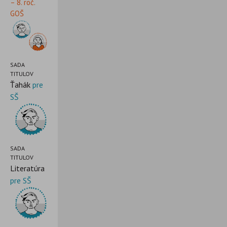
– 8. roč.
GOŠ
SADA
TITULOV
Ťahák
pre
SŠ
SADA
TITULOV
Literatúra
pre SŠ