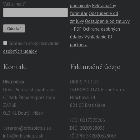
Váš e-mail*
podmienky
Reklamačný
formulár
Odstúpenie od
zmluvy
Odstúpenie od zmluvy
– PDF
Ochrana osobných
údajov
Vyhľadanie ID
Súhlasím so spracovaním
partnera
osobných údajov
Kontakt
Fakturačné údaje
Distribúcia:
ORBIS PICTUS
Orbis Pictus Istropolitana
ISTROPOLITANA, spol. s. r. o.
CTPark Žilina Airport, hala
Hrachová 34
ZAR6B
821 05 Bratislava
013 41 Dolný Hričov
IČO: 0017323266
listaren@orbispictus.sk
DIČ: 2020328035
info@orbispictus.sk
IČ DPH: SK2020328035