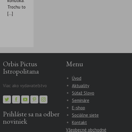
kohútika.
Trochu to
[...]
Orbis Pictus
Menu
Istropolitana
Úvod
Viac ako vydavateľstvo
Aktuality
Súťaž Slovo
Semináre
E-shop
Prihláste sa na odber
Sociálne siete
noviniek
Kontakt
Všeobecné obchodné