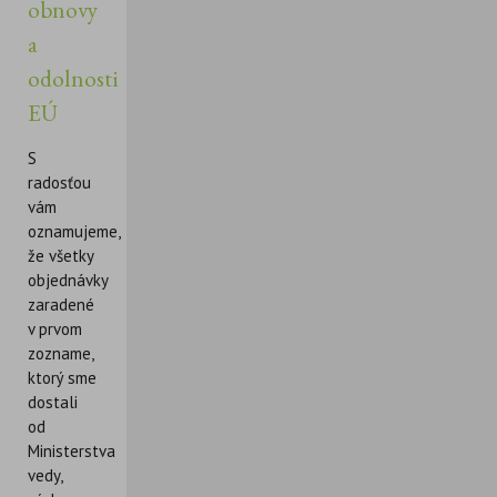
obnovy
a
odolnosti
EÚ
S
radosťou
vám
oznamujeme,
že všetky
objednávky
zaradené
v prvom
zozname,
ktorý sme
dostali
od
Ministerstva
vedy,