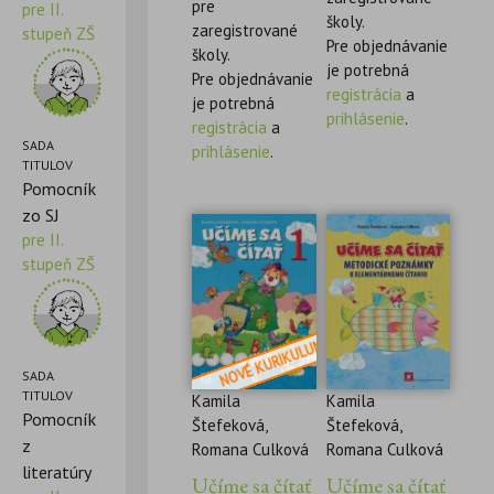
pre
pre II.
školy.
zaregistrované
stupeň ZŠ
Pre objednávanie
školy.
je potrebná
Pre objednávanie
registrácia
a
je potrebná
prihlásenie
.
registrácia
a
SADA
prihlásenie
.
TITULOV
Pomocník
zo SJ
pre II.
stupeň ZŠ
SADA
TITULOV
Kamila
Kamila
Pomocník
Štefeková,
Štefeková,
z
Romana Culková
Romana Culková
literatúry
Učíme sa čítať
Učíme sa čítať