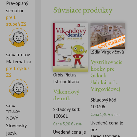
Pravopisný
Súvisiace produkty
semafor
pre I.
stupeň ZŠ
Lýdia Virgovičová
SADA TITULOV
Vystrihovacie
Matematika
kocky pre
pre I. cyklus
žiaka k
Orbis Pictus
ZŠ
šlabikáru L.
Istropolitana
Virgovičovej
Víkendový
denník
Skladový kód:
SADA
100706
Skladový kód:
TITULOV
Cena
1,40
€
s DPH
100661
NOVÝ
Uvedená cena je
Cena
3,20
€
s DPH
Slovenský
pre
Uvedená cena je
jazyk
zaregistrované