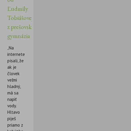
Ľudmily
Tobiášovej
z prešovského
gymnázia
„Na
internete
písali, že
ak je
človek
veľmi
hladný,
má sa
napiť
vody.
Hltavo
piješ
priamo z