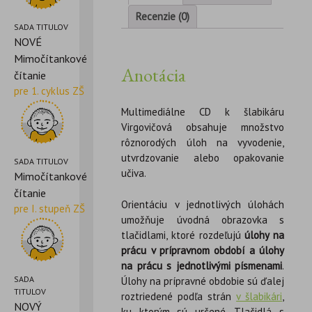
Recenzie (0)
SADA TITULOV
NOVÉ
Mimočítankové
Anotácia
čítanie
pre 1. cyklus ZŠ
Multimediálne CD k šlabikáru
Virgovičová obsahuje množstvo
rôznorodých úloh na vyvodenie,
utvrdzovanie alebo opakovanie
SADA TITULOV
učiva.
Mimočítankové
čítanie
Orientáciu v jednotlivých úlohách
pre I. stupeň ZŠ
umožňuje úvodná obrazovka s
tlačidlami, ktoré rozdeľujú
úlohy na
prácu v prípravnom období a úlohy
na prácu s jednotlivými písmenami
.
SADA
Úlohy na prípravné obdobie sú ďalej
TITULOV
roztriedené podľa strán
v šlabikári
,
NOVÝ
ku ktorým sú určené. Tlačidlá s