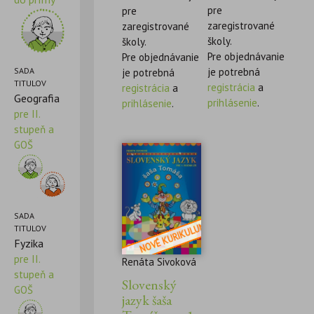
pre
pre
zaregistrované
zaregistrované
školy.
školy.
Pre objednávanie
Pre objednávanie
SADA
je potrebná
je potrebná
TITULOV
registrácia
a
registrácia
a
Geografia
prihlásenie
.
prihlásenie
.
pre II.
stupeň a
GOŠ
SADA
TITULOV
Fyzika
pre II.
Renáta Sivoková
stupeň a
Slovenský
GOŠ
jazyk šaša