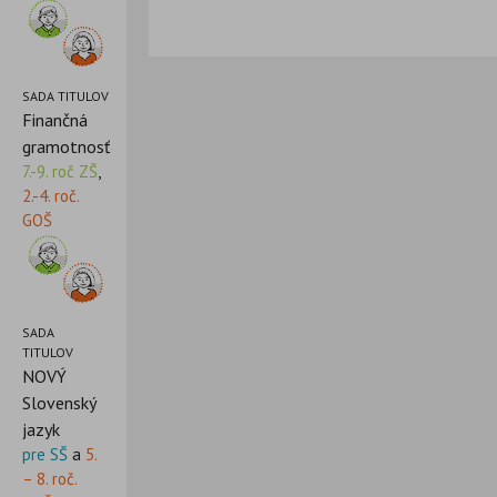
SADA TITULOV
Finančná
gramotnosť
7.-9. roč ZŠ
,
2.-4. roč.
GOŠ
SADA
TITULOV
NOVÝ
Slovenský
jazyk
pre SŠ
a
5.
– 8. roč.