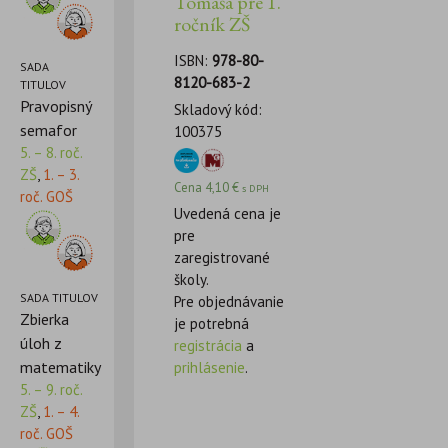
Tomáša pre 1.
ročník ZŠ
ISBN:
978-80-
SADA
8120-683-2
TITULOV
Pravopisný
Skladový kód:
semafor
100375
5. – 8. roč.
ZŠ
,
1. – 3.
Cena
4,10
€
s DPH
roč. GOŠ
Uvedená cena je
pre
zaregistrované
školy.
SADA TITULOV
Pre objednávanie
Zbierka
je potrebná
úloh z
registrácia
a
matematiky
prihlásenie
.
5. – 9. roč.
ZŠ
,
1. – 4.
roč. GOŠ