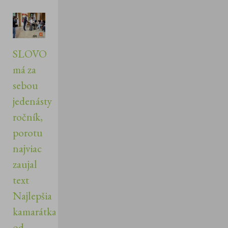
SLOVO
má za
sebou
jedenásty
ročník,
porotu
najviac
zaujal
text
Najlepšia
kamarátka
od