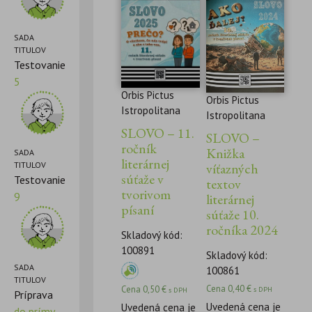
SADA
TITULOV
Testovanie
5
Orbis Pictus
Orbis Pictus
Istropolitana
Istropolitana
SLOVO – 11.
SLOVO –
ročník
Knižka
SADA
literárnej
víťazných
TITULOV
súťaže v
Testovanie
textov
tvorivom
9
literárnej
písaní
súťaže 10.
ročníka 2024
Skladový kód:
100891
Skladový kód:
SADA
100861
TITULOV
Cena
0,40
€
Cena
0,50
€
s DPH
s DPH
Príprava
Uvedená cena je
Uvedená cena je
do prímy