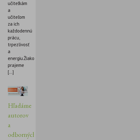
učiteľkám
a
učiteľom
za ich
každodennú
prácu,
trpezlivosť
a
energiu.Žiakom
prajeme
[...]
Hľadáme
autorov
a
odborných