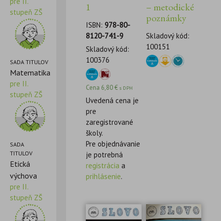
pre II.
1
– metodické
stupeň ZŠ
poznámky
ISBN:
978-80-
8120-741-9
Skladový kód:
100151
Skladový kód:
100376
SADA TITULOV
Matematika
pre II.
Cena
6,80
€
s DPH
stupeň ZŠ
Uvedená cena je
pre
zaregistrované
školy.
Pre objednávanie
SADA
TITULOV
je potrebná
Etická
registrácia
a
výchova
prihlásenie
.
pre II.
stupeň ZŠ