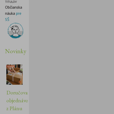
TITULOV
Občianska
náuka
pre
SŠ
Novinky
Doručovanie
objednávok
z Plánu