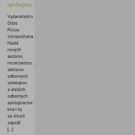
spolupracovníkov
Vydavateľstvo
Orbis
Pictus
Istropolitana
hľadá
nových
autorov,
recenzentov,
lektorov
odborných
seminárov
a ďalších
odborných
spolupracovníkov,
ktorí by
sa chceli
zapojiť
[...]