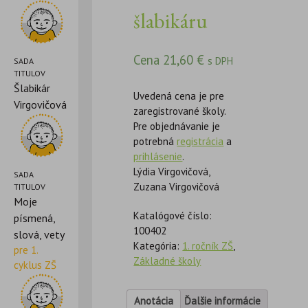
šlabikáru
Cena
21,60
€
s DPH
SADA
TITULOV
Šlabikár
Uvedená cena je pre
Virgovičová
zaregistrované školy.
Pre objednávanie je
potrebná
registrácia
a
prihlásenie
.
Lýdia Virgovičová,
SADA
Zuzana Virgovičová
TITULOV
Moje
Katalógové číslo:
písmená,
100402
slová, vety
Kategória:
1. ročník ZŠ
,
pre 1.
Základné školy
cyklus ZŠ
Anotácia
Ďalšie informácie