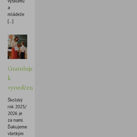
výskumu
a
mládeže
[...]
Gratulujeme
k
vysvedčeniu!
Školský
rok 2025/
2026 je
za nami.
Ďakujeme
všetkým