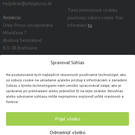
helpdesk@orbispictus.sk
Tieto internetové stránky
Redakcia:
používajú súbory cookie. Viac
Orbis Pictus Istropolitana
informácií
tu
.
Miletičova 7
(Budova Saleziánov)
821 08 Bratislava
redakcia@orbispictus.sk
Spravovať Súhlas
Na poskytovanie tých najlepších skúseností používame technológie, ako
Podrobnú dokumentáciu a návody na prácu s E-učebnicami
sú súbory cookie na ukladanie a/alebo prístup k informáciám o zariadení.
nájdete tu:
https://orbispictus.sk/vyuka-co-naje-fektivnejsie-s-e-
Súhlas s týmito technológiami nám umožní spracovávať údaje, ako je
správanie pri prehliadaní alebo jedinečné ID na tejto stránke. Nesúhlas
ucebnicami/
.
alebo odvolanie súhlasu môže nepriaznivo ovplyvniť určité vlastnosti a
V prípade problémov s e-učebnicami alebo licenciami, prosím
funkcie.
kontaktujte cez
kontaktný formulár
.
Prijať všetko
Copyright © 1991 - 2026 Orbis Pictus Istropolitana, spol. s r.o.
Všetky práva vyhradené. Akékoľvek použitie obsahu, rozmnožovanie a
Odmietnúť všetko