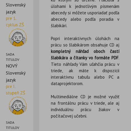
Slovenský
úlohami k jednotlivým písmenám
jazyk
abecedy si môžete usporiadať podľa
pre 1.
abecedy alebo podľa poradia v
cyklus ZŠ
šlabikári.
Popri interaktívnych úlohách na
prácu so šlabikárom obsahuje CD aj
kompletný náhľad oboch častí
SADA
šlabikára a čítanky vo formáte PDF
.
TITULOV
Tieto náhľady Vám uľahčia prácu v
NOVÝ
triede, ak máte k dispozícii
Slovenský
interaktívnu tabuľu alebo PC a
jazyk
dataprojektorom.
pre I.
stupeň ZŠ
Multimediálne CD je možné využiť
na frontálnu prácu v triede, ale aj
individuálnu prácu žiakov v
počítačovej učebni.
SADA
TITULOV