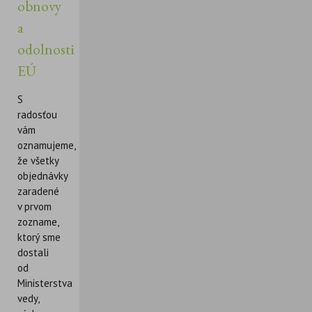
obnovy
a
odolnosti
EÚ
S
radosťou
vám
oznamujeme,
že všetky
objednávky
zaradené
v prvom
zozname,
ktorý sme
dostali
od
Ministerstva
vedy,