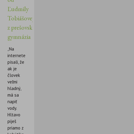
Ľudmily
Tobiášovej
z prešovského
gymnázia
„Na
internete
písali, že
ak je
človek
veľmi
hladný,
má sa
napiť
vody.
Hltavo
piješ
priamo z