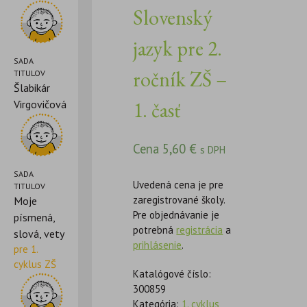
Slovenský
jazyk pre 2.
SADA
ročník ZŠ –
TITULOV
Šlabikár
1. časť
Virgovičová
Cena
5,60
€
s DPH
SADA
Uvedená cena je pre
TITULOV
zaregistrované školy.
Moje
Pre objednávanie je
písmená,
potrebná
registrácia
a
slová, vety
prihlásenie
.
pre 1.
cyklus ZŠ
Katalógové číslo:
300859
Kategória:
1. cyklus