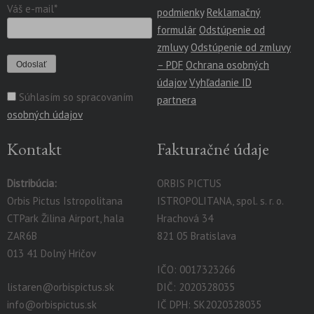
Váš e-mail*
podmienky
Reklamačný
formulár
Odstúpenie od
zmluvy
Odstúpenie od zmluvy
– PDF
Ochrana osobných
údajov
Vyhľadanie ID
Súhlasím so spracovaním
partnera
osobných údajov
Kontakt
Fakturačné údaje
Distribúcia:
ORBIS PICTUS
Orbis Pictus Istropolitana
ISTROPOLITANA, spol. s. r. o.
CTPark Žilina Airport, hala
Hrachová 34
ZAR6B
821 05 Bratislava
013 41 Dolný Hričov
IČO: 0017323266
listaren@orbispictus.sk
DIČ: 2020328035
info@orbispictus.sk
IČ DPH: SK2020328035