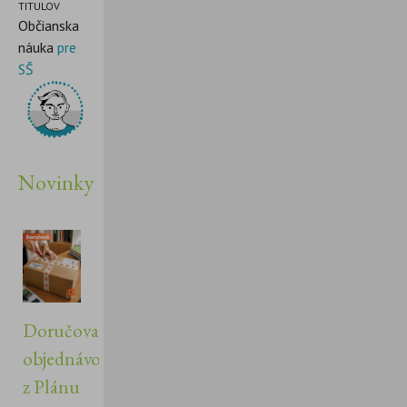
TITULOV
Občianska
náuka
pre
SŠ
Novinky
Doručovanie
objednávok
z Plánu