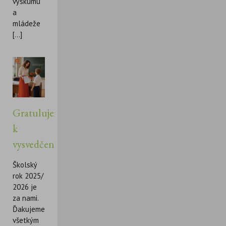
výskumu
a
mládeže
[...]
Gratulujeme
k
vysvedčeniu!
Školský
rok 2025/
2026 je
za nami.
Ďakujeme
všetkým