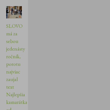
SLOVO
má za
sebou
jedenásty
ročník,
porotu
najviac
zaujal
text
Najlepšia
kamarátka
od