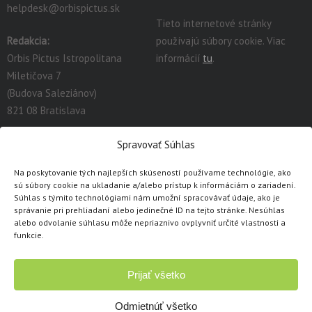
helpdesk@orbispictus.sk
Tieto internetové stránky
Redakcia:
používajú súbory cookie. Viac
Orbis Pictus Istropolitana
informácií
tu
.
Miletičova 7
(Budova Saleziánov)
821 08 Bratislava
redakcia@orbispictus.sk
Spravovať Súhlas
Na poskytovanie tých najlepších skúseností používame technológie, ako
Podrobnú dokumentáciu a návody na prácu s E-učebnicami
sú súbory cookie na ukladanie a/alebo prístup k informáciám o zariadení.
nájdete tu:
https://orbispictus.sk/vyuka-co-naje-fektivnejsie-s-e-
Súhlas s týmito technológiami nám umožní spracovávať údaje, ako je
správanie pri prehliadaní alebo jedinečné ID na tejto stránke. Nesúhlas
ucebnicami/
.
alebo odvolanie súhlasu môže nepriaznivo ovplyvniť určité vlastnosti a
V prípade problémov s e-učebnicami alebo licenciami, prosím
funkcie.
kontaktujte cez
kontaktný formulár
.
Prijať všetko
Copyright © 1991 - 2026 Orbis Pictus Istropolitana, spol. s r.o.
Všetky práva vyhradené. Akékoľvek použitie obsahu, rozmnožovanie a
Odmietnúť všetko