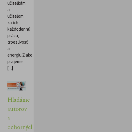
učiteľkám
a
učiteľom
za ich
každodennú
prácu,
trpezlivosť
a
energiu.Žiakom
prajeme
[...]
Hľadáme
autorov
a
odborných