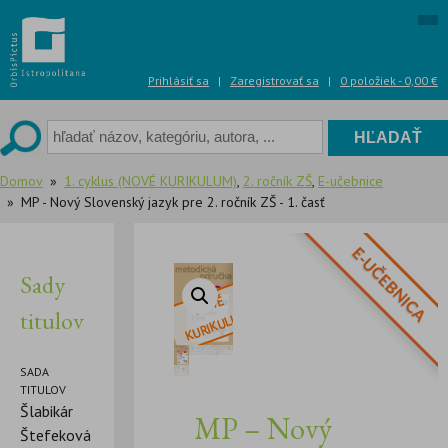
Skip
to
content
Prihlásiť sa
|
Zaregistrovať sa
|
0 položiek -
0,00
€
Domov
1. cyklus (NOVÉ KURIKULUM)
,
2. ročník ZŠ
,
E-učebnice
MP - Nový Slovenský jazyk pre 2. ročník ZŠ - 1. časť
E-UČEBNICA
Sady
titulov
SADA
TITULOV
Šlabikár
MP – Nový
Štefeková