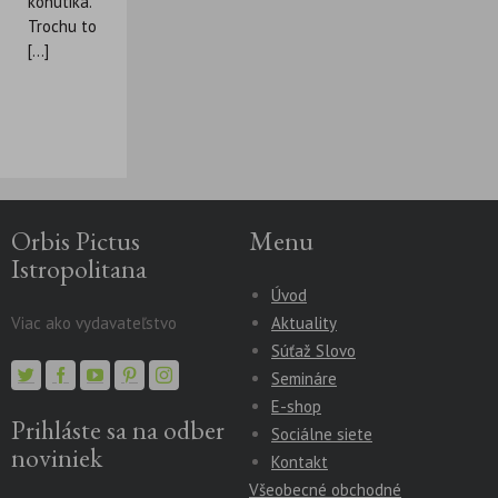
kohútika.
Trochu to
[...]
Orbis Pictus
Menu
Istropolitana
Úvod
Viac ako vydavateľstvo
Aktuality
Súťaž Slovo
Semináre
E-shop
Prihláste sa na odber
Sociálne siete
noviniek
Kontakt
Všeobecné obchodné