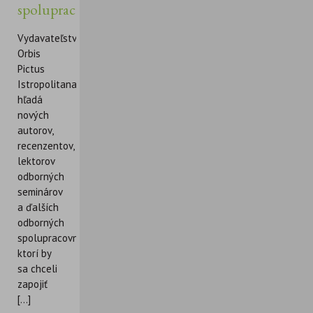
spolupracovníkov
Vydavateľstvo
Orbis
Pictus
Istropolitana
hľadá
nových
autorov,
recenzentov,
lektorov
odborných
seminárov
a ďalších
odborných
spolupracovníkov,
ktorí by
sa chceli
zapojiť
[...]