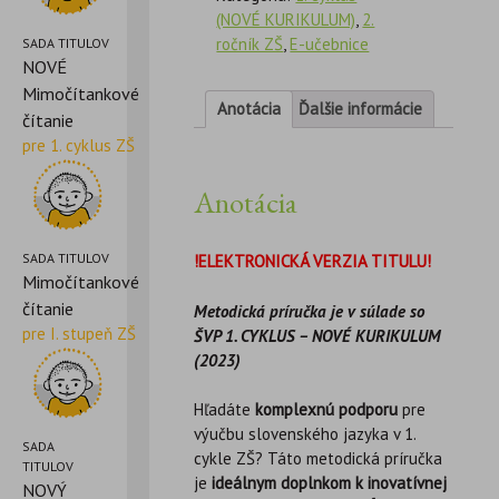
(NOVÉ KURIKULUM)
,
2.
ročník ZŠ
,
E-učebnice
SADA TITULOV
NOVÉ
Mimočítankové
Anotácia
Ďalšie informácie
čítanie
pre 1. cyklus ZŠ
Anotácia
SADA TITULOV
!ELEKTRONICKÁ VERZIA TITULU!
Mimočítankové
čítanie
Metodická príručka je v súlade so
pre I. stupeň ZŠ
ŠVP 1. CYKLUS – NOVÉ KURIKULUM
(2023)
Hľadáte
komplexnú podporu
pre
výučbu slovenského jazyka v 1.
SADA
cykle ZŠ? Táto metodická príručka
TITULOV
je
ideálnym doplnkom k inovatívnej
NOVÝ