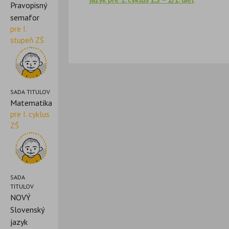
Pravopisný
semafor
pre I.
stupeň ZŠ
SADA TITULOV
Matematika
pre I. cyklus
ZŠ
SADA
TITULOV
NOVÝ
Slovenský
jazyk