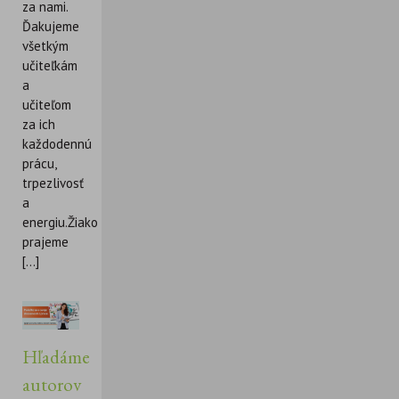
za nami.
Ďakujeme
všetkým
učiteľkám
a
učiteľom
za ich
každodennú
prácu,
trpezlivosť
a
energiu.Žiakom
prajeme
[...]
Hľadáme
autorov