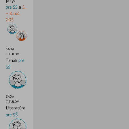
jazyk
pre SŠ
a
5.
– 8. roč.
GOŠ
SADA
TITULOV
Ťahák
pre
SŠ
SADA
TITULOV
Literatúra
pre SŠ