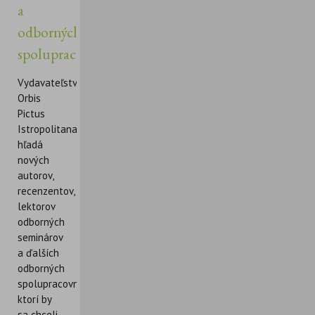
a
odborných
spolupracovníkov
Vydavateľstvo
Orbis
Pictus
Istropolitana
hľadá
nových
autorov,
recenzentov,
lektorov
odborných
seminárov
a ďalších
odborných
spolupracovníkov,
ktorí by
sa chceli