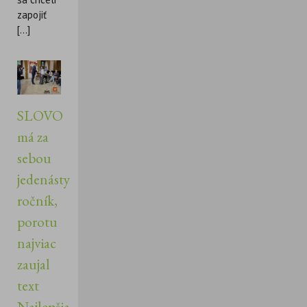
zapojiť
[...]
SLOVO
má za
sebou
jedenásty
ročník,
porotu
najviac
zaujal
text
Najlepšia