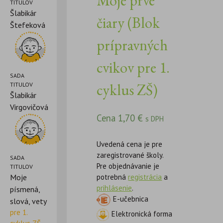
Moje prvé
TITULOV
Šlabikár
čiary (Blok
Štefeková
prípravných
cvikov pre 1.
SADA
cyklus ZŠ)
TITULOV
Šlabikár
Virgovičová
Cena
1,70
€
s DPH
Uvedená cena je pre
zaregistrované školy.
SADA
Pre objednávanie je
TITULOV
potrebná
registrácia
a
Moje
prihlásenie
.
písmená,
E-učebnica
slová, vety
pre 1.
Elektronická forma