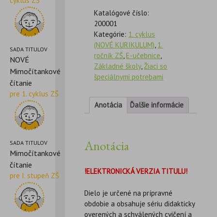
cyklus ZŠ
Katalógové číslo:
200001
Kategórie:
1. cyklus
(NOVÉ KURIKULUM)
,
1.
SADA TITULOV
ročník ZŠ
,
E-učebnice
,
NOVÉ
Základné školy
,
Žiaci so
Mimočítankové
špeciálnymi potrebami
čítanie
pre 1. cyklus ZŠ
Anotácia
Ďalšie informácie
Anotácia
SADA TITULOV
Mimočítankové
čítanie
!ELEKTRONICKÁ VERZIA TITULU!
pre I. stupeň ZŠ
Dielo je určené na prípravné
obdobie a obsahuje sériu didakticky
overených a schválených cvičení a