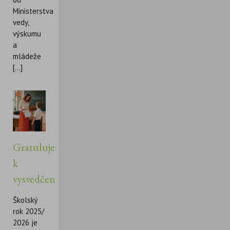
Ministerstva
vedy,
výskumu
a
mládeže
[...]
Gratulujeme
k
vysvedčeniu!
Školský
rok 2025/
2026 je