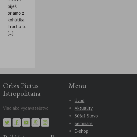
piješ
priamo z
kohútika.
Trochu to
[...]
Orbis Pictus
Menu
Istropolitana
Úvod
Viac ako vydavateľstvo
Aktuality
Súťaž Slovo
Semináre
E-shop