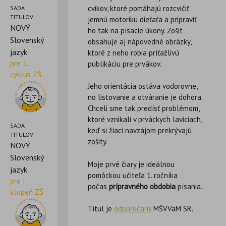
cvikov, ktoré pomáhajú rozcvičiť
SADA
TITULOV
jemnú motoriku dieťaťa a pripraviť
NOVÝ
ho tak na písacie úkony. Zošit
Slovenský
obsahuje aj nápovedné obrázky,
jazyk
ktoré z neho robia príťažlivú
pre 1.
publikáciu pre prvákov.
cyklus ZŠ
Jeho orientácia ostáva vodorovne,
no listovanie a otváranie je dohora.
Chceli sme tak predísť problémom,
ktoré vznikali v prváckych laviciach,
SADA
keď si žiaci navzájom prekrývajú
TITULOV
zošity.
NOVÝ
Slovenský
Moje prvé čiary je ideálnou
jazyk
pomôckou učiteľa 1. ročníka
pre I.
počas
prípravného obdobia
písania.
stupeň ZŠ
Titul je
odporúčaný
MŠVVaM SR.