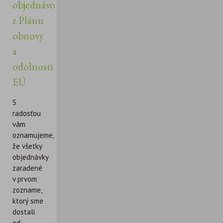
objednávok
z Plánu
obnovy
a
odolnosti
EÚ
S
radosťou
vám
oznamujeme,
že všetky
objednávky
zaradené
v prvom
zozname,
ktorý sme
dostali
od