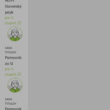
NOVÝ
Slovenský
jazyk
pre II.
stupeň ZŠ
SADA
TITULOV
Pomocník
zo SJ
pre II.
stupeň ZŠ
SADA
TITULOV
Pomocník