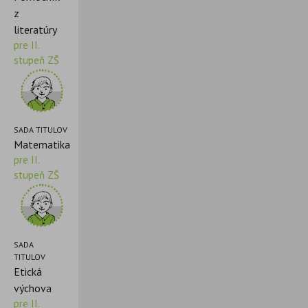
z
literatúry
pre II.
stupeň ZŠ
SADA TITULOV
Matematika
pre II.
stupeň ZŠ
SADA
TITULOV
Etická
výchova
pre II.