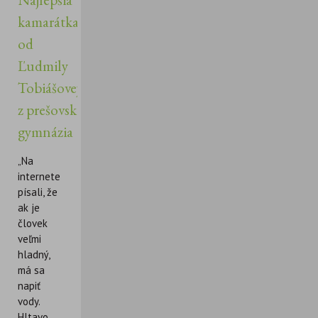
kamarátka
od
Ľudmily
Tobiášovej
z prešovského
gymnázia
„Na
internete
písali, že
ak je
človek
veľmi
hladný,
má sa
napiť
vody.
Hltavo