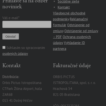
Prihláste sa na odber
Sociálne siete
noviniek
Kontakt
Všeobecné obchodné
Váš e-mail*
podmienky
Reklamačný
formulár
Odstúpenie od
zmluvy
Odstúpenie od zmluvy
– PDF
Ochrana osobných
údajov
Vyhľadanie ID
Súhlasím so spracovaním
partnera
osobných údajov
Kontakt
Fakturačné údaje
Distribúcia:
ORBIS PICTUS
Orbis Pictus Istropolitana
ISTROPOLITANA, spol. s. r. o.
CTPark Žilina Airport, hala
Hrachová 34
ZAR6B
821 05 Bratislava
013 41 Dolný Hričov
IČO: 0017323266