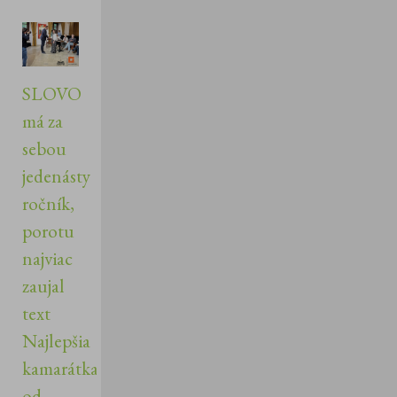
SLOVO
má za
sebou
jedenásty
ročník,
porotu
najviac
zaujal
text
Najlepšia
kamarátka
od