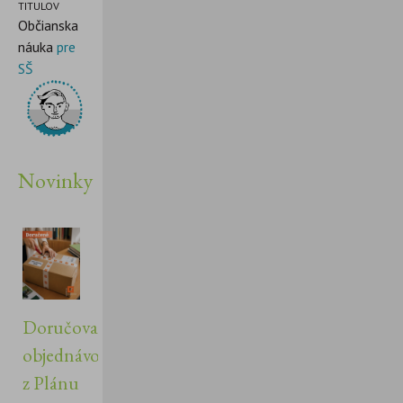
TITULOV
Občianska
náuka
pre
SŠ
Novinky
Doručovanie
objednávok
z Plánu