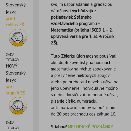
svojím usporiadaním a gradáciou
Slovenský
náročnosti
vychádzajú z
jazyk
požiadaviek Štátneho
pre 1.
vzdelávacieho programu –
cyklus ZŠ
Matematika (príloha ISCED 1 – 2.
upravená verzia pre 1. až 4. ročník
ZŠ).
SADA
Túto
Zbierku úloh
možno používať
TITULOV
ako doplnkové listy na hodinách
NOVÝ
matematiky na rýchle zopakovanie
Slovenský
a precvičenie niektorých spojov
jazyk
alebo pri preberaní nového učiva na
pre I.
jeho upevnenie. Individuálne možno
stupeň ZŠ
s deťmi docvičovať preberané učivo,
písanie číslic, numeráciu,
automatizáciu spojov na počítanie
do 20 bez prechodu cez základ 10.
SADA
Stiahnuť
METODICKÉ POZNÁMKY.
TITULOV