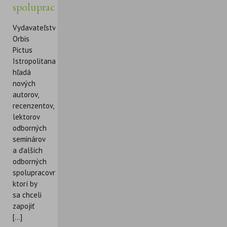
spolupracovníkov
Vydavateľstvo
Orbis
Pictus
Istropolitana
hľadá
nových
autorov,
recenzentov,
lektorov
odborných
seminárov
a ďalších
odborných
spolupracovníkov,
ktorí by
sa chceli
zapojiť
[...]