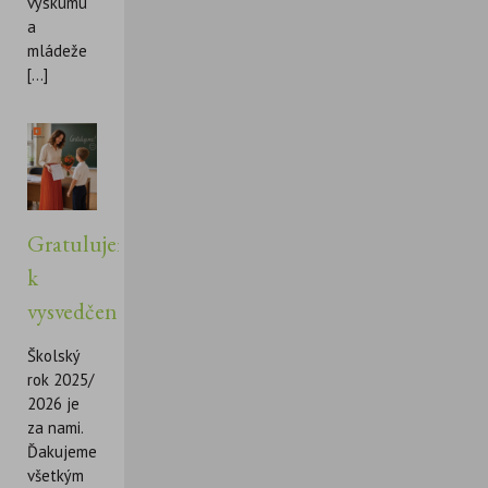
výskumu
a
mládeže
[...]
Gratulujeme
k
vysvedčeniu!
Školský
rok 2025/
2026 je
za nami.
Ďakujeme
všetkým