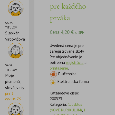
pre každého
prváka
SADA
TITULOV
Cena
4,20
€
s DPH
Šlabikár
Virgovičová
Uvedená cena je pre
zaregistrované školy.
Pre objednávanie je
potrebná
registrácia
a
SADA
prihlásenie
.
TITULOV
E-učebnica
Moje
písmená,
Elektronická forma
slová, vety
Katalógové číslo:
pre 1.
200323
cyklus ZŠ
Kategória:
1. cyklus
(NOVÉ KURIKULUM)
,
1.