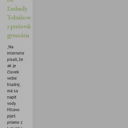
Ľudmily
Tobiášovej
z prešovského
gymnázia
„Na
internete
písali, že
ak je
človek
veľmi
hladný,
má sa
napiť
vody.
Hltavo
piješ
priamo z