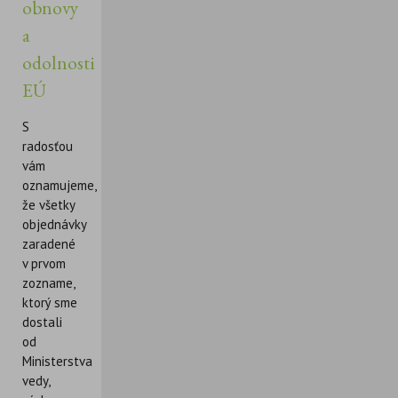
obnovy
a
odolnosti
EÚ
S
radosťou
vám
oznamujeme,
že všetky
objednávky
zaradené
v prvom
zozname,
ktorý sme
dostali
od
Ministerstva
vedy,