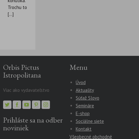
kohútika.
Trochu to
[...]
Orbis Pictus
Menu
Istropolitana
Úvod
Viac ako vydavateľstvo
Aktuality
Súťaž Slovo
Semináre
E-shop
Prihláste sa na odber
Sociálne siete
noviniek
Kontakt
Všeobecné obchodné