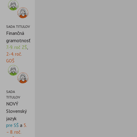
SADA TITULOV
Finančná
gramotnosť
7.-9. roč ZŠ
,
2.-4. roč.
GOŠ
SADA
TITULOV
NOVÝ
Slovenský
jazyk
pre SŠ
a
5.
– 8. roč.