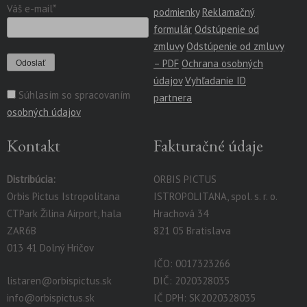
Váš e-mail*
podmienky
Reklamačný
formulár
Odstúpenie od
zmluvy
Odstúpenie od zmluvy
– PDF
Ochrana osobných
údajov
Vyhľadanie ID
Súhlasím so spracovaním
partnera
osobných údajov
Kontakt
Fakturačné údaje
Distribúcia:
ORBIS PICTUS
Orbis Pictus Istropolitana
ISTROPOLITANA, spol. s. r. o.
CTPark Žilina Airport, hala
Hrachová 34
ZAR6B
821 05 Bratislava
013 41 Dolný Hričov
IČO: 0017323266
listaren@orbispictus.sk
DIČ: 2020328035
info@orbispictus.sk
IČ DPH: SK2020328035