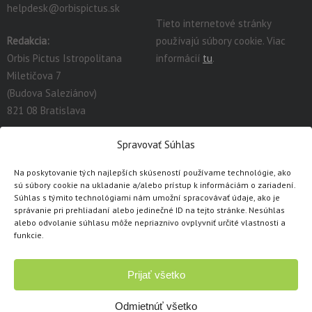
helpdesk@orbispictus.sk
Tieto internetové stránky
Redakcia:
používajú súbory cookie. Viac
Orbis Pictus Istropolitana
informácií
tu
.
Miletičova 7
(Budova Saleziánov)
821 08 Bratislava
redakcia@orbispictus.sk
Spravovať Súhlas
Na poskytovanie tých najlepších skúseností používame technológie, ako
Podrobnú dokumentáciu a návody na prácu s E-učebnicami
sú súbory cookie na ukladanie a/alebo prístup k informáciám o zariadení.
nájdete tu:
https://orbispictus.sk/vyuka-co-naje-fektivnejsie-s-e-
Súhlas s týmito technológiami nám umožní spracovávať údaje, ako je
správanie pri prehliadaní alebo jedinečné ID na tejto stránke. Nesúhlas
ucebnicami/
.
alebo odvolanie súhlasu môže nepriaznivo ovplyvniť určité vlastnosti a
V prípade problémov s e-učebnicami alebo licenciami, prosím
funkcie.
kontaktujte cez
kontaktný formulár
.
Prijať všetko
Copyright © 1991 - 2026 Orbis Pictus Istropolitana, spol. s r.o.
Všetky práva vyhradené. Akékoľvek použitie obsahu, rozmnožovanie a
Odmietnúť všetko