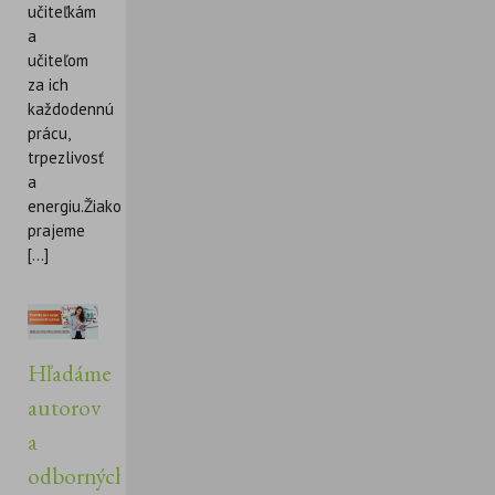
učiteľkám
a
učiteľom
za ich
každodennú
prácu,
trpezlivosť
a
energiu.Žiakom
prajeme
[...]
Hľadáme
autorov
a
odborných