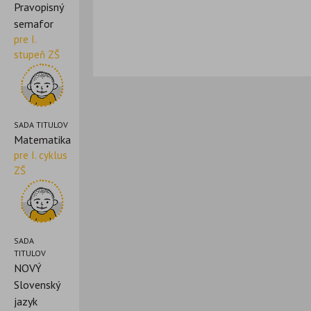
Pravopisný
semafor
pre I.
stupeň ZŠ
SADA TITULOV
Matematika
pre I. cyklus
ZŠ
SADA
TITULOV
NOVÝ
Slovenský
jazyk