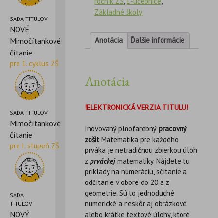
ročník ZŠ
,
E-učebnice
,
Základné školy
SADA TITULOV
NOVÉ
Anotácia
Ďalšie informácie
Mimočítankové
čítanie
pre 1. cyklus ZŠ
Anotácia
!ELEKTRONICKÁ VERZIA TITULU!
SADA TITULOV
Mimočítankové
Inovovaný plnofarebný
pracovný
čítanie
zošit
Matematika pre každého
pre I. stupeň ZŠ
prváka je netradičnou zbierkou úloh
z
prváckej
matematiky. Nájdete tu
príklady na numeráciu, sčítanie a
odčítanie v obore do 20 a z
geometrie. Sú to jednoduché
SADA
numerické a neskôr aj obrázkové
TITULOV
NOVÝ
alebo krátke textové úlohy, ktoré