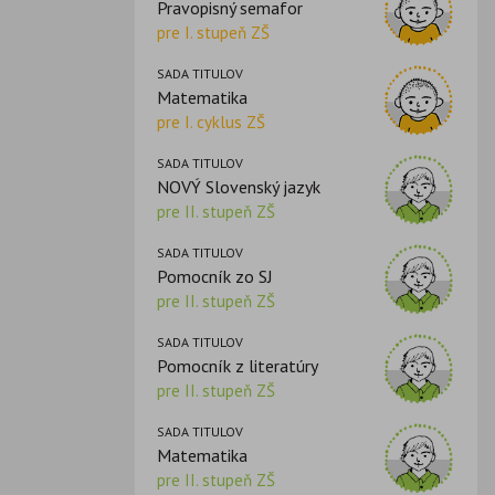
Pravopisný semafor
pre I. stupeň ZŠ
SADA TITULOV
Matematika
pre I. cyklus ZŠ
SADA TITULOV
NOVÝ Slovenský jazyk
pre II. stupeň ZŠ
SADA TITULOV
Pomocník zo SJ
pre II. stupeň ZŠ
SADA TITULOV
Pomocník z literatúry
pre II. stupeň ZŠ
SADA TITULOV
Matematika
pre II. stupeň ZŠ