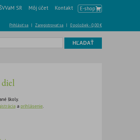
ŠVVaM SR
Môj účet
Kontakt
E-shop
Prihlásiť sa
|
Zaregistrovať sa
|
0 položiek -
0,00
€
diel
ané školy.
gistrácia
a
prihlásenie
.