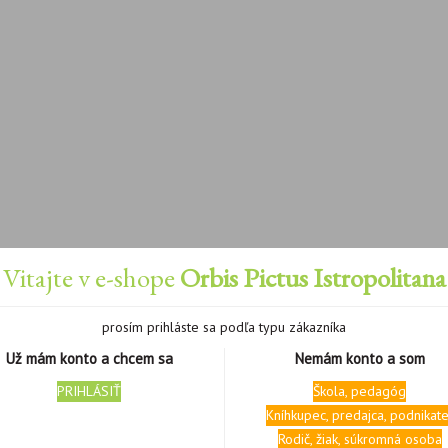
Vitajte v e-shope
Orbis Pictus Istropolitana
prosím prihláste sa podľa typu zákazníka
Už mám konto a chcem sa
Nemám konto a som
PRIHLÁSIŤ
Škola, pedagóg
Kníhkupec, predajca, podnikate
Rodič, žiak, súkromná osoba