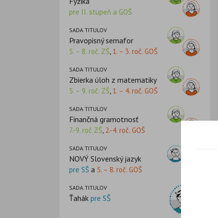
Fyzika
pre II. stupeň a GOŠ
SADA TITULOV
Pravopisný semafor
5. – 8. roč. ZŠ
,
1. – 3. roč. GOŠ
SADA TITULOV
Zbierka úloh z matematiky
5. – 9. roč. ZŠ
,
1. – 4. roč. GOŠ
SADA TITULOV
Finančná gramotnosť
7.-9. roč ZŠ
,
2.-4. roč. GOŠ
SADA TITULOV
NOVÝ Slovenský jazyk
pre SŠ
a
5. – 8. roč. GOŠ
SADA TITULOV
Ťahák
pre SŠ