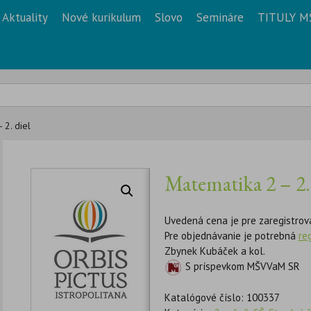
Aktuality
Nové kurikulum
Slovo
Semináre
TITULY M
 2. diel
Matematika 2 – 2. 
Uvedená cena je pre zaregistrov
Pre objednávanie je potrebná
re
Zbynek Kubáček a kol.
S príspevkom MŠVVaM SR
Katalógové číslo:
100337