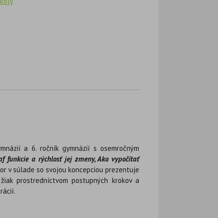
koly
ymnázií a 6. ročník gymnázií s osemročným
af funkcie a rýchlosť jej zmeny, Ako vypočítať
tor v súlade so svojou koncepciou prezentuje
 žiak prostredníctvom postupných krokov a
ácií.