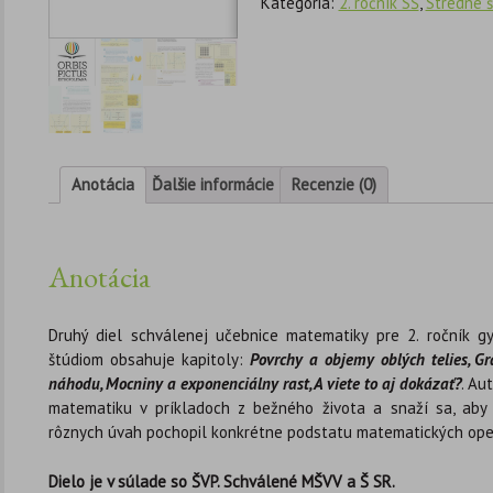
Kategória:
2. ročník SŠ
,
Stredné š
Anotácia
Ďalšie informácie
Recenzie (0)
Anotácia
Druhý diel schválenej učebnice matematiky pre 2. ročník g
štúdiom obsahuje kapitoly:
Povrchy a objemy oblých telies, Gr
náhodu, Mocniny a exponenciálny rast, A viete to aj dokázať?
. Au
matematiku v príkladoch z bežného života a snaží sa, aby
rôznych úvah pochopil konkrétne podstatu matematických oper
Dielo je v súlade so ŠVP. Schválené MŠVV a Š SR.