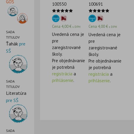
GOŠ
100550
100691
Hodnotenie
Hodnotenie
5.00
5.00
z 5
z 5
Cena
4,00
€
Cena
4,00
€
s DPH
s DPH
SADA
Uvedená cena je
Uvedená cena je
TITULOV
pre
pre
Ťahák
pre
zaregistrované
zaregistrované
SŠ
školy.
školy.
Pre objednávanie
Pre objednávanie
je potrebná
je potrebná
registrácia
a
registrácia
a
prihlásenie
.
prihlásenie
.
SADA
TITULOV
Literatúra
pre SŠ
SADA