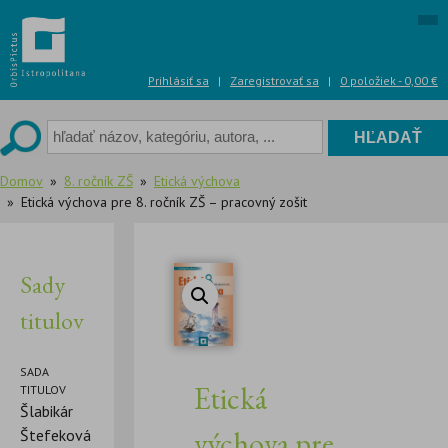
Skip
to
content
Prihlásiť sa
|
Zaregistrovať sa
|
0 položiek -
0,00
€
Domov
8. ročník ZŠ
Etická výchova
Etická výchova pre 8. ročník ZŠ – pracovný zošit
Sady
titulov
SADA
Etická
TITULOV
Šlabikár
výchova pre
Štefeková