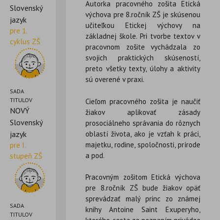
Autorka pracovného zošita Etická
Slovenský
výchova pre 8.ročník ZŠ je skúsenou
jazyk
učiteľkou Etickej výchovy na
pre 1.
základnej škole. Pri tvorbe textov v
cyklus ZŠ
pracovnom zošite vychádzala zo
svojich praktických skúseností,
preto všetky texty, úlohy a aktivity
sú overené v praxi.
SADA
TITULOV
Cieľom pracovného zošita je naučiť
NOVÝ
žiakov aplikovať zásady
Slovenský
prosociálneho správania do rôznych
oblastí života, ako je vzťah k práci,
jazyk
majetku, rodine, spoločnosti, prírode
pre I.
a pod.
stupeň ZŠ
Pracovným zošitom Etická výchova
pre 8.ročník ZŠ bude žiakov opäť
sprevádzať malý princ zo známej
SADA
knihy Antoine Saint Exuperyho,
TITULOV