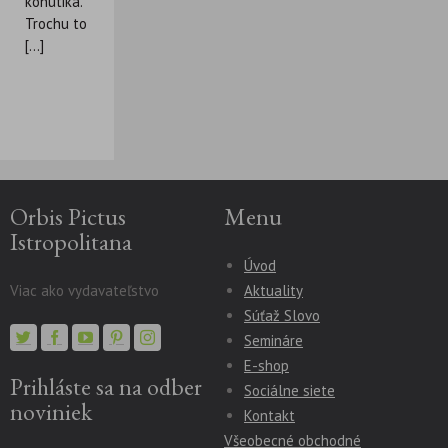
kohútika.
Trochu to
[...]
Orbis Pictus
Menu
Istropolitana
Úvod
Viac ako vydavateľstvo
Aktuality
Súťaž Slovo
Semináre
E-shop
Prihláste sa na odber
Sociálne siete
noviniek
Kontakt
Všeobecné obchodné