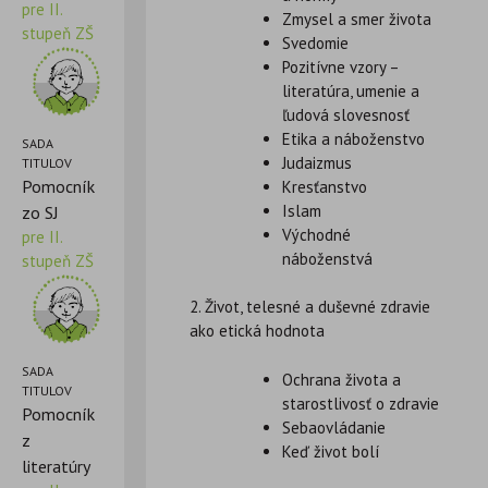
pre II.
Zmysel a smer života
stupeň ZŠ
Svedomie
Pozitívne vzory –
literatúra, umenie a
ľudová slovesnosť
Etika a náboženstvo
SADA
Judaizmus
TITULOV
Pomocník
Kresťanstvo
Islam
zo SJ
Východné
pre II.
náboženstvá
stupeň ZŠ
2. Život, telesné a duševné zdravie
ako etická hodnota
SADA
Ochrana života a
TITULOV
starostlivosť o zdravie
Pomocník
Sebaovládanie
z
Keď život bolí
literatúry