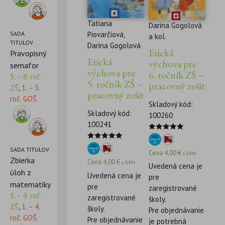
Tatiana
Darina Gogolová
SADA
Piovarčiová,
a kol.
TITULOV
Darina Gogolová
Etická
Pravopisný
Etická
výchova pre
semafor
výchova pre
6. ročník ZŠ –
5. – 8. roč.
5. ročník ZŠ –
pracovný zošit
ZŠ
,
1. – 3.
pracovný zošit
roč. GOŠ
Skladový kód:
Skladový kód:
100260
100241
Hodnotenie
5.00
Hodnotenie
z 5
SADA TITULOV
5.00
Cena
4,00
€
s DPH
z 5
Zbierka
Cena
4,00
€
s DPH
Uvedená cena je
úloh z
Uvedená cena je
pre
matematiky
pre
zaregistrované
5. – 9. roč.
zaregistrované
školy.
ZŠ
,
1. – 4.
školy.
Pre objednávanie
roč. GOŠ
Pre objednávanie
je potrebná