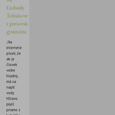
Ľudmily
Tobiášovej
z prešovského
gymnázia
„Na
internete
písali, že
ak je
človek
veľmi
hladný,
má sa
napiť
vody.
Hltavo
piješ
priamo z