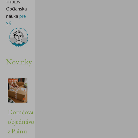
TITULOV
Občianska
náuka
pre
SŠ
Novinky
Doručovanie
objednávok
z Plánu