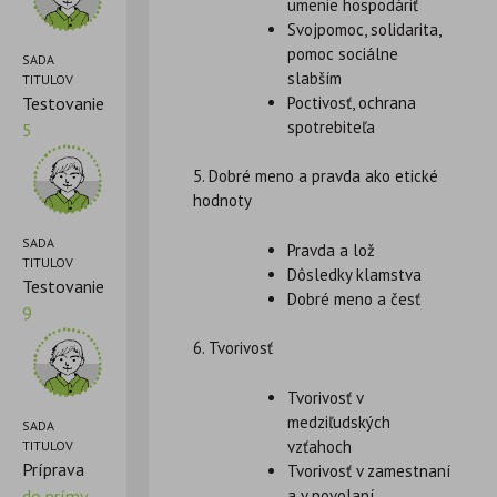
umenie hospodáriť
Svojpomoc, solidarita,
pomoc sociálne
SADA
slabším
TITULOV
Poctivosť, ochrana
Testovanie
spotrebiteľa
5
5. Dobré meno a pravda ako etické
hodnoty
SADA
Pravda a lož
TITULOV
Dôsledky klamstva
Testovanie
Dobré meno a česť
9
6. Tvorivosť
Tvorivosť v
medziľudských
SADA
vzťahoch
TITULOV
Príprava
Tvorivosť v zamestnaní
a v povolaní
do prímy