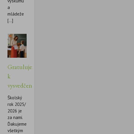
výskumu
a
mládeže
[...]
Gratulujeme
k
vysvedčeniu!
Školský
rok 2025/
2026 je
za nami.
Ďakujeme
všetkým