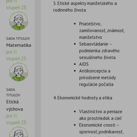
pre II.
3. Etické aspekty manželského a
stupeň ZŠ
rodinného života
Priateľstvo,
zamilovanosť, známosť,
manželstvo
SADA TITULOV
Sebaovládanie –
Matematika
podmienka zdravého
pre II.
sexuálneho života
stupeň ZŠ
AIDS
Antikoncepcia a
prirodzené metódy
regulácie počatia
SADA
TITULOV
4. Ekonomické hodnoty a etika
Etická
výchova
Vlastníctvo a peniaze
pre II.
ako prostriedok a cieľ
stupeň ZŠ
Ekonomické cnosti –
sporivosť, podnikavosť,