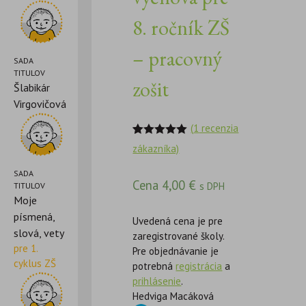
8. ročník ZŠ
– pracovný
SADA
TITULOV
zošit
Šlabikár
Virgovičová
(
1
recenzia
Hodnotenie
1
zákazníka)
5.00
z 5 na
základe
SADA
zákazníckej
Cena
4,00
€
recenzie
s DPH
TITULOV
Moje
písmená,
Uvedená cena je pre
slová, vety
zaregistrované školy.
pre 1.
Pre objednávanie je
cyklus ZŠ
potrebná
registrácia
a
prihlásenie
.
Hedviga Macáková