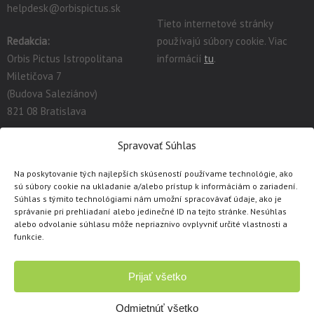
helpdesk@orbispictus.sk
Tieto internetové stránky
Redakcia:
používajú súbory cookie. Viac
Orbis Pictus Istropolitana
informácií
tu
.
Miletičova 7
(Budova Saleziánov)
821 08 Bratislava
redakcia@orbispictus.sk
Spravovať Súhlas
Na poskytovanie tých najlepších skúseností používame technológie, ako
Podrobnú dokumentáciu a návody na prácu s E-učebnicami
sú súbory cookie na ukladanie a/alebo prístup k informáciám o zariadení.
nájdete tu:
https://orbispictus.sk/vyuka-co-naje-fektivnejsie-s-e-
Súhlas s týmito technológiami nám umožní spracovávať údaje, ako je
správanie pri prehliadaní alebo jedinečné ID na tejto stránke. Nesúhlas
ucebnicami/
.
alebo odvolanie súhlasu môže nepriaznivo ovplyvniť určité vlastnosti a
V prípade problémov s e-učebnicami alebo licenciami, prosím
funkcie.
kontaktujte cez
kontaktný formulár
.
Prijať všetko
Copyright © 1991 - 2026 Orbis Pictus Istropolitana, spol. s r.o.
Všetky práva vyhradené. Akékoľvek použitie obsahu, rozmnožovanie a
Odmietnúť všetko