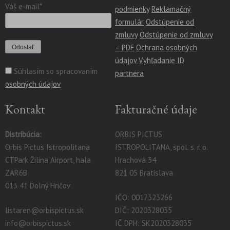
Váš e-mail*
podmienky
Reklamačný
formulár
Odstúpenie od
zmluvy
Odstúpenie od zmluvy
– PDF
Ochrana osobných
údajov
Vyhľadanie ID
Súhlasím so spracovaním
partnera
osobných údajov
Kontakt
Fakturačné údaje
Distribúcia:
ORBIS PICTUS
Orbis Pictus Istropolitana
ISTROPOLITANA, spol. s. r. o.
CTPark Žilina Airport, hala
Hrachová 34
ZAR6B
821 05 Bratislava
013 41 Dolný Hričov
IČO: 0017323266
listaren@orbispictus.sk
DIČ: 2020328035
info@orbispictus.sk
IČ DPH: SK2020328035