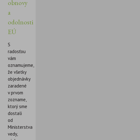
obnovy
a
odolnosti
EÚ
S
radosťou
vám
oznamujeme,
že všetky
objednávky
zaradené
v prvom
zozname,
ktorý sme
dostali
od
Ministerstva
vedy,