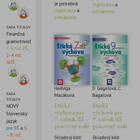
je potrebná
registrácia
a
registrácia
a
prihlásenie
.
prihlásenie
.
SADA TITULOV
Finančná
gramotnosť
7.-9. roč ZŠ
,
2.-4. roč.
GOŠ
Hedviga
D. Gogolová, Ľ.
SADA
Macáková
Bagalová
TITULOV
Etická
Etická
NOVÝ
výchova pre
výchova pre
Slovenský
7. ročník ZŠ –
9. ročník ZŠ –
jazyk
pracovný zošit
pracovný zošit
pre SŠ
a
5.
– 8. roč.
Skladový kód:
Skladový kód: