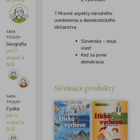
7. Mravné aspekty národného
uvedomenia a demokratického
občianstva
SADA
TITULOV
Slovensko – moja
Geografia
vlasť
pre II.
Keď sa povie
stupeň a
demokracia
GOŠ
Súvisiace produkty
SADA
TITULOV
Fyzika
pre II.
stupeň a
GOŠ