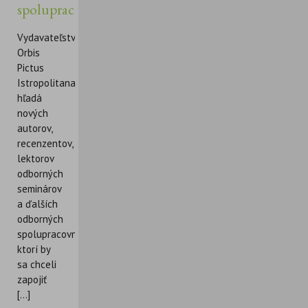
spolupracovníkov
Vydavateľstvo
Orbis
Pictus
Istropolitana
hľadá
nových
autorov,
recenzentov,
lektorov
odborných
seminárov
a ďalších
odborných
spolupracovníkov,
ktorí by
sa chceli
zapojiť
[...]