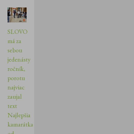
SLOVO
má za
sebou
jedenásty
ročník,
porotu
najviac
zaujal
text
Najlepšia
kamarátka
od