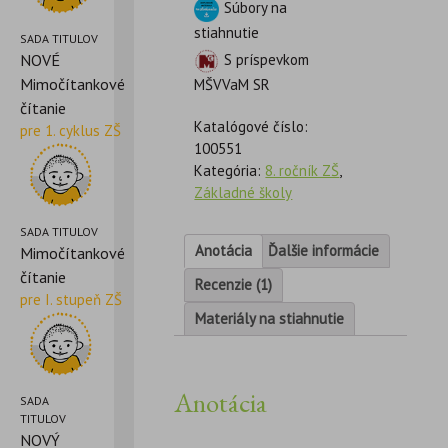
Súbory na
stiahnutie
SADA TITULOV
NOVÉ
S príspevkom
Mimočítankové
MŠVVaM SR
čítanie
Katalógové číslo:
pre 1. cyklus ZŠ
100551
Kategória:
8. ročník ZŠ
,
Základné školy
SADA TITULOV
Anotácia
Ďalšie informácie
Mimočítankové
čítanie
Recenzie (1)
pre I. stupeň ZŠ
Materiály na stiahnutie
Anotácia
SADA
TITULOV
NOVÝ