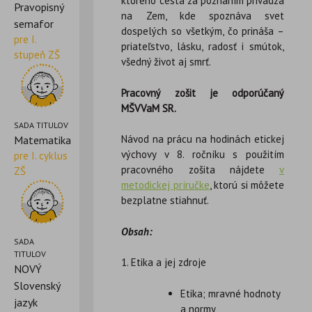
ktorého cesta za poznaním privádza
Pravopisný
na Zem, kde spoznáva svet
semafor
dospelých so všetkým, čo prináša –
pre I.
priateľstvo, lásku, radosť i smútok,
stupeň ZŠ
všedný život aj smrť.
Pracovný zošit je odporúčaný
MŠVVaM SR.
SADA TITULOV
Návod na prácu na hodinách etickej
Matematika
výchovy v 8. ročníku s použitím
pre I. cyklus
pracovného zošita nájdete
v
ZŠ
metodickej príručke
, ktorú si môžete
bezplatne stiahnuť.
Obsah:
SADA
TITULOV
1. Etika a jej zdroje
NOVÝ
Slovenský
Etika; mravné hodnoty
jazyk
a normy