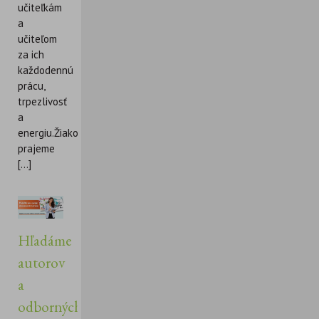
učiteľkám
a
učiteľom
za ich
každodennú
prácu,
trpezlivosť
a
energiu.Žiakom
prajeme
[...]
Hľadáme
autorov
a
odborných