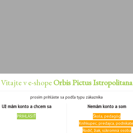
Vitajte v e-shope
Orbis Pictus Istropolitana
prosím prihláste sa podľa typu zákazníka
Už mám konto a chcem sa
Nemám konto a som
PRIHLÁSIŤ
Škola, pedagóg
Kníhkupec, predajca, podnikate
Rodič, žiak, súkromná osoba