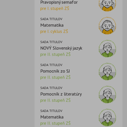
Pravopisný semafor
pre I. stupeň ZŠ
SADA TITULOV
Matematika
pre I. cyklus ZŠ
SADA TITULOV
NOVÝ Slovenský jazyk
pre II. stupeň ZŠ
SADA TITULOV
Pomocník zo SJ
pre II. stupeň ZŠ
SADA TITULOV
Pomocník z literatúry
pre II. stupeň ZŠ
SADA TITULOV
Matematika
pre II. stupeň ZŠ