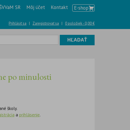
ŠVVaM SR
Môj účet
Kontakt
E-shop
Prihlásiť sa
|
Zaregistrovať sa
|
0 položiek -
0,00
€
me po minulosti
ané školy.
gistrácia
a
prihlásenie
.