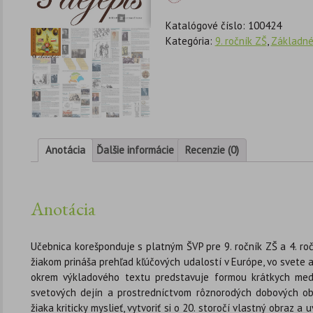
Katalógové číslo:
100424
Kategória:
9. ročník ZŠ
,
Základné
Anotácia
Ďalšie informácie
Recenzie (0)
Anotácia
Učebnica korešponduje s platným ŠVP pre 9. ročník ZŠ a 4. 
žiakom prináša prehľad kľúčových udalostí v Európe, vo svete a
okrem výkladového textu predstavuje formou krátkych med
svetových dejín a prostredníctvom rôznorodých dobových o
žiaka kriticky myslieť, vytvoriť si o 20. storočí vlastný obraz 