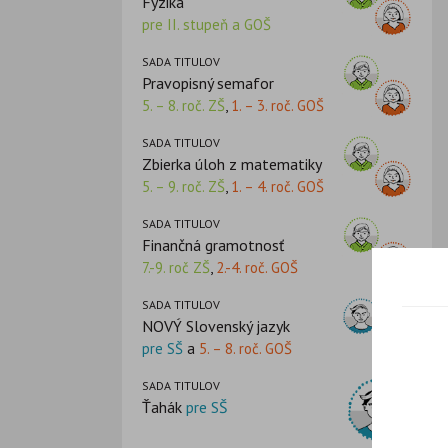
Fyzika
pre II. stupeň a GOŠ
SADA TITULOV
Pravopisný semafor
5. – 8. roč. ZŠ
,
1. – 3. roč. GOŠ
SADA TITULOV
Zbierka úloh z matematiky
5. – 9. roč. ZŠ
,
1. – 4. roč. GOŠ
SADA TITULOV
Finančná gramotnosť
7.-9. roč ZŠ
,
2.-4. roč. GOŠ
SADA TITULOV
NOVÝ Slovenský jazyk
pre SŠ
a
5. – 8. roč. GOŠ
SADA TITULOV
Ťahák
pre SŠ