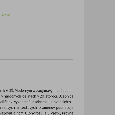
 školy
ročník GOŠ. Moderným a zaujímavým spôsobom
 v národných dejinách v 20. storočí. Učebnica
ailónov významné osobnosti slovenských i
brazových a textových prameňov podnecuje
a uvažovať o ňom. Úlohy rozvíjajú všetky úrovne