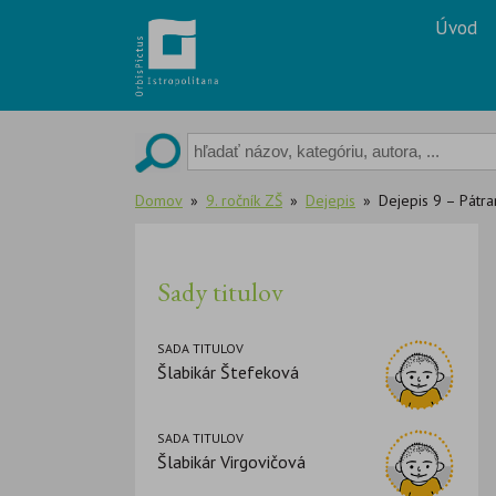
Skip
Úvod
to
content
Domov
9. ročník ZŠ
Dejepis
Dejepis 9 – Pátr
Sady titulov
SADA TITULOV
Šlabikár Štefeková
SADA TITULOV
Šlabikár Virgovičová