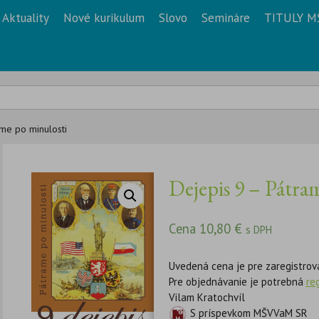
Aktuality
Nové kurikulum
Slovo
Semináre
TITULY M
ame po minulosti
Dejepis 9 – Pátra
Cena
10,80
€
s DPH
Uvedená cena je pre zaregistrov
Pre objednávanie je potrebná
re
Vilam Kratochvíl
S príspevkom MŠVVaM SR