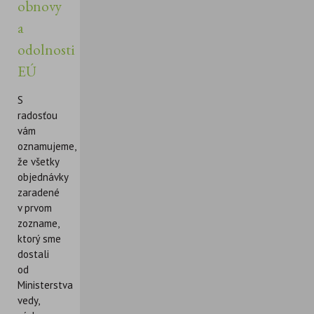
obnovy
a
odolnosti
EÚ
S
radosťou
vám
oznamujeme,
že všetky
objednávky
zaradené
v prvom
zozname,
ktorý sme
dostali
od
Ministerstva
vedy,