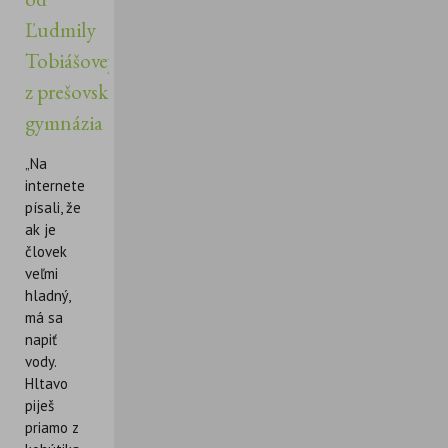
Ľudmily
Tobiášovej
z prešovského
gymnázia
„Na
internete
písali, že
ak je
človek
veľmi
hladný,
má sa
napiť
vody.
Hltavo
piješ
priamo z