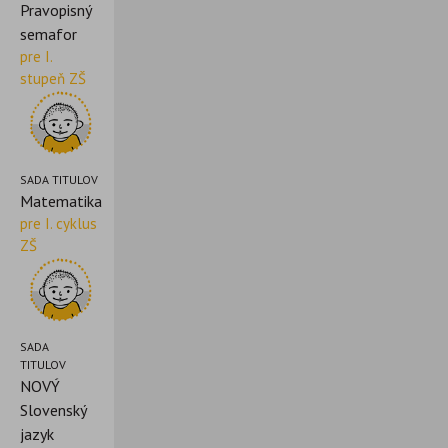
Pravopisný
semafor
pre I.
stupeň ZŠ
SADA TITULOV
Matematika
pre I. cyklus
ZŠ
SADA
TITULOV
NOVÝ
Slovenský
jazyk