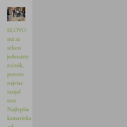
SLOVO
má za
sebou
jedenásty
ročník,
porotu
najviac
zaujal
text
Najlepšia
kamarátka
od