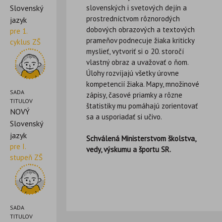
slovenských i svetových dejín a
Slovenský
prostredníctvom rôznorodých
jazyk
dobových obrazových a textových
pre 1.
prameňov podnecuje žiaka kriticky
cyklus ZŠ
myslieť, vytvoriť si o 20. storočí
vlastný obraz a uvažovať o ňom.
Úlohy rozvíjajú všetky úrovne
kompetencií žiaka. Mapy, množinové
SADA
zápisy, časové priamky a rôzne
TITULOV
štatistiky mu pomáhajú zorientovať
NOVÝ
sa a usporiadať si učivo.
Slovenský
jazyk
Schválená Ministerstvom školstva,
pre I.
vedy, výskumu a športu SR.
stupeň ZŠ
SADA
TITULOV