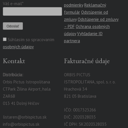
Váš e-mail*
podmienky
Reklamačný
formulár
Odstúpenie od
zmluvy
Odstúpenie od zmluvy
– PDF
Ochrana osobných
údajov
Vyhľadanie ID
Súhlasím so spracovaním
partnera
osobných údajov
Kontakt
Fakturačné údaje
Distribúcia:
ORBIS PICTUS
Orbis Pictus Istropolitana
ISTROPOLITANA, spol. s. r. o.
CTPark Žilina Airport, hala
Hrachová 34
ZAR6B
821 05 Bratislava
013 41 Dolný Hričov
IČO: 0017323266
listaren@orbispictus.sk
DIČ: 2020328035
info@orbispictus.sk
IČ DPH: SK2020328035