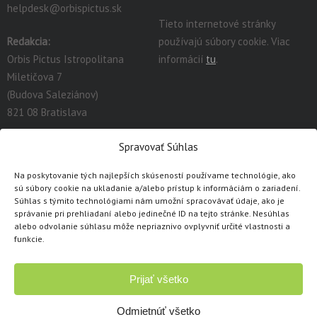
helpdesk@orbispictus.sk
Tieto internetové stránky
Redakcia:
používajú súbory cookie. Viac
Orbis Pictus Istropolitana
informácií
tu
.
Miletičova 7
(Budova Saleziánov)
821 08 Bratislava
redakcia@orbispictus.sk
Spravovať Súhlas
Na poskytovanie tých najlepších skúseností používame technológie, ako
Podrobnú dokumentáciu a návody na prácu s E-učebnicami
sú súbory cookie na ukladanie a/alebo prístup k informáciám o zariadení.
nájdete tu:
https://orbispictus.sk/vyuka-co-naje-fektivnejsie-s-e-
Súhlas s týmito technológiami nám umožní spracovávať údaje, ako je
správanie pri prehliadaní alebo jedinečné ID na tejto stránke. Nesúhlas
ucebnicami/
.
alebo odvolanie súhlasu môže nepriaznivo ovplyvniť určité vlastnosti a
V prípade problémov s e-učebnicami alebo licenciami, prosím
funkcie.
kontaktujte cez
kontaktný formulár
.
Prijať všetko
Copyright © 1991 - 2026 Orbis Pictus Istropolitana, spol. s r.o.
Všetky práva vyhradené. Akékoľvek použitie obsahu, rozmnožovanie a
Odmietnúť všetko