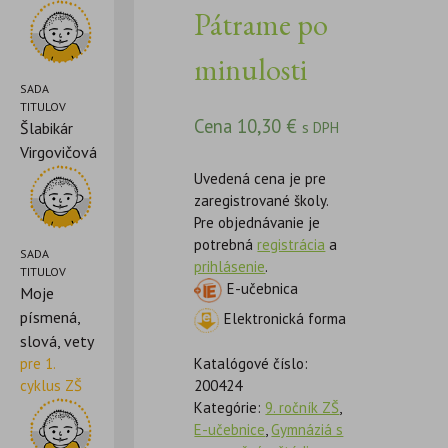
Pátrame po
minulosti
SADA
TITULOV
Cena
10,30
€
Šlabikár
s DPH
Virgovičová
Uvedená cena je pre
zaregistrované školy.
Pre objednávanie je
potrebná
registrácia
a
SADA
prihlásenie
.
TITULOV
E-učebnica
Moje
písmená,
Elektronická forma
slová, vety
pre 1.
Katalógové číslo:
cyklus ZŠ
200424
Kategórie:
9. ročník ZŠ
,
E-učebnice
,
Gymnáziá s