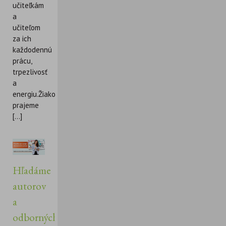
učiteľkám
a
učiteľom
za ich
každodennú
prácu,
trpezlivosť
a
energiu.Žiakom
prajeme
[...]
Hľadáme
autorov
a
odborných