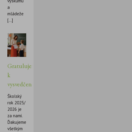
výskumu
a
mládeže
[...]
Gratulujeme
k
vysvedčeniu!
Školský
rok 2025/
2026 je
za nami.
Ďakujeme
všetkým