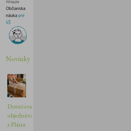
TITULOV
Občianska
náuka
pre
SŠ
Novinky
Doručovanie
objednávok
z Plánu