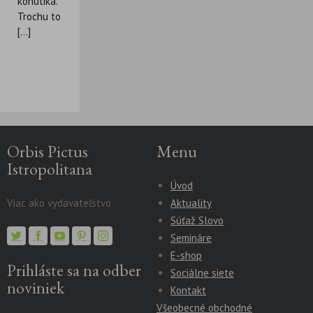
kohútika.
Trochu to
[...]
Orbis Pictus
Menu
Istropolitana
Úvod
Viac ako vydavateľstvo
Aktuality
Súťaž Slovo
Semináre
E-shop
Prihláste sa na odber
Sociálne siete
noviniek
Kontakt
Všeobecné obchodné