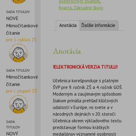
osemročným štúdiom
,
Kvarta
,
Základné školy
SADA TITULOV
NOVÉ
Mimočítankové
Anotácia
Ďalšie informácie
čítanie
pre 1. cyklus ZŠ
Anotácia
!ELEKTRONICKÁ VERZIA TITULU!
SADA TITULOV
Mimočítankové
Učebnica korešponduje s platným
čítanie
ŠVP pre 9. ročník ZŠ a 4. ročník GOŠ.
pre I. stupeň ZŠ
Moderným a zaujímavým spôsobom
žiakom prináša prehľad kľúčových
udalostí v Európe, vo svete a v
národných dejinách v 20. storočí.
Učebnica okrem výkladového textu
SADA
predstavuje formou krátkych
TITULOV
NOVÝ
medailónov významné osobnosti