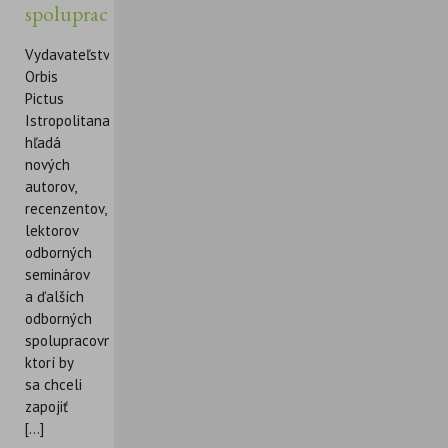
spolupracovníkov
Vydavateľstvo
Orbis
Pictus
Istropolitana
hľadá
nových
autorov,
recenzentov,
lektorov
odborných
seminárov
a ďalších
odborných
spolupracovníkov,
ktorí by
sa chceli
zapojiť
[...]