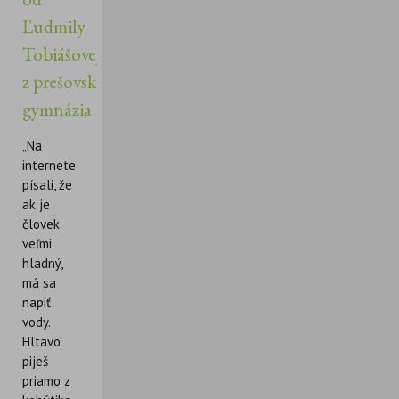
Ľudmily
Tobiášovej
z prešovského
gymnázia
„Na
internete
písali, že
ak je
človek
veľmi
hladný,
má sa
napiť
vody.
Hltavo
piješ
priamo z