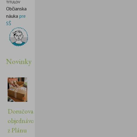
TITULOV
Občianska
náuka
pre
SŠ
Novinky
Doručovanie
objednávok
z Plánu