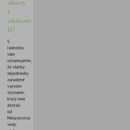
obnovy
a
odolnosti
EÚ
S
radosťou
vám
oznamujeme,
že všetky
objednávky
zaradené
v prvom
zozname,
ktorý sme
dostali
od
Ministerstva
vedy,