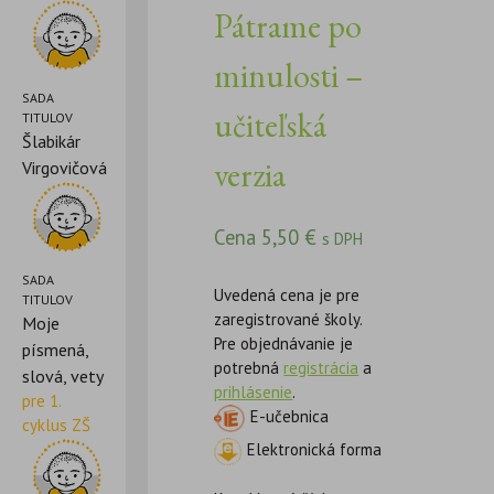
Pátrame po
minulosti –
SADA
učiteľská
TITULOV
Šlabikár
verzia
Virgovičová
Cena
5,50
€
s DPH
SADA
Uvedená cena je pre
TITULOV
zaregistrované školy.
Moje
Pre objednávanie je
písmená,
potrebná
registrácia
a
slová, vety
prihlásenie
.
pre 1.
E-učebnica
cyklus ZŠ
Elektronická forma