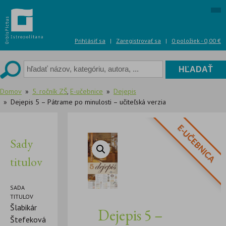
Skip
to
content
Prihlásiť sa
|
Zaregistrovať sa
|
0 položiek -
0,00
€
Domov
5. ročník ZŠ
,
E-učebnice
Dejepis
Dejepis 5 – Pátrame po minulosti – učiteľská verzia
E-UČEBNICA
Sady
titulov
SADA
TITULOV
Šlabikár
Dejepis 5 –
Štefeková