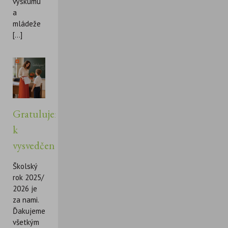
výskumu
a
mládeže
[...]
Gratulujeme
k
vysvedčeniu!
Školský
rok 2025/
2026 je
za nami.
Ďakujeme
všetkým