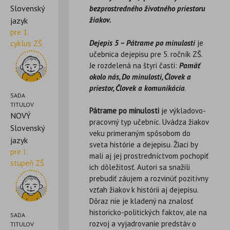
Slovenský
bezprostredného životného priestoru
žiakov.
jazyk
pre 1.
Dejepis 5 – Pátrame po minulosti
je
cyklus ZŠ
učebnica dejepisu pre 5. ročník ZŠ.
Je rozdelená na štyri časti:
Pamäť
okolo nás, Do minulosti, Človek a
priestor, Človek a komunikácia
.
SADA
TITULOV
Pátrame po minulosti
je výkladovo-
NOVÝ
pracovný typ učebníc. Uvádza žiakov
Slovenský
veku primeraným spôsobom do
jazyk
sveta histórie a dejepisu. Žiaci by
pre I.
mali aj jej prostredníctvom pochopiť
stupeň ZŠ
ich dôležitosť. Autori sa snažili
prebudiť záujem a rozvinúť pozitívny
vzťah žiakov k histórii aj dejepisu.
Dôraz nie je kladený na znalosť
historicko-politických faktov, ale na
SADA
rozvoj a vyjadrovanie predstáv o
TITULOV