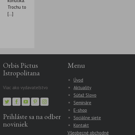
kohútika.
Trochu to
[...]
Orbis Pictus
Menu
Istropolitana
Úvod
Viac ako vydavateľstvo
Aktuality
Súťaž Slovo
Semináre
E-shop
Prihláste sa na odber
Sociálne siete
noviniek
Kontakt
Všeobecné obchodné