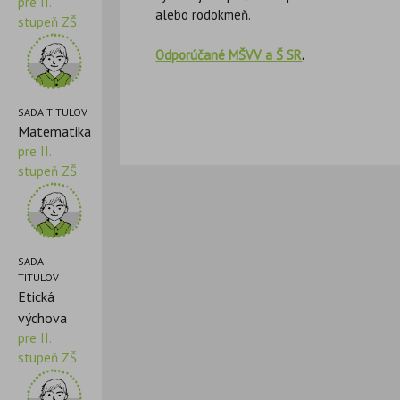
pre II.
alebo rodokmeň.
stupeň ZŠ
Odporúčané MŠVV a Š SR
.
SADA TITULOV
Matematika
pre II.
stupeň ZŠ
SADA
TITULOV
Etická
výchova
pre II.
stupeň ZŠ