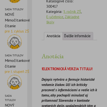
Katalógové číslo:
300417
SADA TITULOV
Kategória:
5. ročník ZŠ
,
NOVÉ
E-učebnice
,
Základné
Mimočítankové
školy
čítanie
pre 1. cyklus ZŠ
Anotácia
Ďalšie informácie
Anotácia
SADA TITULOV
Mimočítankové
čítanie
!ELEKTRONICKÁ VERZIA TITULU!
pre I. stupeň ZŠ
Dejepis vytvára a formuje historické
vedomie žiakov. Učí ich kriticky
pracovať s informáciami a vedie ich k
tomu, aby pochopili minulosť aj
SADA
TITULOV
prítomnosť Slovenska v kontexte
NOVÝ
svetových dejín, spoločenských tém a