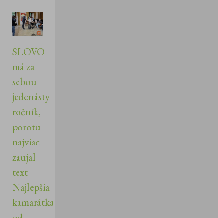
SLOVO
má za
sebou
jedenásty
ročník,
porotu
najviac
zaujal
text
Najlepšia
kamarátka
od