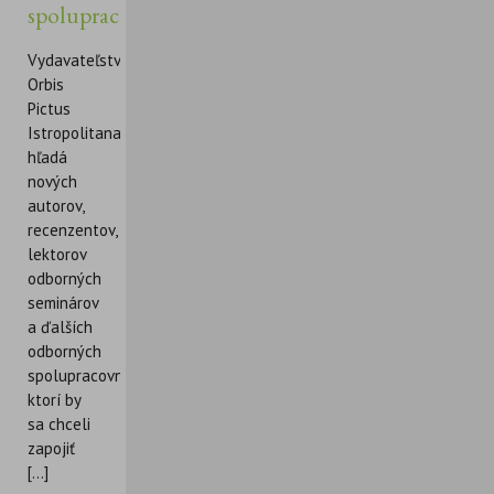
spolupracovníkov
Vydavateľstvo
Orbis
Pictus
Istropolitana
hľadá
nových
autorov,
recenzentov,
lektorov
odborných
seminárov
a ďalších
odborných
spolupracovníkov,
ktorí by
sa chceli
zapojiť
[...]