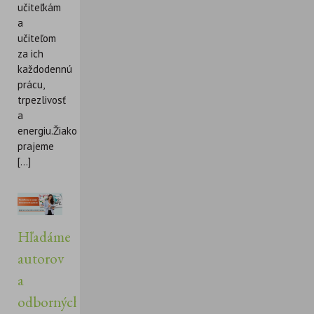
učiteľkám
a
učiteľom
za ich
každodennú
prácu,
trpezlivosť
a
energiu.Žiakom
prajeme
[...]
Hľadáme
autorov
a
odborných