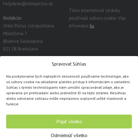
helpdesk@orbispictus.sk
Tieto internetové stránky
Redakcia:
používajú súbory cookie. Viac
Orbis Pictus Istropolitana
informácií
tu
.
Miletičova 7
(Budova Saleziánov)
821 08 Bratislava
redakcia@orbispictus.sk
Spravovať Súhlas
Na poskytovanie tých najlepších skúseností používame technológie, ako
Podrobnú dokumentáciu a návody na prácu s E-učebnicami
sú súbory cookie na ukladanie a/alebo prístup k informáciám o zariadení.
nájdete tu:
https://orbispictus.sk/vyuka-co-naje-fektivnejsie-s-e-
Súhlas s týmito technológiami nám umožní spracovávať údaje, ako je
správanie pri prehliadaní alebo jedinečné ID na tejto stránke. Nesúhlas
ucebnicami/
.
alebo odvolanie súhlasu môže nepriaznivo ovplyvniť určité vlastnosti a
V prípade problémov s e-učebnicami alebo licenciami, prosím
funkcie.
kontaktujte cez
kontaktný formulár
.
Prijať všetko
Copyright © 1991 - 2026 Orbis Pictus Istropolitana, spol. s r.o.
Všetky práva vyhradené. Akékoľvek použitie obsahu, rozmnožovanie a
Odmietnúť všetko