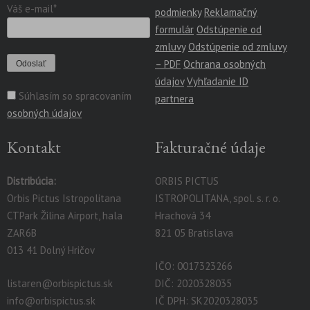
Váš e-mail*
podmienky
Reklamačný
formulár
Odstúpenie od
zmluvy
Odstúpenie od zmluvy
– PDF
Ochrana osobných
údajov
Vyhľadanie ID
Súhlasím so spracovaním
partnera
osobných údajov
Kontakt
Fakturačné údaje
Distribúcia:
ORBIS PICTUS
Orbis Pictus Istropolitana
ISTROPOLITANA, spol. s. r. o.
CTPark Žilina Airport, hala
Hrachová 34
ZAR6B
821 05 Bratislava
013 41 Dolný Hričov
IČO: 0017323266
listaren@orbispictus.sk
DIČ: 2020328035
info@orbispictus.sk
IČ DPH: SK2020328035