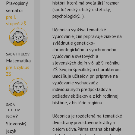
Pravopisný
histórii, ktorá má oveľa širší rozmer
(spoločenský, etický, estetický,
semafor
psychologický…).
pre I.
stupeň ZŠ
Učebnica využíva tematické
vyučovanie, čím pripravuje žiakov na
zvládnutie geneticko-
chronologického a synchrónneho
SADA TITULOV
vyučovania svetových a
Matematika
slovenských dejín v 6. až 9. ročníku
pre I. cyklus
ZŠ. Svojím špecifickým charakterom
ZŠ
umožňuje učiteľovi pri príprave na
vyučovanie vychádzať z
individuálnych predpokladov a
požiadaviek žiakov a z ich rodinnej
histórie, z histórie regiónu.
SADA
TITULOV
Učebnica je rozdelená na tematické
NOVÝ
dvojstrany predstavené krátkym
Slovenský
cieľom učiva. Párna strana obsahuje
jazyk