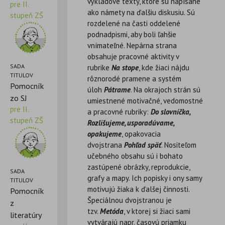
výkladové texty, ktoré sú napísané
pre II.
ako námety na ďalšiu diskusiu. Sú
stupeň ZŠ
rozdelené na časti oddelené
podnadpismi, aby boli ľahšie
vnímateľné. Nepárna strana
obsahuje pracovné aktivity v
SADA
rubrike
Na stope
, kde žiaci nájdu
TITULOV
rôznorodé pramene a systém
Pomocník
úloh
Pátrame
. Na okrajoch strán sú
zo SJ
umiestnené motivačné, vedomostné
pre II.
a pracovné rubriky:
Do slovníčka,
stupeň ZŠ
Rozlišujeme, usporadúvame,
opakujeme
, opakovacia
dvojstrana
Pohľad späť
. Nositeľom
učebného obsahu sú i bohato
zastúpené obrázky, reprodukcie,
SADA
grafy a mapy. Ich popisky i ony samy
TITULOV
motivujú žiaka k ďalšej činnosti.
Pomocník
Špeciálnou dvojstranou je
z
tzv.
Metóda
, v ktorej si žiaci sami
literatúry
vytvárajú napr. časovú priamku