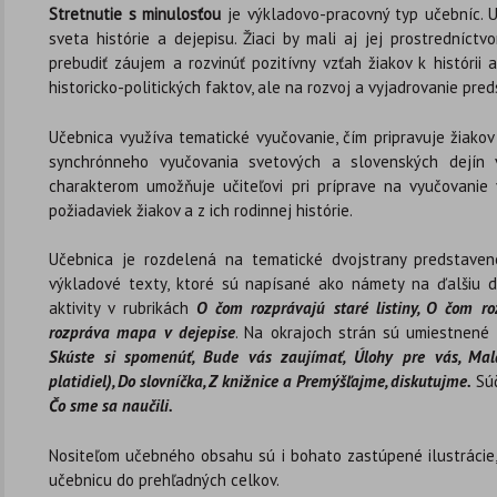
Stretnutie s minulosťou
je výkladovo-pracovný typ učebníc.
sveta histórie a dejepisu. Žiaci by mali aj jej prostredníctvo
prebudiť záujem a rozvinúť pozitívny vzťah žiakov k histórii 
historicko-politických faktov, ale na rozvoj a vyjadrovanie preds
Učebnica využíva tematické vyučovanie, čím pripravuje žiako
synchrónneho vyučovania svetových a slovenských dejín v
charakterom umožňuje učiteľovi pri príprave na vyučovanie
požiadaviek žiakov a z ich rodinnej histórie.
Učebnica je rozdelená na tematické dvojstrany predstave
výkladové texty, ktoré sú napísané ako námety na ďalšiu d
aktivity v rubrikách
O čom rozprávajú staré listiny, O čom 
rozpráva mapa v dejepise
. Na okrajoch strán sú umiestnené
Skúste si spomenúť, Bude vás zaujímať, Úlohy pre vás, Malá 
platidiel), Do slovníčka, Z knižnice a Premýšľajme, diskutujme.
Súč
Čo sme sa naučili.
Nositeľom učebného obsahu sú i bohato zastúpené ilustrácie, 
učebnicu do prehľadných celkov.