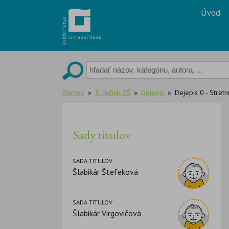
Skip
Úvod
to
content
Domov
5. ročník ZŠ
Dejepis
Dejepis 0 - Stretn
Sady titulov
SADA TITULOV
Šlabikár Štefeková
SADA TITULOV
Šlabikár Virgovičová