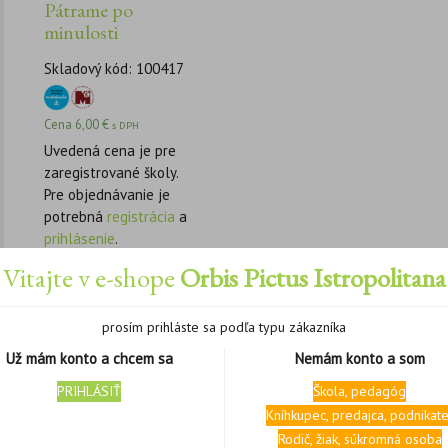
Pátrame po
minulosti
Skladový kód: 100417
Cena
6,00
€
s DPH
Uvedená cena je pre
zaregistrované školy.
Pre objednávanie je
potrebná
registrácia
a
prihlásenie
.
Vitajte v e-shope
Orbis Pictus Istropolitana
prosím prihláste sa podľa typu zákazníka
Už mám konto a chcem sa
Nemám konto a som
PRIHLÁSIŤ
Škola, pedagóg
Kníhkupec, predajca, podnikate
Rodič, žiak, súkromná osoba