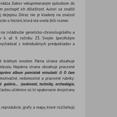
 Uvádza žiakov vekuprimeraným spôsobom do
m pochopiť ich dôležitosť. Autori sa snažili
aj dejepisu. Dôraz nie je kladený na znalosť
táv o histórii, ktorá má oveľa širší rozmer.
v na zvládnutie geneticko-chronologického a
 6. až 9. ročníku ZŠ. Svojím špecifickým
 vychádzať z individuálnych predpokladov a
né krátkym úvodom. Párna strana obsahuje
iskusiu. Nepárna strana obsahuje pracovné
rozpráva album pamiatok minulosti či O čom
 motivačné, vedomostné a pracovné rubriky:
galéria… (osobností, techniky, archeológie,
asťou učebnice sú tri opakovacie dvojstrany
reprodukcie, grafy a mapy, ktoré rozčleňujú