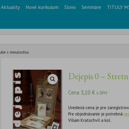
Aktuality
Nové kurikulum
Slovo
Semináre
TITULY M
utie s minulosťou
Dejepis 0 – Stret
Cena
3,10
€
s DPH
Uvedená cena je pre zaregistrov
Pre objednávanie je potrebná
re
Viliam Kratochvíl a kol.