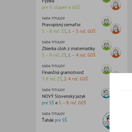
Fyzika
pre II. stupeň a GOŠ
SADA TITULOV
Pravopisný semafor
5. – 8. roč. ZŠ
,
1. – 3. roč. GOŠ
SADA TITULOV
Zbierka úloh z matematiky
5. – 9. roč. ZŠ
,
1. – 4. roč. GOŠ
SADA TITULOV
Finančná gramotnosť
7.-9. roč ZŠ
,
2.-4. roč. GOŠ
SADA TITULOV
NOVÝ Slovenský jazyk
pre SŠ
a
5. – 8. roč. GOŠ
SADA TITULOV
Ťahák
pre SŠ