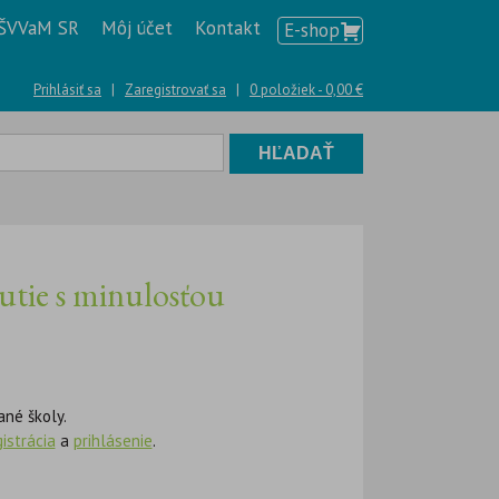
ŠVVaM SR
Môj účet
Kontakt
E-shop
Prihlásiť sa
|
Zaregistrovať sa
|
0 položiek -
0,00
€
nutie s minulosťou
ané školy.
gistrácia
a
prihlásenie
.