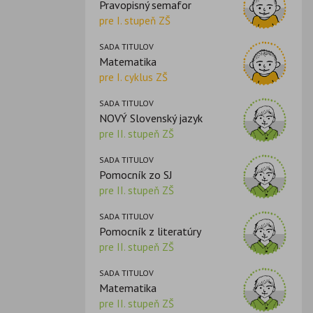
Pravopisný semafor
pre I. stupeň ZŠ
SADA TITULOV
Matematika
pre I. cyklus ZŠ
SADA TITULOV
NOVÝ Slovenský jazyk
pre II. stupeň ZŠ
SADA TITULOV
Pomocník zo SJ
pre II. stupeň ZŠ
SADA TITULOV
Pomocník z literatúry
pre II. stupeň ZŠ
SADA TITULOV
Matematika
pre II. stupeň ZŠ