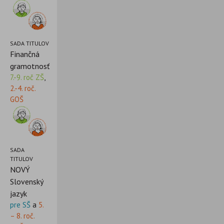
SADA TITULOV
Finančná
gramotnosť
7.-9. roč ZŠ
,
2.-4. roč.
GOŠ
SADA
TITULOV
NOVÝ
Slovenský
jazyk
pre SŠ
a
5.
– 8. roč.