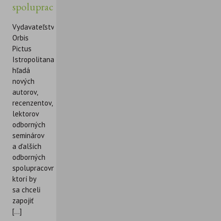
spolupracovníkov
Vydavateľstvo
Orbis
Pictus
Istropolitana
hľadá
nových
autorov,
recenzentov,
lektorov
odborných
seminárov
a ďalších
odborných
spolupracovníkov,
ktorí by
sa chceli
zapojiť
[...]