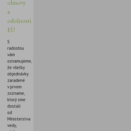
obnovy
a
odolnosti
EÚ
S
radosťou
vám
oznamujeme,
že všetky
objednávky
zaradené
v prvom
zozname,
ktorý sme
dostali
od
Ministerstva
vedy,