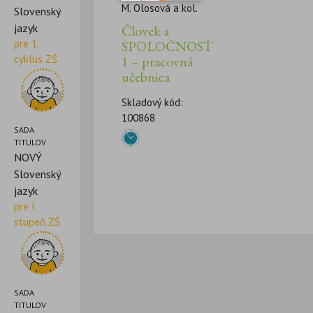
M. Olosová a kol.
Slovenský
jazyk
Človek a
pre 1.
SPOLOČNOSŤ
cyklus ZŠ
1 – pracovná
učebnica
Skladový kód:
100868
SADA
TITULOV
NOVÝ
Slovenský
jazyk
pre I.
stupeň ZŠ
SADA
TITULOV