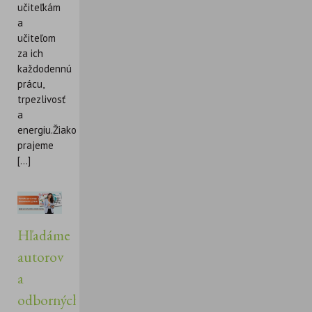
učiteľkám
a
učiteľom
za ich
každodennú
prácu,
trpezlivosť
a
energiu.Žiakom
prajeme
[...]
Hľadáme
autorov
a
odborných