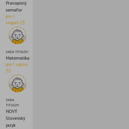
Pravopisný
semafor
pre I.
stupeň ZŠ
SADA TITULOV
Matematika
pre I. cyklus
ZŠ
SADA
TITULOV
NOVÝ
Slovenský
jazyk