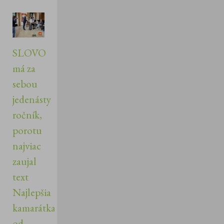
SLOVO
má za
sebou
jedenásty
ročník,
porotu
najviac
zaujal
text
Najlepšia
kamarátka
od