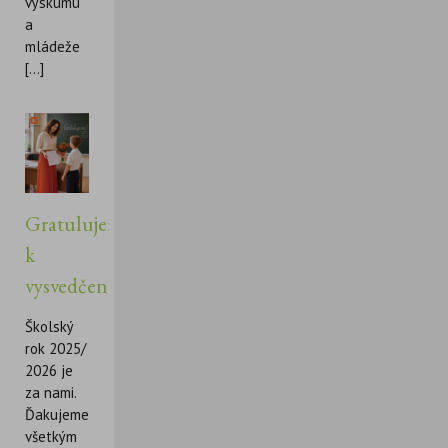
výskumu
a
mládeže
[...]
Gratulujeme
k
vysvedčeniu!
Školský
rok 2025/
2026 je
za nami.
Ďakujeme
všetkým