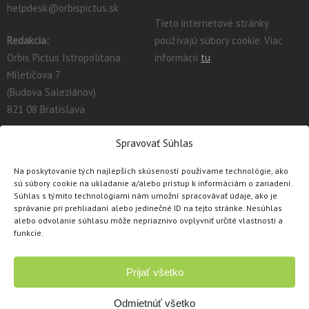
helpdesk@orbispictus.sk
Tieto internetové stránky
Redakcia:
používajú súbory cookie. Viac
Orbis Pictus Istropolitana
informácií
tu
.
Miletičova 7
(Budova Saleziánov)
821 08 Bratislava
redakcia@orbispictus.sk
Spravovať Súhlas
Na poskytovanie tých najlepších skúseností používame technológie, ako
Podrobnú dokumentáciu a návody na prácu s E-učebnicami
sú súbory cookie na ukladanie a/alebo prístup k informáciám o zariadení.
nájdete tu:
https://orbispictus.sk/vyuka-co-naje-fektivnejsie-s-e-
Súhlas s týmito technológiami nám umožní spracovávať údaje, ako je
správanie pri prehliadaní alebo jedinečné ID na tejto stránke. Nesúhlas
ucebnicami/
.
alebo odvolanie súhlasu môže nepriaznivo ovplyvniť určité vlastnosti a
V prípade problémov s e-učebnicami alebo licenciami, prosím
funkcie.
kontaktujte cez
kontaktný formulár
.
Prijať všetko
Copyright © 1991 - 2026 Orbis Pictus Istropolitana, spol. s r.o.
Všetky práva vyhradené. Akékoľvek použitie obsahu, rozmnožovanie a
Odmietnúť všetko