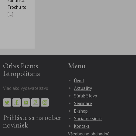
kohútika.
Trochu to
[...]
Orbis Pictus
Menu
Istropolitana
Úvod
Viac ako vydavateľstvo
Aktuality
Súťaž Slovo
Semináre
E-shop
Prihláste sa na odber
Sociálne siete
noviniek
Kontakt
Všeobecné obchodné