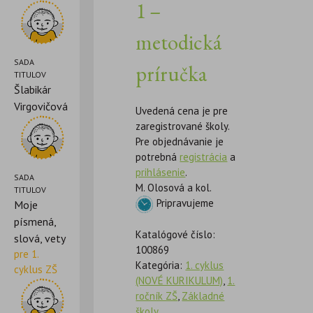
1 –
metodická
SADA
príručka
TITULOV
Šlabikár
Virgovičová
Uvedená cena je pre
zaregistrované školy.
Pre objednávanie je
potrebná
registrácia
a
prihlásenie
.
SADA
M. Olosová a kol.
TITULOV
Pripravujeme
Moje
písmená,
Katalógové číslo:
slová, vety
100869
pre 1.
Kategória:
1. cyklus
cyklus ZŠ
(NOVÉ KURIKULUM)
,
1.
ročník ZŠ
,
Základné
školy