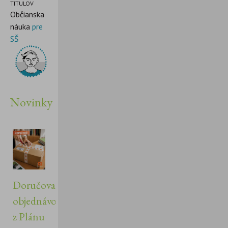
TITULOV
Občianska
náuka
pre
SŠ
Novinky
Doručovanie
objednávok
z Plánu