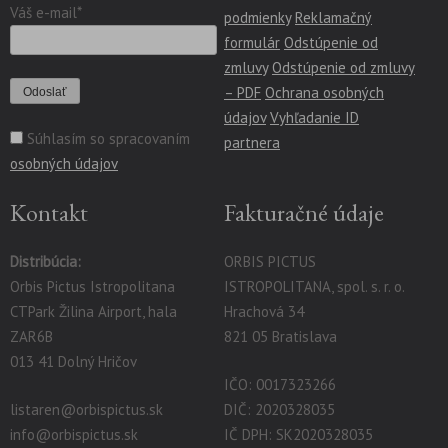
Váš e-mail*
podmienky
Reklamačný
formulár
Odstúpenie od
zmluvy
Odstúpenie od zmluvy
– PDF
Ochrana osobných
údajov
Vyhľadanie ID
Súhlasím so spracovaním
partnera
osobných údajov
Kontakt
Fakturačné údaje
Distribúcia:
ORBIS PICTUS
Orbis Pictus Istropolitana
ISTROPOLITANA, spol. s. r. o.
CTPark Žilina Airport, hala
Hrachová 34
ZAR6B
821 05 Bratislava
013 41 Dolný Hričov
IČO: 0017323266
listaren@orbispictus.sk
DIČ: 2020328035
info@orbispictus.sk
IČ DPH: SK2020328035