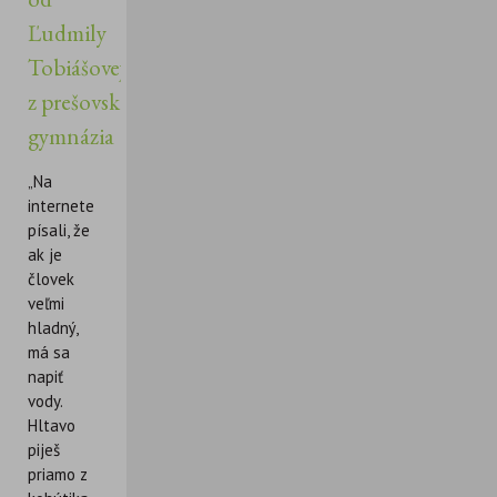
Ľudmily
Tobiášovej
z prešovského
gymnázia
„Na
internete
písali, že
ak je
človek
veľmi
hladný,
má sa
napiť
vody.
Hltavo
piješ
priamo z