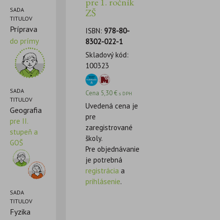
pre 1. ročník
SADA
ZŠ
TITULOV
Príprava
ISBN:
978-80-
do prímy
8302-022-1
Skladový kód:
100323
SADA
Cena
5,30
€
s DPH
TITULOV
Uvedená cena je
Geografia
pre
pre II.
zaregistrované
stupeň a
školy.
GOŠ
Pre objednávanie
je potrebná
registrácia
a
prihlásenie
.
SADA
TITULOV
Fyzika