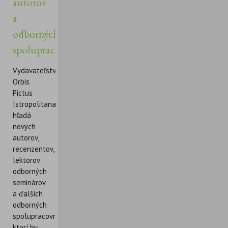
autorov
a
odborných
spolupracovníkov
Vydavateľstvo
Orbis
Pictus
Istropolitana
hľadá
nových
autorov,
recenzentov,
lektorov
odborných
seminárov
a ďalších
odborných
spolupracovníkov,
ktorí by