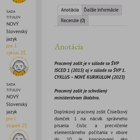
Anotácia
Ďalšie informácie
SADA
TITULOV
Recenzie (0)
NOVÝ
Slovenský
jazyk
Anotácia
pre 1.
cyklus ZŠ
Pracovný zošit je v súlade so ŠVP
ISCED 1 (2015) aj v súlade so ŠVP 1.
CYKLUS – NOVÉ KURIKULUM (2023)
SADA
TITULOV
Pracovný zošit je schválený
NOVÝ
ministerstvom školstva.
Slovenský
jazyk
Doplnkový pracovný zošit Čísielkový
domček 1 na nácvik správneho
pre I.
písania číslic a precvičenie
stupeň ZŠ
elementárneho počítania v obore
do 10 je koncipovaný ako