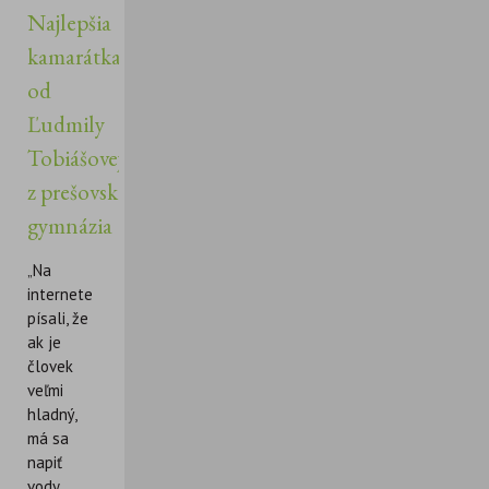
Najlepšia
kamarátka
od
Ľudmily
Tobiášovej
z prešovského
gymnázia
„Na
internete
písali, že
ak je
človek
veľmi
hladný,
má sa
napiť
vody.