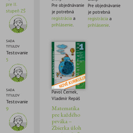
pre II.
Pre objednávanie
Pre objednávanie
stupeň ZŠ
je potrebná
je potrebná
registrácia
a
registrácia
a
prihlásenie
.
prihlásenie
.
SADA
TITULOV
Testovanie
5
SADA
Pavol Černek,
TITULOV
Vladimír Repáš
Testovanie
Matematika
9
pre každého
prváka –
Zbierka úloh