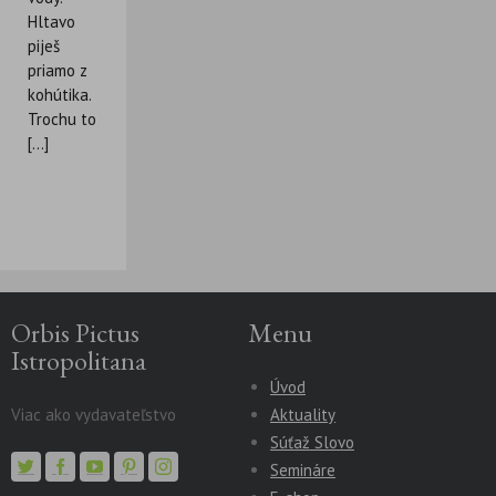
Hltavo
piješ
priamo z
kohútika.
Trochu to
[...]
Orbis Pictus
Menu
Istropolitana
Úvod
Viac ako vydavateľstvo
Aktuality
Súťaž Slovo
Semináre