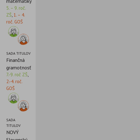
matematiky
5. – 9. roč.
ZŠ
,
1. – 4.
roč. GOŠ
SADA TITULOV
Finančná
gramotnosť
7.-9. roč ZŠ
,
2.-4. roč.
GOŠ
SADA
TITULOV
NOVÝ
Slovenský