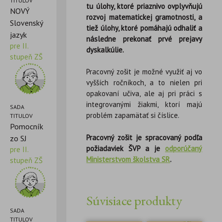
TITULOV
tu úlohy, ktoré priaznivo ovplyvňujú
NOVÝ
rozvoj matematickej gramotnosti, a
Slovenský
tiež úlohy, ktoré pomáhajú odhaliť a
jazyk
následne prekonať prvé prejavy
pre II.
dyskalkúlie.
stupeň ZŠ
Pracovný zošit je možné využiť aj vo
vyšších ročníkoch, a to nielen pri
opakovaní učiva, ale aj pri práci s
integrovanými žiakmi, ktorí majú
SADA
problém zapamätať si číslice.
TITULOV
Pomocník
Pracovný zošit je spracovaný podľa
zo SJ
požiadaviek ŠVP a je
odporúčaný
pre II.
Ministerstvom školstva SR
.
stupeň ZŠ
Súvisiace produkty
SADA
TITULOV