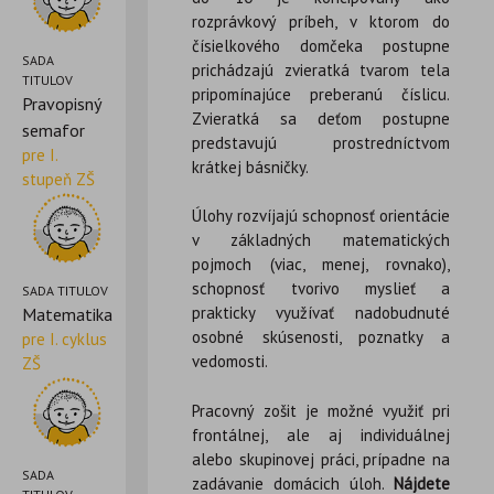
rozprávkový príbeh, v ktorom do
čísielkového domčeka postupne
SADA
prichádzajú zvieratká tvarom tela
TITULOV
pripomínajúce preberanú číslicu.
Pravopisný
Zvieratká sa deťom postupne
semafor
predstavujú prostredníctvom
pre I.
krátkej básničky.
stupeň ZŠ
Úlohy rozvíjajú schopnosť orientácie
v základných matematických
pojmoch (viac, menej, rovnako),
schopnosť tvorivo myslieť a
SADA TITULOV
prakticky využívať nadobudnuté
Matematika
osobné skúsenosti, poznatky a
pre I. cyklus
vedomosti.
ZŠ
Pracovný zošit je možné využiť pri
frontálnej, ale aj individuálnej
alebo skupinovej práci, prípadne na
SADA
zadávanie domácich úloh.
Nájdete