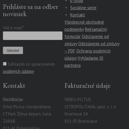
E-shop
Prihláste sa na odber
Sociálne siete
noviniek
Kontakt
Všeobecné obchodné
Váš e-mail*
podmienky
Reklamačný
formulár
Odstúpenie od
zmluvy
Odstúpenie od zmluvy
– PDF
Ochrana osobných
údajov
Vyhľadanie ID
Súhlasím so spracovaním
partnera
osobných údajov
Kontakt
Fakturačné údaje
Distribúcia:
ORBIS PICTUS
Orbis Pictus Istropolitana
ISTROPOLITANA, spol. s. r. o.
CTPark Žilina Airport, hala
Hrachová 34
ZAR6B
821 05 Bratislava
013 41 Dolný Hričov