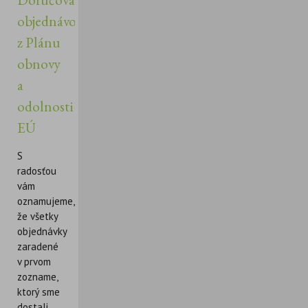
objednávok
z Plánu
obnovy
a
odolnosti
EÚ
S
radosťou
vám
oznamujeme,
že všetky
objednávky
zaradené
v prvom
zozname,
ktorý sme
dostali