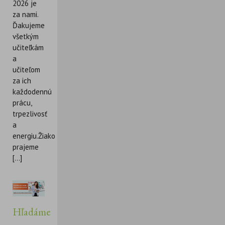
2026 je
za nami.
Ďakujeme
všetkým
učiteľkám
a
učiteľom
za ich
každodennú
prácu,
trpezlivosť
a
energiu.Žiakom
prajeme
[...]
Hľadáme