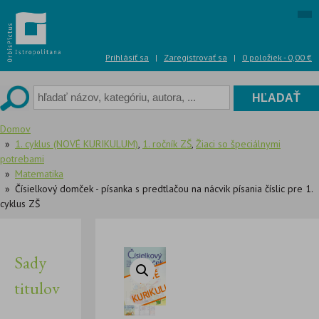
Skip
to
content
Prihlásiť sa
|
Zaregistrovať sa
|
0 položiek -
0,00
€
Domov
1. cyklus (NOVÉ KURIKULUM)
,
1. ročník ZŠ
,
Žiaci so špeciálnymi
potrebami
Matematika
Čísielkový domček - písanka s predtlačou na nácvik písania číslic pre 1.
cyklus ZŠ
Sady
titulov