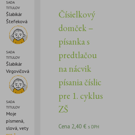
SADA
TITULOV
Čísielkový
Šlabikár
Štefeková
domček –
písanka s
predtlačou
SADA
TITULOV
Šlabikár
na nácvik
Virgovičová
písania číslic
pre 1. cyklus
SADA
ZŠ
TITULOV
Moje
písmená,
Cena
2,40
€
s DPH
slová, vety
pre 1.