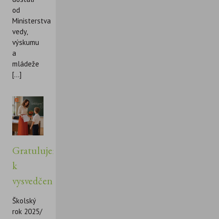
od
Ministerstva
vedy,
výskumu
a
mládeže
[...]
Gratulujeme
k
vysvedčeniu!
Školský
rok 2025/