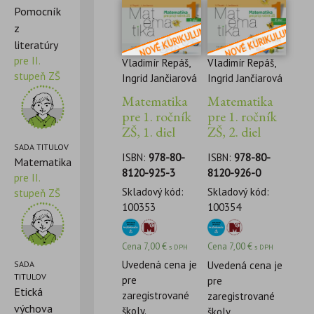
Pomocník
z
literatúry
pre II.
Vladimír Repáš,
Vladimír Repáš,
stupeň ZŠ
Ingrid Jančiarová
Ingrid Jančiarová
Matematika
Matematika
pre 1. ročník
pre 1. ročník
ZŠ, 1. diel
ZŠ, 2. diel
SADA TITULOV
ISBN:
978-80-
ISBN:
978-80-
Matematika
8120-925-3
8120-926-0
pre II.
Skladový kód:
Skladový kód:
stupeň ZŠ
100353
100354
Cena
7,00
€
Cena
7,00
€
s DPH
s DPH
Uvedená cena je
Uvedená cena je
SADA
TITULOV
pre
pre
Etická
zaregistrované
zaregistrované
výchova
školy.
školy.