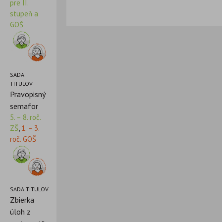
pre II.
stupeň a
GOŠ
SADA
TITULOV
Pravopisný
semafor
5. – 8. roč.
ZŠ
,
1. – 3.
roč. GOŠ
SADA TITULOV
Zbierka
úloh z