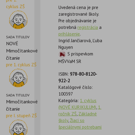
cyklus ZŠ
Uvedená cena je pre
zaregistrované školy.
Pre objednávanie je
potrebná
registrácia
a
prihlásenie
.
SADA TITULOV
Ingrid Jančiarová, Ľuba
NOVÉ
Nguyen
Mimočítankové
S príspevkom
čítanie
MŠVVaM SR
pre 1. cyklus ZŠ
ISBN:
978-80-8120-
922-2
Katalógové číslo:
100397
SADA TITULOV
Kategória:
1. cyklus
Mimočítankové
(NOVÉ KURIKULUM)
,
1.
čítanie
ročník ZŠ
,
Základné
pre I. stupeň ZŠ
školy
,
Žiaci so
špeciálnymi potrebami