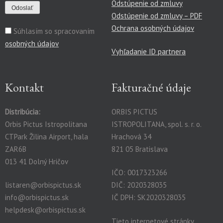
Odstúpenie od zmluvy
Odstúpenie od zmluvy – PDF
Ochrana osobných údajov
Súhlasím so spracovaním
osobných údajov
Vyhľadanie ID partnera
Kontakt
Fakturačné údaje
Distribúcia:
ORBIS PICTUS
Orbis Pictus Istropolitana
ISTROPOLITANA, spol. s. r. o.
CTPark Žilina Airport, hala
Hrachová 34
ZAR6B
821 05 Bratislava
013 41 Dolný Hričov
IČO: 0017323266
listaren@orbispictus.sk
DIČ: 2020328035
info@orbispictus.sk
IČ DPH: SK2020328035
helpdesk@orbispictus.sk
Tieto internetové stránky