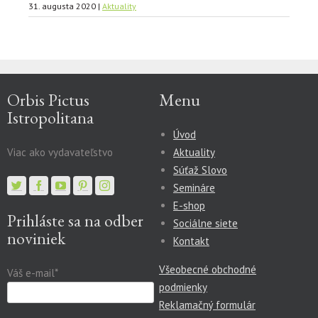
31. augusta 2020
|
Aktuality
Orbis Pictus
Menu
Istropolitana
Úvod
Viac ako vydavateľstvo
Aktuality
Súťaž Slovo
Semináre
E-shop
Prihláste sa na odber
Sociálne siete
noviniek
Kontakt
Všeobecné obchodné
Váš e-mail*
podmienky
Reklamačný formulár