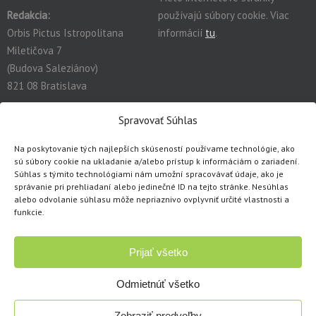
Redakcia:
používajú súbory cookie. Viac
Orbis Pictus Istropolitana
informácií
tu
.
Miletičova 7
(Budova Saleziánov)
821 08 Bratislava
redakcia@orbispictus.sk
Spravovať Súhlas
Na poskytovanie tých najlepších skúseností používame technológie, ako
Podrobnú dokumentáciu a návody na prácu s E-učebnicami
sú súbory cookie na ukladanie a/alebo prístup k informáciám o zariadení.
nájdete tu:
https://orbispictus.sk/vyuka-co-naje-fektivnejsie-s-e-
Súhlas s týmito technológiami nám umožní spracovávať údaje, ako je
ucebnicami/
.
správanie pri prehliadaní alebo jedinečné ID na tejto stránke. Nesúhlas
alebo odvolanie súhlasu môže nepriaznivo ovplyvniť určité vlastnosti a
V prípade problémov s e-učebnicami alebo licenciami, prosím
funkcie.
kontaktujte cez
kontaktný formulár
.
Prijať všetko
Copyright © 1991 - 2026 Orbis Pictus Istropolitana, spol. s r.o.
Všetky práva vyhradené. Akékoľvek použitie obsahu, rozmnožovanie a
Odmietnúť všetko
šírenie textov, obrázkov, fotografií či ukážok akýmkoľvek mechanickým
alebo elektronickým spôsobom je dovolené len s písomným súhlasom
Zobraziť predvoľby