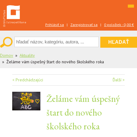
Skip
to
content
Prihlásiť sa
|
Zaregistrovať sa
|
0 položiek -
0,00
€
Domov
Aktuality
Želáme vám úspešný štart do nového školského roka
Navigácia
< Predchádzajúci
Ďalší >
v
Želáme vám úspešný
článku
štart do nového
školského roka