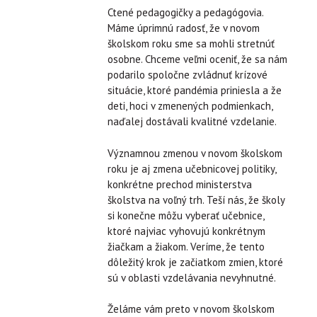
Ctené pedagogičky a pedagógovia.
Máme úprimnú radosť, že v novom
školskom roku sme sa mohli stretnúť
osobne. Chceme veľmi oceniť, že sa nám
podarilo spoločne zvládnuť krízové
situácie, ktoré pandémia priniesla a že
deti, hoci v zmenených podmienkach,
naďalej dostávali kvalitné vzdelanie.
Významnou zmenou v novom školskom
roku je aj zmena učebnicovej politiky,
konkrétne prechod ministerstva
školstva na voľný trh. Teší nás, že školy
si konečne môžu vyberať učebnice,
ktoré najviac vyhovujú konkrétnym
žiačkam a žiakom. Veríme, že tento
dôležitý krok je začiatkom zmien, ktoré
sú v oblasti vzdelávania nevyhnutné.
Želáme vám preto v novom školskom