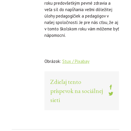
roku predovšetkým pevné zdravia a
veľa síl do napĺňania veľmi dôležitej
úlohy pedagogičiek a pedagógov v
našej spoločnosti. Je pre nás cťou, že aj
v tomto školskom roku vám môžeme byť
nápomocní.
Obrázok:
Stux / Pixabay
Zdieľaj tento
Facebook
príspevok na sociálnej
Twitter
sieti